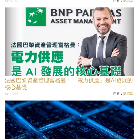
作者：
陳志宏
12,115
法國巴黎資產管理富格曼：「電力供應」是AI發展的
核心基礎
作者：
陳志宏
4,004