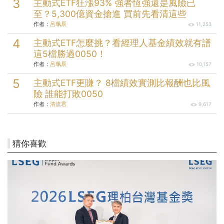
主動式ETF狂漲93% 強者恆強還是風險已
至？5,300億資金搶進 買前先看清這些
作者：
呂珮辰
11,253
主動式ETF怎麼挑？看經理人基金績效就有譜
這5檔勝過0050！
作者：
呂珮辰
10,157
主動式ETF更賺？ 8檔績效實測比報酬也比風
險 誰能打敗0050
作者：
清流君
9,617
猜你喜歡