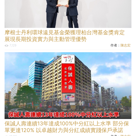
摩根士丹利環球遠見基金榮獲理柏台灣基金獎肯定
展現長期投資實力與主動管理優勢
作者：
陳志宏
7,129
保誠人壽連續13年達成100%中分紅以上水準 部分保
單更達120% 以卓越財力與分紅成績實踐保戶承諾