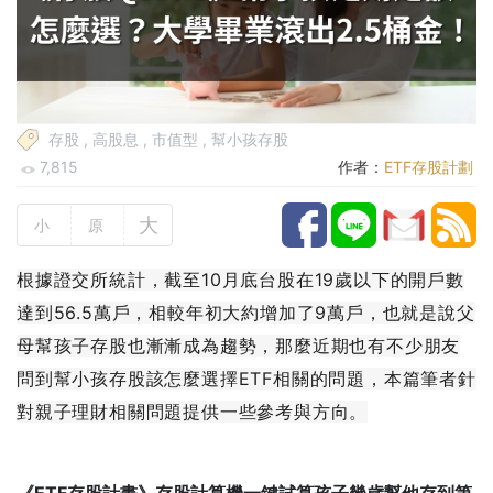
存股
,
高股息
,
市值型
,
幫小孩存股
7,815
作者：
ETF存股計劃
大
小
原
根據證交所統計，截至10月底台股在19歲以下的開戶數
達到56.5萬戶，相較年初大約增加了9萬戶，也就是說父
母幫孩子存股也漸漸成為趨勢，那麼近期也有不少朋友
問到幫小孩存股該怎麼選擇ETF相關的問題，本篇筆者針
對親子理財相關問題提供一些參考與方向。
《ETF存股計畫》存股計算機一鍵試算孩子幾歲幫他存到第