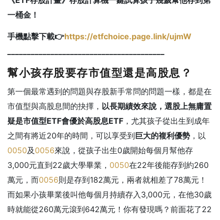
一桶金！
手機點擊下載👉
https://etfchoice.page.link/ujmW
________________________________________
幫小孩存股要存市值型還是高股息？
第一個最常遇到的問題與存股新手常問的問題一樣，都是在
市值型與高股息間的抉擇，
以長期績效來說，選股上無庸置
疑是市值型ETF會優於高股息ETF
，尤其孩子從出生到成年
之間有將近20年的時間，可以享受到
巨大的複利優勢
，以
0050
及
0056
來說，從孩子出生0歲開始每個月幫他存
3,000元直到22歲大學畢業，
0050
在22年後能存到約260
萬元，而
0056
則是存到182萬元，兩者就相差了78萬元！
而如果小孩畢業後叫他每個月持續存入3,000元，在他30歲
時就能從260萬元滾到642萬元！你有發現嗎？前面花了22