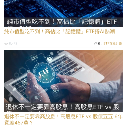
純市值型吃不到！高佔比「記憶體」ETF搭AI熱潮
作者：
ETF存股計畫
11,473
退休不一定要靠高股息！高股息ETF vs 股債五五 6年
竟差457萬？