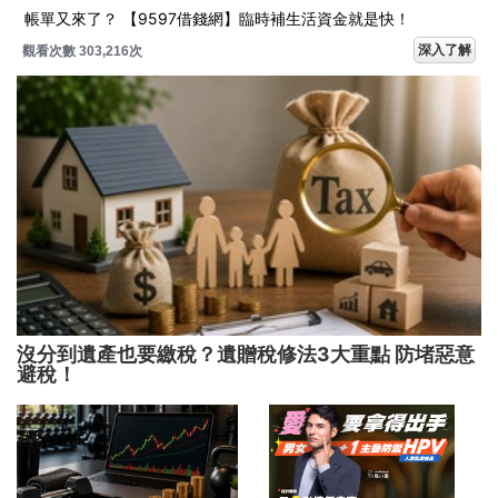
帳單又來了？ 【9597借錢網】臨時補生活資金就是快！
深入了解
觀看次數 303,216次
沒分到遺產也要繳稅？遺贈稅修法3大重點 防堵惡意
避稅！