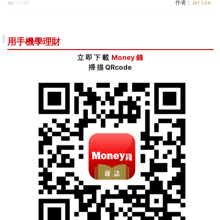
作者：
Jet Lee
11,595
用手機學理財
立 即 下 載
Money 錢
掃 描 QRcode