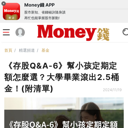
Money錢 APP
股市新知、省錢秘訣隨身讀
再忙也能掌握股市脈動!
首頁
精選頻道
基金
《存股Q&A-6》幫小孩定期定
額怎麼選？大學畢業滾出2.5桶
金！(附清單)
2024/11/19