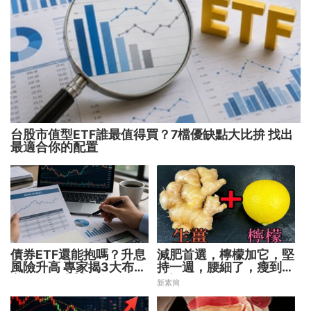
台股市值型ETF誰最值得買？7檔優缺點大比拚 找出
最適合你的配置
債券ETF還能抱嗎？升息
減肥首選，檸檬加它，堅
風險升高 專家揭3大布局
持一週，腰細了，瘦到你
方向靈活應對
懷疑人生
新素簡