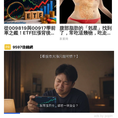
從009819與00917學前
腹部脂肪的「剋星」找到
車之鑑！ETF狂漲背後
了，常吃這幾物，吃走大
暗藏2大溢價陷阱
肚囊，瘦出小蠻腰
新素簡
9597借錢網
PR
ads by popIn