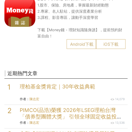
1.股市、保險、房地產，掌握最新財經動態
2.專家、名人駐站，提供深度產業分析
3.課程、影音專區，讓動手深度學習
下載【Money錢 - 理財知識隨身讀】，提前預約財
富自由！
Android下載
iOS下載
近期熱門文章
理柏基金獎肯定｜30年收益典範
作者：
陳志宏
14,079
PIMCO(品浩)榮獲 2026年LSEG理柏台灣
「債券型團體大獎」 引領全球固定收益投資
逾半世紀的投資實力
作者：
陳志宏
13,536