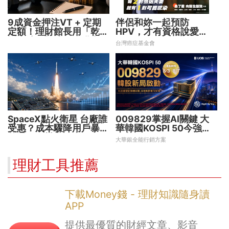
9成資金押注VT + 定期
伴侶和妳一起預防
定額！理財館長用「乾淨
HPV，才有資格說愛
增肌法」打造長線獲利術
妳！
台灣癌症基金會
SpaceX點火衛星 台廠誰
009829掌握AI關鍵 大
受惠？成本驟降用戶暴增
華韓國KOSPI 50今強勢
華通、穩懋享紅利！
開募
大華銀全能行銷方案
理財工具推薦
下載Money錢 - 理財知識隨身讀
APP
提供最優質的財經文章、影音