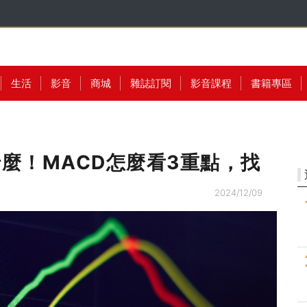
生活
影音
商城
雜誌訂閱
影音課程
書籍專區
什麼！MACD怎麼看3重點，找
2024/12/09