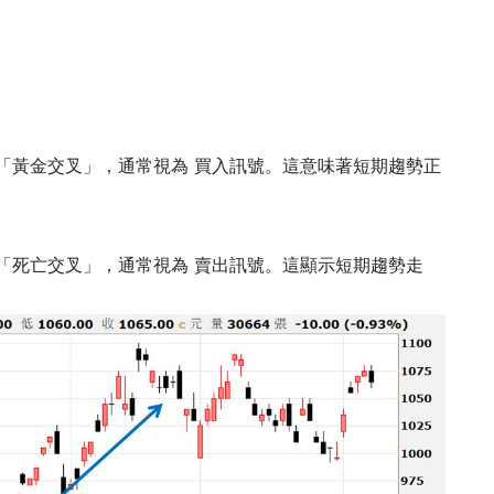
時，稱為「黃金交叉」，通常視為 買入訊號。這意味著短期趨勢正
時，稱為「死亡交叉」，通常視為 賣出訊號。這顯示短期趨勢走