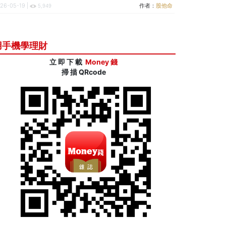
26-05-19 |
作者：
股他命
5,949
用手機學理財
立 即 下 載
Money 錢
掃 描 QRcode