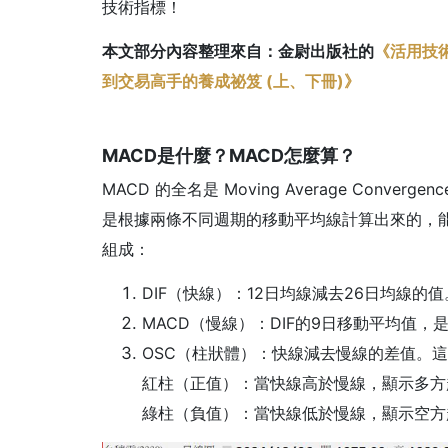
技術指標！
本文部分內容整理來自：金尉出版社的
《活用技
到交易高手的養成祕笈 (上、下冊)》
MACD是什麼？MACD怎麼算？
MACD 的全名是 Moving Average Converge
是根據兩條不同週期的移動平均線計算出來的，能
組成：
DIF（快線）：12日均線減去26日均線
MACD（慢線）：DIF的9日移動平均值
OSC（柱狀體）：快線減去慢線的差值。
紅柱（正值）：當快線高於慢線，顯示多方
綠柱（負值）：當快線低於慢線，顯示空方