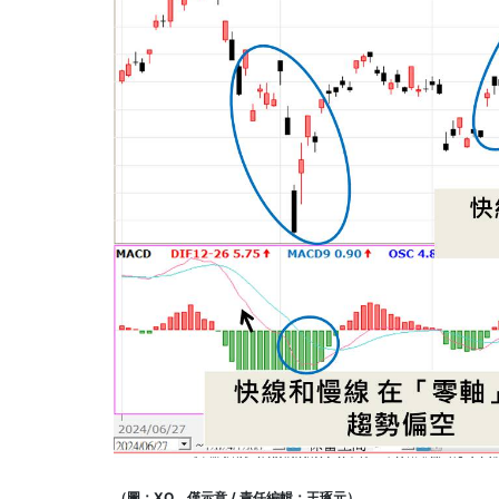
（圖：XQ，僅示意 / 責任編輯：王琢元）