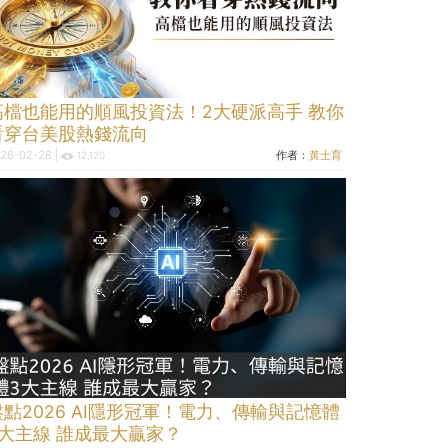
高檔也能用的順風投資法！2大硬派高手 教你
看穿台美股熱錢流向
26-02-26 |
作者：
黃士育
12,120
盤點2026 AI隱形冠軍！電力、傳輸與記憶體
3大主線 誰成最大贏家？