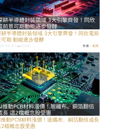
深耕半導體封裝領域 3大引擎齊發！同欣電前
景可期 動能逐步發酵
26-03-01 |
作者：
老簡
9,208
AI推動PCB材料漲價！玻纖布、銅箔翻倍成長
這2檔概念股受惠