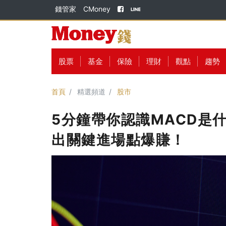
錢管家
CMoney
股票
基金
保險
理財
觀點
趨勢
首頁
精選頻道
股市
5分鐘帶你認識MACD是
出關鍵進場點爆賺！