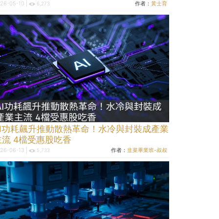
26-05-10 |
作者：
黃士育
6,273
AI功耗飆升推動散熱革命！水冷與封裝成產業
主流 4檔受惠股吃香
26-06-13 |
作者：
韭菜畢業班-叔叔
5,733