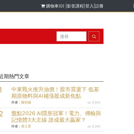
購物車(0)
|
影音課程
|
登入
|
註冊
近期熱門文章
中東戰火推升油價！股市震盪下 低基
期原物料與AI補漲股成新焦點
作者：
龔招健
6,904
盤點2026 AI隱形冠軍！電力、傳輸與
記憶體3大主線 誰成最大贏家？
作者：
黃士育
6,269