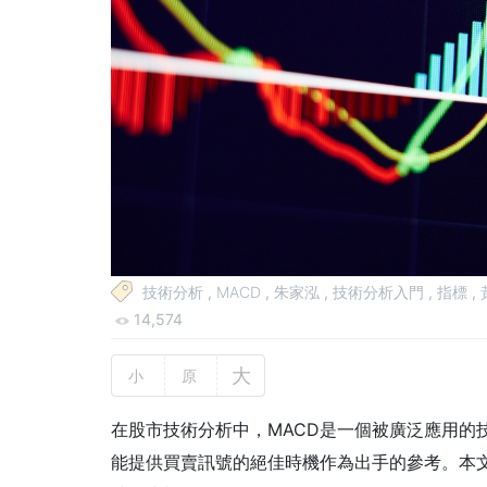
技術分析
,
MACD
,
朱家泓
,
技術分析入門
,
指標
,
14,574
大
小
原
在股市技術分析中，MACD是一個被廣泛應用的
能提供買賣訊號的絕佳時機作為出手的參考。本