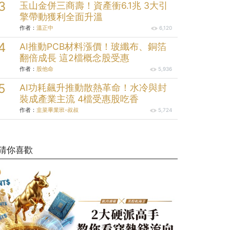
玉山金併三商壽！資產衝6.1兆 3大引
擎帶動獲利全面升溫
作者：
溫正中
6,120
AI推動PCB材料漲價！玻纖布、銅箔
翻倍成長 這2檔概念股受惠
作者：
股他命
5,936
AI功耗飆升推動散熱革命！水冷與封
裝成產業主流 4檔受惠股吃香
作者：
韭菜畢業班-叔叔
5,724
猜你喜歡