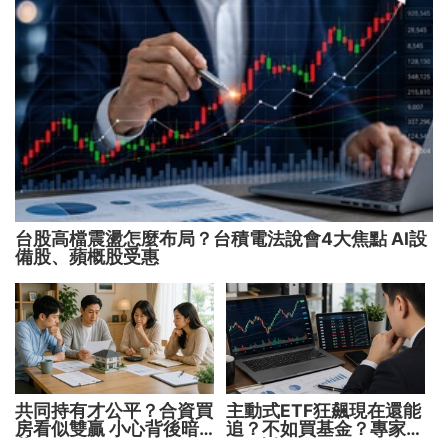
台股高檔震盪怎麼布局？台積電法說會4大焦點 AI設
備股、蘋概股受惠
共同持有才公平？合資買
主動式ETF狂飆現在還能
房看似雙贏 小心背後暗
追？不如買基金？專家親
藏代價！
解5大疑問！