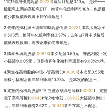
1.富邦臺灣優質高息(
00730
)這個月配息0.10元，是唯一一
檔配息上調的高股息ETF，換算年化殖利率5.18%，也是目
前少數股價表現還不錯的高股息！
2.去年的殖利率王復華富時高息低波(
00731
)本次大縮水至
0.593元，換算年化殖利率僅3.57%，去年自7月中以後股
價就表現疲弱，過去兩季仍尚未填息。
3.國泰永續高股息(
00878
)本次配發0.50元，雖然相較上次
小幅縮水0.05元，但是換算年化殖利率還是有9.03%水準。
4.聚焦在高價股的中信小資高價30(
00894
)本次配0.55元，
同樣小幅縮水但年殖利率達10.78%，是本次的配息王。
5.兆豐的兩檔高股息ETF 兆豐永續高息等權(
00932
)、兆豐
電子高息等權(
00943
)情況較慘烈，
00932
大幅縮水到0.1
元，年殖利率僅有2.62%，
00943
甚至在本月不配息。