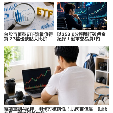
台股市值型ETF誰最值得
以353.9%報酬打破傳奇
買？7檔優缺點大比拚 找
紀錄！冠軍交易員1招抓
出最適合你的配置
出翻倍強勢股
複製重訓4紀律、羽球打破慣性！肌肉書僮靠「動能