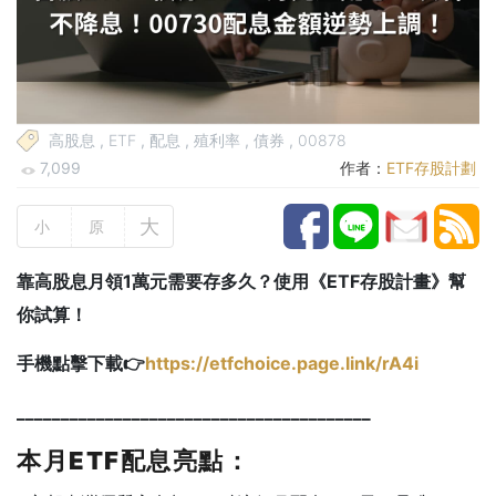
高股息
,
ETF
,
配息
,
殖利率
,
債券
,
00878
7,099
作者：
ETF存股計劃
大
小
原
靠高股息月領1萬元需要存多久？使用《ETF存股計畫》幫
你試算！
手機點擊下載👉
https://etfchoice.page.link/rA4i
________________________________________
本月ETF配息亮點：