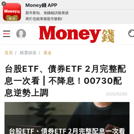
Money錢 APP
股市新知、省錢秘訣隨身讀
再忙也能掌握股市脈動!
首頁
精選頻道
基金
台股ETF、債券ETF 2月完整配
息一次看 | 不降息！00730配
息逆勢上調
2025/02/05