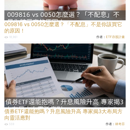
009816 vs 0050怎麼選？「不配息」不是你該買它
的原因！
作者：
ETF存股計畫
18,961
債券ETF還能抱嗎？升息風險升高 專家揭3大布局方
向靈活應對
作者：
林奇芬
559