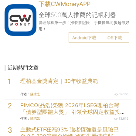
下載CWMoneyAPP
全球500萬人推薦的記帳利器
管理預算第一步！掃發票記帳、手機條碼同步超最好
用！
Android下載
iOS下載
近期熱門文章
理柏基金獎肯定｜30年收益典範
作者：
陳志宏
14,105
PIMCO(品浩)榮獲 2026年LSEG理柏台灣
「債券型團體大獎」 引領全球固定收益投資
逾半世紀的投資實力
作者：
陳志宏
13,676
主動式ETF狂漲93% 強者恆強還是風險已