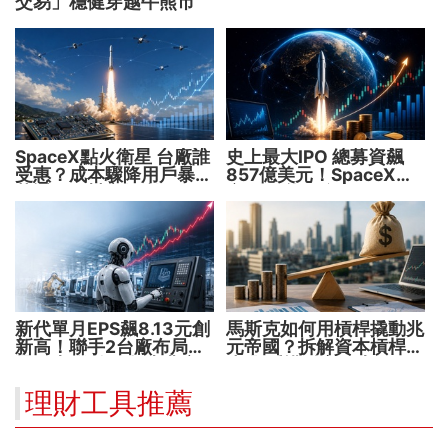
交易」穩健穿越牛熊市
SpaceX點火衛星 台廠誰
史上最大IPO 總募資飆
受惠？成本驟降用戶暴增
857億美元！SpaceX升
華通、穩懋享紅利！
空 股價能飛多久？
新代單月EPS飆8.13元創
馬斯克如何用槓桿撬動兆
新高！聯手2台廠布局機
元帝國？拆解資本槓桿5
器人大腦 搶攻數十兆商
步驟 看懂財富放大術
機
理財工具推薦