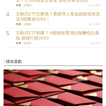
至？5,300億資金搶進 買前先看清這些
作者：
呂珮辰
11,536
主動式ETF怎麼挑？看經理人基金績效就有譜
這5檔勝過0050！
作者：
呂珮辰
10,204
主動式ETF更賺？ 8檔績效實測比報酬也比風
險 誰能打敗0050
作者：
清流君
9,773
猜你喜歡