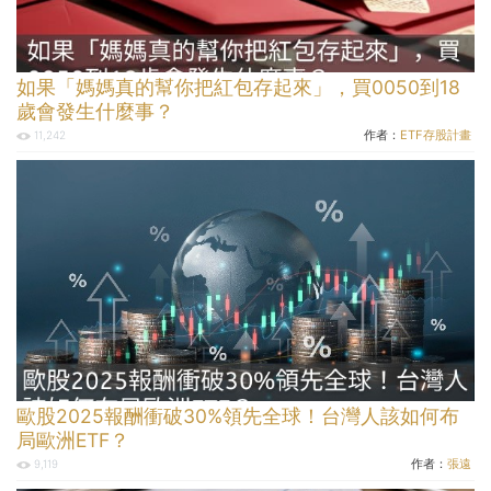
如果「媽媽真的幫你把紅包存起來」，買0050到18
歲會發生什麼事？
作者：
ETF存股計畫
11,242
歐股2025報酬衝破30%領先全球！台灣人該如何布
局歐洲ETF？
作者：
張遠
9,119