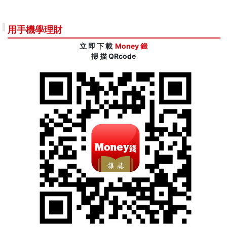
用手機學理財
立 即 下 載
Money 錢
掃 描 QRcode