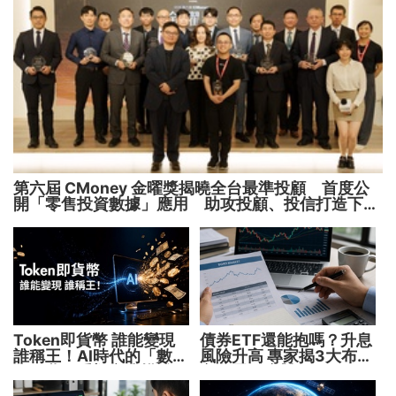
第六屆 CMoney 金曜獎揭曉全台最準投顧 首度公
開「零售投資數據」應用 助攻投顧、投信打造下一
代
Token即貨幣 誰能變現
債券ETF還能抱嗎？升息
誰稱王！AI時代的「數位
風險升高 專家揭3大布局
水電費」重塑商業模式
方向靈活應對