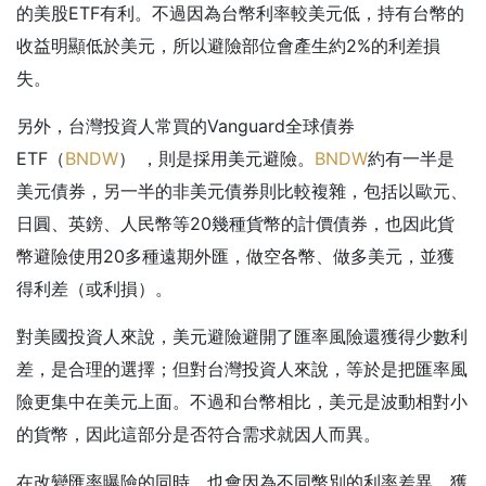
的美股ETF有利。不過因為台幣利率較美元低，持有台幣的
收益明顯低於美元，所以避險部位會產生約2%的利差損
失。
另外，台灣投資人常買的Vanguard全球債券
ETF（
BNDW
） ，則是採用美元避險。
BNDW
約有一半是
美元債券，另一半的非美元債券則比較複雜，包括以歐元、
日圓、英鎊、人民幣等20幾種貨幣的計價債券，也因此貨
幣避險使用20多種遠期外匯，做空各幣、做多美元，並獲
得利差（或利損）。
對美國投資人來說，美元避險避開了匯率風險還獲得少數利
差，是合理的選擇；但對台灣投資人來說，等於是把匯率風
險更集中在美元上面。不過和台幣相比，美元是波動相對小
的貨幣，因此這部分是否符合需求就因人而異。
在改變匯率曝險的同時，也會因為不同幣別的利率差異，獲