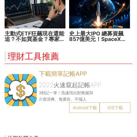
主動式ETF狂飆現在還能
史上最大IPO 總募資飆
追？不如買基金？專家親
857億美元！SpaceX升
解5大疑問！
空 股價能飛多久？
理財工具推薦
下載簡單記帳APP
2022火速竄起記帳APP
3秒記一筆！迅速找出財務漏洞
介面清爽、無廣告、不惱人
Android下載
iOS下載