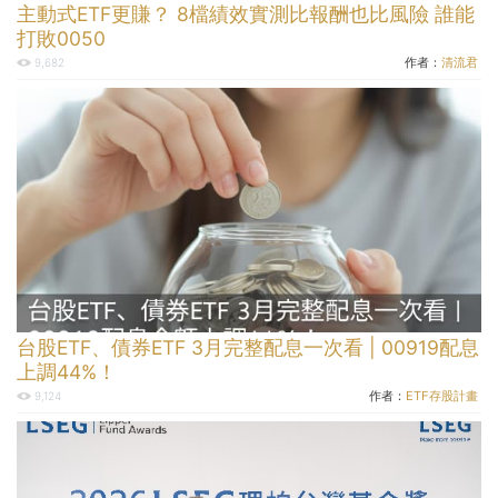
主動式ETF更賺？ 8檔績效實測比報酬也比風險 誰能
打敗0050
作者：
清流君
9,682
台股ETF、債券ETF 3月完整配息一次看 | 00919配息
上調44%！
作者：
ETF存股計畫
9,124