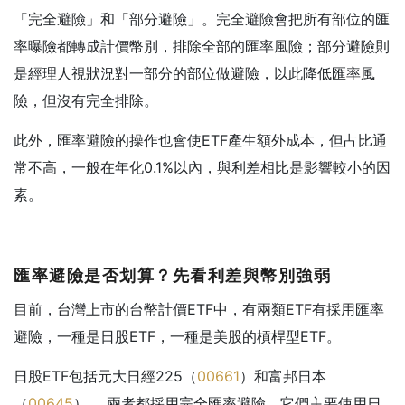
「完全避險」和「部分避險」。完全避險會把所有部位的匯
率曝險都轉成計價幣別，排除全部的匯率風險；部分避險則
是經理人視狀況對一部分的部位做避險，以此降低匯率風
險，但沒有完全排除。
此外，匯率避險的操作也會使ETF產生額外成本，但占比通
常不高，一般在年化0.1%以內，與利差相比是影響較小的因
素。
匯率避險是否划算？先看利差與幣別強弱
目前，台灣上市的台幣計價ETF中，有兩類ETF有採用匯率
避險，一種是日股ETF，一種是美股的槓桿型ETF。
日股ETF包括元大日經225（
00661
）和富邦日本
（
00645
）， 兩者都採用完全匯率避險。它們主要使用日