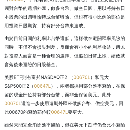
圓對台幣的遠期外匯，做多台幣、做空日圓，用以將持有日
本股票的日圓曝險轉成台幣曝險。但也有很小比例的部位是
用投資日股期貨、持有部分台幣來達成。
由於目前日圓的利率比台幣還低，這樣做在避開匯率風險的
同時，不僅不會損失利差，反而會有小小的利差收益，所以
對投資人而言是一種合理的選擇。但假如日幣上漲，績效就
會落後未避險的日股基金。
美股ETF則有富邦NASDAQ正2 （
00670L
）和元大
S&P500正2（
00647L
），兩者都採用部分匯率避險，在保
留的現金部位持有部分台幣，而非全保留美元。此外
00670L
還進一步使用遠期外匯來做多台幣、做空美元，因
此00670的避險部位較
00647L
要更大。
雖然未能完全消除匯率風險，但在美元下跌時仍會比不避險