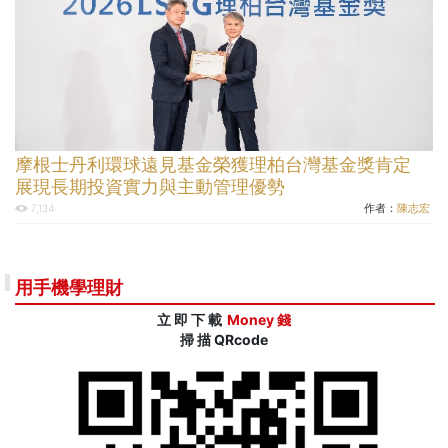
摩根士丹利環球遠見基金榮獲理柏台灣基金獎肯定
展現長期投資實力與主動管理優勢
作者：
陳志宏
7,134
用手機學理財
立 即 下 載
Money 錢
掃 描 QRcode