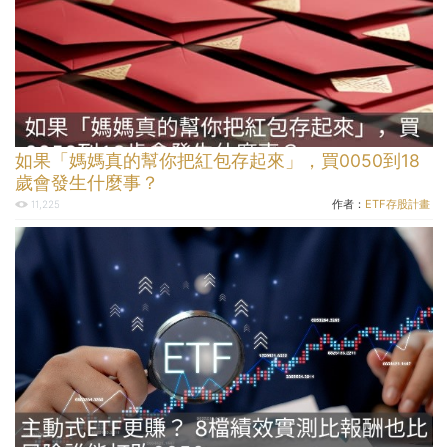
如果「媽媽真的幫你把紅包存起來」，買0050到18
歲會發生什麼事？
作者：
ETF存股計畫
11,225