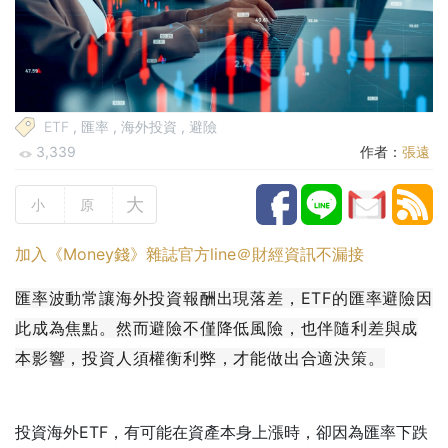
ETF
,
匯率
,
海外投資
,
避險
3,339
作者：
張遠
大
小
原
加入《Money錢》雜誌官方line＠財經資訊不漏接
匯率波動常讓海外投資報酬出現落差，ETF的匯率避險因
此成為焦點。然而避險不僅降低風險，也伴隨利差與成
本影響，投資人須權衡利弊，才能做出合適決策。
投資海外ETF，有可能在資產本身上漲時，卻因為匯率下跌