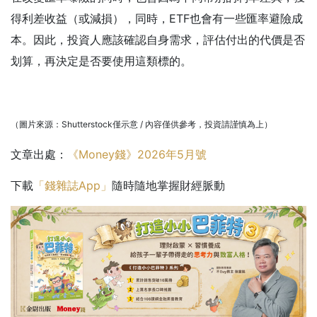
得利差收益（或減損），同時，ETF也會有一些匯率避險成
本。因此，投資人應該確認自身需求，評估付出的代價是否
划算，再決定是否要使用這類標的。
（圖片來源：Shutterstock僅示意 / 內容僅供參考，投資請謹慎為上）
文章出處：
《Money錢》2026年5月號
下載
「錢雜誌App」
隨時隨地掌握財經脈動