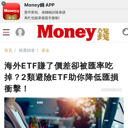
Money錢 APP
股市新知、省錢秘訣隨身讀
再忙也能掌握股市脈動!
首頁
精選頻道
基金
海外ETF賺了價差卻被匯率吃
掉？2類避險ETF助你降低匯損
衝擊！
2026/06/20