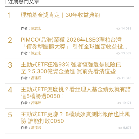
近期熱門文章
理柏基金獎肯定｜30年收益典範
作者：
陳志宏
14,083
PIMCO(品浩)榮獲 2026年LSEG理柏台灣
「債券型團體大獎」 引領全球固定收益投資
逾半世紀的投資實力
作者：
陳志宏
13,589
主動式ETF狂漲93% 強者恆強還是風險已
至？5,300億資金搶進 買前先看清這些
作者：
呂珮辰
11,343
主動式ETF怎麼挑？看經理人基金績效就有譜
這5檔勝過0050！
作者：
呂珮辰
10,171
主動式ETF更賺？ 8檔績效實測比報酬也比風
險 誰能打敗0050
作者：
清流君
9,671