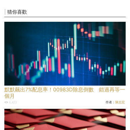
猜你喜歡
默默飆出7%配息率！00983D除息倒數 錯過再等一
個月
作者：
陳志宏
6,423