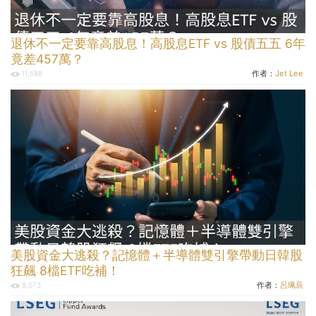
退休不一定要靠高股息！高股息ETF vs 股債五五 6年
竟差457萬？
作者：
Jet Lee
11,588
美股資金大逃殺？記憶體＋半導體雙引擎帶動日韓股
狂飆 8檔ETF吃補！
作者：
呂珮辰
8,073