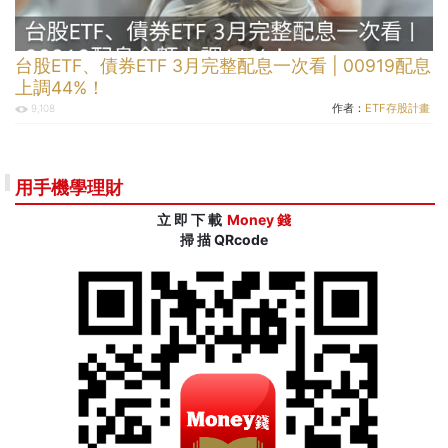
台股ETF、債券ETF 3月完整配息一次看 | 00919配息
上調44%！
作者：
ETF存股計畫
9,108
用手機學理財
立 即 下 載
Money 錢
掃 描 QRcode