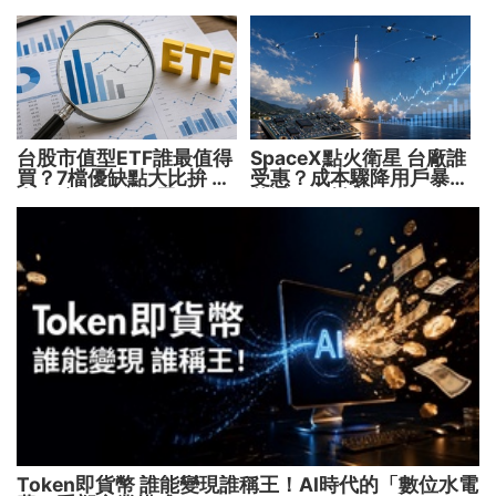
台股市值型ETF誰最值得
SpaceX點火衛星 台廠誰
買？7檔優缺點大比拚 找
受惠？成本驟降用戶暴增
出最適合你的配置
華通、穩懋享紅利！
Token即貨幣 誰能變現誰稱王！AI時代的「數位水電