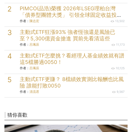
PIMCO(品浩)榮獲 2026年LSEG理柏台灣
「債券型團體大獎」 引領全球固定收益投資
逾半世紀的投資實力
作者：
陳志宏
13,502
主動式ETF狂漲93% 強者恆強還是風險已
至？5,300億資金搶進 買前先看清這些
作者：
呂珮辰
11,173
主動式ETF怎麼挑？看經理人基金績效就有譜
這5檔勝過0050！
作者：
呂珮辰
10,125
主動式ETF更賺？ 8檔績效實測比報酬也比風
險 誰能打敗0050
作者：
清流君
9,567
猜你喜歡