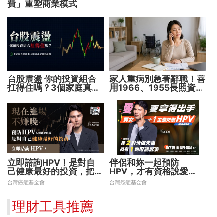
費」重塑商業模式
台股震盪 你的投資組合
家人重病別急著辭職！善
扛得住嗎？3個家庭真實
用1966、1955長照資源
故事 揭開資產配置致命
撐過家庭財務危機
傷
立即諮詢HPV！是對自
伴侶和妳一起預防
己健康最好的投資，把握
HPV，才有資格說愛
現在不嫌晚！
妳！
台灣癌症基金會
台灣癌症基金會
理財工具推薦