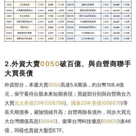
2.外資大賣
0050
破百億、與自營商聯手
大買長債
外資部分，本週大賣
0050
高達5.6萬張，約台幣108.4億
元，保守看待台股未來短期表現；買超部分則與自營商合力
大買
元大美債20年(
00679B
)、
國泰20年美債(
00687B
)等
長天期債券，避險情緒升高；自營商除長債外，同步大買元
大台灣價值高息(
00940
)、復華台灣科技優息(
00929
)達46
億，同樣也賣超大盤型ETF。