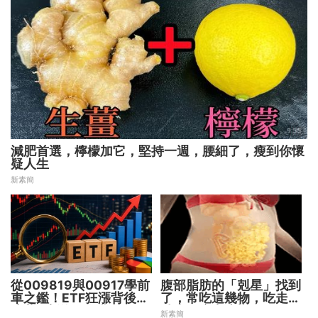
減肥首選，檸檬加它，堅持一週，腰細了，瘦到你懷
疑人生
新素簡
從009819與00917學前
腹部脂肪的「剋星」找到
車之鑑！ETF狂漲背後
了，常吃這幾物，吃走大
暗藏2大溢價陷阱
肚囊，瘦出小蠻腰
新素簡