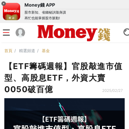
Money錢 APP
股市新知、省錢秘訣隨身讀
再忙也能掌握股市脈動!
首頁
精選頻道
基金
【ETF籌碼週報】官股敲進市值
型、高股息ETF，外資大賣
0050破百億
2025/02/27