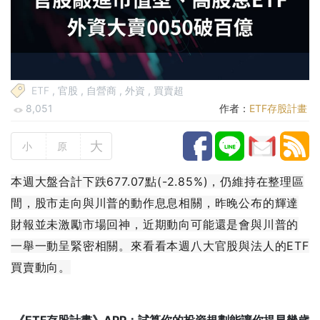
ETF
,
官股
,
自營商
,
外資
,
買賣超
8,051
作者：
ETF存股計畫
大
小
原
本週大盤合計下跌677.07點(-2.85%)，仍維持在整理區
間，股市走向與川普的動作息息相關，昨晚公布的輝達
財報並未激勵市場回神，近期動向可能還是會與川普的
一舉一動呈緊密相關。來看看本週八大官股與法人的ETF
買賣動向。
《ETF存股計畫》APP：試算你的投資規劃能讓你提早幾歲