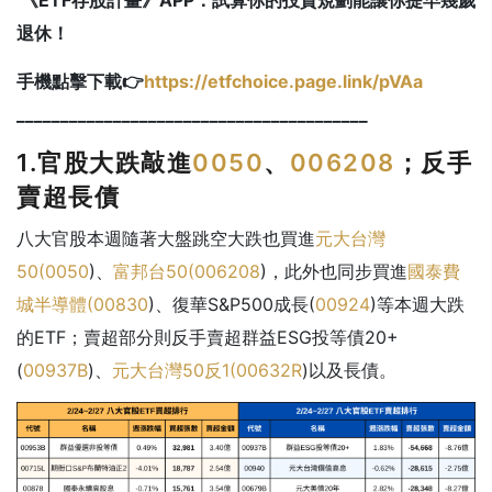
退休！
手機點擊下載👉
https://etfchoice.page.link/pVAa
________________________________________
1.官股大跌敲進
0050
、
006208
；反手
賣超長債
八大官股本週隨著大盤跳空大跌也買進
元大台灣
50(
0050
)、
富邦台50(
006208
)，此外也同步買進
國泰費
城半導體(
00830
)、復華S&P500成長(
00924
)等本週大跌
的ETF；賣超部分則反手賣超群益ESG投等債20+
(
00937B
)、
元大台灣50反1(
00632R
)以及長債。