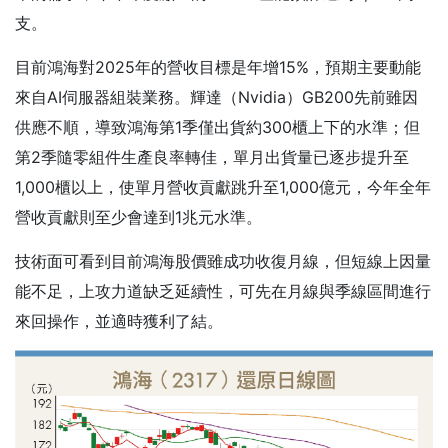
支。
目前鴻海對2025年的營收目標是年增15%，預期主要動能
來自AI伺服器組裝業務。輝達（Nvidia）GB200先前雖因
供應不順，導致鴻海第1季僅出貨約300櫃上下的水準；但
第2季隨零組件生產良率轉佳，單月出貨量已逐步提升至
1,000櫃以上，使單月營收貢獻跳升至1,000億元，今年全年
營收貢獻則至少會達到1兆元水準。
技術面可看到目前鴻海股價雖成功收復月線，但短線上因量
能不足，上攻力道缺乏延續性，可先在月線與季線區間進行
來回操作，並適時獲利了結。