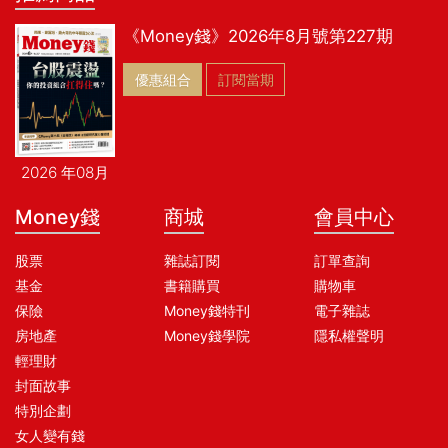
《Money錢》2026年8月號第227期
優惠組合
訂閱當期
2026 年08月
Money錢
商城
會員中心
股票
雜誌訂閱
訂單查詢
基金
書籍購買
購物車
保險
Money錢特刊
電子雜誌
房地產
Money錢學院
隱私權聲明
輕理財
封面故事
特別企劃
女人變有錢