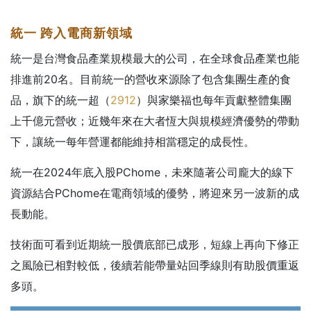
統一
跨入電商新領域
統一是台灣食品產業規模最大的公司，在全球食品產業也能
排進前20名。目前統一的營收來源除了包含集團生產的食
品，旗下的統一超（
2912
）與家樂福也每年貢獻整體集團
上千億元營收；近幾年來在大者恆大與規模經濟優勢的帶動
下，讓統一每年營運都能維持相當穩定的成長性。
統一在2024年底入股PChome，未來隨著公司龐大的線下
資源結合PChome在電商領域的優勢，將迎來另一波新的成
長動能。
技術面可看到近期統一股價底部已成形，短線上再向下修正
之風險已相對較低，後續若能帶量站回季線則有助股價重返
多頭。