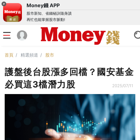
Money錢 APP
股市新知、省錢秘訣隨身讀
再忙也能掌握股市脈動!
首頁
精選頻道
股市
護盤後台股漲多回檔？國安基金
必買這3檔潛力股
2025/07/11