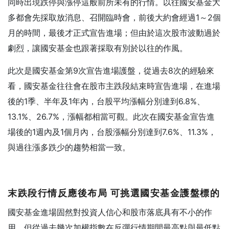
同時出現跌停與漲停這般前所未有的行情。以往國安基金大
多都會先採取放消息、召開臨時會，前後大約會經過1～2個
月的時間，最後才正式宣告進場；但由於這次股市波動過於
劇烈，讓國安基金也跟著採取有別於以往的作風。
此次是國安基金第9次宣告進場護盤，從過去8次的經驗來
看，國安基金往往會在股市主跌段結束時宣告進場，在進場
後的1季、半年及1年內，台股平均漲幅分別達到6.8%、
13.1%、26.7%，漲幅都相當可觀。此次在國安基金宣告進
場後的1週內及1個月內，台股漲幅分別達到7.6%、11.3%，
與過往漲多跌少的趨勢相當一致。
末跌段行情反應後布局
可挑選國安基金護盤標的
國安基金進場固然對投資人信心和股市落底具有不小的作
用，但從過去幾次加權指數在反彈行情期間最高點與最低點