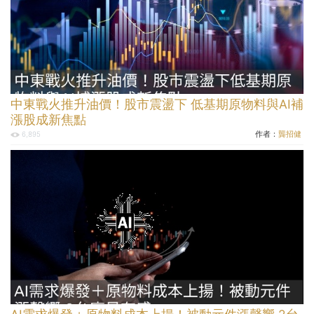
中東戰火推升油價！股市震盪下 低基期原物料與AI補
漲股成新焦點
作者：
龔招健
6,895