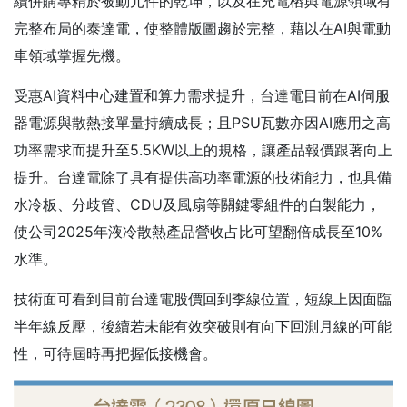
續併購專精於被動元件的乾坤，以及在充電樁與電源領域有
完整布局的泰達電，使整體版圖趨於完整，藉以在AI與電動
車領域掌握先機。
受惠AI資料中心建置和算力需求提升，台達電目前在AI伺服
器電源與散熱接單量持續成長；且PSU瓦數亦因AI應用之高
功率需求而提升至5.5KW以上的規格，讓產品報價跟著向上
提升。台達電除了具有提供高功率電源的技術能力，也具備
水冷板、分歧管、CDU及風扇等關鍵零組件的自製能力，
使公司2025年液冷散熱產品營收占比可望翻倍成長至10%
水準。
技術面可看到目前台達電股價回到季線位置，短線上因面臨
半年線反壓，後續若未能有效突破則有向下回測月線的可能
性，可待屆時再把握低接機會。