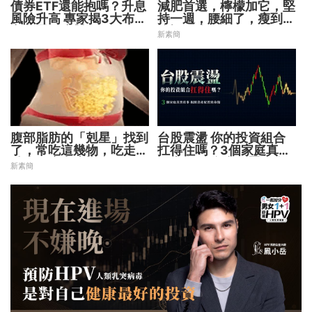
債券ETF還能抱嗎？升息
減肥首選，檸檬加它，堅
風險升高 專家揭3大布局
持一週，腰細了，瘦到你
方向靈活應對
懷疑人生
新素簡
腹部脂肪的「剋星」找到
台股震盪 你的投資組合
了，常吃這幾物，吃走大
扛得住嗎？3個家庭真實
肚囊，瘦出小蠻腰
故事 揭開資產配置致命
新素簡
傷