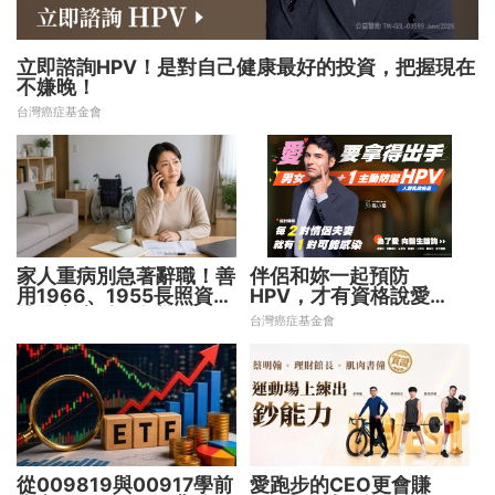
立即諮詢HPV！是對自己健康最好的投資，把握現在
不嫌晚！
台灣癌症基金會
家人重病別急著辭職！善
伴侶和妳一起預防
用1966、1955長照資源
HPV，才有資格說愛
撐過家庭財務危機
妳！
台灣癌症基金會
從009819與00917學前
愛跑步的CEO更會賺