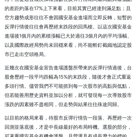
的差距約落在17%上下來看，目前其實已經達到滿足點；且
空方趨勢成形往往不會因國安基金進場而立即反轉，短暫的
反彈行情後往往會再歷經末跌段的回馬槍。以這次國安基金
進場後1個月內的累積漲幅已大於過往3個月內的平均漲幅、
以及國際政經局勢尚未回穩來看，尚不能斬釘截鐵地認定股
市已走出空頭格局。
近幾次在國安基金宣告進場護盤所帶來的反彈行情過後，台
股會歷經一段平均跌幅為15%的末跌段，隨後才會正式重返
多頭行情。儘管我們不可能抓到每一次股市的高點與低點，
但若能善用歷史資料並加以分析，就可發現每一次導致股市
漲跌的因素雖不盡相同，但走勢與結果往往殊途同歸。
以目前的格局來看，待股市反彈行情告一段落、再歷經一次
回測並落底後，才是中長線最好的布局時機。選股的部分，
可著重國安基金有機會護盤、且營運具有成長潛力的標的。