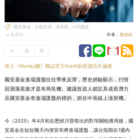
國安基金
,
台股反彈
,
成長股
,
AI伺服器
8,923
作者：
股他命
大
小
原
加入《Money錢》雜誌官方line＠財經資訊不漏接
國安基金進場護盤往往帶來反彈，歷史經驗顯示，行情
回測落底後才是布局良機。建議投資人鎖定具成長潛力
且國安基金有進場護盤的標的，抓住中長線上漲契機。
今（2025）年4月初在歷經川普祭出的對等關稅攪局後，國
安基金在短短幾天內便宣布將進場護盤，讓台指期在1週內