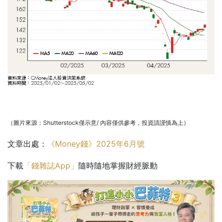
（圖片來源：Shutterstock僅示意/ 內容僅供參考，投資請謹慎為上）
文章出處：
《Money錢》2025年6月號
下載
「錢雜誌App」
隨時隨地掌握財經脈動