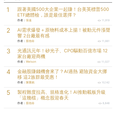
跟著美國500大企業一起賺！台美英標普500
ETF總體檢，誰是最佳選擇？
作者：
張遠
11,919
AI需求爆發＋原物料成本上揚！被動元件漲聲
響 2台廠最有感
作者：
股他命
11,661
光通訊元年！矽光子、CPO驅動百億市場 12
家台廠迎商機
作者：
Welson
11,027
金融股賺錢機會來了？AI過熱 避險資金大挪
移 這2族群最受惠！
作者：
陳重銘
10,142
製程難度拉高、規格進化！AI推動載板升級
「這幾檔」概念股迎春天
作者：
股他命
8,848