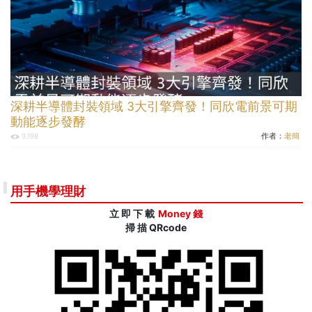
深耕半導體封裝領域 3大引擎齊發！同欣電前景可期
動能逐步發酵
作者：
老簡
9,198
用手機學理財
立 即 下 載
Money 錢
掃 描 QRcode