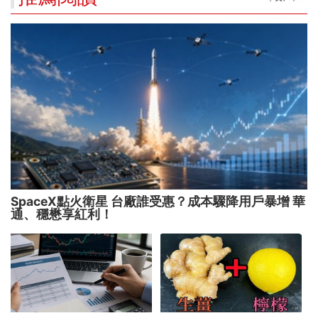
SpaceX點火衛星 台廠誰受惠？成本驟降用戶暴增 華
通、穩懋享紅利！