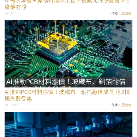
AI需求爆發＋原物料成本上揚！被動元件漲聲響 2台
廠最有感
作者：
股他命
11,668
AI推動PCB材料漲價！玻纖布、銅箔翻倍成長 這2檔
概念股受惠
作者：
股他命
5,903