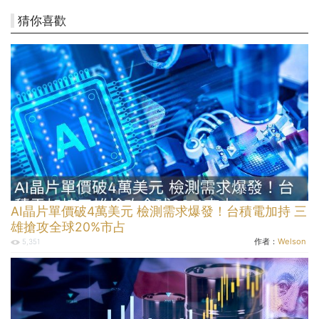
猜你喜歡
AI晶片單價破4萬美元 檢測需求爆發！台積電加持 三
雄搶攻全球20%市占
作者：
Welson
5,351