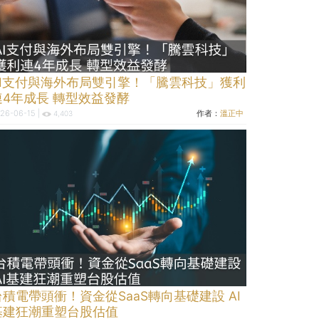
AI支付與海外布局雙引擎！「騰雲科技」獲利
連4年成長 轉型效益發酵
26-06-15 |
作者：
溫正中
4,403
台積電帶頭衝！資金從SaaS轉向基礎建設 AI
基建狂潮重塑台股估值