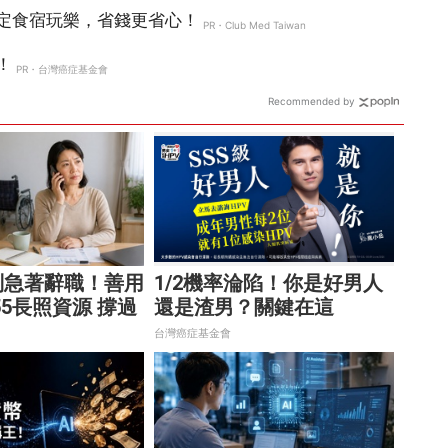
Recommended by
別急著辭職！善用
1/2機率淪陷！你是好男人
955長照資源 撐過
還是渣男？關鍵在這
危機
台灣癌症基金會