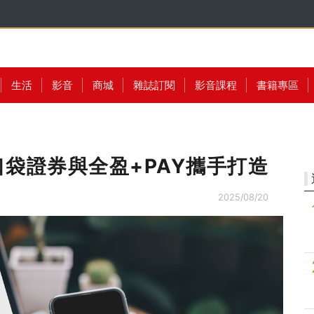
生活
影音
商城
雜誌訂閱
影音課程
書籍專區
袋證券與全盈+PAY攜手打造
2025/08/20