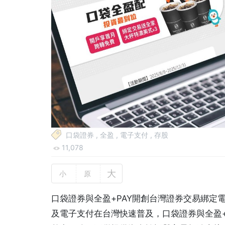
口袋證券
,
全盈
,
電子支付
,
存股
11,078
大
小
原
口袋證券與全盈+PAY開創台灣證券交易綁定
及電子支付在台灣快速普及，口袋證券與全盈+