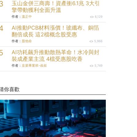
玉山金併三商壽！資產衝6.1兆 3大引
擎帶動獲利全面升溫
作者：
溫正中
6,129
AI推動PCB材料漲價！玻纖布、銅箔
翻倍成長 這2檔概念股受惠
作者：
股他命
5,966
AI功耗飆升推動散熱革命！水冷與封
裝成產業主流 4檔受惠股吃香
作者：
韭菜畢業班-叔叔
5,749
猜你喜歡