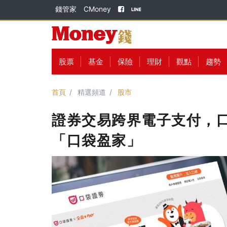
錢管家
CMoney
股票
基金
保險
理財
觀點
趨勢
首頁
精選頻道
股市
證券交易跨界電子支付，口
「口袋盈家」