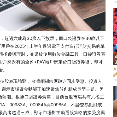
20
中，超過六成為30歲以下族群，而口袋證券在30歲以下
以下用戶在2025年上半年透過電子支付進行理財交易的單
代積極參與理財，並樂於使用數位金融工具。口袋證券表
戶將既有的全盈+PAY帳戶綁定於口袋證券後，即可
全。
20
科技股表現強勁，台灣相關供應鏈亦同步受惠。投資人
股，顯示市場資金動能正加速聚焦於創新成長型主題。另
討論熱潮。根據口袋證券彙整，目前台股市場共有六檔主
81A、00983A、00984A與00985A，不論交易動能或
最高者超過三成，顯示市場對主動選股策略的接受度與