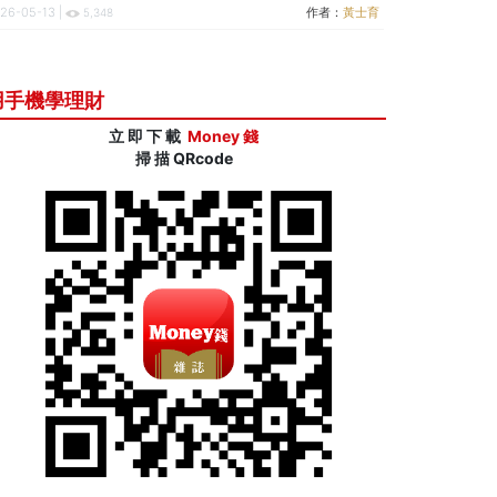
26-05-13 |
作者：
黃士育
5,348
用手機學理財
立 即 下 載
Money 錢
掃 描 QRcode