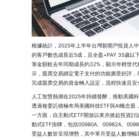
根據統計，2025年上半年台灣新開戶投資人
的客戶數也成長近5成，且全盈+PAY 35歲
筆金額較去年同期成長約32%，顯示年輕世
示，股票交易綁定電子支付的功能廣受好評，用
完成股票交易的資金轉入設定，流程快速且安
人工智慧熱潮在2025年持續發酵，推動美國
透過複委託積極布局美國科技ETF與AI概念
一方面，自主動式ETF開放以來亦掀起投資
動式ETF掛牌，包括00980A、00982A、009
受益人數皆呈現增勢，其中單月受益人數增幅