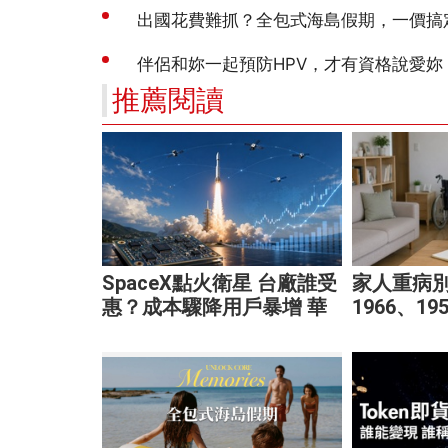
推薦閱讀
SpaceX點火衛星 台廠誰受
家人重病
惠？成本驟降用戶暴增 華
1966、1
通、穩懋享紅利！
家庭財務