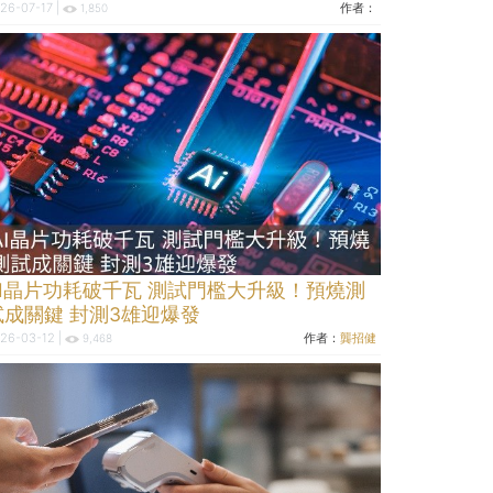
投信打造下一代
26-07-17 |
作者：
1,850
AI晶片功耗破千瓦 測試門檻大升級！預燒測
試成關鍵 封測3雄迎爆發
26-03-12 |
作者：
龔招健
9,468