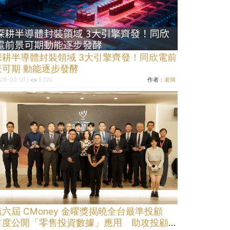
深耕半導體封裝領域 3大引擎齊發！同欣電前
景可期 動能逐步發酵
26-03-01 |
作者：
老簡
9,226
第六屆 CMoney 金曜獎揭曉全台最準投顧
首度公開「零售投資數據」應用 助攻投顧、