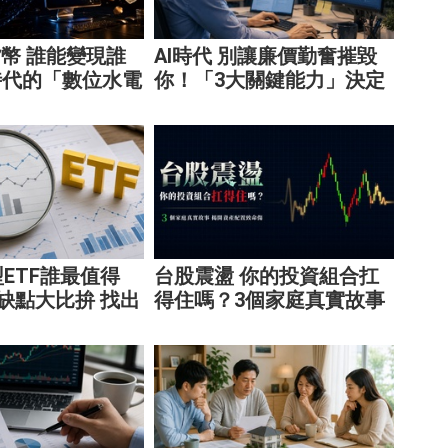
貨幣 誰能變現誰
AI時代 別讓廉價勤奮摧毀
時代的「數位水電
你！「3大關鍵能力」決定
商業模式
職場身價
ETF誰最值得
台股震盪 你的投資組合扛
缺點大比拚 找出
得住嗎？3個家庭真實故事
的配置
揭開資產配置致命傷