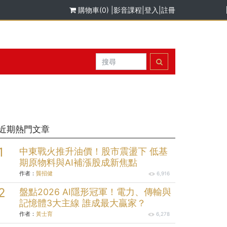
購物車(0)
|
影音課程
|
登入
|
註冊
近期熱門文章
中東戰火推升油價！股市震盪下 低基
期原物料與AI補漲股成新焦點
作者：
龔招健
6,916
盤點2026 AI隱形冠軍！電力、傳輸與
記憶體3大主線 誰成最大贏家？
作者：
黃士育
6,278