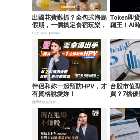
出國花費難抓？全包式海島
Token即
假期，一價搞定食宿玩樂，
稱王！AI
省錢更省心！
費」重塑
Club Med Taiwan
伴侶和妳一起預防HPV，才
台股市值型
有資格說愛妳！
買？7檔優
最適合你
台灣癌症基金會