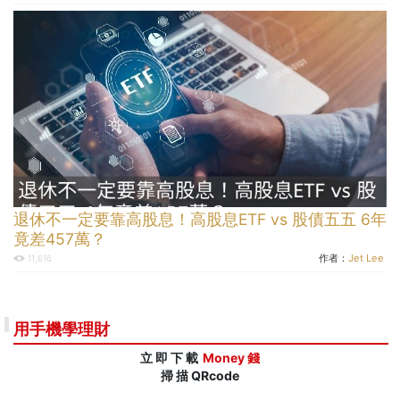
退休不一定要靠高股息！高股息ETF vs 股債五五 6年
竟差457萬？
作者：
Jet Lee
11,616
用手機學理財
立 即 下 載
Money 錢
掃 描 QRcode