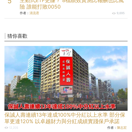
主動式ETF更賺？ 8檔績效實測比報酬也比風
險 誰能打敗0050
作者：
清流君
9,695
猜你喜歡
保誠人壽連續13年達成100%中分紅以上水準 部分保
單更達120% 以卓越財力與分紅成績實踐保戶承諾
作者：
陳志宏
12,205