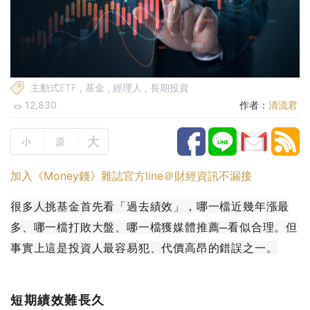
主動式ETF
,
基金
,
經理人
,
長期投資
12,830
作者：
清流君
大
小
原
加入《Money錢》雜誌官方line＠財經資訊不漏接
很多人挑基金首先看「過去績效」，哪一檔近幾年漲最
多、哪一檔打敗大盤、哪一檔獲媒體推薦─看似合理。但
事實上這是投資人最容易犯、代價高昂的錯誤之一。
短期績效難長久