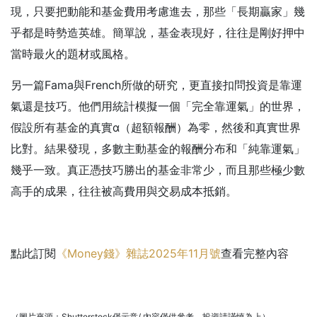
現，只要把動能和基金費用考慮進去，那些「長期贏家」幾
乎都是時勢造英雄。簡單說，基金表現好，往往是剛好押中
當時最火的題材或風格。
另一篇Fama與French所做的研究，更直接扣問投資是靠運
氣還是技巧。他們用統計模擬一個「完全靠運氣」的世界，
假設所有基金的真實α（超額報酬）為零，然後和真實世界
比對。結果發現，多數主動基金的報酬分布和「純靠運氣」
幾乎一致。真正憑技巧勝出的基金非常少，而且那些極少數
高手的成果，往往被高費用與交易成本抵銷。
點此訂閱
《Money錢》雜誌2025年11月號
查看完整內容
（圖片來源：Shutterstock僅示意/ 內容僅供參考，投資請謹慎為上）