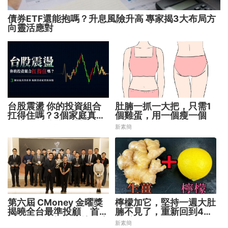
債券ETF還能抱嗎？升息風險升高 專家揭3大布局方
向靈活應對
台股震盪 你的投資組合
肚腩一抓一大把，只需1
扛得住嗎？3個家庭真實
個雞蛋，用一個瘦一個
故事 揭開資產配置致命
新素簡
傷
第六屆 CMoney 金曜獎
檸檬加它，堅持一週大肚
揭曉全台最準投顧 首度
腩不見了，重新回到45
公開「零售投資數據」應
公斤
新素簡