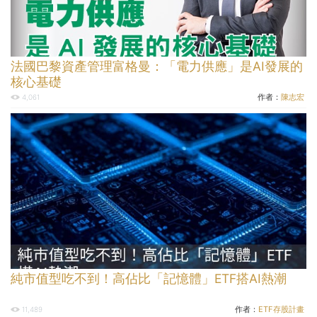
法國巴黎資產管理富格曼：「電力供應」是AI發展的
核心基礎
作者：
陳志宏
4,061
純市值型吃不到！高佔比「記憶體」ETF搭AI熱潮
作者：
ETF存股計畫
11,489