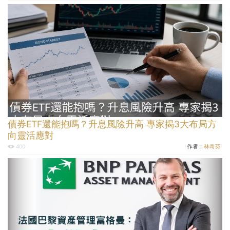
債券ETF還能抱嗎？升息風險升高 專家揭3大布局方
向靈活應對
作者：
林奇芬
400