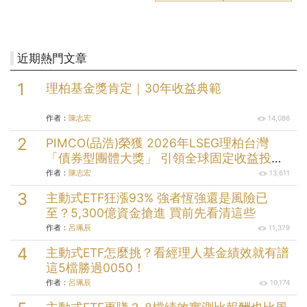
近期熱門文章
理柏基金獎肯定｜30年收益典範
作者：
陳志宏
14,086
PIMCO(品浩)榮獲 2026年LSEG理柏台灣
「債券型團體大獎」 引領全球固定收益投資
逾半世紀的投資實力
作者：
陳志宏
13,611
主動式ETF狂漲93% 強者恆強還是風險已
至？5,300億資金搶進 買前先看清這些
作者：
呂珮辰
11,379
主動式ETF怎麼挑？看經理人基金績效就有譜
這5檔勝過0050！
作者：
呂珮辰
10,174