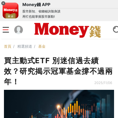
Money錢 APP
股市新知、省錢秘訣隨身讀
再忙也能掌握股市脈動!
首頁
精選頻道
基金
買主動式ETF 別迷信過去績
效？研究揭示冠軍基金撐不過兩
年！
2025/11/06