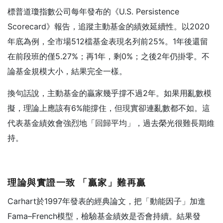
標普道瓊指數公司每年發布的《U.S. Persistence
Scorecard》報告，追蹤主動基金的績效延續性。以2020
年底為例，全市場512檔基金表現名列前25%。1年後還留
在前段班的僅5.27%；再1年，剩0%；之後2年仍掛零。不
論基金規模大小，結果完全一樣。
換句話說，主動基金的贏家幾乎撐不過2年。如果用亂數模
擬，理論上應該有6%能撐住，但現實卻連亂數都不如。這
代表基金績效會強烈地「回歸平均」，過去榮光很難長期維
持。
理論與實證一致
「贏家」難再贏
Carhart於1997年發表的經典論文，把「動能因子」加進
Fama–French模型，檢驗基金績效是否會持續。結果發