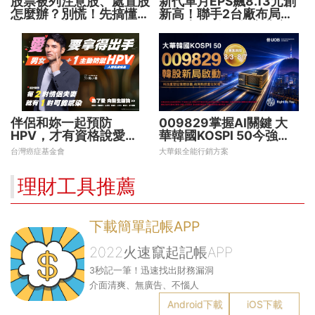
股票被列注意股、處置股
新代單月EPS飆8.13元創
怎麼辦？別慌！先搞懂背
新高！聯手2台廠布局機
後原因再操作
器人大腦 搶攻數十兆商
機
伴侶和妳一起預防
009829掌握AI關鍵 大
HPV，才有資格說愛
華韓國KOSPI 50今強勢
妳！
開募
台灣癌症基金會
大華銀全能行銷方案
理財工具推薦
下載簡單記帳APP
2022火速竄起記帳APP
3秒記一筆！迅速找出財務漏洞
介面清爽、無廣告、不惱人
Android下載
iOS下載