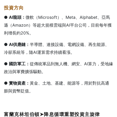
投資方向
● AI
龍頭：
微軟（Microsoft）、Meta、Alphabet、亞馬
遜（Amazon）等超大規模雲端與AI平台公司，目前每年獲
利增長約20%。
● AI
供應鏈：
半導體、連接設備、電網設備、再生能源、
冷卻系統等，隨AI運算需求持續看漲。
● 國防軍工：
從傳統軍品到無人機、網安、AI算力，受地緣
政治與軍費擴張驅動。
● 實物資產：
黃金、土地、基建、能源等，用於對抗高通
膨與貨幣貶值。
富蘭克林坦伯頓
➤
降息循環重塑投資主旋律