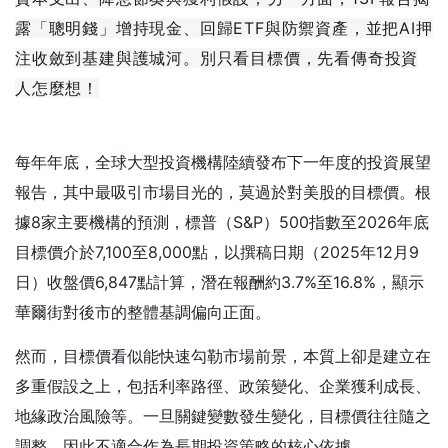
露「聰明錢」增持現金、回歸ETF與防禦資產，並把AI押
注收斂到基建與護城河。別只看目標價，先看傳奇投資
人怎麼想！
每年年底，全球大型投資機構陸續發布下一年度的投資展望
報告，其中最吸引市場目光的，莫過於對美股的目標價。根
據8家主要機構的預測，標普（S&P）500指數至2026年底
目標價介於7,100至8,000點，以撰稿日期（2025年12月9
日）收盤價6,847點計算，潛在報酬約3.7%至16.8%，顯示
華爾街對後市的整體基調偏向正面。
然而，目標價看似能快速勾勒市場前景，本質上卻是建立在
多重假設之上，包括利率路徑、政策變化、企業獲利成長、
地緣政治風險等。一旦關鍵變數發生變化，目標價往往隨之
調整，因此不適合作為長期投資策略的核心依據。