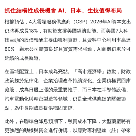
抓住結構性成長機會 AI
、日本、生技值得布局
根據預估，4大雲端服務供應商（CSP）2026年AI資本支出
仍將再成長18%，有助於支撐美國經濟動能。而美國7大科
技巨頭的股價報酬主要由獲利貢獻，且資料中心利用率高達
80%，顯示公司體質良好且實質需求強勁，AI商機仍處於可
延續的成長軌道。
在區域配置上，日本成為亮點。「高市經濟學」啟動，財政
政策趨於紀律化，企業治理改革持續深化。企業積極買回庫
藏股，成為日股上漲的最重要推手。而日本在半導體設備、
汽車電動化與精密製造等領域，仍是全球供應鏈的關鍵節
點，為中長期成長提供穩固支撐。
此外，在聯準會降息預期下，融資成本下降，大型藥廠將有
更強烈的動機與資金進行併購，以應對專利懸崖（註）帶來