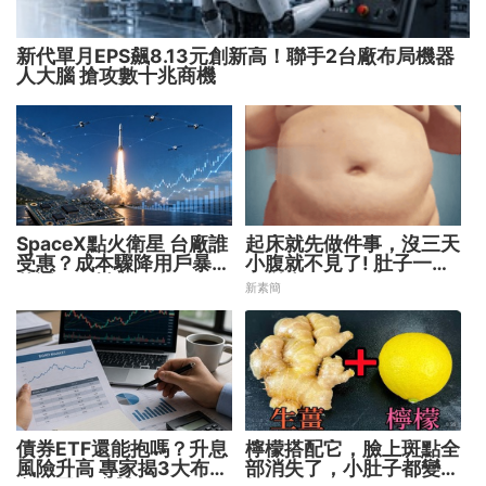
新代單月EPS飆8.13元創新高！聯手2台廠布局機器
人大腦 搶攻數十兆商機
SpaceX點火衛星 台廠誰
起床就先做件事，沒三天
受惠？成本驟降用戶暴增
小腹就不見了! 肚子一天
華通、穩懋享紅利！
天變小！
新素簡
債券ETF還能抱嗎？升息
檸檬搭配它，臉上斑點全
風險升高 專家揭3大布局
部消失了，小肚子都變平