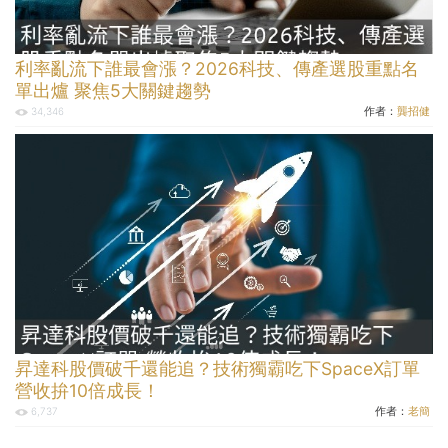
利率亂流下誰最會漲？2026科技、傳產選股重點名
單出爐 聚焦5大關鍵趨勢
作者：
龔招健
34,346
昇達科股價破千還能追？技術獨霸吃下SpaceX訂單
營收拚10倍成長！
作者：
老簡
6,737