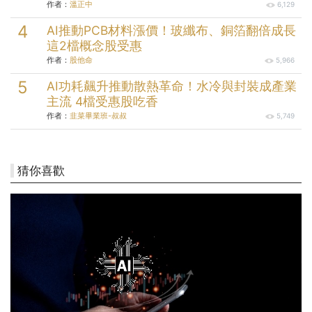
作者：
溫正中
6,129
AI推動PCB材料漲價！玻纖布、銅箔翻倍成長
這2檔概念股受惠
作者：
股他命
5,966
AI功耗飆升推動散熱革命！水冷與封裝成產業
主流 4檔受惠股吃香
作者：
韭菜畢業班-叔叔
5,749
猜你喜歡