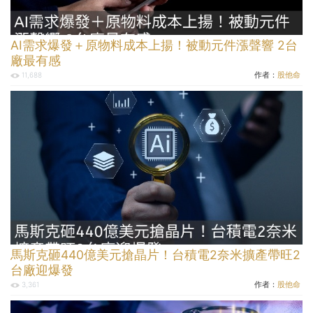
AI需求爆發＋原物料成本上揚！被動元件漲聲響 2台
廠最有感
作者：
股他命
11,688
馬斯克砸440億美元搶晶片！台積電2奈米擴產帶旺2
台廠迎爆發
作者：
股他命
3,361