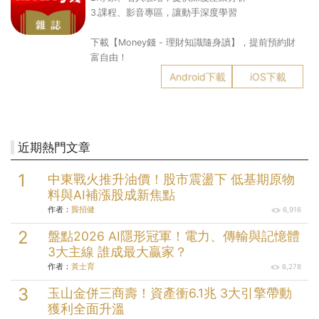
3.課程、影音專區，讓動手深度學習
下載【Money錢 - 理財知識隨身讀】，提前預約財
富自由！
Android下載
iOS下載
近期熱門文章
中東戰火推升油價！股市震盪下 低基期原物
料與AI補漲股成新焦點
作者：
龔招健
6,916
盤點2026 AI隱形冠軍！電力、傳輸與記憶體
3大主線 誰成最大贏家？
作者：
黃士育
6,278
玉山金併三商壽！資產衝6.1兆 3大引擎帶動
獲利全面升溫