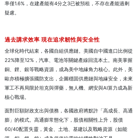
率僅1.6%，在建產能有4分之3已被預租，不存在產能過剩
疑慮。
過去講求效率
現在追求韌性與安全性
全球化時代結束，各國自組供應鏈。美國自中國進口比例從
22%降至12%，汽車、電池等關鍵產線回流本土。南美掌握
銅、鋰、銀等戰略資源，成為美中地緣角力核心。此外，美
歐亦積極擴張國防支出，企圖穩固供應鏈與地緣安全，未來
軍工不再局限於坦克與彈藥，無人機、網安與AI算力成為新
核心戰場。
面對巨額財政支出與債務，各國政府將默許「高成長、高通
膨」的模式。高通膨常態化下，股債相關性上升，股債
60/40配置失靈，黃金、土地、基建以及戰略資源（如能