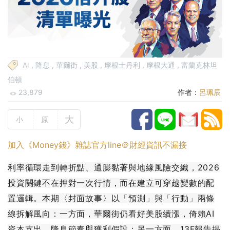
AI
,
降息
,
華爾街
,
美股
,
摩根士丹利
,
摩根大通
,
富蘭克林坦
伯頓
23,879
作者：
呂珮辰
大
小
原
加入《Money錢》雜誌官方line＠財經資訊不漏接
利率循環走到轉折點、通膨黏著與地緣風險交織，2026
投資關鍵不在押對一次行情，而在建立可穿越變數的配
置邏輯。本期〈封面故事〉以「預測」與「行動」兩條
線拆解風向：一方面，華爾街仍看好美股續漲，倚賴AI
資本支出、降息節奏與獲利假設；另一方面，13F報告揭