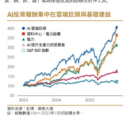
源、銅、鋰、鎳）成為保值抗震的結構性對沖工具。