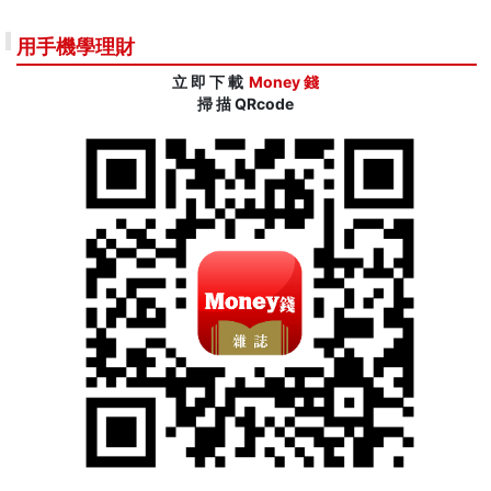
用手機學理財
立 即 下 載
Money 錢
掃 描 QRcode