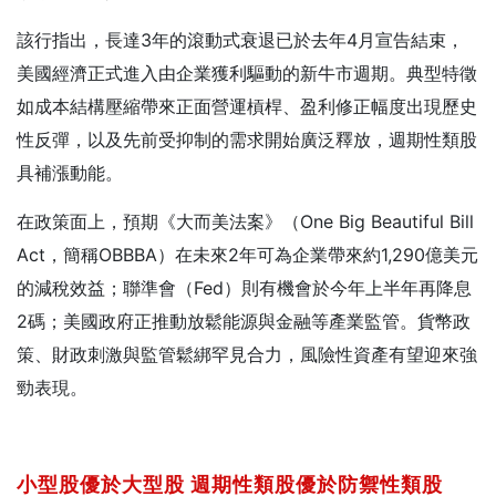
該行指出，長達3年的滾動式衰退已於去年4月宣告結束，
美國經濟正式進入由企業獲利驅動的新牛市週期。典型特徵
如成本結構壓縮帶來正面營運槓桿、盈利修正幅度出現歷史
性反彈，以及先前受抑制的需求開始廣泛釋放，週期性類股
具補漲動能。
在政策面上，預期《大而美法案》（One Big Beautiful Bill
Act，簡稱OBBBA）在未來2年可為企業帶來約1,290億美元
的減稅效益；聯準會（Fed）則有機會於今年上半年再降息
2碼；美國政府正推動放鬆能源與金融等產業監管。貨幣政
策、財政刺激與監管鬆綁罕見合力，風險性資產有望迎來強
勁表現。
小型股優於大型股
週期性類股優於防禦性類股