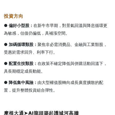
投資方向
● 偏好小型股：
在新牛市早期，對景氣回溫與降息循環更
為敏感，估值仍偏低，具補漲空間。
● 加碼循環類股：
聚焦非必需消費品、金融與工業類股，
受惠於需求回升、利率下行。
● 配置生技類股：
在政策不確定降低與併購活動回溫下，
具長期穩定成長動能。
● 降低集中風險：
由大型權值股轉向成長廣度擴散的配
置，提升整體投資組合彈性。
摩根大通
➤AI
龍頭築起護城河高牆