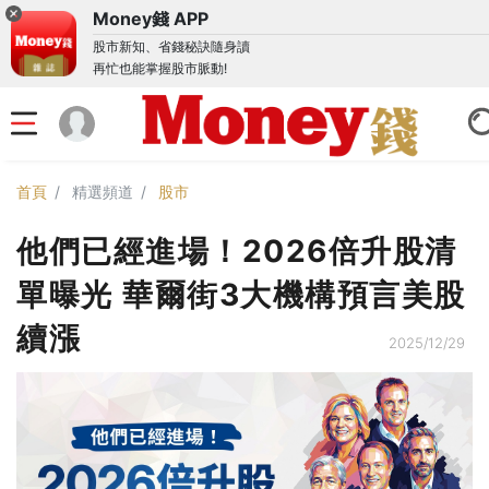
Money錢 APP
股市新知、省錢秘訣隨身讀
再忙也能掌握股市脈動!
首頁
精選頻道
股市
他們已經進場！2026倍升股清
單曝光 華爾街3大機構預言美股
續漲
2025/12/29