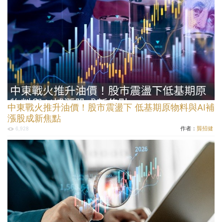
中東戰火推升油價！股市震盪下 低基期原物料與AI補
漲股成新焦點
作者：
龔招健
6,928