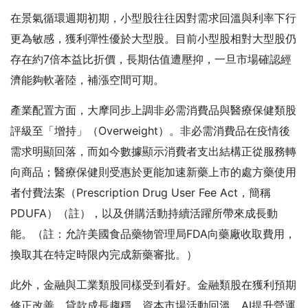
在景氣循環週期初期，小型股往往因對需求回溫與利率下行
更為敏感，獲利彈性優於大型股。目前小型股相對大型股仍
存在約7倍本益比折價，長期估值遭壓抑，一旦市場確認經
濟能夠軟著陸，補漲空間可期。
產業配置方面，大摩同步上調非必需消費品與醫療保健類股
評級至「增持」（Overweight）。非必需消費品在疫情後
需求明顯回落，而如今數據顯示消費者支出結構正從服務轉
向商品；醫療保健則受惠於更能加速新藥上市的處方藥使用
者付費法案（Prescription Drug User Fee Act，簡稱
PDUFA）（註），以及併購活動持續活躍所帶來成長動
能。（註：允許美國食品藥物管理局FDA向藥廠收取費用，
換取其在特定時限內完成新藥審批。）
此外，金融與工業類股同樣受到看好。金融類股在獲利預期
修正改善、貸款成長趨穩、資本市場活動回溫、AI提升營運