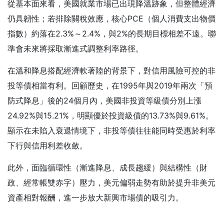
從基本面來看，美國就業市場已出現降溫跡象，但整體經濟
仍具韌性；若排除關稅效應，核心PCE（個人消費支出物價
指數）約落在2.3%～2.4%，與2%的長期目標相差不遠。聯
準會未來將採取漸進式調整利率路徑。
在溫和降息搭配經濟軟著陸的背景下，對信用風險可控的非
投等債相當有利。回顧歷史，在1995年與2019年兩次「預
防式降息」後的24個月內，美國非投資等級債分別上漲
24.92%與15.21%，明顯優於投資級債的13.73%與9.61%。
顯示在未陷入衰退情境下，非投等債往往能同時受惠於利率
下行與信用利差收斂。
此外，面臨循環性（漸進降息、成長趨緩）與結構性（財
政、經常帳雙赤字）壓力，美元偏弱走勢有助於提升非美元
資產相對報酬，進一步放大新興市場債的吸引力。