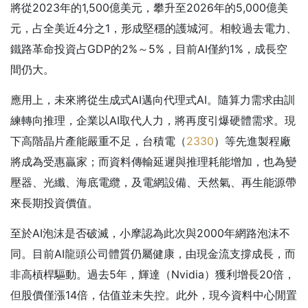
將從2023年的1,500億美元，攀升至2026年的5,000億美
元，占全美近4分之1，形成堅穩的護城河。相較過去電力、
鐵路革命投資占GDP的2%～5%，目前AI僅約1%，成長空
間仍大。
應用上，未來將從生成式AI邁向代理式AI。隨算力需求由訓
練轉向推理，企業以AI取代人力，將再度引爆硬體需求。現
下高階晶片產能嚴重不足，台積電（
2330
）等先進製程廠
將成為受惠贏家；而資料傳輸延遲與推理耗能增加，也為變
壓器、光纖、海底電纜，及電網設備、天然氣、再生能源帶
來長期投資價值。
至於AI泡沫是否破滅，小摩認為此次與2000年網路泡沫不
同。目前AI龍頭公司體質仍屬健康，由現金流支撐成長，而
非高槓桿驅動。過去5年，輝達（Nvidia）獲利增長20倍，
但股價僅漲14倍，估值並未失控。此外，現今資料中心閒置