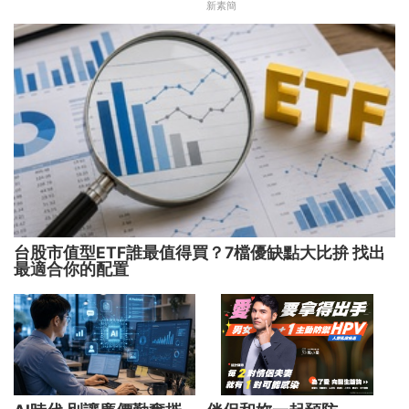
方向靈活應對
坦了
新素簡
台股市值型ETF誰最值得買？7檔優缺點大比拚 找出
最適合你的配置