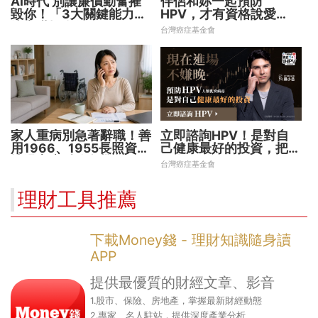
AI時代 別讓廉價勤奮摧
伴侶和妳一起預防
毀你！「3大關鍵能力」
HPV，才有資格說愛
決定職場身價
妳！
台灣癌症基金會
家人重病別急著辭職！善
立即諮詢HPV！是對自
用1966、1955長照資源
己健康最好的投資，把握
撐過家庭財務危機
現在不嫌晚！
台灣癌症基金會
理財工具推薦
下載Money錢 - 理財知識隨身讀
APP
提供最優質的財經文章、影音
1.股市、保險、房地產，掌握最新財經動態
2.專家、名人駐站，提供深度產業分析