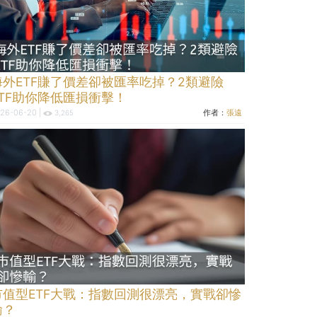
海外ETF賺了價差卻被匯率吃掉？2類避險
ETF助你降低匯損衝擊！
26-06-20 |
作者：
張遠
3,265
市值型ETF大戰：指數回測很漂亮，實戰卻慘
輸？