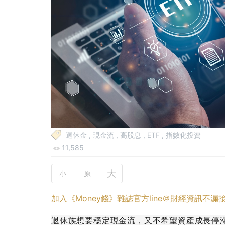
退休金
,
現金流
,
高股息
,
ETF
,
指數化投資
11,585
大
小
原
加入《Money錢》雜誌官方line＠財經資訊不漏
退休族想要穩定現金流，又不希望資產成長停滯