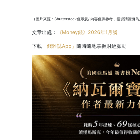
（圖片來源：Shutterstock僅示意/ 內容僅供參考，投資請謹慎
文章出處：
《Money錢》2026年1月號
下載
「錢雜誌App」
隨時隨地掌握財經脈動