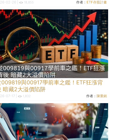
26-02-26 |
作者：
ETF存股計畫
18,855
009819與00917學前車之鑑！ETF狂漲背
後 暗藏2大溢價陷阱
26-07-17 |
作者：
陳重銘
1,832