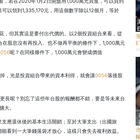
，若在2020年1月2日開盤用1,000萬元買進，可以買到
總共可以領到1,335,170元，用這個數字除以12個月，等於
可以花，但其實這是要付出代價的。以2個投資組合來看，從
組合在股息沒有再投入、也不做再平衡的條件下，1,000萬元
20
0056
呢？在同樣條件下，1,000萬元會變成價值
花掉，光是投資組合帶來的資本利得，就會讓
0056
落後股
拉更長呢？別忘了這些年台股的報酬都不錯，要是等未來台
擴大。
來支應退休後的基本生活開銷；至於大筆支出（出國旅
都能看到一大筆錢落袋才放心，這樣只會失去複利效益。