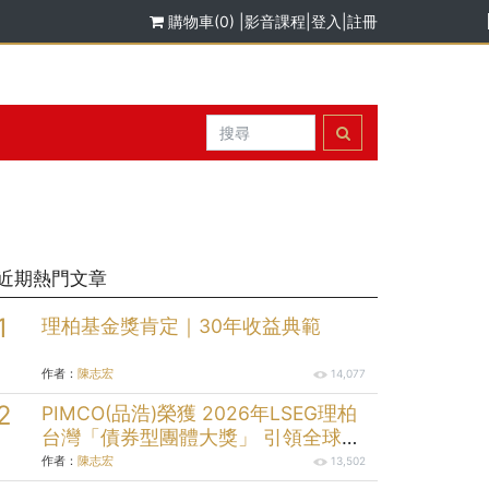
購物車(0)
|
影音課程
|
登入
|
註冊
近期熱門文章
理柏基金獎肯定｜30年收益典範
作者：
陳志宏
14,077
PIMCO(品浩)榮獲 2026年LSEG理柏
台灣「債券型團體大獎」 引領全球固
定收益投資逾半世紀的投資實力
作者：
陳志宏
13,502