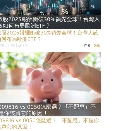
歐股2025報酬衝破30%領先全球！台灣人該
如何布局歐洲ETF？
26-02-26 |
作者：
張遠
9,044
09816 vs 0050怎麼選？「不配息」不是你
該買它的原因！