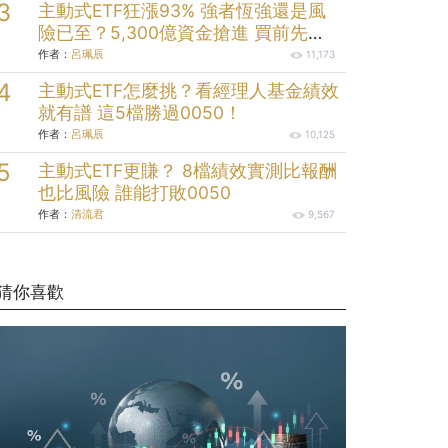
主動式ETF狂漲93% 強者恆強還是風
險已至？5,300億資金搶進 買前先看
清這些
作者：
呂珮辰
11,173
主動式ETF怎麼挑？看經理人基金績效
就有譜 這5檔勝過0050！
作者：
呂珮辰
10,125
主動式ETF更賺？ 8檔績效實測比報酬
也比風險 誰能打敗0050
作者：
清流君
9,567
猜你喜歡