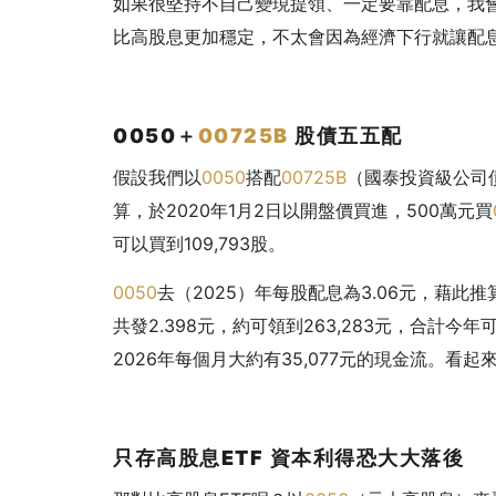
如果很堅持不自己變現提領、一定要靠配息，我會
比高股息更加穩定，不太會因為經濟下行就讓配
0050
＋
00725B
股債五五配
假設我們以
0050
搭配
00725B
（國泰投資級公司債
算，於2020年1月2日以開盤價買進，500萬元買
可以買到109,793股。
0050
去（2025）年每股配息為3.06元，藉此推算
共發2.398元，約可領到263,283元，合計今
2026年每個月大約有35,077元的現金流。
只存高股息ETF
資本利得恐大大落後