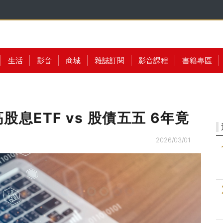
生活
影音
商城
雜誌訂閱
影音課程
書籍專區
息ETF vs 股債五五 6年竟
2026/03/01