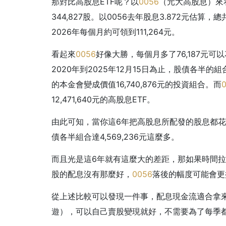
那對比高股息ETF呢？以
0056
（元大高股息）來看
344,827股。以0056去年股息3.872元估算，
2026年每個月約可領到111,264元。
看起來
0056
好像大勝，每個月多了76,187元
2020年到2025年12月15日為止，股債各半的
的本金會變成價值16,740,876元的投資組合。而
12,471,640元的高股息ETF。
由此可知，當你這6年把高股息所配發的股息都
債各半組合達4,569,236元這麼多。
而且光是這6年就有這麼大的差距，那如果時間
股的配息沒有那麼好，
0056
落後的幅度可能會更
從上述比較可以發現一件事，配息現金流適合拿
遊），可以自己賣股變現就好，不需要為了每季