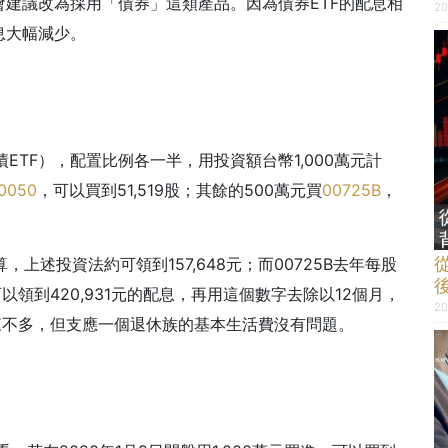
建議改為採用「債券」這類產品。因為債券ETF的配息相
20
息大幅減少。
ETF），配置比例各一半，用投資額台幣1,000萬元計
0050
，可以買到51,519股；其餘的500萬元買
00725B
，
從
，上述投資法約可領到157,648元；而00725B去年每股
年可以領到420,931元的配息，再用這個數字去除以12個月，
20
看起來不多，但支應一個退休族的基本生活費沒有問題。