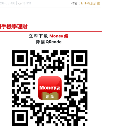
26-03-06 |
作者：
ETF存股計畫
13,918
用手機學理財
立 即 下 載
Money 錢
掃 描 QRcode