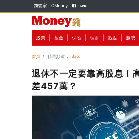
錢管家
CMoney
股票
基金
保險
理財
觀點
趨勢
首頁
精選頻道
基金
退休不一定要靠高股息！高股
差457萬？