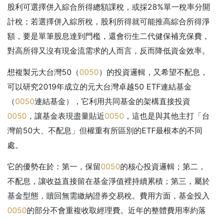
股利可選擇併入綜合所得總額課稅，或採28%單一稅率分開
計稅；若選擇併入綜所稅，股利所得就可能推高綜合所得淨
額，要是單筆股息達到門檻，還會衍生二代健保補充保費，
對高所得又沒有現金流需求的人而言，反而降低資金效率。
想複製元大台灣50（
0050
）的投資邏輯，又希望不配息，
可以研究2019年成立的元大台灣卓越50 ETF連結基金
（
0050
連結基金），它利用共同基金的架構直接投資
0050
，讓基金表現盡量貼近
0050
，這也是與其他主打「台
灣前50大、不配息」但權重有所區別的ETF最根本的不同
處。
它的優勢在於：第一，保留
0050
的核心投資邏輯；第二，
不配息，讓收益直接留在基金淨值裡持續累積；第三，屬於
基金型態，贖回無需繳納證券交易稅。費用方面，基金投入
0050
的部分不會重複收取經理費。近年的整體費用率約落