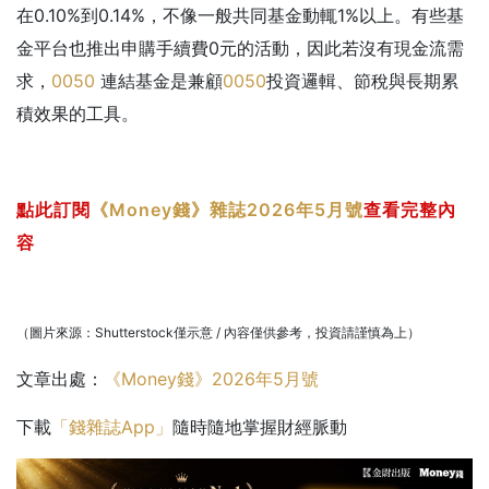
在0.10%到0.14%，不像一般共同基金動輒1%以上。有些基
金平台也推出申購手續費0元的活動，因此若沒有現金流需
求，
0050
連結基金是兼顧
0050
投資邏輯、節稅與長期累
積效果的工具。
點此訂閱
《Money錢》雜誌2026年5月號
查看完整內
容
（圖片來源：Shutterstock僅示意 / 內容僅供參考，投資請謹慎為上）
文章出處：
《Money錢》2026年5月號
下載
「錢雜誌App」
隨時隨地掌握財經脈動