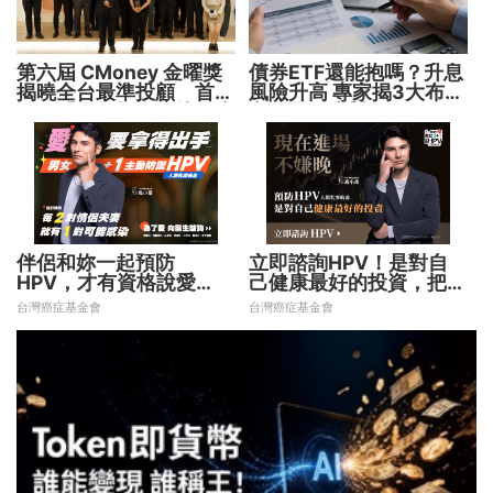
第六屆 CMoney 金曜獎
債券ETF還能抱嗎？升息
揭曉全台最準投顧 首度
風險升高 專家揭3大布局
公開「零售投資數據」應
方向靈活應對
用 助攻投顧、投信打造
下一代
伴侶和妳一起預防
立即諮詢HPV！是對自
HPV，才有資格說愛
己健康最好的投資，把握
妳！
現在不嫌晚！
台灣癌症基金會
台灣癌症基金會