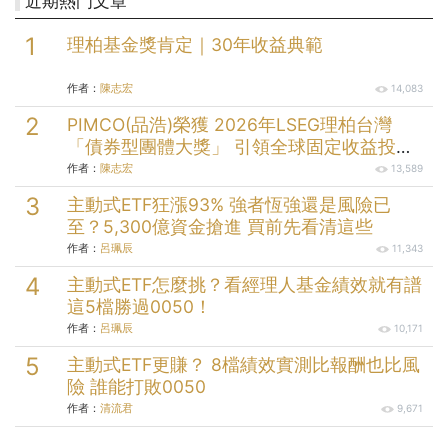
近期熱門文章
理柏基金獎肯定｜30年收益典範
作者：
陳志宏
14,083
PIMCO(品浩)榮獲 2026年LSEG理柏台灣
「債券型團體大獎」 引領全球固定收益投資
逾半世紀的投資實力
作者：
陳志宏
13,589
主動式ETF狂漲93% 強者恆強還是風險已
至？5,300億資金搶進 買前先看清這些
作者：
呂珮辰
11,343
主動式ETF怎麼挑？看經理人基金績效就有譜
這5檔勝過0050！
作者：
呂珮辰
10,171
主動式ETF更賺？ 8檔績效實測比報酬也比風
險 誰能打敗0050
作者：
清流君
9,671