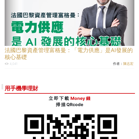
法國巴黎資產管理富格曼：「電力供應」是AI發展的
核心基礎
作者：
陳志宏
4,041
用手機學理財
立 即 下 載
Money 錢
掃 描 QRcode