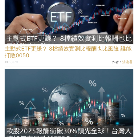
主動式ETF更賺？ 8檔績效實測比報酬也比風險 誰能
打敗0050
作者：
清流君
9,673