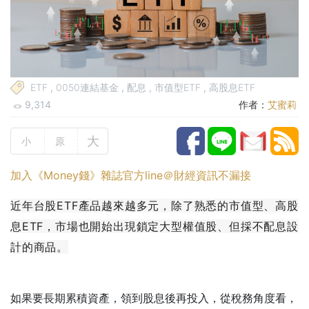
ETF
,
0050連結基金
,
配息
,
市值型ETF
,
高股息ETF
9,314
作者：
艾蜜莉
大
小
原
加入《Money錢》雜誌官方line＠財經資訊不漏接
近年台股ETF產品越來越多元，除了熟悉的市值型、高股
息ETF，市場也開始出現鎖定大型權值股、但採不配息設
計的商品。
如果要長期累積資產，領到股息後再投入，從稅務角度看，