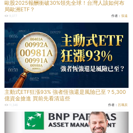
歐股2025報酬衝破30%領先全球！台灣人該如何布
局歐洲ETF？
作者：
張遠
9,077
主動式ETF狂漲93% 強者恆強還是風險已至？5,300
億資金搶進 買前先看清這些
作者：
呂珮辰
11,346