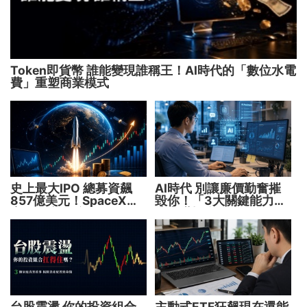
Token即貨幣 誰能變現誰稱王！AI時代的「數位水電
費」重塑商業模式
史上最大IPO 總募資飆
AI時代 別讓廉價勤奮摧
857億美元！SpaceX升
毀你！「3大關鍵能力」
空 股價能飛多久？
決定職場身價
台股震盪 你的投資組合
主動式ETF狂飆現在還能