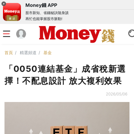
Money錢 APP
股市新知、省錢秘訣隨身讀
再忙也能掌握股市脈動!
首頁
精選頻道
基金
「0050連結基金」成省稅新選
擇！不配息設計 放大複利效果
2026/05/06