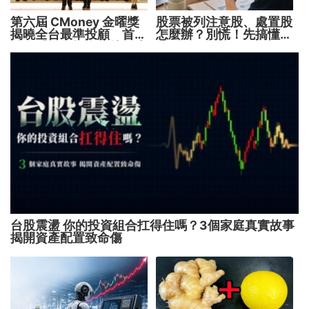
第六屆 CMoney 金曜獎
股票被列注意股、處置股
揭曉全台最準投顧 首度
怎麼辦？別慌！先搞懂背
公開「零售投資數據」應
後原因再操作
用 助攻投顧、投信打造
下一代
台股震盪 你的投資組合扛得住嗎？3個家庭真實故事
揭開資產配置致命傷