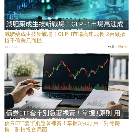
減肥藥成生技新戰場！GLP-1市場高速成長 2台廠搶
搭千億美元商機
作者：
股他命
7,523
債券ETF套牢別急著裸賣！掌握3原則 用「對等轉
換」翻轉投資局面