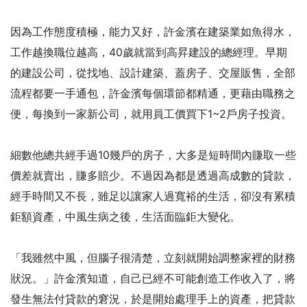
因為工作態度積極，能力又好，許金濱在建築業如魚得水，
工作越換職位越高，40歲就當到高昇建設的總經理。早期
的建設公司，從找地、設計建築、蓋房子、交屋販售，全部
流程都要一手通包，許金濱每個環節都精通，更藉由職務之
便，每換到一家新公司，就用員工價買下1~2戶房子投資。
細數他總共經手過10幾戶的房子，大多是短時間內賺取一些
價差就賣出，賺多賠少。不過因為都是透過高成數的貸款，
經手時間又不長，雖足以讓家人過寬裕的生活，卻沒有累積
鉅額資產，中風生病之後，生活面臨鉅大變化。
「我雖然中風，但腦子很清楚，立刻就開始調整家裡的財務
狀況。」許金濱知道，自己已經不可能創造工作收入了，將
發生無法付貸款的窘況，於是開始處理手上的資產，把貸款