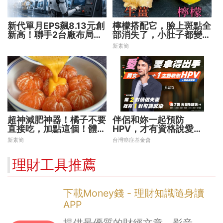
新代單月EPS飆8.13元創
檸檬搭配它，臉上斑點全
新高！聯手2台廠布局機
部消失了，小肚子都變平
器人大腦 搶攻數十兆商
坦了
新素簡
機
超神減肥神器！橘子不要
伴侶和妳一起預防
直接吃，加點這個！體重
HPV，才有資格說愛
天天下降
妳！
新素簡
台灣癌症基金會
理財工具推薦
下載Money錢 - 理財知識隨身讀
APP
提供最優質的財經文章、影音