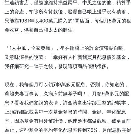
堂連鎖書店，僅勉強維持損益兩平。中風之後的他，精算手
上的資產，扣除所有貸款後，發覺自己帳上幾乎沒有積蓄，
只能靠1981年以400萬元購入的1間店面，每個月5萬元的租
金收益，供養自己和太太的餘生。
「1人中風，全家發瘋」，坐在輪椅上的許金濱帶點自嘲、
又意味深長的說著：「幸好有人推薦我買月配息債券基金，
我仔細研究一陣子之後，發現這項商品優點很多。
現在，我每個月可以領到9萬多元配息。否則，你知道的，
貧賤夫妻百事哀，久病床前無孝子啊！」月領9萬多元的配
息？看著我們驚訝的表情，許金濱拿出字跡工整的記帳本，
上頭詳細記載著每一次基金領息的時間、金額、年化配息
率，因為基金有用外幣計價，他連匯率都做觀察。截至目前
為止，這些基金的平均年化配息率達到7.5%，月配息數字從