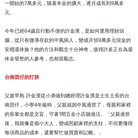
一開始的7萬多元，隨著本金的擴大，逐月成長到9萬多
元。
今年已經64歲且行動不便的許金濱，是如何運用理財頭
腦，從只有微薄存款的中風病人，變成月領9萬多元現金的
安穩退休族？他的方法和觀念十分神奇，值得許多正在為退
休金發愁的人參考，也相當勵志。
台南囝仔的打拚
父逝早熟 許金濱從小弟做到總經理許金濱是土生土長的台
南囝仔，小學4年級時，父親就因中風過世了，母親和家裡
的長輩全都是文盲，守著1間五金小店舖過活。「父親過世
後，我就像是個小大人，變成照顧家裡的支柱，不但要懂得
每項商品的成本，還要幫忙做買賣和記帳。」