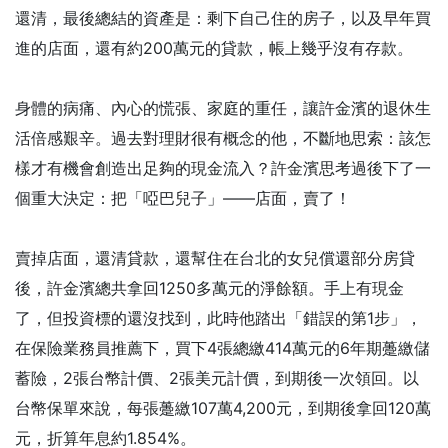
還清，最後總結的資產是：剩下自己住的房子，以及早年買
進的店面，還有約200萬元的貸款，帳上幾乎沒有存款。
身體的病痛、內心的慌張、家庭的重任，讓許金濱的退休生
活倍感艱辛。過去對理財很有概念的他，不斷地思索：該怎
樣才有機會創造出足夠的現金流入？許金濱思考過後下了一
個重大決定：把「啞巴兒子」——店面，賣了！
賣掉店面，還清貸款，還幫住在台北的女兒償還部分房貸
後，許金濱總共拿回1250多萬元的淨餘額。手上有現金
了，但投資標的還沒找到，此時他踏出「錯誤的第1步」，
在保險業務員推薦下，買下4張總繳414萬元的6年期躉繳儲
蓄險，2張台幣計價、2張美元計價，到期後一次領回。以
台幣保單來說，每張躉繳107萬4,200元，到期後拿回120萬
元，折算年息約1.854%。