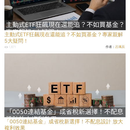
主動式ETF狂飆現在還能追？不如買基金？專家親解
5大疑問！
作者：
呂珮辰
1,871
「0050連結基金」成省稅新選擇！不配息設計 放大
複利效果