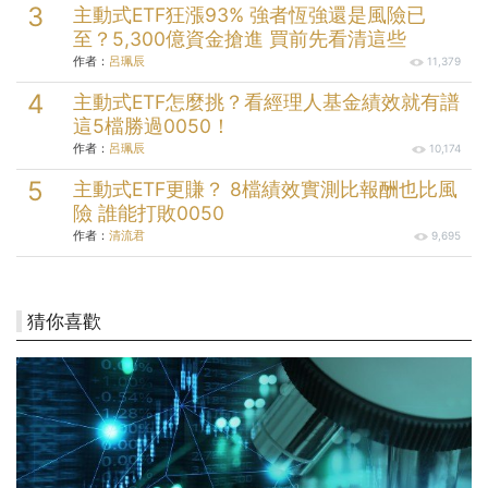
主動式ETF狂漲93% 強者恆強還是風險已
至？5,300億資金搶進 買前先看清這些
作者：
呂珮辰
11,379
主動式ETF怎麼挑？看經理人基金績效就有譜
這5檔勝過0050！
作者：
呂珮辰
10,174
主動式ETF更賺？ 8檔績效實測比報酬也比風
險 誰能打敗0050
作者：
清流君
9,695
猜你喜歡