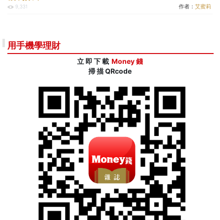
作者：
艾蜜莉
9,331
用手機學理財
立 即 下 載
Money 錢
掃 描 QRcode