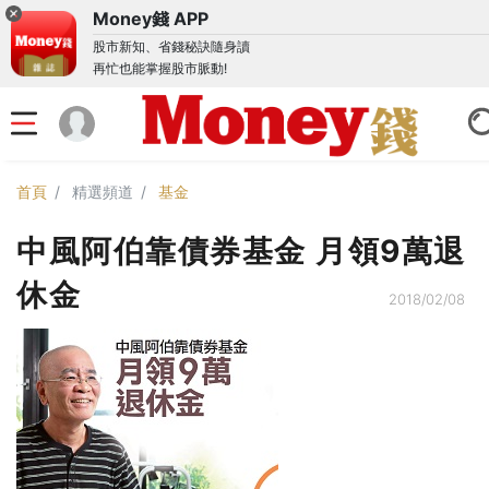
Money錢 APP
股市新知、省錢秘訣隨身讀
再忙也能掌握股市脈動!
首頁
精選頻道
基金
中風阿伯靠債券基金 月領9萬退
休金
2018/02/08