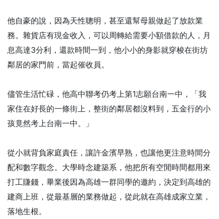
他自豪的說，因為天性聰明，甚至還幫母親做起了放款業
務。雜貨店有現金收入，可以周轉給需要小額借款的人，月
息高達3分利，還款時間一到，他小小的身影就穿梭在街坊
鄰居的家門前，當起催收員。
儘管生活忙碌，他高中聯考仍考上第1志願台南一中，「我
家住在好長的一條街上，整街的鄰居都沒料到，五金行的小
孩竟然考上台南一中。」
從小就背負家庭責任，讓許金濱早熟，也讓他更注意時間分
配和數字觀念。大學時念建築系，他把所有空閒時間都用來
打工賺錢，畢業後因為高雄一群同學的邀約，決定到高雄的
建商上班，從最基層的業務做起，從此就在高雄成家立業，
落地生根。