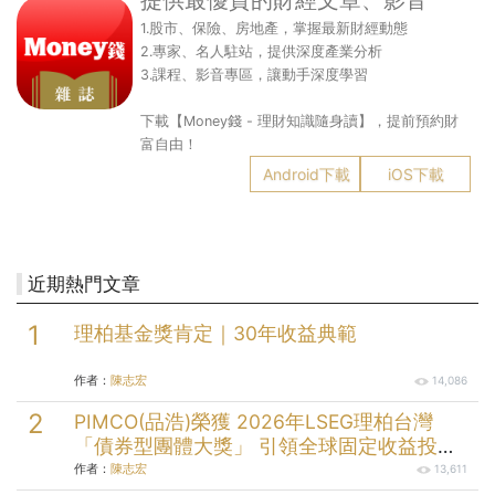
1.股市、保險、房地產，掌握最新財經動態
2.專家、名人駐站，提供深度產業分析
3.課程、影音專區，讓動手深度學習
下載【Money錢 - 理財知識隨身讀】，提前預約財
富自由！
Android下載
iOS下載
近期熱門文章
理柏基金獎肯定｜30年收益典範
作者：
陳志宏
14,086
PIMCO(品浩)榮獲 2026年LSEG理柏台灣
「債券型團體大獎」 引領全球固定收益投資
逾半世紀的投資實力
作者：
陳志宏
13,611