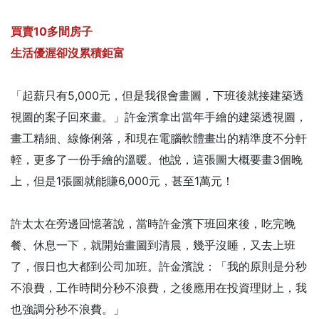
買賣10多間房子
生活優渥卻沒累積鉅富
「起薪只有5,000元，但是我很會畫圖，下班後就接建築透
視圖的案子回來畫。」許金濱拿出當年手繪的建築透視圖，
畫工精細、線條俐落，和現在電腦軟體畫出的精準度不分軒
輊，更多了一份手繪的溫暖。他說，這張圖大概要畫3個晚
上，但是1張圖就能賺6,000元，甚至1萬元！
許太太在旁邊回憶著說，當時許金濱下班回來後，吃完晚
餐、休息一下，就開始畫圖到清晨，幾乎沒睡，又去上班
了，假日也大都到公司加班。許金濱說：「我的原則是分秒
不浪費，工作時間分秒不浪費，之後應用在投資理財上，我
也強調分秒不浪費。」