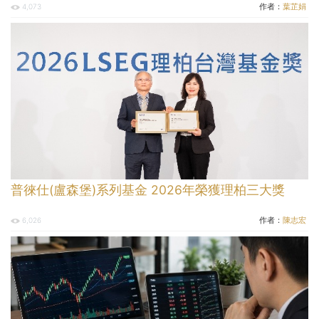
作者：
葉芷娟
4,073
普徠仕(盧森堡)系列基金 2026年榮獲理柏三大獎
作者：
陳志宏
6,026