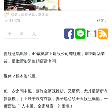
投資
,
債券基金
,
退休金
43,175
作者：
大
小
原
曾經意氣風發，40歲就當上建設公司總經理；離開建築業
後，還繼續加盟連鎖店當老闆。
退休？根本沒想過。
但一夕之間中風，讓許金濱既挫折、又驚慌，尤其還清所有
貸款後，手上幾乎沒有存款，妻子也必須全天候照顧他，一
度面臨「1人中風、全家發瘋」的困境！