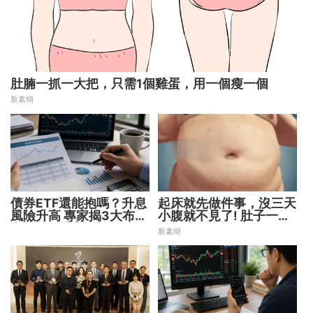
肚腩一抓一大把，只需1個雞蛋，用一個瘦一個
新素簡
債券ETF還能抱嗎？升息
起床就先做件事，沒三天
風險升高 專家揭3大布局
小腹就不見了! 肚子一天
方向靈活應對
天變小！
新素簡