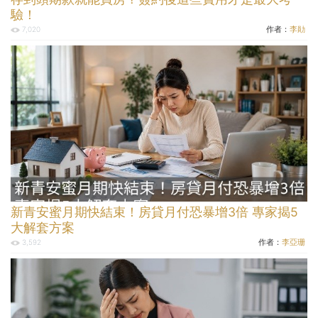
驗！
作者：
李勛
7,020
新青安蜜月期快結束！房貸月付恐暴增3倍 專家揭5
大解套方案
作者：
李亞珊
3,592