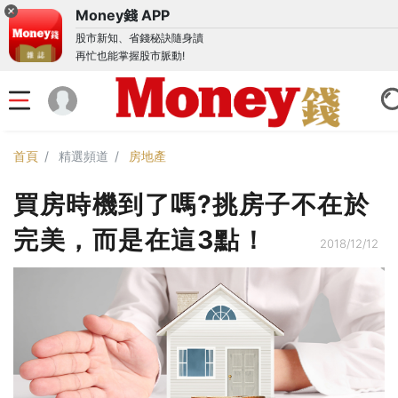
Money錢 APP
股市新知、省錢秘訣隨身讀
再忙也能掌握股市脈動!
首頁
精選頻道
房地產
買房時機到了嗎?挑房子不在於
完美，而是在這3點！
2018/12/12