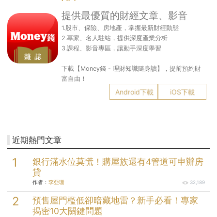
提供最優質的財經文章、影音
1.股市、保險、房地產，掌握最新財經動態
2.專家、名人駐站，提供深度產業分析
3.課程、影音專區，讓動手深度學習
下載【Money錢 - 理財知識隨身讀】，提前預約財
富自由！
Android下載
iOS下載
近期熱門文章
銀行滿水位莫慌！購屋族還有4管道可申辦房
貸
作者：
李亞珊
32,189
預售屋門檻低卻暗藏地雷？新手必看！專家
揭密10大關鍵問題