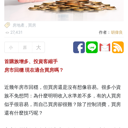
房地產
,
買房
27,431
作者：
胡偉良
大
小
原
首購族增多、投資客縮手
房市回穩 現在適合買房嗎？
近幾年房市回穩，但買房還是沒有想像容易。很多小資
族不免想問：為什麼明明收入水準差不多，有的人買房
似乎很容易，而自己買房卻很難？除了控制消費，買房
還有什麼技巧呢？