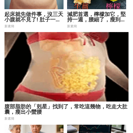
起床就先做件事，沒三天
減肥首選，檸檬加它，堅
小腹就不見了! 肚子一天
持一週，腰細了，瘦到你
天變小！
懷疑人生
新素簡
新素簡
腹部脂肪的「剋星」找到了，常吃這幾物，吃走大肚
囊，瘦出小蠻腰
新素簡