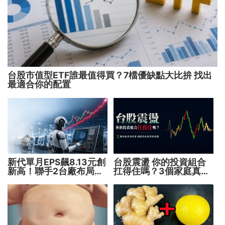
台股市值型ETF誰最值得買？7檔優缺點大比拚 找出
最適合你的配置
新代單月EPS飆8.13元創
台股震盪 你的投資組合
新高！聯手2台廠布局機
扛得住嗎？3個家庭真實
器人大腦 搶攻數十兆商
故事 揭開資產配置致命
機
傷