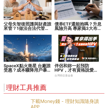
父母失智後照護與財產誰
債券ETF還能抱嗎？升息
來管？1做法合法代管財
風險升高 專家揭3大布局
務 避免家庭風暴！
方向靈活應對
SpaceX點火衛星 台廠誰
伴侶和妳一起預防
受惠？成本驟降用戶暴增
HPV，才有資格說愛
華通、穩懋享紅利！
妳！
台灣癌症基金會
理財工具推薦
下載Money錢 - 理財知識隨身讀
APP