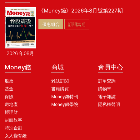
《Money錢》2026年8月號第227期
優惠組合
訂閱當期
2026 年08月
Money錢
商城
會員中心
股票
雜誌訂閱
訂單查詢
基金
書籍購買
購物車
保險
Money錢特刊
電子雜誌
房地產
Money錢學院
隱私權聲明
輕理財
封面故事
特別企劃
女人變有錢