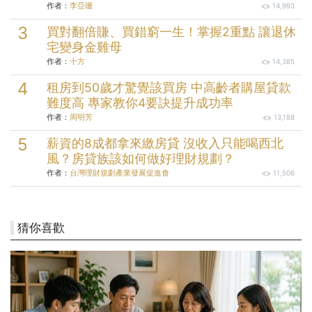
作者：
李亞珊
14,993
買對翻倍賺、買錯窮一生！掌握2重點 讓退休
宅變身金雞母
作者：
十方
14,385
租房到50歲才驚覺該買房 中高齡者購屋貸款
難度高 專家教你4要訣提升成功率
作者：
周明芳
13,188
薪資的8成都拿來繳房貸 沒收入只能喝西北
風？房貸族該如何做好理財規劃？
作者：
台灣理財規劃產業發展促進會
11,506
猜你喜歡