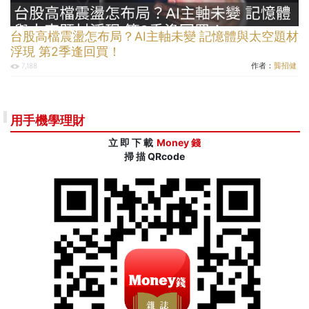
台股高檔震盪怎布局？AI主軸未變 記憶體與太空題材
浮現 第2季逢回買！
作者：
龔招健
7,188
用手機學理財
立 即 下 載
Money 錢
掃 描 QRcode