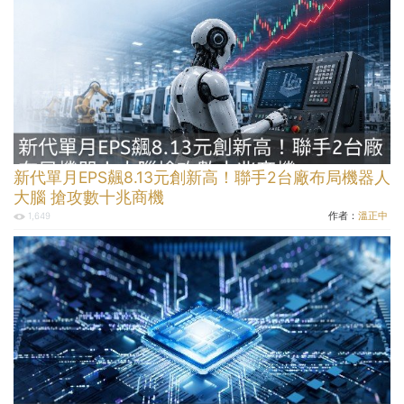
新代單月EPS飆8.13元創新高！聯手2台廠布局機器人
大腦 搶攻數十兆商機
作者：
溫正中
1,649