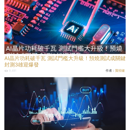
AI晶片功耗破千瓦 測試門檻大升級！預燒測試成關鍵
封測3雄迎爆發
作者：
龔招健
9,491