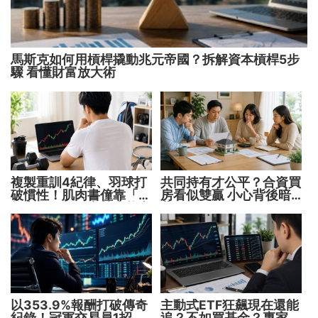
馬斯克如何用槓桿撬動兆元帝國？拆解資本槓桿5步
驟 看懂財富放大術
複製重訓4紀律、羽球打
共同持有才公平？合資買
破慣性！肌肉書僮靠「動
房看似雙贏 小心背後暗
能交易」穩健穿越牛熊市
藏代價！
以353.9%報酬打破傳奇
主動式ETF狂飆現在還能
紀錄！冠軍交易員1招抓
追？不如買基金？專家親