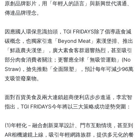
原創品牌影片，用「年輕人的語言」與新興世代溝通、
傳達品牌理念。
因應國人環保意識抬頭，TGI FRIDAYS除了倡導蔬食減
碳概念，也獨家引進「Beyond Meat」素漢堡排、推出
「鮮蔬農夫漢堡」，廣大素食客群迴響熱烈，甚至吸引
部分肉食消費者關注；更響應全球「無吸管運動」(No
Straw)，搶先推動「全面限塑」，預計每年可減少96萬
支吸管廢棄物。
面對百貨美食及兩大連鎖超商便利店步步進逼，李宏智
指出，TGI FRIDAYS今年將以三大策略成功逆勢突圍：
(1)年輕化－融合創新菜單設計、門市互動情境，甚至到
AR相機濾鏡上線，吸引年輕網路族群，提供多元化的餐