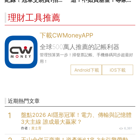
出翻倍強勢股
解5大疑問！
理財工具推薦
下載CWMoneyAPP
全球500萬人推薦的記帳利器
管理預算第一步！掃發票記帳、手機條碼同步超最好
用！
Android下載
iOS下載
近期熱門文章
盤點2026 AI隱形冠軍！電力、傳輸與記憶體
3大主線 誰成最大贏家？
作者：
黃士育
6,361
玉山金併三商壽！資產衝6.1兆 3大引擎帶動