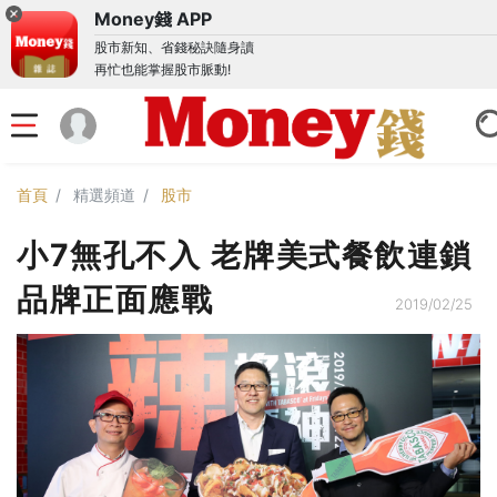
Money錢 APP
股市新知、省錢秘訣隨身讀
再忙也能掌握股市脈動!
首頁
精選頻道
股市
小7無孔不入 老牌美式餐飲連鎖
品牌正面應戰
2019/02/25