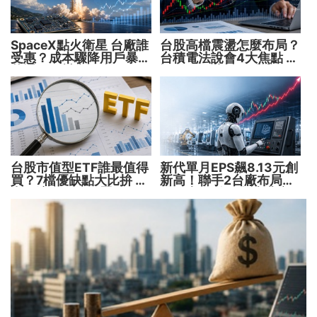
SpaceX點火衛星 台廠誰
台股高檔震盪怎麼布局？
受惠？成本驟降用戶暴增
台積電法說會4大焦點 AI
華通、穩懋享紅利！
設備股、蘋概股受惠
台股市值型ETF誰最值得
新代單月EPS飆8.13元創
買？7檔優缺點大比拚 找
新高！聯手2台廠布局機
出最適合你的配置
器人大腦 搶攻數十兆商
機