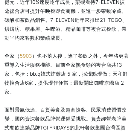
億元，近年10%速度逐年成長，樂觀看待7-ELEVEN披
薩複合店可提升午晚餐即食商機，並進一步帶動冷藏、
碳酸和茶飲品銷售。7-ELEVEN近年來推出21-TOGO、
烘焙坊、糖果屋、生啤酒、精品咖啡等複合式餐飲，帶
動平均來客數和業績成長。
全家（
5903
）也不落人後，除了餐飲之外，今年將更著
重導入生活服務機能。目前全家熟食類的複合店共13
家，包括：bb.q韓式炸雞店 5 家，採現點現做；天和鮮
物複合店6家，提供現作便當；最新開出咖啡旗艦店 2
家。
面對景氣低迷、百貨美食及超商搶客、民眾消費習慣改
變，國內資深餐飲品牌營運備受挑戰。負責經營老牌美
式餐飲連鎖品牌TGI FRIDAYS的北軒餐飲集團台灣區資