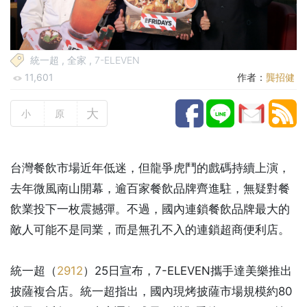
統一超
,
全家
,
7-ELEVEN
11,601
作者：
龔招健
大
小
原
台灣餐飲市場近年低迷，但龍爭虎鬥的戲碼持續上演，
去年微風南山開幕，逾百家餐飲品牌齊進駐，無疑對餐
飲業投下一枚震撼彈。不過，國內連鎖餐飲品牌最大的
敵人可能不是同業，而是無孔不入的連鎖超商便利店。
統一超（
2912
）25日宣布，7-ELEVEN攜手達美樂推出
披薩複合店。統一超指出，國內現烤披薩市場規模約80