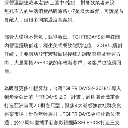
深營運副總裁李宏智(上圖中)指出，對餐飲業者來說，
無孔不入的生活消費品牌通路小7是最大威脅，可說是首
要敵人，但很多同業還沒意識到。
儘管大環境不景氣，競爭激烈，TGI FRIDAYS近年在國
內營運擺脫低迷，穩坐美式餐飲龍頭地位，2018年續創
佳績，主要歸功於李宏智回鍋後戮力調整菜單及營運方
向，大量開拓25~30歲的年輕新客戶，老客戶也陸續回
籠。
為吸引更多年輕客群，台灣TGI FRIDAYS在2018年導入
獨步全亞洲的「FRIDAYS 2.0」計畫，於桃園台茂重金
打造亞洲首間2.0概念店型，聚焦4大潮感強攻社群美食
娛樂市場；針對年輕族群，TGI FRIDAYS更強化數位溝
通，於27周年慶攜手新創影視團隊SELFPICK打造三支