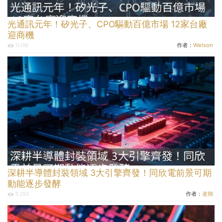
光通訊元年！矽光子、CPO驅動百億市場 12家台廠
迎商機
作者：
Welson
11,106
深耕半導體封裝領域 3大引擎齊發！同欣電前景可期
動能逐步發酵
作者：
老簡
9,293