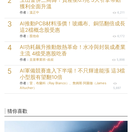
獲利全面升溫
作者：
溫正中
6,211
AI推動PCB材料漲價！玻纖布、銅箔翻倍成長
這2檔概念股受惠
作者：
股他命
6,172
AI功耗飆升推動散熱革命！水冷與封裝成產業
主流 4檔受惠股吃香
作者：
韭菜畢業班-叔叔
5,898
AI軍備競賽進入下半場！不只輝達能漲 這3檔
小型股有望翻10倍
作者：
雷．布蘭科（Ray Blanco）、詹姆斯‧阿圖徹（James
Altucher）
5,697
猜你喜歡