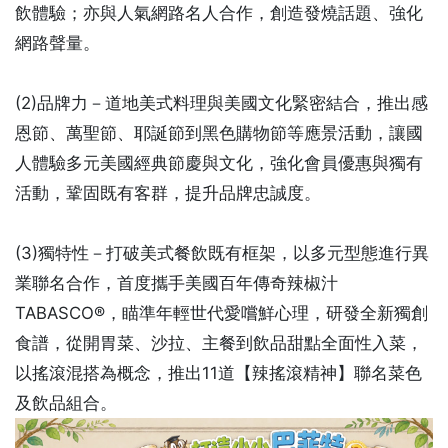
飲體驗；亦與人氣網路名人合作，創造發燒話題、強化
網路聲量。
(2)品牌力－道地美式料理與美國文化緊密結合，推出感
恩節、萬聖節、耶誕節到黑色購物節等應景活動，讓國
人體驗多元美國經典節慶與文化，強化會員優惠與獨有
活動，鞏固既有客群，提升品牌忠誠度。
(3)獨特性－打破美式餐飲既有框架，以多元型態進行異
業聯名合作，首度攜手美國百年傳奇辣椒汁
TABASCO®，瞄準年輕世代愛嚐鮮心理，研發全新獨創
食譜，從開胃菜、沙拉、主餐到飲品甜點全面性入菜，
以搖滾混搭為概念，推出11道【辣搖滾精神】聯名菜色
及飲品組合。