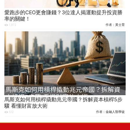
愛跑步的CEO更會賺錢？3位達人揭運動提升投資勝
率的關鍵！
作者：
黃士育
1,972
馬斯克如何用槓桿撬動兆元帝國？拆解資本槓桿5步
驟 看懂財富放大術
作者：
金融人類學徒
512