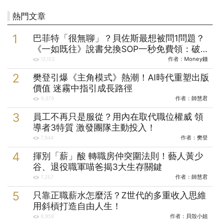
「母基金」，投入下一
熱門文章
巴菲特「很無聊」？貝佐斯最想被問1問題？
《一如既往》說書兌換SOP一秒免費領：破解
23條人性案例
作者：
Money錢
12,153
樊登引爆《主角模式》熱潮！AI時代重塑出版
價值 迷霧中指引成長路徑
作者：
師慧君
9,379
員工不再只是服從？用內在取代職位權威 領
導者3特質 激發團隊主動投入！
作者：
樊登
7,944
揮別「薪」酸 轉職房仲突圍法則！藝人黃少
谷、退役職軍喵爸揭3大生存關鍵
作者：
師慧君
7,257
只靠正職薪水怎麼活？Z世代的多重收入思維
用斜槓打造自由人生！
作者：
貝殼小姐
6,959