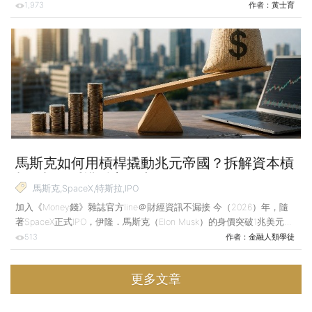
與肌肉書僮3位理財達人，由他們親自實證運動對投資決策的幫助，以
1,973
作者：
黃士育
及從運動中領悟到的投資心法。 他們從日常鍛鍊中累積抗壓性，將其
轉化成控管資金、堅守長線配置和果斷執行交易的策略與紀律，養足抵
抗市場雜訊、波動的底氣與能力。 評估一位CEO的決策能力，除了看
財報、策略與領導表現，還能看什麼？德國學者Limbach與
Sonnenburg提供了一個出人意料的觀察角度：跑鞋。 他們追蹤標普
1500家企業後發現，曾完成馬拉松的CE
馬斯克如何用槓桿撬動兆元帝國？拆解資本槓
桿5步驟 看懂財富放大術
馬斯克,SpaceX,特斯拉,IPO
加入《Money錢》雜誌官方line＠財經資訊不漏接 今（2026）年，隨
著SpaceX正式IPO，伊隆．馬斯克（Elon Musk）的身價突破1兆美元大
關。許多人談論他的瘋狂與天才，雖然馬斯克的極客（Geek）性格無
513
作者：
金融人類學徒
法複製，但若純粹從他連續創業軌跡的金融邏輯來看，他向我們展示了
一套教科書等級的「資本槓桿遊戲」—將幾千萬美元的原始資本，撬動
更多文章
出一座兆元帝國。 馬斯克的財富起點，是2000年代的網路科技浪潮。
1995年他創辦電子地圖公司Zip2，4年後以3億美元被收購，馬斯克分
得2,200萬美元。一般人此時會選擇財務自由，但他立刻將這筆錢作為