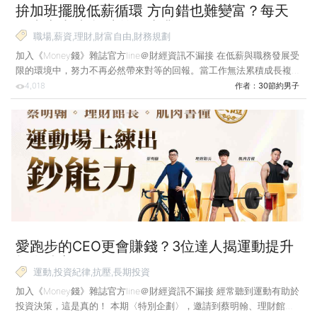
拚加班擺脫低薪循環 方向錯也難變富？每天
下班半小時 打造第二事業！
職場,薪資,理財,財富自由,財務規劃
加入《Money錢》雜誌官方line＠財經資訊不漏接 在低薪與職務發展受
限的環境中，努力不再必然帶來對等的回報。當工作無法累積成長複
利，就須檢視職涯方向。唯有跳脫既有體制，從興趣累積出成果，才能
4,018
作者：
30節約男子
找回財富自主權。 到了30歲，也經過多年的職場磨練，我認為如果這
時沒有達到理想的年收、職稱，就應該檢視自己是否需要轉換方向。我
30歲時意識到，即使我付出再多努力和時間，就算往上爬到主管職，
設計、美編的職位最多也只能領4萬多元，如果我繼續緊抓著「大學所
學專業」，或「興趣一定要當工作」的執念，只會一輩子無法跳脫低薪
循環，因為這只是在消耗能量及努力！ 所謂的消耗型努力
愛跑步的CEO更會賺錢？3位達人揭運動提升
投資勝率的關鍵！
運動,投資紀律,抗壓,長期投資
加入《Money錢》雜誌官方line＠財經資訊不漏接 經常聽到運動有助於
投資決策，這是真的！ 本期〈特別企劃〉，邀請到蔡明翰、理財館長