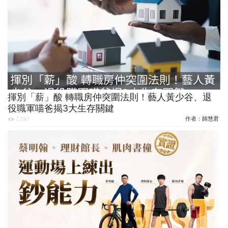
揮別「薪」酸 轉職房仲突圍法則！藝人黃少谷、退
役職軍喵爸揭3大生存關鍵
作者：
師慧君
7,260