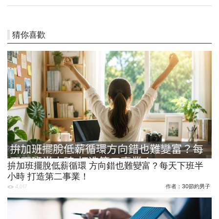
猜你喜歡
拚加班擺脫低薪循環 方向錯也難變富？每天下班半
小時 打造第二事業！
作者：
30節約男子
4,017