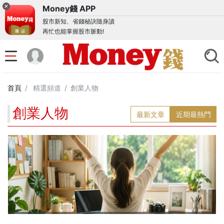
Money錢 APP
股市新知、省錢秘訣隨身讀
再忙也能掌握股市脈動!
首頁
精選頻道
創業人物
創業人物
最新文章
近期最熱門