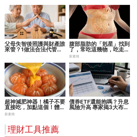
父母失智後照護與財產誰
腹部脂肪的「剋星」找到
來管？1做法合法代管財
了，常吃這幾物，吃走大
務 避免家庭風暴！
肚囊，瘦出小蠻腰
新素簡
超神減肥神器！橘子不要
債券ETF還能抱嗎？升息
直接吃，加點這個！體重
風險升高 專家揭3大布局
天天下降
方向靈活應對
新素簡
理財工具推薦