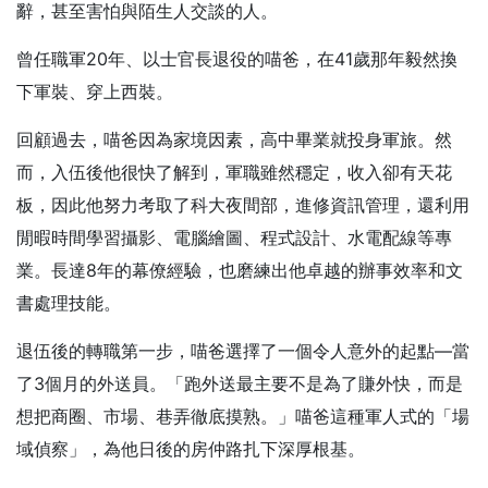
辭，甚至害怕與陌生人交談的人。
曾任職軍20年、以士官長退役的喵爸，在41歲那年毅然換
下軍裝、穿上西裝。
回顧過去，喵爸因為家境因素，高中畢業就投身軍旅。然
而，入伍後他很快了解到，軍職雖然穩定，收入卻有天花
板，因此他努力考取了科大夜間部，進修資訊管理，還利用
閒暇時間學習攝影、電腦繪圖、程式設計、水電配線等專
業。長達8年的幕僚經驗，也磨練出他卓越的辦事效率和文
書處理技能。
退伍後的轉職第一步，喵爸選擇了一個令人意外的起點—當
了3個月的外送員。「跑外送最主要不是為了賺外快，而是
想把商圈、市場、巷弄徹底摸熟。」喵爸這種軍人式的「場
域偵察」，為他日後的房仲路扎下深厚根基。