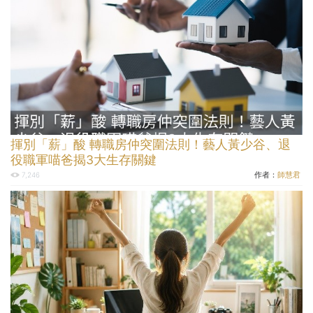
揮別「薪」酸 轉職房仲突圍法則！藝人黃少谷、退
役職軍喵爸揭3大生存關鍵
作者：
師慧君
7,246