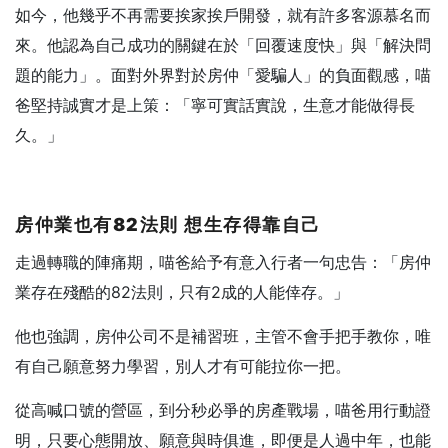
如今，他幾乎不再需要挨家挨戶開發，就有許多客源慕名而
來。他認為自己成功的關鍵在於「回覆速度快」與「解決問
題的能力」。面對外界對於房仲「愛騙人」的負面觀感，喵
爸堅持誠實才是上策：「寧可實話實說，生意才能做得長
久。」
房仲業也有82
法則
想生存得靠自己
走過轉職的陣痛期，喵爸給予有意入行者一句忠告：「房仲
業存在殘酷的82法則，只有2成的人能倖存。」
他也強調，房仲公司不是補習班，主管不會手把手教你，唯
有自己願意努力學習，別人才有可能拉你一把。
從高喊口號的營區，到分秒必爭的房產戰場，喵爸用行動證
明，只要心態開放、願意與時俱進，即便是人過中年，也能