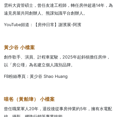
雲科大資管碩士，曾任友達工程師，轉任房仲超過14年，為
遠見房屋共同創辦人、熊課知識平台創辦人。
YouTube頻道：【房仲日常】謝濱展-阿濱
黃少谷
小檔案
創作歌手、演員、計程車駕駛，2025年起斜槓擔任房仲，
以「房公瑾」為名建立個人識別品牌。
FB粉絲專頁：黃少谷 Shao Huang
喵爸（黃舶瑋）
小檔案
曾任職業軍人20年，退役後從事房仲業約5年，擁有水電配
線、攝影、網路行銷等專業技能。