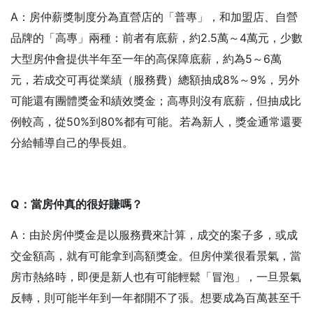
A：房仲薪獎制度分為直營店的「普專」，和加盟店、自營
品牌的「高專」兩種：前者有底薪，約2.5萬～4萬元，少數
大型房仲會提供半年至一年的高保障底薪，約為5～6萬
元，若成交可再從業績（服務費）總額抽成8%～9%，另外
可能還有團體獎金和績效獎金；高專則沒有底薪，但抽成比
例較高，從50%到80%都有可能。若為新人，獎金通常還要
分給輔導自己的學長姐。
Q
：當房仲真的很好賺嗎？
A：由於房仲獎金是以服務費來計算，成交的案子多，或成
交金額高，就有可能拿到高額獎金。但房仲業很看景氣，當
房市熱絡時，即便是新人也有可能輕鬆「冒泡」，一旦景氣
反轉，則可能半年到一年都開不了張。想要成為百萬甚至千