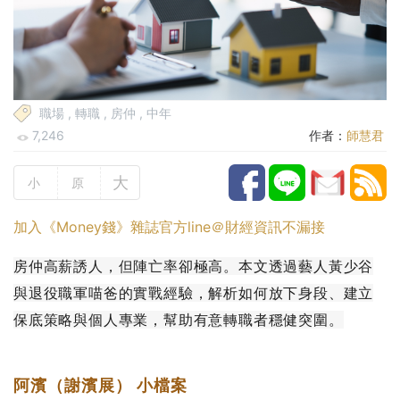
職場
,
轉職
,
房仲
,
中年
7,246
作者：
師慧君
大
小
原
加入《Money錢》雜誌官方line＠財經資訊不漏接
房仲高薪誘人，但陣亡率卻極高。本文透過藝人黃少谷
與退役職軍喵爸的實戰經驗，解析如何放下身段、建立
保底策略與個人專業，幫助有意轉職者穩健突圍。
阿濱（謝濱展）
小檔案