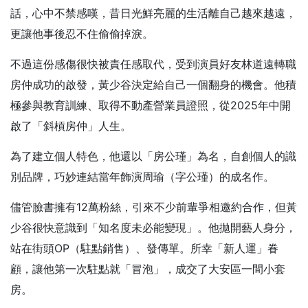
話，心中不禁感嘆，昔日光鮮亮麗的生活離自己越來越遠，
更讓他事後忍不住偷偷掉淚。
不過這份感傷很快被責任感取代，受到演員好友林道遠轉職
房仲成功的啟發，黃少谷決定給自己一個翻身的機會。他積
極參與教育訓練、取得不動產營業員證照，從2025年中開
啟了「斜槓房仲」人生。
為了建立個人特色，他還以「房公瑾」為名，自創個人的識
別品牌，巧妙連結當年飾演周瑜（字公瑾）的成名作。
儘管臉書擁有12萬粉絲，引來不少前輩爭相邀約合作，但黃
少谷很快意識到「知名度未必能變現」。他拋開藝人身分，
站在街頭OP（駐點銷售）、發傳單。所幸「新人運」眷
顧，讓他第一次駐點就「冒泡」，成交了大安區一間小套
房。