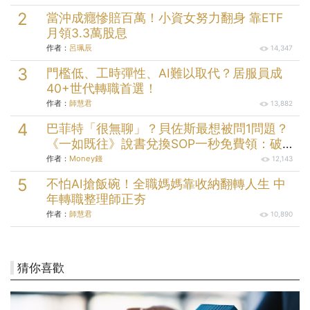
當沖成癮慘賠百萬！小資女努力翻身 靠ETF
月領3.3萬股息
作者：
呂珮辰
14,347
門檻低、工時彈性、AI難以取代？居服員成
40+世代轉職首選！
作者：
師慧君
13,882
巴菲特「很無聊」？貝佐斯最想被問1問題？
《一如既往》說書兌換SOP一秒免費領：破解
23條人性案例
作者：
Money錢
12,143
不怕AI搶飯碗！全職媽媽靠收納翻轉人生 中
年轉職整理師正夯
作者：
師慧君
10,890
猜你喜歡