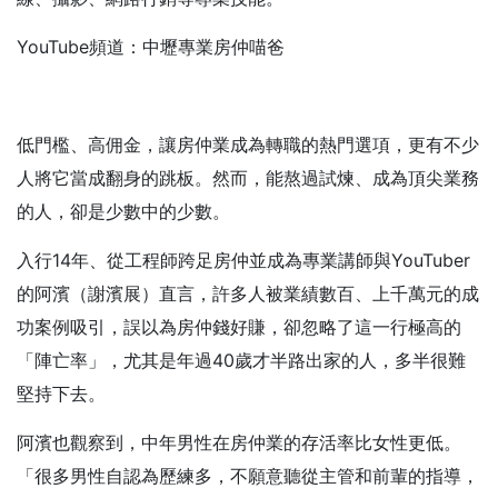
YouTube頻道：中壢專業房仲喵爸
低門檻、高佣金，讓房仲業成為轉職的熱門選項，更有不少
人將它當成翻身的跳板。然而，能熬過試煉、成為頂尖業務
的人，卻是少數中的少數。
入行14年、從工程師跨足房仲並成為專業講師與YouTuber
的阿濱（謝濱展）直言，許多人被業績數百、上千萬元的成
功案例吸引，誤以為房仲錢好賺，卻忽略了這一行極高的
「陣亡率」，尤其是年過40歲才半路出家的人，多半很難
堅持下去。
阿濱也觀察到，中年男性在房仲業的存活率比女性更低。
「很多男性自認為歷練多，不願意聽從主管和前輩的指導，