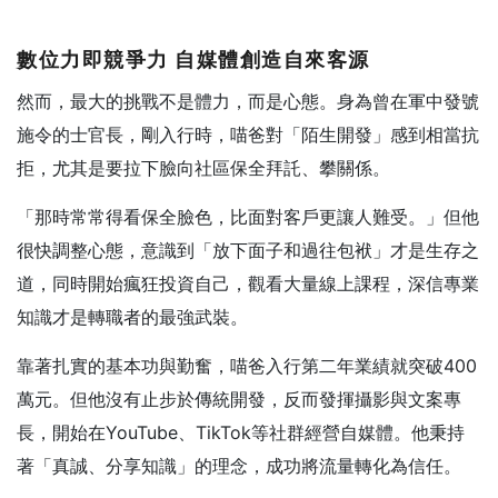
數位力即競爭力
自媒體創造自來客源
然而，最大的挑戰不是體力，而是心態。身為曾在軍中發號
施令的士官長，剛入行時，喵爸對「陌生開發」感到相當抗
拒，尤其是要拉下臉向社區保全拜託、攀關係。
「那時常常得看保全臉色，比面對客戶更讓人難受。」但他
很快調整心態，意識到「放下面子和過往包袱」才是生存之
道，同時開始瘋狂投資自己，觀看大量線上課程，深信專業
知識才是轉職者的最強武裝。
靠著扎實的基本功與勤奮，喵爸入行第二年業績就突破400
萬元。但他沒有止步於傳統開發，反而發揮攝影與文案專
長，開始在YouTube、TikTok等社群經營自媒體。他秉持
著「真誠、分享知識」的理念，成功將流量轉化為信任。