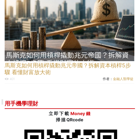
馬斯克如何用槓桿撬動兆元帝國？拆解資本槓桿5步
驟 看懂財富放大術
作者：
金融人類學徒
401
用手機學理財
立 即 下 載
Money 錢
掃 描 QRcode