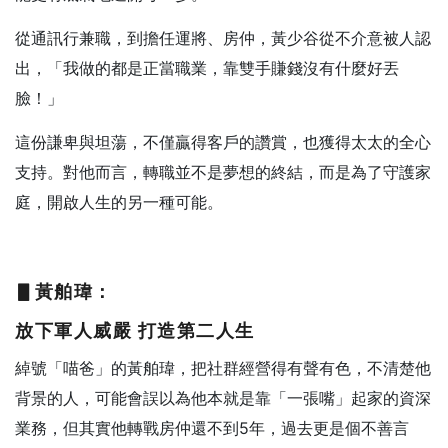
從通訊行兼職，到擔任運將、房仲，黃少谷從不介意被人認
出，「我做的都是正當職業，靠雙手賺錢沒有什麼好丟
臉！」
這份謙卑與坦蕩，不僅贏得客戶的讚賞，也獲得太太的全心
支持。對他而言，轉職並不是夢想的終結，而是為了守護家
庭，開啟人生的另一種可能。
▋黃舶瑋：
放下軍人威嚴
打造第二人生
綽號「喵爸」的黃舶瑋，把社群經營得有聲有色，不清楚他
背景的人，可能會誤以為他本就是靠「一張嘴」起家的資深
業務，但其實他轉戰房仲還不到5年，過去更是個不善言