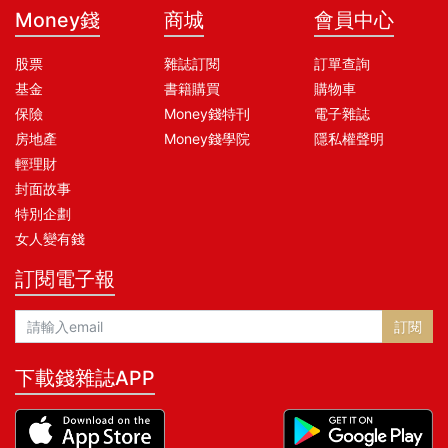
Money錢
商城
會員中心
股票
雜誌訂閱
訂單查詢
基金
書籍購買
購物車
保險
Money錢特刊
電子雜誌
房地產
Money錢學院
隱私權聲明
輕理財
封面故事
特別企劃
女人變有錢
訂閱電子報
訂閱
下載錢雜誌APP