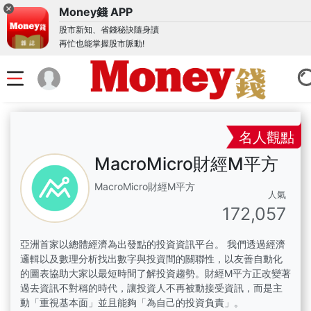
Money錢 APP
股市新知、省錢秘訣隨身讀
再忙也能掌握股市脈動!
名人觀點
MacroMicro財經M平方
MacroMicro財經M平方
人氣
172,057
亞洲首家以總體經濟為出發點的投資資訊平台。 我們透過經濟
邏輯以及數理分析找出數字與投資間的關聯性，以友善自動化
的圖表協助大家以最短時間了解投資趨勢。財經M平方正改變著
過去資訊不對稱的時代，讓投資人不再被動接受資訊，而是主
動「重視基本面」並且能夠「為自己的投資負責」。