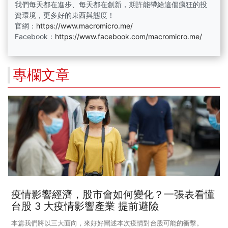
我們每天都在進步、每天都在創新，期許能帶給這個瘋狂的投
資環境，更多好的東西與態度！
官網：
https://www.macromicro.me/
Facebook：
https://www.facebook.com/macromicro.me/
專欄文章
疫情影響經濟，股市會如何變化？一張表看懂
台股 3 大疫情影響產業 提前避險
本篇我們將以三大面向，來好好闡述本次疫情對台股可能的衝擊。