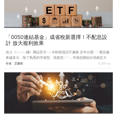
Specific Integrated Circuit，特殊應用積體電路）的設計服務。
「0050連結基金」成省稅新選擇！不配息設
計 放大複利效果
加入《Money錢》雜誌官方line＠財經資訊不漏接 近年台股ETF產品越
來越多元，除了熟悉的市值型、高股息ETF，市場也開始出現鎖定大型
權值股、但採不配息設計的商品。 如果要長期累積資產，領到股息後
作者：
艾蜜莉
9,356
再投入，從稅務角度看，股利可選擇併入綜合所得總額課稅，或採28%
單一稅率分開計稅；若選擇併入綜所稅，股利所得就可能推高綜合所得
淨額，要是單筆股息達到門檻，還會衍生二代健保補充保費，對高所得
又沒有現金流需求的人而言，反而降低資金效率。 想複製元大台灣
50（0050）的投資邏輯，又希望不配息，可以研究2019年成立的元大
台灣卓越50 ETF連結基金（0050連