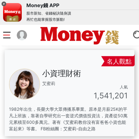
Money錢 APP
股市新知、省錢秘訣隨身讀
再忙也能掌握股市脈動!
名人觀點
小資理財術
艾蜜莉
人氣
1,541,201
1982年出生，長榮大學大眾傳播系畢業。原本是月薪25K的平
凡上班族，靠著自學研究出一套逆式價值投資法，資產從50萬
元累積至600多萬元。著有《艾蜜莉教你沒有富爸爸小資也能
富起來》等書。 FB粉絲團：艾蜜莉-自由之路