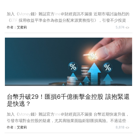
加入《Money錢》雜誌官方line＠財經資訊不漏接 近期市場討論熱烈的
《ETF 採用收益平準金作為收益分配來源實務指引》，引發不少投資人
憂慮，擔心高股息ETF的配息是否因此大幅縮水，甚至影響退休規劃，
作者：
艾蜜莉
5,674
但事實上，這項指引的目的是針對「收益平準金」的運用提出明確規
範，以保障投資人權益並提升資訊透明度。 「收益平準金」本質上是
ETF為避免因投資人申購或贖回造成單位間利益分配不均而設立的機
制，為了避免在市場熱度高漲時，投信利用收益平準金「墊高配息」製
造出亮眼的殖利率數字，因而指引規範要求投信若動用收益平準金，必
須符合一定條件與順序，例如必須在股息、債息、資本利得分配不足
時，才
台幣升破29！匯損6千億衝擊金控股 該抱緊還
是快逃？
加入《Money錢》雜誌官方line＠財經資訊不漏接 台幣近期快速升值，
引發市場對金控股的疑慮，尤其壽險業面臨鉅額匯損風險。不過這些損
失多為帳面波動，長期並非實質虧損，且已有新制度可緩解壓力，投資
作者：
艾蜜莉
8,818
人無須過度恐慌，應聚焦於企業體質與長期價值。 今（2025）年4月