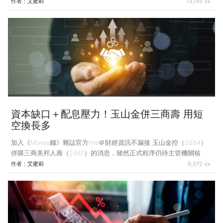
而，此刻我們應該對能源與散熱多點關注。 隨著運算需求不斷飆升，
作者：
艾蜜莉
13,145
AI伺服器耗電量和發熱量加倍成長。晶片性能持續推進的同時，真正卡
住技術瓶頸的，其實是最底層的電力供應與散熱系統。 台達電角色轉
變 成AI供應鏈關鍵 提到台達電（2308），它過去的形象可能是缺乏話
題的「電腦電源供應器」供應商，而今它轉型為能源管理與自動化巨
頭，在AI伺服器的供應鏈中角色日益關鍵。9月，它以驚人的2.3兆元市
值超越聯發科，晉升為台股第三大權值
資本缺口＋配息壓力！玉山金併三商壽 用短
空換長多
加入《Money錢》雜誌官方line＠財經資訊不漏接 玉山金控（2884）
併購三商美邦人壽（2867）的消息，雖然正式程序仍待主管機關核
准，但這起交易已成為金融市場的焦點，對玉山金而言，這次併購除了
作者：
艾蜜莉
6,572
是業務版圖的延伸，也是結構性轉型的機會。 玉山金近年積極擴展事
業版圖，從銀行、證券，到併購保德信投信補齊資產管理業務，如今進
一步跨足壽險業，若順利完成整合，玉山金將擁有銀行、保險、投信3
大核心體系，資產規模也有機會突破5兆元，這是向大型金控再更邁進
的關鍵一步，只是也意味必須承擔新的財務挑戰。 第一個挑戰，是資