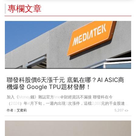
專欄文章
聯發科股價6天漲千元 底氣在哪？AI ASIC商
機爆發 Google TPU題材發酵！
加入《Money錢》雜誌官方line＠財經資訊不漏接 聯發科在今
（2026）年4月下旬，一週內出現3次漲停，這檔2,000元的千金股連拉
3根停板，許多投資人都在問：聯發科到底怎麼了？ 過去講到聯發
作者：
艾蜜莉
5,207
科，多數人想到的是手機晶片，從4G、5G到天璣系列，它在Android陣
營都有一席之地，但手機市場成熟後，它的想像空間始終侷限在消費電
子循環裡。 這波漲勢透露的訊號是，市場開始用新的角度看聯發科：
除了是手機晶片公司，它也正在切入AI資料中心ASIC（Application-