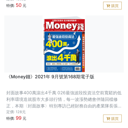
50
享他們學會獨立判斷、不再被
特價:
元
購買
《Money錢》2021年 9月號第168期電子版
封面故事400萬滾出4千萬 026最強波段投資法空前寬鬆的低
利率環境造就股市大多頭行情，每一波漲勢總會伴隨回檔修
正，本期〈封面故事〉特別專訪已經財務自由的產業隊長張
捷、小資富媽媽陳詩慧，與讀者分享兩人高勝率的波段投資
定價: 128元
99
心法。
特價:
元
購買