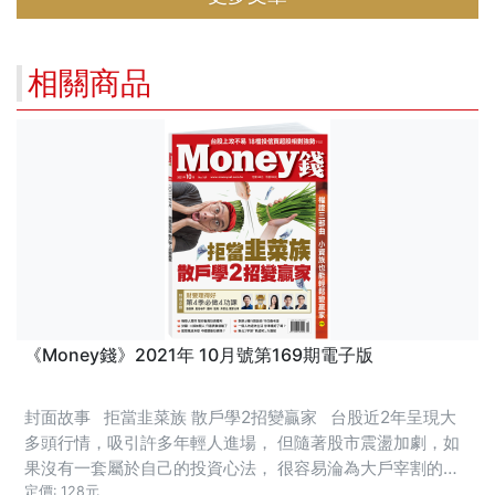
額存股開始 引用《艾蜜莉存股術2.0》一個很簡單的比喻： 水缸：你的
現金帳戶。 水龍頭：你的收入來源。 相信你我都希望水缸裡的水 (錢
相關商品
《Money錢》2021年 10月號第169期電子版
封面故事 拒當韭菜族 散戶學2招變贏家 台股近2年呈現大
多頭行情，吸引許多年輕人進場， 但隨著股市震盪加劇，如
果沒有一套屬於自己的投資心法， 很容易淪為大戶宰割的
「韭菜」。 本期〈封面故事〉專訪兩位投資達人， 跟讀者分
定價: 128元