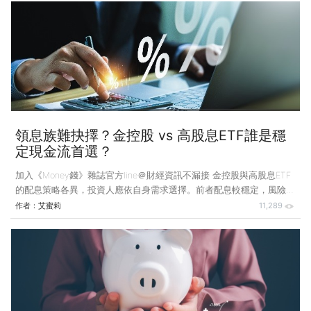
以來，台幣匯率一路升值，從33元升至29元，這一波急升，主要和美
國經濟政策的不確定性增加有關，投資人對美元資產信心下降，轉而投
資亞洲市場，導致大量資金流入台灣，推升台幣匯率，縱然升值並不是
什麼新鮮事，但這一波升幅的速度過快，導致企業來不及應對、調整策
略，可能進一步導致獲利被侵蝕甚至由盈轉虧。 &
領息族難抉擇？金控股 vs 高股息ETF誰是穩
定現金流首選？
加入《Money錢》雜誌官方line＠財經資訊不漏接 金控股與高股息ETF
的配息策略各異，投資人應依自身需求選擇。前者配息較穩定，風險集
中；後者殖利率高但結構複雜，能分散風險。選擇何者應取決於對現金
作者：
艾蜜莉
11,289
流與風險的期待與接受度。 金控股進入配息公告的高峰期，長期以來
金控股一直被視為穩定領息、適合長期持有的投資選項，不過，隨著近
年高股息ETF熱潮興起，越來越多投資人開始思考，追求現金流的策
略，到底要選擇金控股，還是高股息ETF？ 事實上，這兩類資產在理財
規劃中都占有重要地位，更是許多人的存股核心，但當我們把兩者放在
一起比較時，會發現一個顯著的差異，金控股的殖利