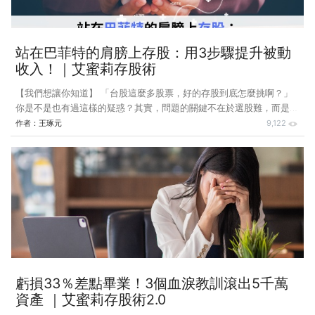
站在巴菲特的肩膀上存股：用3步驟提升被動
收入！｜艾蜜莉存股術
【我們想讓你知道】 「台股這麼多股票，好的存股到底怎麼挑啊？」
你是不是也有過這樣的疑惑？其實，問題的關鍵不在於選股難，而是我
們習慣把事情想得太複雜。艾蜜莉總說：「生活中每天接觸的那些公
作者：
王琢元
9,122
司，才是最好的投資靈感來源！」 回想一下：早上去 7-11 買早餐、用
中華電信的網路聯繫家人、到銀行存款辦事……這些你天天接觸的品
牌，就是穩健存股的第一步。今天就來和大家聊聊艾蜜莉存股術的核
心，教你從生活中找到優質存股標的，讓被動收入成為你的財富增長利
器！ (內文部分整理自《艾蜜莉存股術2.0》) 存股怎麼買？從巴菲特
的「能力圈」開始 能力
虧損33％差點畢業！3個血淚教訓滾出5千萬
資產 ｜艾蜜莉存股術2.0