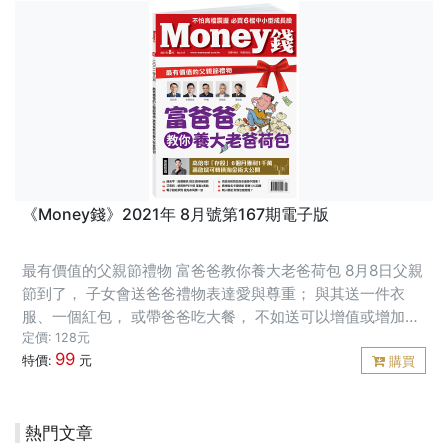
《Money錢》2021年 8月號第167期電子版
最有價值的父親節禮物 富爸爸教你養大老爸荷包 8月8日父親
節到了， 子女會送爸爸禮物表達愛與尊重； 與其送一件衣
服、一個紅包， 或帶爸爸吃大餐， 不如送可以增值或增加保
障的商品， 來點燃父親對財務自由的熱情， 養大爸爸的荷包
定價: 128元
99
或強化經濟保障。
特價:
元
購買
熱門文章