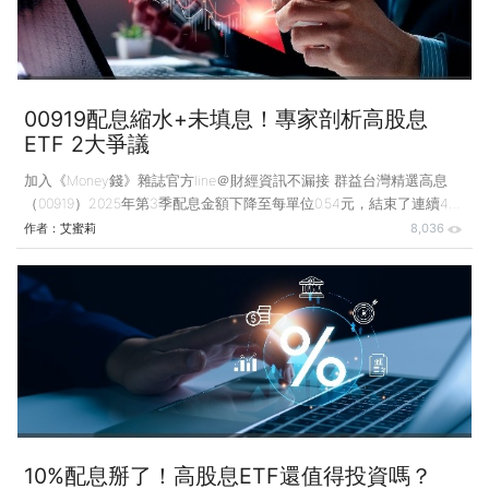
本壓力，三商壽的體質長期不佳，資本適足率（RBC）
00919配息縮水+未填息！專家剖析高股息
ETF 2大爭議
加入《Money錢》雜誌官方line＠財經資訊不漏接 群益台灣精選高息
（00919）2025年第3季配息金額下降至每單位0.54元，結束了連續4季
配發0.72元的輝煌紀錄，雖然配息縮水是預期內的事，但除了配息減
作者：
艾蜜莉
8,036
少，00919前幾次除息以來至今仍未填息，這是更多投資人擔心的地
方，甚至會擔憂，領的股息是否僅是帳面損失換來的假象？因此近期再
度出現「沒填息等於沒賺錢」、「配息只是把自己的錢從左手換到右
手」等質疑。 從配息機制的角度來看，這樣的說法雖然沒錯，但往往
忽略了一個前提：選擇這項商品，是為了什麼目的？如果投資高股息
ETF是要建立穩定的現金流，本身就是一場以5年、10年甚至
10%配息掰了！高股息ETF還值得投資嗎？