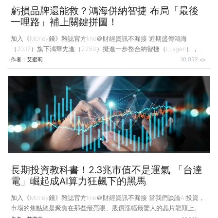
虧損品牌還能救？鴻海併納智捷 布局「最後
一哩路」補上關鍵拼圖！
加入《Money錢》雜誌官方line＠財經資訊不漏接 近期盛傳鴻海
（2317）旗下鴻華先進（2258）擬進一步整合納智捷（Luxgen），納
智捷是裕隆（2201）旗下的汽車品牌，長期虧損嚴重，光是去
作者：
艾蜜莉
10,052
（2025）年前3季累計虧損就達台幣2.49億元，雖然因為n7車款的推
出，全年達損益平衡，但回顧近5年財報仍多為負值。 整併爭議升溫
中 品牌價值受檢視 因此，許多投資人對於這場整併案，格外關切納智
捷是否仍具「品牌價值」，甚至質疑鴻海可能接下燙手山芋。事實上，
從產業戰略的高度審視，這應是鴻海完善電動車布局中，相當關鍵的一
塊拼圖，因為鴻海追求的重點是「商業模式的
長期投資教科書！2.3兆市值不是運氣 「台達
電」崛起成AI算力狂飆下的黑馬
加入《Money錢》雜誌官方line＠財經資訊不漏接 當我們談論AI投資，
市場的焦點總是聚焦在那些最亮眼、股價漲幅最驚人的晶片龍頭上。然