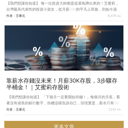
【我們想讓你知道】 每一位投資大師都是從菜鳥蹲出來的！艾蜜莉，
台灣最具代表性的投資小資女，從月薪25K的平凡上班族，到如今滾出
5000萬資產的存股專家。本篇我們將從她投資生涯早期曾經犯錯的真
作者：
王琢元
8,479
實故事中，學習如何避開專家曾走過的彎路，幫助我們往財務自由的路
上更進一步。 (內文部分整理自《艾蜜莉存股術2.0》) 人生第一筆存
股交易就大賺100% 2008年的金融海嘯，對許多人而言是一場災難，
但艾蜜莉卻從中找到了投資的契機。她以存股的原則買入矽品
（2325），這是一家財務穩健、基礎紮實的企業，最終成功在股價翻
倍後成功出場。
靠薪水存錢沒未來！月薪30K存股，3步驟存
半桶金！｜艾蜜莉存股術
​ 【我們想讓你知道】 「下個月一定要開始存錢！」每個月的月底，看
著沒有成長的銀行數字，你總這樣告訴自己，但現實是，薪水只有30
幾K，每個月扣掉房租、水電、手機費和三餐，所剩無幾... 你是否覺
作者：
王琢元
7,242
得：賺得辛苦，錢卻留不住，想投資又覺得沒錢、投資沒意義。然而，
沒錢你更要開始行動，只要願意，人人都能透過存股幫自己加薪、打造
更多文章
第2份收入！ (內文部分整理自《艾蜜莉存股術2.0》) 開源，從定期定