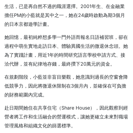
生活，已是再自然不過的職涯選擇。2001年生、在金融業
擔任PM的小藍就是其中之一，她在24歲時啟動為期3個月
的日本京都遊學計畫。
她回憶，最初純粹想多學一門外語而報名日語補習班，卻在
過程中萌生實地走訪日本、體驗異國生活的微退休念頭。她
為了實踐計畫，用近1年的時間研究語言學校申請方式、接
洽代辦，並有紀律地存錢，最終攢下20萬元的資金。
在規劃階段，小藍並非盲目樂觀，她意識到過長的空窗會降
低競爭力，因此將微退休限制在3個月內，並確保在可負擔
的財務範圍內完成。
赴日期間她住在共享住宅（Share House），因此觀察到經
營者將工作和生活融合的營運模式，讓她更確立未來對職場
管理風格和組織文化的篩選標準。