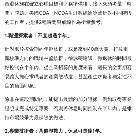
微退休族在確立心理目標和財務準備後，接下來須考量「時
間」問題。美國CDA、NCDA生涯教練徐詠蕎針對不同階段
的工作者，提供2種時間警戒線作為衡量參考。
1.
職涯探索者：不宜超過半年。
針對處於摸索期的年輕族群，或是來到40歲大關、打算重
新校準方向的職場中堅族群，徐詠蕎建議，微退休的時間最
好控制在半年內。從企業招募的角度來看，過長的空窗期容
易讓人擔心求職者的產業敏感度，甚至產生求職者穩定性不
足的負面印象。
除非在這段期間內，能提出具體的加分證據，例如取得專業
證照或完成特定專案，否則將休息時間控制在半年內，是維
持市場競爭力最保險的做法。
2.
專業技術者：具備即戰力，休息可長達1
年。