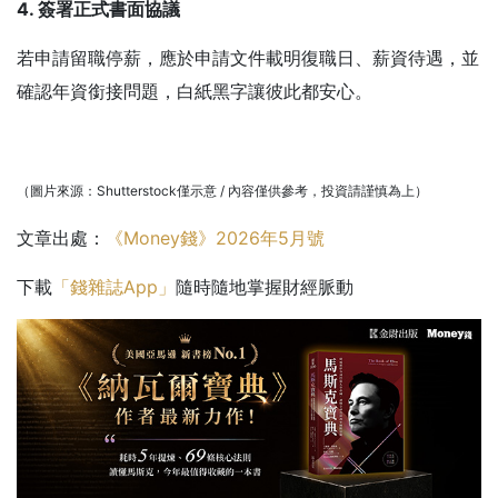
4. 簽署正式書面協議
若申請留職停薪，應於申請文件載明復職日、薪資待遇，並
確認年資銜接問題，白紙黑字讓彼此都安心。
（圖片來源：Shutterstock僅示意 / 內容僅供參考，投資請謹慎為上）
文章出處：
《Money錢》2026年5月號
下載
「錢雜誌App」
隨時隨地掌握財經脈動