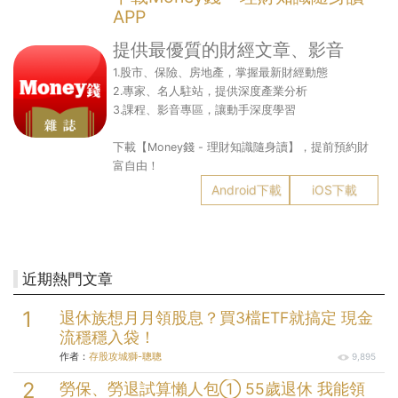
APP
提供最優質的財經文章、影音
1.股市、保險、房地產，掌握最新財經動態
2.專家、名人駐站，提供深度產業分析
3.課程、影音專區，讓動手深度學習
下載【Money錢 - 理財知識隨身讀】，提前預約財
富自由！
Android下載
iOS下載
近期熱門文章
退休族想月月領股息？買3檔ETF就搞定 現金
流穩穩入袋！
作者：
存股攻城獅-聰聰
9,895
勞保、勞退試算懶人包① 55歲退休 我能領