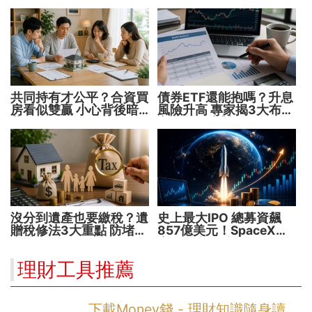
共同持有才公平？合資買
債券ETF還能抱嗎？升息
房看似雙贏 小心背後暗
風險升高 專家揭3大布局
藏代價！
方向靈活應對
沒分到遺產也要繳稅？遺
史上最大IPO 總募資飆
贈稅修法3大重點 防堵惡
857億美元！SpaceX升
意避稅！
空 股價能飛多久？
理財工具推薦
下載Money錢 - 理財知識隨身讀