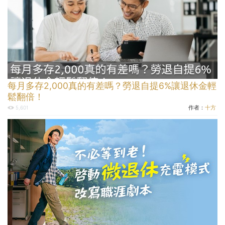
每月多存2,000真的有差嗎？勞退自提6%讓退休金輕
鬆翻倍！
作者：
十方
5,601