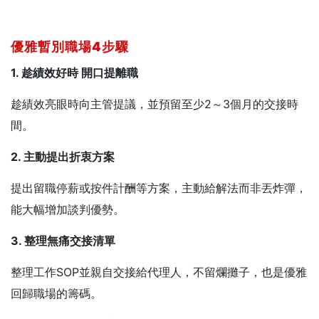
優雅暫別職場4
步驟
1. 趁績效好時
開口提離職
趁績效亮眼時向主管提議，並預留至少2～3個月的交接時
間。
2. 主動提出折衷方案
提出留職停薪或按件計酬等方案，主動給解法而非丟炸彈，
能大幅增加談判優勢。
3. 整理無痛交接清單
整理工作SOP並親自交接給代理人，不留爛攤子，也是優雅
回歸職場的籌碼。