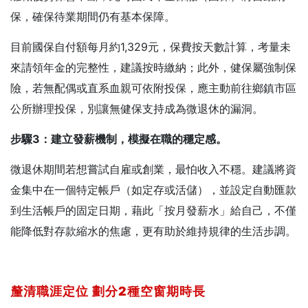
保，確保待業期間仍有基本保障。
目前國保自付額每月約1,329元，保費按天數計算，考量未
來請領年金的完整性，建議按時繳納；此外，健保屬強制保
險，若無配偶或直系血親可依附投保，應主動前往鄉鎮市區
公所辦理投保，別讓無健保支持成為微退休的漏洞。
步驟3
：建立發薪機制，模擬在職的穩定感。
微退休期間若想嘗試自雇或創業，最怕收入不穩。建議將資
金集中在一個特定帳戶（如定存或活儲），並設定自動匯款
到生活帳戶的固定日期，藉此「按月發薪水」給自己，不僅
能降低對存款縮水的焦慮，更有助於維持規律的生活步調。
釐清職涯定位
劃分2
種空窗期時長