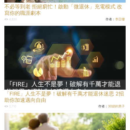
不必等到老 拒絕窮忙！啟動「微退休」充電模式 改
寫你的職涯劇本
作者：
李亞珊
4,820
「FIRE」人生不是夢！破解有千萬才能退休迷思 2招
助你加速邁向自由
作者：
30節約男子
3,710