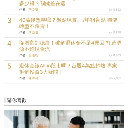
多少錢？關鍵差在這！
作者：
李亞珊
8,892
40歲後想轉職？盤點現實、避開4盲點 穩健
轉型不踩雷！
作者：
李亞珊
8,878
從增富到穩富！破解退休金不足4原因 打造源
源不絕現金流
作者：
呂珮辰
8,803
退休金該All in股市嗎？台股4萬點超熱 專家
拆解投資3大疑問！
作者：
陳瑋鴻
7,351
猜你喜歡