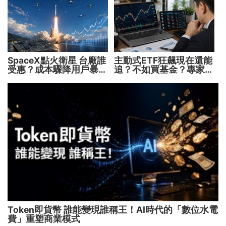
下一代
SpaceX點火衛星 台廠誰
主動式ETF狂飆現在還能
受惠？成本驟降用戶暴增
追？不如買基金？專家親
華通、穩懋享紅利！
解5大疑問！
Token即貨幣 誰能變現誰稱王！AI時代的「數位水電
費」重塑商業模式