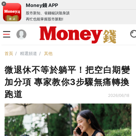
Money錢 APP
股市新知、省錢秘訣隨身讀
再忙也能掌握股市脈動!
首頁
精選頻道
其他
微退休不等於躺平！把空白期變
加分項 專家教你3步驟無痛轉換
跑道
2026/06/18