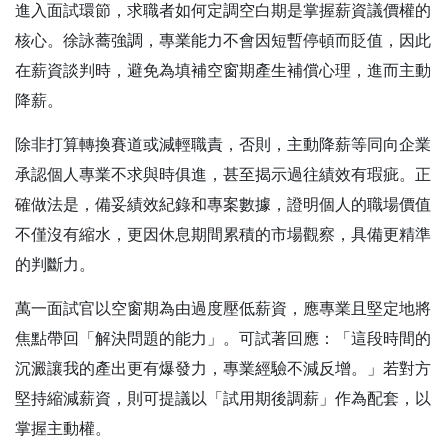
進入面試環節，求職者如何定調空白期是掌握薪資議價權的
核心。徐詠蕎強調，專業能力不會因短暫停頓而貶值，因此
在薪資談判時，避免為填補空窗期產生補償心理，進而主動
降薪。
除非打算轉換賽道或減輕職責，否則，主動降薪等同向企業
承認個人專業不求與時俱進，甚至揭示過往績效有瑕疵。正
確做法是，備妥績效紀錄和專案數據，證明個人的職場價值
不僅沒有縮水，更因休息期間累積的市場觀察，具備更精準
的判斷力。
萬一面試官以空窗期為由過度壓低薪資，應專業且堅定地將
焦點帶回「解決問題的能力」。可試著回應：「這段時間的
沉澱讓我的產出更有爆發力，專業經驗不減反增。」若對方
堅持縮減薪資，則可提議以「試用期後調薪」作為配套，以
掌握主動權。