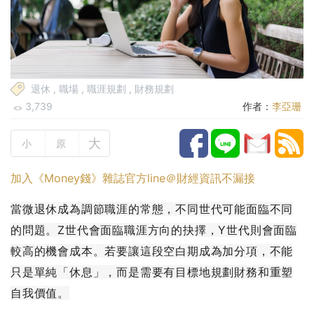
退休
,
職場
,
職涯規劃
,
財務規劃
3,739
作者：
李亞珊
大
小
原
加入《Money錢》雜誌官方line＠財經資訊不漏接
當微退休成為調節職涯的常態，不同世代可能面臨不同
的問題。Z世代會面臨職涯方向的抉擇，Y世代則會面臨
較高的機會成本。若要讓這段空白期成為加分項，不能
只是單純「休息」，而是需要有目標地規劃財務和重塑
自我價值。