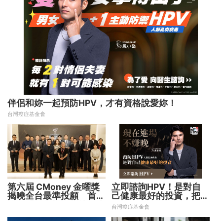
伴侶和妳一起預防HPV，才有資格說愛妳！
台灣癌症基金會
第六屆 CMoney 金曜獎
立即諮詢HPV！是對自
揭曉全台最準投顧 首度
己健康最好的投資，把握
公開「零售投資數據」應
現在不嫌晚！
台灣癌症基金會
用 助攻投顧、投信打造