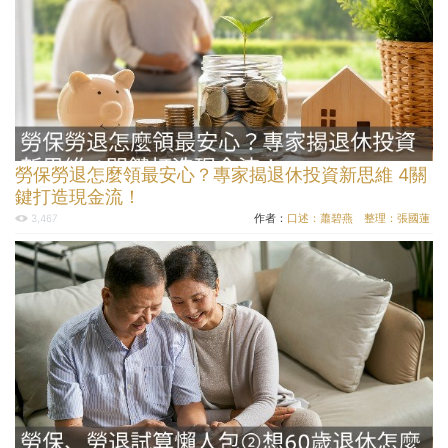
勞保勞退怎麼領最安心？專家揭退休投資新思維 4關
鍵打造現金流！
作者：
口述：蕭碧燕 整理：張國蓮
3,467