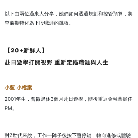
以下由兩位過來人分享，她們如何透過規劃和控管預算，將
空窗期轉化為下段職涯的跳板。
【20+
新鮮人】
赴日遊學打開視野
重新定錨職涯與人生
小藍
小檔案
2001年生，曾微退休3個月赴日遊學，隨後重返金融業擔任
PM。
對Z世代來說，工作一陣子後按下暫停鍵，轉向進修或體驗