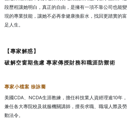
段歷程讓她明白，真正的自由，是擁有一項不靠公司也能變
現的專業技能，讓她不必再拿健康換薪水，找回更踏實的富
足人生。
【專家解惑】
破解空窗期焦慮
專家傳授財務和職涯防禦術
專家小檔案
徐詠蕎
美國CDA、NCDA生涯教練，擔任科技業人資經理逾10年，
兼任各大專院校及就服機關講師，擅長求職、職場人際及勞
動法令。