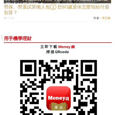
勞保、勞退試算懶人包② 想60歲退休怎麼領給付最
划算？
作者：
李亞珊
7,995
用手機學理財
立 即 下 載
Money 錢
掃 描 QRcode