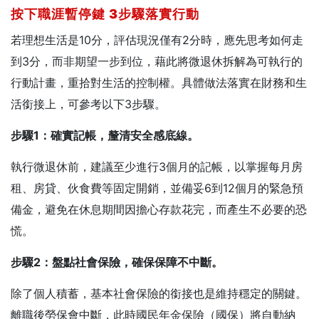
按下職涯暫停鍵 3
步驟落實行動
若理想生活是10分，評估現況僅有2分時，應先思考如何走
到3分，而非期望一步到位，藉此將微退休拆解為可執行的
行動計畫，重拾對生活的控制權。具體做法落實在財務和生
活銜接上，可參考以下3步驟。
步驟1
：確實記帳，釐清安全感底線。
執行微退休前，建議至少進行3個月的記帳，以掌握每月房
租、房貸、伙食費等固定開銷，並備妥6到12個月的緊急預
備金，避免在休息期間因擔心存款花完，而產生不必要的恐
慌。
步驟2
：盤點社會保險，確保保障不中斷。
除了個人積蓄，基本社會保險的銜接也是維持穩定的關鍵。
離職後勞保會中斷，此時國民年金保險（國保）將自動納