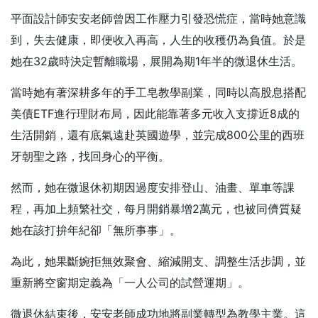
平面設計師安安老師曾因工作壓力引發恐慌症，當時她意識
到，失去健康，即便收入再高，人生的收穫仍為負值。於是
她在32歲時決定暫離職場，展開為期1年半的微退休生活。
當時她有著深耕多年的手工皂教學副業，同時以高股息搭配
美債ETF進行理財布局，因此能靠著多元收入支撐近8成的
生活開銷，還有底氣遠赴英國遊學，並完成800公里的西班
牙朝聖之路，找回身心的平衡。
然而，她在微退休初期因過度安排登山、油畫、單車等課
程，再加上頻繁社交，每月開銷暴增2萬元，也被同儕質疑
她在該打拚年紀卻「無所事事」。
為此，她果斷婉拒無效聚會、縮減開支、調整生活步調，並
重新將空窗期定義為「一人公司的試營運期」。
微退休結束後，安安老師成功地將副業轉型為教學主業。這