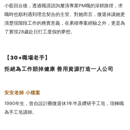
小藍回台後，透過職涯諮詢釐清專業PM職的深耕路徑，求
職時也順利遇到理念契合的主管。對她而言，微退休讓她更
清楚現階段工作的務實意義，在累積專案經驗之外，更是為
了實現28歲赴日打工度假的夢想。
【30+
職場老手】
拒絕為工作賠掉健康
善用資源打造一人公司
安安老師
小檔案
1990年生，曾自設計圈微退休1年半及鑽研手工皂，現轉職
為手工皂講師。