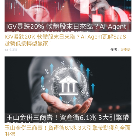
IGV暴跌20% 軟體股末日來臨？AI Agent瓦解SaaS
趁勢低接轉型贏家！
作者：
游季婕
6,318
玉山金併三商壽！資產衝6.1兆 3大引擎帶動獲利全面
升溫