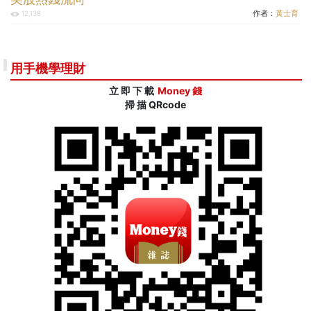
作者：
黃士育
12,138
用手機學理財
立 即 下 載
Money 錢
掃 描 QRcode