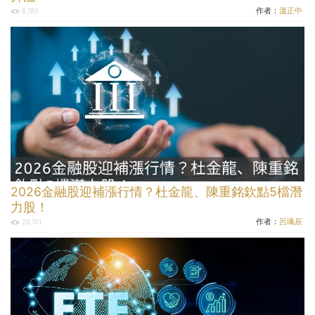
作者：
溫正中
6,189
2026金融股迎補漲行情？杜金龍、陳重銘欽點5檔潛
力股！
作者：
呂珮辰
26,101