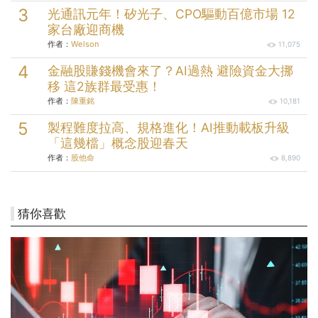
光通訊元年！矽光子、CPO驅動百億市場 12
家台廠迎商機
作者：
Welson
11,075
金融股賺錢機會來了？AI過熱 避險資金大挪
移 這2族群最受惠！
作者：
陳重銘
10,181
製程難度拉高、規格進化！AI推動載板升級
「這幾檔」概念股迎春天
作者：
股他命
8,890
猜你喜歡