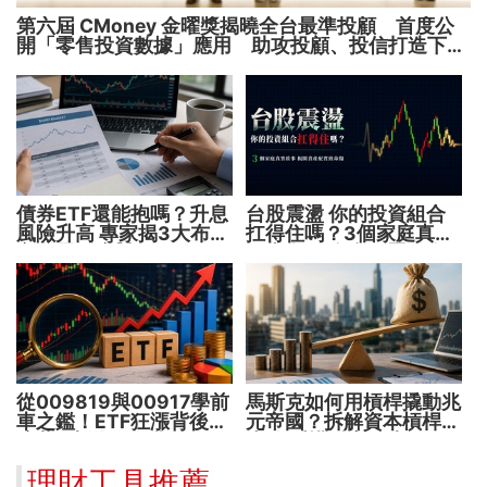
第六屆 CMoney 金曜獎揭曉全台最準投顧 首度公
開「零售投資數據」應用 助攻投顧、投信打造下一
代
債券ETF還能抱嗎？升息
台股震盪 你的投資組合
風險升高 專家揭3大布局
扛得住嗎？3個家庭真實
方向靈活應對
故事 揭開資產配置致命
傷
從009819與00917學前
馬斯克如何用槓桿撬動兆
車之鑑！ETF狂漲背後
元帝國？拆解資本槓桿5
暗藏2大溢價陷阱
步驟 看懂財富放大術
理財工具推薦