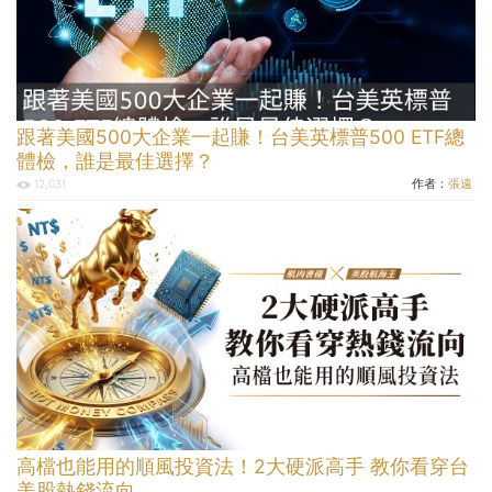
跟著美國500大企業一起賺！台美英標普500 ETF總
體檢，誰是最佳選擇？
作者：
張遠
12,031
高檔也能用的順風投資法！2大硬派高手 教你看穿台
美股熱錢流向