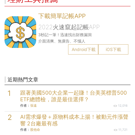
下載簡單記帳APP
2022火速竄起記帳APP
3秒記一筆！迅速找出財務漏洞
介面清爽、無廣告、不惱人
Android下載
iOS下載
近期熱門文章
跟著美國500大企業一起賺！台美英標普500
ETF總體檢，誰是最佳選擇？
作者：
張遠
12,016
AI需求爆發＋原物料成本上揚！被動元件漲聲
響 2台廠最有感
作者：
股他命
11,721