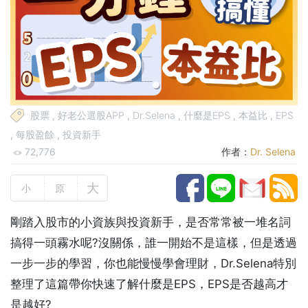
股票
,
好老公選股APP
,
Dr.Selena
,
什麼是EPS
,
本益比
,
EPS
,
每股盈餘
,
投資新手
72,776
作者：
Dr. Selena
大
小
原
剛踏入股市的小資族與投資新手，是否常常被一堆名詞
搞得一頭霧水呢?沒關係，誰一開始不是這樣，但是透過
一步一步的學習，你也能慢慢學會理財，Dr.Selena特別
整理了這篇帶你快速了解什麼是EPS，EPS是否越高才
是越好?