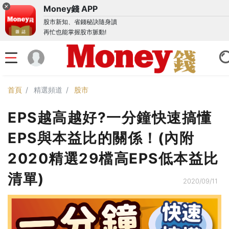
Money錢 APP
股市新知、省錢秘訣隨身讀
再忙也能掌握股市脈動!
首頁
精選頻道
股市
EPS越高越好?一分鐘快速搞懂
EPS與本益比的關係！(內附
2020精選29檔高EPS低本益比
清單)
2020/09/11