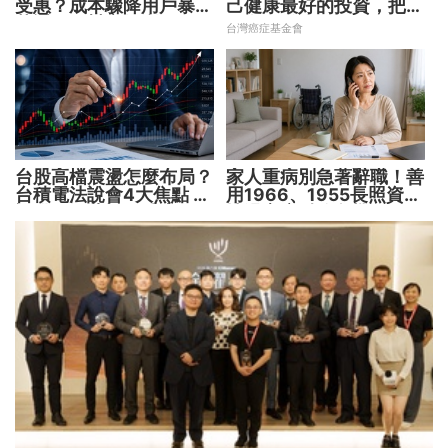
受惠？成本驟降用戶暴增
己健康最好的投資，把握
華通、穩懋享紅利！
現在不嫌晚！
台灣癌症基金會
台股高檔震盪怎麼布局？
家人重病別急著辭職！善
台積電法說會4大焦點 AI
用1966、1955長照資源
設備股、蘋概股受惠
撐過家庭財務危機