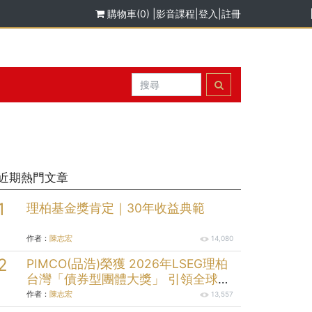
購物車(0)
|
影音課程
|
登入
|
註冊
近期熱門文章
理柏基金獎肯定｜30年收益典範
作者：
陳志宏
14,080
PIMCO(品浩)榮獲 2026年LSEG理柏
台灣「債券型團體大獎」 引領全球固
定收益投資逾半世紀的投資實力
作者：
陳志宏
13,557