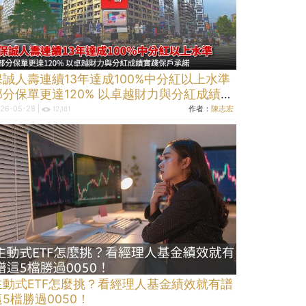
保誠人壽連續13年達成100%中分紅以上水準
部分保單更達120% 以卓越財力與分紅成績實
踐保戶承諾
26-05-28 |
作者：
陳志宏
12,161
主動式ETF怎麼挑？看經理人基金績效就有譜
這5檔勝過0050！