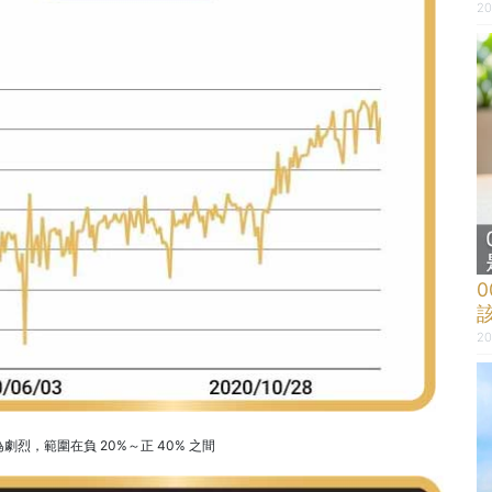
20
0
20
極為劇烈，範圍在負 20%～正 40% 之間