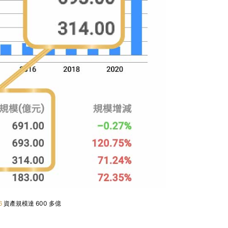
6
資產規模達 600 多億