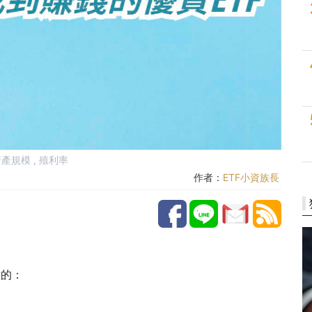
資產規模
,
殖利率
作者：
ETF小資族長
意的：