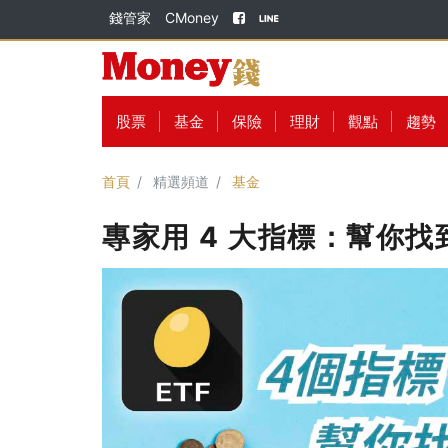
錢管家
CMoney
股票
基金
保險
理財
觀點
趨勢
首頁
精選頻道
基金
專家用 4 大指標：幫你找