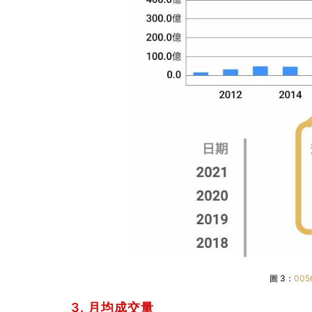
圖 3：
005
3. 月均成交量