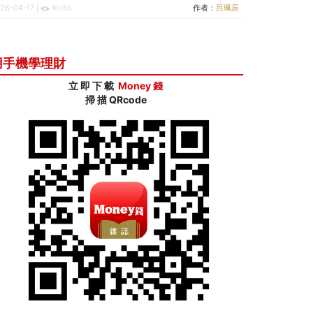
26-04-17 |
作者：
呂珮辰
10,166
用手機學理財
立 即 下 載
Money 錢
掃 描 QRcode