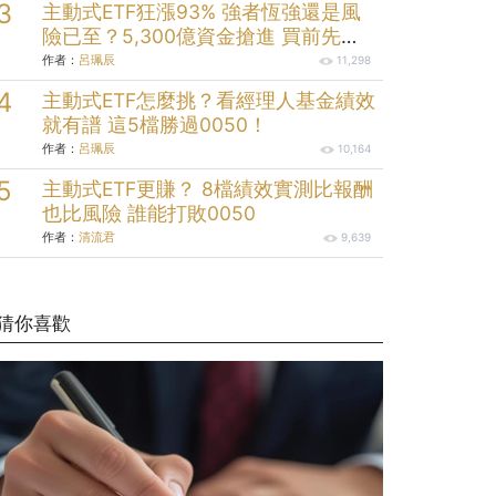
主動式ETF狂漲93% 強者恆強還是風
險已至？5,300億資金搶進 買前先看
清這些
作者：
呂珮辰
11,298
主動式ETF怎麼挑？看經理人基金績效
就有譜 這5檔勝過0050！
作者：
呂珮辰
10,164
主動式ETF更賺？ 8檔績效實測比報酬
也比風險 誰能打敗0050
作者：
清流君
9,639
猜你喜歡