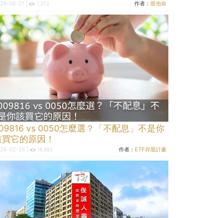
26-06-21 |
作者：
股他命
7,272
09816 vs 0050怎麼選？「不配息」不是你
該買它的原因！
26-02-26 |
作者：
ETF存股計畫
18,883