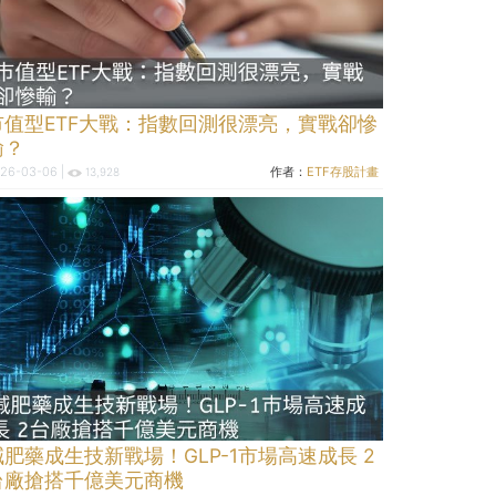
市值型ETF大戰：指數回測很漂亮，實戰卻慘
輸？
26-03-06 |
作者：
ETF存股計畫
13,928
減肥藥成生技新戰場！GLP-1市場高速成長 2
台廠搶搭千億美元商機