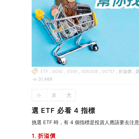
ETF
,
0050
,
0056
,
006208
,
00757
,
折溢價
,
31,489
大
小
原
選 ETF 必看 4 指標
挑選 ETF 時，有 4 個指標是投資人應該要去注
1. 折溢價