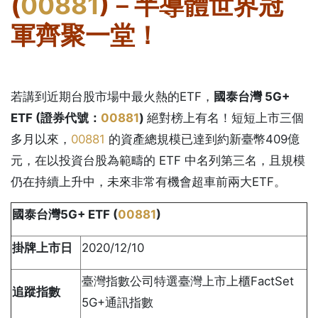
(
00881
)－半導體世界冠
軍齊聚一堂！
若講到近期台股市場中最火熱的ETF，
國泰台灣 5G+
ETF (證券代號：
00881
)
絕對榜上有名！短短上市三個
多月以來，
00881
的資產總規模已達到約新臺幣409億
元，在以投資台股為範疇的 ETF 中名列第三名，且規模
仍在持續上升中，未來非常有機會超車前兩大ETF。
國泰台灣
5G+ ETF (
00881
)
掛牌上市日
2020/12/10
臺灣指數公司特選臺灣上市上櫃FactSet
追蹤指數
5G+通訊指數