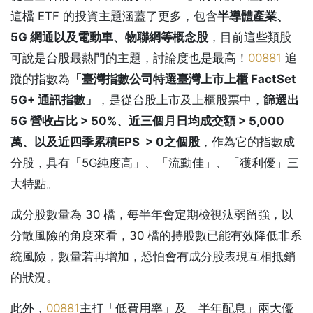
這檔 ETF 的投資主題涵蓋了更多，包含
半導體產業、
5G 網通以及電動車、物聯網等概念股
，目前這些類股
可說是台股最熱門的主題，討論度也是最高！
00881
追
蹤的指數為
「臺灣指數公司特選臺灣上市上櫃 FactSet
5G+ 通訊指數」
，是從台股上市及上櫃股票中，
篩選出
5G 營收占比 > 50%、近三個月日均成交額 > 5,000
萬、以及近四季累積EPS > 0之個股
，作為它的指數成
分股，具有「5G純度高」、「流動佳」、「獲利優」三
大特點。
成分股數量為 30 檔，每半年會定期檢視汰弱留強，以
分散風險的角度來看，30 檔的持股數已能有效降低非系
統風險，數量若再增加，恐怕會有成分股表現互相抵銷
的狀況。
此外，
00881
主打「低費用率」及「半年配息」兩大優