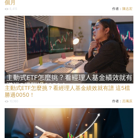
個月
作者：
陳志宏
6,415
主動式ETF怎麼挑？看經理人基金績效就有譜 這5檔
勝過0050！
作者：
呂珮辰
10,160