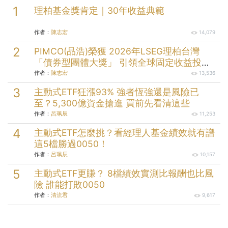
理柏基金獎肯定｜30年收益典範
作者：
陳志宏
14,079
PIMCO(品浩)榮獲 2026年LSEG理柏台灣
「債券型團體大獎」 引領全球固定收益投資
逾半世紀的投資實力
作者：
陳志宏
13,536
主動式ETF狂漲93% 強者恆強還是風險已
至？5,300億資金搶進 買前先看清這些
作者：
呂珮辰
11,253
主動式ETF怎麼挑？看經理人基金績效就有譜
這5檔勝過0050！
作者：
呂珮辰
10,157
主動式ETF更賺？ 8檔績效實測比報酬也比風
險 誰能打敗0050
作者：
清流君
9,617