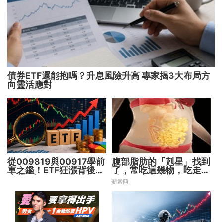
債券ETF還能抱嗎？升息風險升高 專家揭3大布局方
向靈活應對
從009819與00917學前
腹部脂肪的「剋星」找到
車之鑑！ETF狂漲背後
了，常吃這幾物，吃走大
暗藏2大溢價陷阱
肚囊，瘦出小蠻腰
新素簡