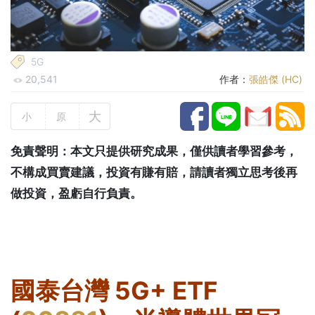
5G
20,541
作者：
張皓傑 (HC)
大
小
原
免責聲明：本文只提供研究成果，僅供讀者學習參考，
不構成買賣建議，投資有賺有賠，請讀者獨立思考後再
做投資，盈虧自行負責。
國泰台灣 5G+ ETF