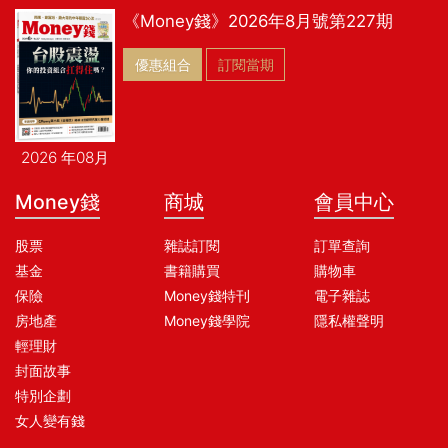
《Money錢》2026年8月號第227期
優惠組合
訂閱當期
2026 年08月
Money錢
商城
會員中心
股票
雜誌訂閱
訂單查詢
基金
書籍購買
購物車
保險
Money錢特刊
電子雜誌
房地產
Money錢學院
隱私權聲明
輕理財
封面故事
特別企劃
女人變有錢