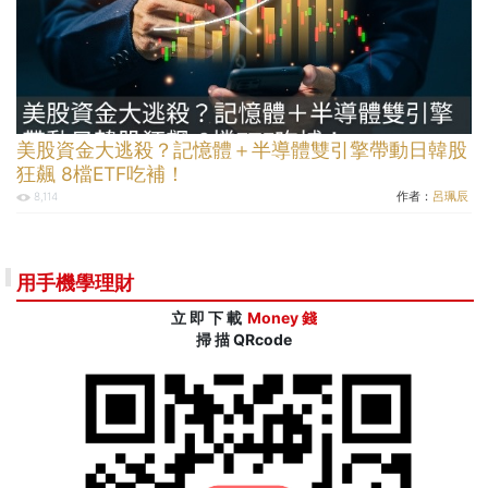
美股資金大逃殺？記憶體＋半導體雙引擎帶動日韓股
狂飆 8檔ETF吃補！
作者：
呂珮辰
8,114
用手機學理財
立 即 下 載
Money 錢
掃 描 QRcode