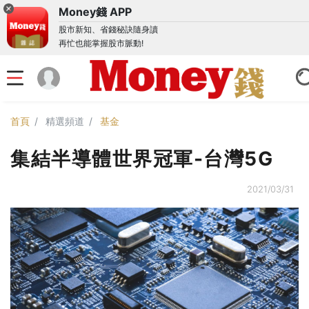
Money錢 APP
股市新知、省錢秘訣隨身讀
再忙也能掌握股市脈動!
首頁
精選頻道
基金
集結半導體世界冠軍-台灣5G
2021/03/31