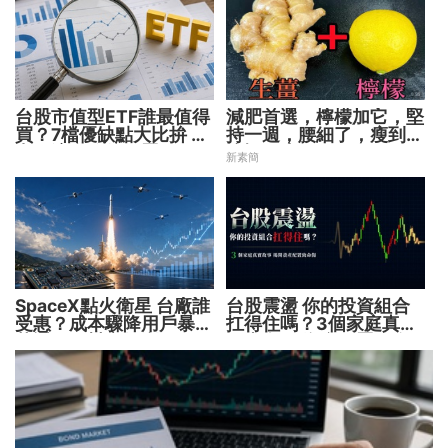
台股市值型ETF誰最值得
減肥首選，檸檬加它，堅
買？7檔優缺點大比拚 找
持一週，腰細了，瘦到你
出最適合你的配置
懷疑人生
新素簡
SpaceX點火衛星 台廠誰
台股震盪 你的投資組合
受惠？成本驟降用戶暴增
扛得住嗎？3個家庭真實
華通、穩懋享紅利！
故事 揭開資產配置致命
傷