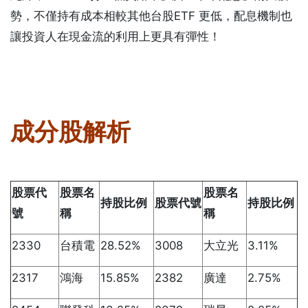
勢，不僅持有成本相較其他台股ETF 更低，配息機制也
讓投資人在現金流的利用上更具有彈性！
成分股解析
股票代
股票名
股票名
持股比例
股票代號
持股比例
號
稱
稱
2330
台積電
28.52%
3008
大立光
3.11%
2317
鴻海
15.85%
2382
廣達
2.75%