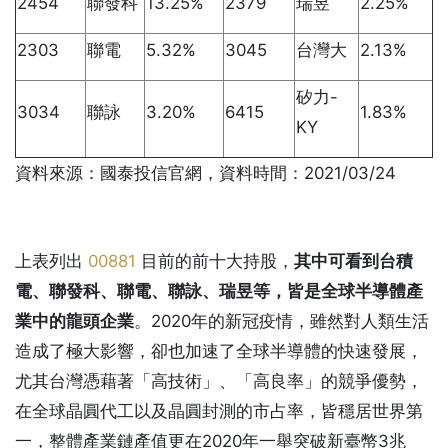
2454
聯發科
13.25%
2379
瑞昱
2.25%
2303
聯電
5.32%
3045
台灣大
2.13%
矽力-
3034
聯詠
3.20%
6415
1.83%
KY
資料來源：國泰投信官網，資料時間：2021/03/24
上表列出
00881
目前的前十大持股，
其中可看到台積
電、聯發科、聯電、聯詠、瑞昱等，皆是全球半導體產
業中的龍頭企業
。2020年的新冠疫情，雖然對人類生活
造成了極大影響，卻也加速了全球半導體的快速發展，
尤其台灣憑藉著「高技術」、「高良率」的競爭優勢，
在全球晶圓代工以及晶圓封測的市占率，皆穩居世界第
一，整體產業鏈產值更在2020年一舉突破新臺幣3兆