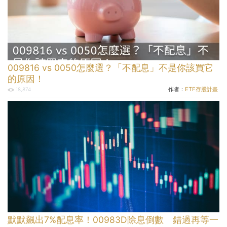
009816 vs 0050怎麼選？「不配息」不是你該買它
的原因！
作者：
ETF存股計畫
18,874
默默飆出7%配息率！00983D除息倒數 錯過再等一