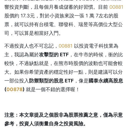
響投資判斷，且每個月養成儲蓄的好習慣。目前
00881
股價約 17.3元，對於小資族來說一張 1 萬 7左右的股
票，就可以持有台積電、聯發科、瑞昱等高價位大型公
司，可以算是相當好入門。
不過投資人也不可忘記，
00881
以投資電子科技業為
主，我認為屬於
攻擊型的 ETF
，在牛市的時候，衝的比
較快，不過缺點就是，在熊市時股價的波動也可能會較
大。如果你希望資產的穩定性好一點，則是建議可以分
一部位投入
防禦類型的股息 ETF
，像是
國泰永續高股息
(
00878
)
就是一個不錯的選擇喔！
注意：本文章提及之個股非為股票推薦之意，僅為示意
參考，投資人須衡量自身之投資風險。