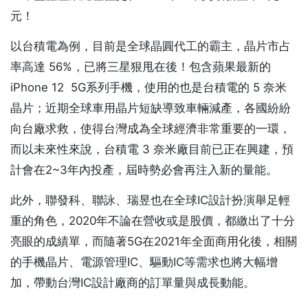
元！
以台積電為例，目前是全球晶圓代工的霸主，晶片市占
率高達 56%，已將三星狠甩在後！包含蘋果最新的
iPhone 12 5G系列手機，使用的也是台積電的 5 奈米
晶片；近期全球車用晶片短缺導致車輛減產，各國紛紛
向台廠求救，使得台灣成為全球經濟非常重要的一環，
而以未來性來說，台積電 3 奈米廠目前已正在興建，預
計會在2~3年內投產，屆時勢必會再注入新的量能。
此外，聯發科、聯詠、瑞昱也在全球IC設計扮演舉足輕
重的角色，2020年不論在營收或是股價，都繳出了十分
亮眼的成績單，而隨著5G在2021年全面商用化後，相關
的手機晶片、電源管理IC、驅動IC等需求也將大幅增
加，帶動台灣IC設計廠商的訂單量與成長動能。