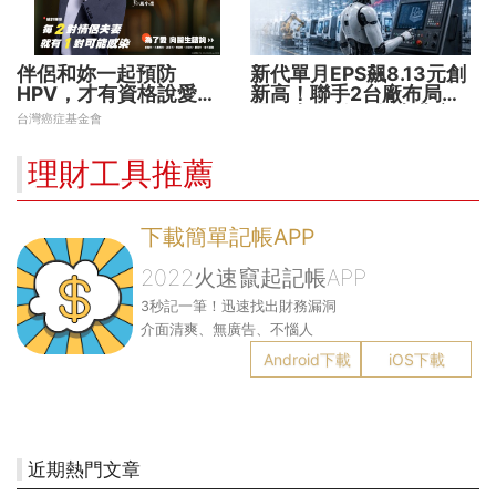
伴侶和妳一起預防
新代單月EPS飆8.13元創
HPV，才有資格說愛
新高！聯手2台廠布局機
妳！
器人大腦 搶攻數十兆商
台灣癌症基金會
機
理財工具推薦
下載簡單記帳APP
2022火速竄起記帳APP
3秒記一筆！迅速找出財務漏洞
介面清爽、無廣告、不惱人
Android下載
iOS下載
近期熱門文章