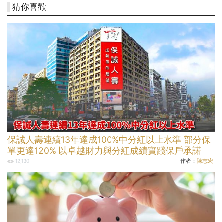
猜你喜歡
保誠人壽連續13年達成100%中分紅以上水準 部分保
單更達120% 以卓越財力與分紅成績實踐保戶承諾
作者：
陳志宏
12,130