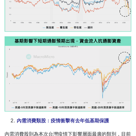
內需消費類股：疫情衝擊有去年低基期保護
內需消費股則為本次台灣疫情下影響層面最廣的類別，目前