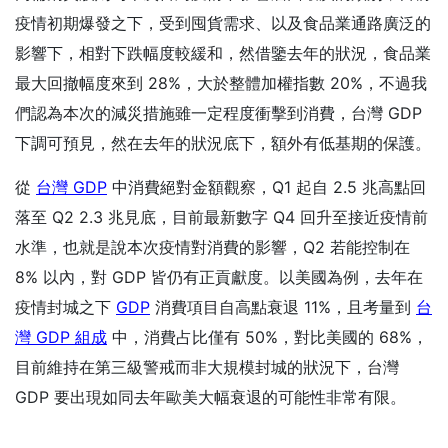
疫情初期爆發之下，受到囤貨需求、以及食品業通路廣泛的
影響下，相對下跌幅度較緩和，然借鑒去年的狀況，食品業
最大回撤幅度來到 28%，大於整體加權指數 20%，不過我
們認為本次的減災措施雖一定程度衝擊到消費，台灣 GDP
下調可預見，然在去年的狀況底下，額外有低基期的保護。
從
台灣 GDP
中消費絕對金額觀察，Q1 起自 2.5 兆高點回
落至 Q2 2.3 兆見底，目前最新數字 Q4 回升至接近疫情前
水準，也就是說本次疫情對消費的影響，Q2 若能控制在
8% 以內，對 GDP 皆仍有正貢獻度。以美國為例，去年在
疫情封城之下
GDP
消費項目自高點衰退 11%，且考量到
台
灣 GDP 組成
中，消費占比僅有 50%，對比美國的 68%，
目前維持在第三級警戒而非大規模封城的狀況下，台灣
GDP 要出現如同去年歐美大幅衰退的可能性非常有限。