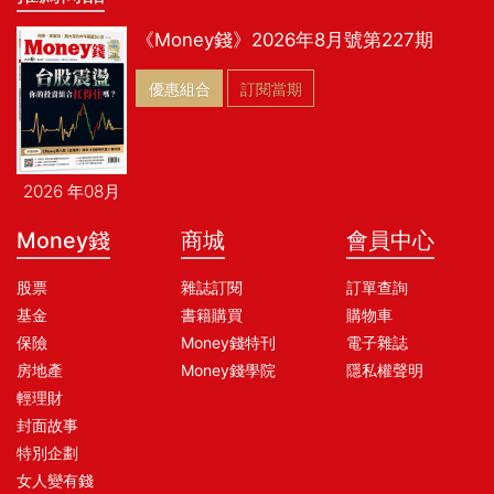
《Money錢》2026年8月號第227期
優惠組合
訂閱當期
2026 年08月
Money錢
商城
會員中心
股票
雜誌訂閱
訂單查詢
基金
書籍購買
購物車
保險
Money錢特刊
電子雜誌
房地產
Money錢學院
隱私權聲明
輕理財
封面故事
特別企劃
女人變有錢