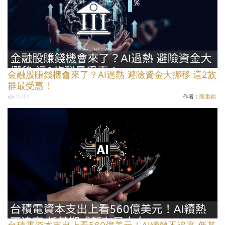
金融股賺錢機會來了？AI過熱 避險資金大挪移 這2族
群最受惠！
作者：
陳重銘
10,152