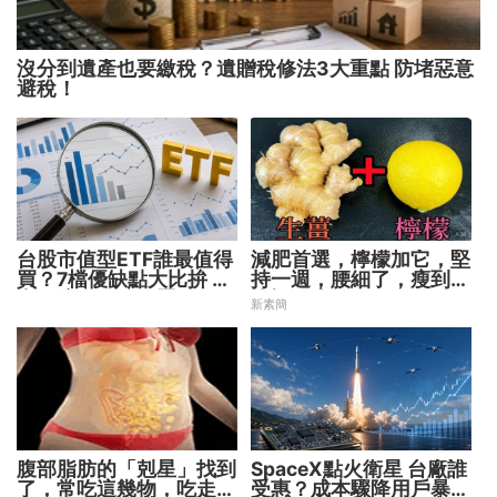
沒分到遺產也要繳稅？遺贈稅修法3大重點 防堵惡意
避稅！
台股市值型ETF誰最值得
減肥首選，檸檬加它，堅
買？7檔優缺點大比拚 找
持一週，腰細了，瘦到你
出最適合你的配置
懷疑人生
新素簡
腹部脂肪的「剋星」找到
SpaceX點火衛星 台廠誰
了，常吃這幾物，吃走大
受惠？成本驟降用戶暴增