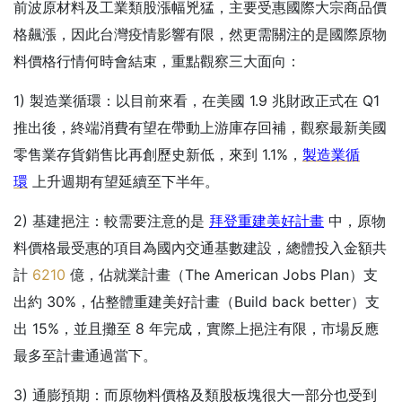
前波原材料及工業類股漲幅兇猛，主要受惠國際大宗商品價
格飆漲，因此台灣疫情影響有限，然更需關注的是國際原物
料價格行情何時會結束，重點觀察三大面向：
1) 製造業循環：以目前來看，在美國 1.9 兆財政正式在 Q1
推出後，終端消費有望在帶動上游庫存回補，觀察最新美國
零售業存貨銷售比再創歷史新低，來到 1.1%，
製造業循
環
上升週期有望延續至下半年。
2) 基建挹注：較需要注意的是
拜登重建美好計畫
中，原物
料價格最受惠的項目為國內交通基數建設，總體投入金額共
計
6210
億，佔就業計畫（The American Jobs Plan）支
出約 30%，佔整體重建美好計畫（Build back better）支
出 15%，並且攤至 8 年完成，實際上挹注有限，市場反應
最多至計畫通過當下。
3) 通膨預期：而原物料價格及類股板塊很大一部分也受到