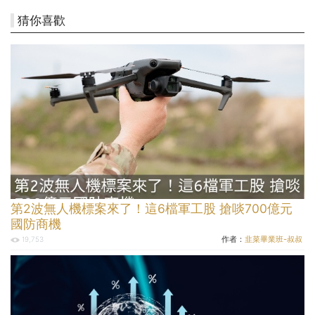
猜你喜歡
第2波無人機標案來了！這6檔軍工股 搶啖700億元
國防商機
作者：
韭菜畢業班-叔叔
19,753