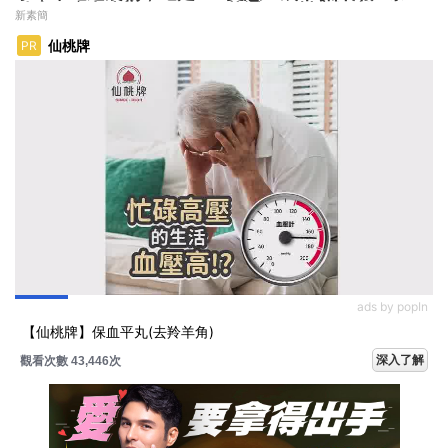
肚囊，瘦出小蠻腰
華通、穩懋享紅利！
新素簡
仙桃牌
PR
ads by popIn
【仙桃牌】保血平丸(去羚羊角)
深入了解
觀看次數 43,446次