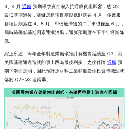
3、4 月
通膨
預期導致資金灌入抗通膨資產影響，然 Q2
最低基期過後，關鍵房租項目基期低點落在 4 月、多數服
務項目則落在 4、5 月，即便最滯後的二手車也僅至 6 月，
屆時隨著低基期因素逐漸消退，通膨預期應在下半年逐漸降
低。
綜上所述，今年全年製造業循環預計有機會延續至 Q3，而
美國基建通過造就的噴出段為最後利多，之後伴隨
通膨
預
期下滑而走弱，因此預計原材料工業類股最佳投資時機點就
落於 Q2~Q3 這兩季。