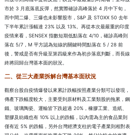
市於 3 月底落底反彈，然實際確診高峰落於 4 月中下旬，
而中間二爆、三爆也未影響股市，S&P 及 STOXX 50 去年
下半年累計漲幅達 23% 以及 13%。再從本次最嚴重的印度
疫情來看，SENSEX 指數短期低點落在 4/10，確診高峰則
落在 5/7，M 平方認為短線的關鍵時間點落在 5 / 28 前
後，警戒是否有升級至第四級來作為初步落底判斷，而長線
終將回歸台灣基本面的狀況。
二、從三大產業拆解台灣基本面狀況
觀察台股自疫情爆發以來累計跌幅按照產業分類可以發現，
傳產下跌幅度較大，主要受到原材料及工業類股的拖累，鋼
鐵、玻璃陶瓷、運輸皆下跌超過 20%，橡膠工業、造紙、
塑膠及紡織也有 10% 以上的跌幅，以內需為主的食品業則
僅有近 5% 的跌幅，另外台灣經濟支柱的電子產業則相對表