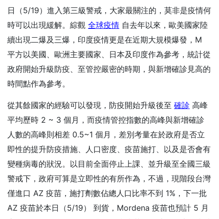
日（5/19）進入第三級警戒，大家最關注的，莫非是疫情何
時可以出現緩解。綜觀
全球疫情
自去年以來，歐美國家陸
續出現二爆及三爆，印度疫情更是在近期大規模爆發，M
平方以美國、歐洲主要國家、日本及印度作為參考，統計從
政府開始升級防疫、至管控嚴密的時期，與新增確診見高的
時間點作為參考。
從其餘國家的經驗可以發現，防疫開始升級後至
確診
高峰
平均歷時 2 ~ 3 個月，而疫情管控指數的高峰與新增確診
人數的高峰則相差 0.5~1 個月，差別考量在於政府是否立
即性的提升防疫措施、人口密度、疫苗施打、以及是否會有
變種病毒的狀況。以目前全面停止上課、並升級至全國三級
警戒下，政府可算是立即性的有所作為，不過，現階段台灣
僅進口 AZ 疫苗，施打劑數佔總人口比率不到 1%，下一批
AZ 疫苗於本日（5/19） 到貨，Mordena 疫苗也預計 5 月