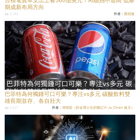
台積電資本支出上看560億美元！AI續熱不追高 低基
期成新布局方向
作者：
龔招健
9,285
巴菲特為何獨鍾可口可樂？專注vs多元 碳酸飲料雙
雄長期並存、各自壯大
作者：
簡憶茹（財金博士生的雜記Yi-Ju Chien 板主）
9,407