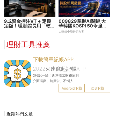
9成資金押注VT + 定期
009829掌握AI關鍵 大
定額！理財館長用「乾淨
華韓國KOSPI 50今強勢
增肌法」打造長線獲利術
開募
大華銀全能行銷方案
理財工具推薦
下載簡單記帳APP
2022火速竄起記帳APP
3秒記一筆！迅速找出財務漏洞
介面清爽、無廣告、不惱人
Android下載
iOS下載
近期熱門文章