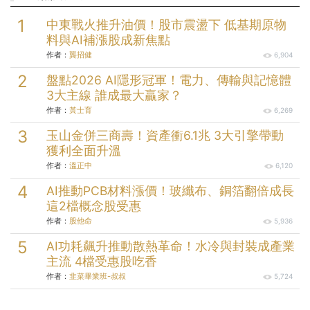
中東戰火推升油價！股市震盪下 低基期原物
料與AI補漲股成新焦點
作者：
龔招健
6,904
盤點2026 AI隱形冠軍！電力、傳輸與記憶體
3大主線 誰成最大贏家？
作者：
黃士育
6,269
玉山金併三商壽！資產衝6.1兆 3大引擎帶動
獲利全面升溫
作者：
溫正中
6,120
AI推動PCB材料漲價！玻纖布、銅箔翻倍成長
這2檔概念股受惠
作者：
股他命
5,936
AI功耗飆升推動散熱革命！水冷與封裝成產業
主流 4檔受惠股吃香
作者：
韭菜畢業班-叔叔
5,724