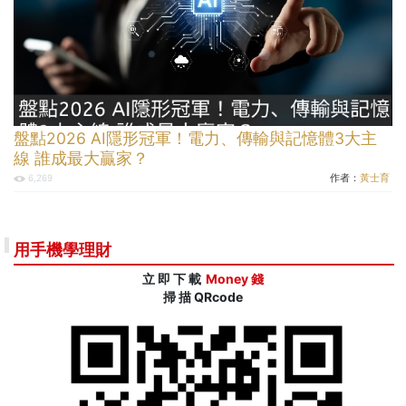
盤點2026 AI隱形冠軍！電力、傳輸與記憶體3大主
線 誰成最大贏家？
作者：
黃士育
6,269
用手機學理財
立 即 下 載
Money 錢
掃 描 QRcode