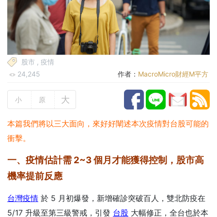
股市
,
疫情
24,245
作者：
MacroMicro財經M平方
大
小
原
本篇我們將以三大面向，來好好闡述本次疫情對台股可能的
衝擊。
一、疫情估計需 2~3 個月才能獲得控制，股市高
機率提前反應
台灣疫情
於 5 月初爆發，新增確診突破百人，雙北防疫在
5/17 升級至第三級警戒，引發
台股
大幅修正，全台也於本