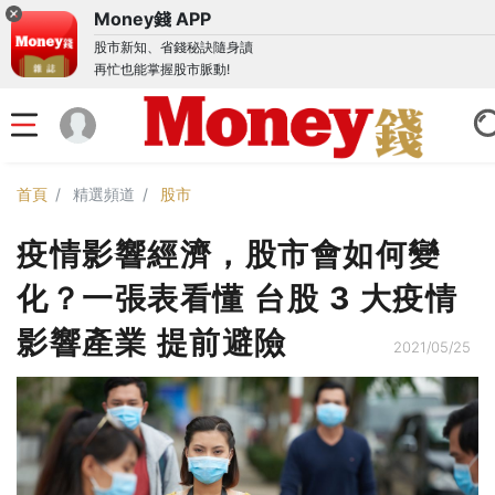
Money錢 APP
股市新知、省錢秘訣隨身讀
再忙也能掌握股市脈動!
首頁
精選頻道
股市
疫情影響經濟，股市會如何變
化？一張表看懂 台股 3 大疫情
影響產業 提前避險
2021/05/25