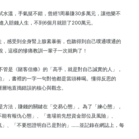
試水溫，手氣挺不錯，曾經1周暴賺30多萬元，讓他樂不
進入賠錢人生，不到6個月就賠了200萬元。
走，感受到全身腎上腺素暴衝，也聽得到自己噗通噗通的
k說，這樣的慘痛教訓一輩子一次就夠了！
。不管是《賭客信條》的「高手，就是對自己誠實的人」，
的」，書裡的一字一句對他都是當頭棒喝。懂得反思的
層層地直搗錯誤的核心與觀念。
只是方法，賺錢的關鍵在「交易心態」。為了「練心態」，
不能有報仇心態」、「進場前先想資金部位及風險」、
低」、「不要想證明自己是對的」……並記錄在網誌上，每