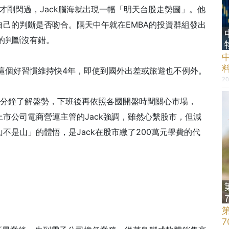
才剛閃過，Jack腦海就出現一幅「明天台股走勢圖」。他
己的判斷是否吻合。隔天中午就在EMBA的投資群組發出
k的判斷沒有錯。
，這個好習慣維持快4年，即使到國外出差或旅遊也不例外。
20
5分鐘了解盤勢，下班後再依照各國開盤時間關心市場，
市公司電商營運主管的Jack強調，雖然心繫股市，但減
不是山」的體悟，是Jack在股市繳了200萬元學費的代