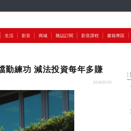
生活
影音
商城
雜誌訂閱
影音課程
書籍專區
空檔勤練功 減法投資每年多賺
2016/01/31