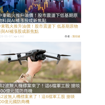
中東戰火推升油價！股市震盪下 低基期原物
料與AI補漲股成新焦點
26-05-07 |
作者：
龔招健
6,962
第2波無人機標案來了！這6檔軍工股 搶啖
700億元國防商機