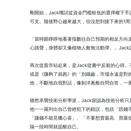
剛開始，Jack嚐試從資金門檻較低的選擇權下手
可支。隨後野心越來越大，但沒想到接下來的1周
「當時眼睜睜地看著指數往自己預期的相反方向
心跳聲，身體卻又像植物人般無法動彈。」Jac
再次從股市站起來，是Jack從書中反芻的心得
或是《賺夠了就跑》的「別鐵齒，市場永遠是對
他，不斷地自我對話，像剝洋蔥般自問自答，一
雖然承襲技術分析學派，Jack卻認為技術分析
他一一羅列出自己曾經犯下的錯誤，包括「賠錢
「賺錢不能見獵心喜」、「不要想賣最高、買最
隔一段時間就提醒自己。