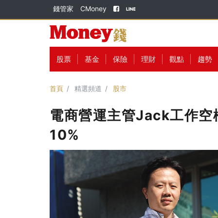
錢管家
CMoney
股票
基金
保險
理財
觀點
趨勢
首頁
精選頻道
股市
電商營運主管Jack工作
10%