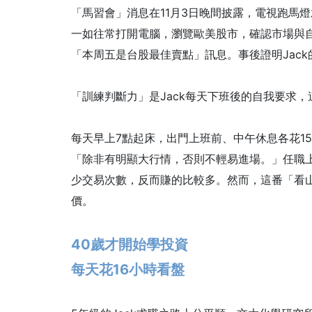
「馬習會」消息在11月3日晚間披露，電視跑馬燈
一如往常打開電腦，瀏覽歐美股市，確認市場與自
「本周五是台股最佳賣點」訊息。事後證明Jac
「訓練判斷力」是Jack每天下班後的自我要求
每天早上7點起床，出門上班前、中午休息各花1
「除非有明顯大行情，否則不輕易進場。」任職上
少交易次數，反而賺的比較多。然而，這番「看山
價。
40歲才開始學投資
每天花16小時看盤