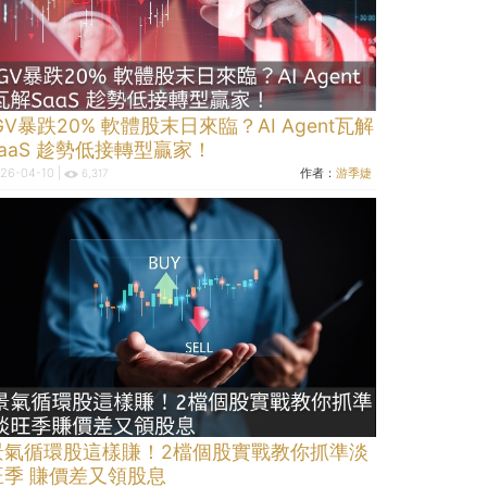
GV暴跌20% 軟體股末日來臨？AI Agent瓦解
SaaS 趁勢低接轉型贏家！
26-04-10 |
作者：
游季婕
6,317
景氣循環股這樣賺！2檔個股實戰教你抓準淡
旺季 賺價差又領股息