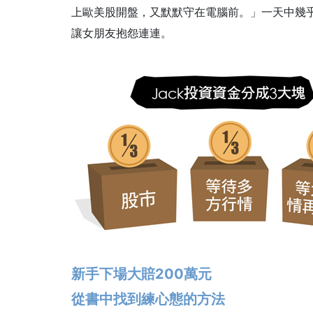
上歐美股開盤，又默默守在電腦前。」一天中幾
讓女朋友抱怨連連。
新手下場大賠200萬元
從書中找到練心態的方法