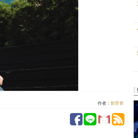
作者：
劉育菁