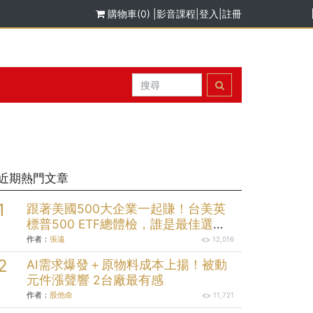
購物車(0)
|
影音課程
|
登入
|
註冊
近期熱門文章
跟著美國500大企業一起賺！台美英
標普500 ETF總體檢，誰是最佳選
擇？
作者：
張遠
12,016
AI需求爆發＋原物料成本上揚！被動
元件漲聲響 2台廠最有感
作者：
股他命
11,721