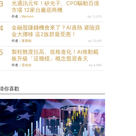
光通訊元年！矽光子、CPO驅動百億
市場 12家台廠迎商機
作者：
Welson
11,075
金融股賺錢機會來了？AI過熱 避險資
金大挪移 這2族群最受惠！
作者：
陳重銘
10,181
製程難度拉高、規格進化！AI推動載
板升級「這幾檔」概念股迎春天
作者：
股他命
8,890
猜你喜歡