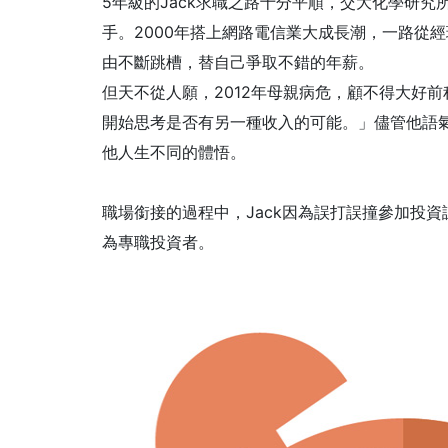
5年級的Jack求職之路十分平順，交大化學研
手。2000年搭上網路電信業大成長潮，一路從
由不斷跳槽，替自己爭取不錯的年薪。
但天不從人願，2012年母親病危，顧不得大好前
開始思考是否有另一種收入的可能。」儘管他語
他人生不同的體悟。
職場銜接的過程中，Jack因為誤打誤撞參加投
為專職投資者。