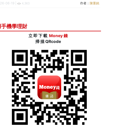
26-06-19 |
作者：
陳重銘
4,363
用手機學理財
立 即 下 載
Money 錢
掃 描 QRcode