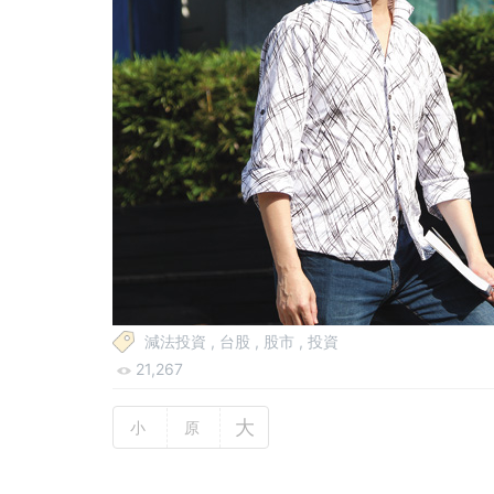
減法投資
,
台股
,
股市
,
投資
21,267
大
小
原