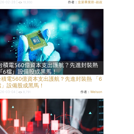
26-02-28 |
作者：
韭菜畢業班-叔叔
19,930
台積電560億資本支出護航？先進封裝熱 「6
檔」設備股成黑馬！
26-03-04 |
作者：
Welson
8,791