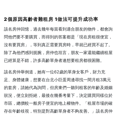
2個原因高齡者難租房 1做法可提升成功率
該名房仲回憶，過去幾年每當看到適合朋友的物件，都會詢
問他們要不要購買，而得到的答案都是「現在房租很便宜，
沒有要買房」，等到真正需要買房時，早就已經買不起了。
除了為他們感到扼腕，房仲也坦言，朋友一家還能繼續租屋
已經算是不錯，許多高齡單身者連想要租房都很困難。
該名房仲舉例道，她有一位62歲的單身女客戶，財力充
足、身體健康，想要在台北小巨蛋周邊尋找一間月租3萬元
的套房，請她代為詢問，但房東們一聽到租客的年齡及婚姻
狀況，便立刻拒絕，最後在幾番考量下，決定購買同樣位於
市區，總價較一般房子便宜的地上權物件。「租屋市場的確
存在年齡歧視，特別是對高齡單身者不夠友善。」該名房仲