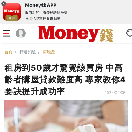
Money錢 APP
股市新知、省錢秘訣隨身讀
再忙也能掌握股市脈動!
首頁
精選頻道
房地產
租房到50歲才驚覺該買房 中高
齡者購屋貸款難度高 專家教你4
要訣提升成功率
2024/09/05