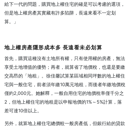
給下一代的問題，購買地上權住宅的確是可以考慮的選項，
但是地上權房產其實藏有許多陷阱，長遠來看不一定划
算。」
地上權房產隱形成本多 長遠看未必划算
首先，購買這種沒有土地所有權，只有使用權的房產，無法
享受土地增值的優勢；再者，就算省了地價稅，也還是要繳
交高昂的「地租」。徐佳馨試算某區域相同坪數的地上權住
宅與一般住宅，前者須年繳10萬元地租，而後者年繳地價稅
僅約2,000元。她解釋，一般自用住宅的地價稅率僅千分之
2，但地上權住宅的地租是以申報地價的1%～5%計算，落
差可達10倍以上。
另外，就算地上權住宅總價較一般房產低，但銀行給的貸款