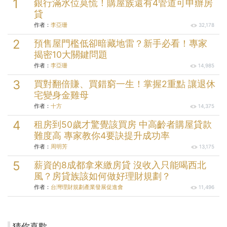
銀行滿水位莫慌！購屋族還有4管道可申辦房
貸
作者：
李亞珊
32,178
預售屋門檻低卻暗藏地雷？新手必看！專家
揭密10大關鍵問題
作者：
李亞珊
14,985
買對翻倍賺、買錯窮一生！掌握2重點 讓退休
宅變身金雞母
作者：
十方
14,375
租房到50歲才驚覺該買房 中高齡者購屋貸款
難度高 專家教你4要訣提升成功率
作者：
周明芳
13,175
薪資的8成都拿來繳房貸 沒收入只能喝西北
風？房貸族該如何做好理財規劃？
作者：
台灣理財規劃產業發展促進會
11,496
猜你喜歡