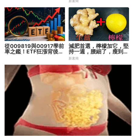
新素簡
從009819與00917學前
減肥首選，檸檬加它，堅
車之鑑！ETF狂漲背後
持一週，腰細了，瘦到你
暗藏2大溢價陷阱
懷疑人生
新素簡