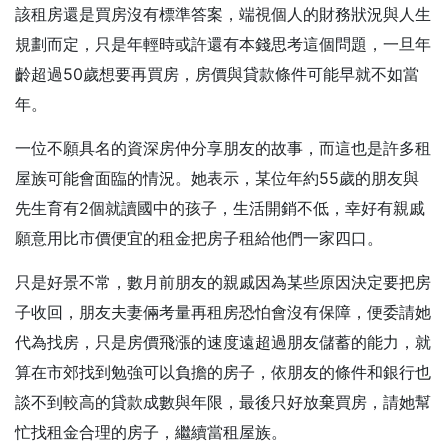
該租房還是買房沒有標準答案，端視個人的財務狀況與人生
規劃而定，只是年輕時或許還有本錢思考這個問題，一旦年
齡超過50歲想要再買房，房價與貸款條件可能早就不如當
年。
一位不願具名的資深房仲分享朋友的故事，而這也是許多租
屋族可能會面臨的情況。她表示，某位年約55歲的朋友與
先生育有2個就讀國中的孩子，生活開銷不低，幸好有親戚
願意用比市價便宜的租金把房子租給他們一家四口。
只是好景不常，數月前朋友的親戚因為某些原因決定要把房
子收回，朋友夫妻倆考量再租房恐怕會沒有保障，便委請她
代為找房，只是房價飛漲的速度遠超過朋友儲蓄的能力，就
算在市郊找到勉強可以負擔的房子，依朋友的條件和銀行也
談不到較高的貸款成數與年限，最後只好放棄買房，請她幫
忙找租金合理的房子，繼續當租屋族。