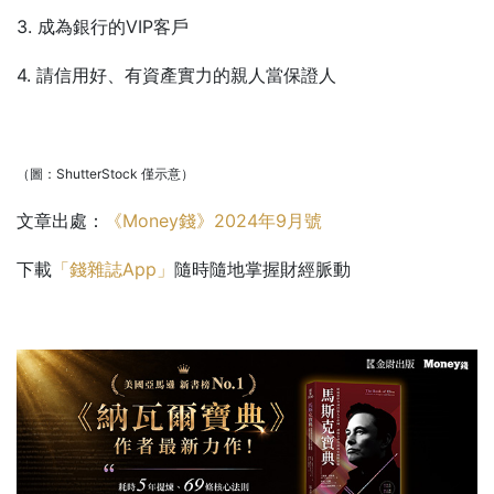
3. 成為銀行的VIP客戶
4. 請信用好、有資產實力的親人當保證人
（圖：ShutterStock 僅示意）
文章出處：
《Money錢》2024年9月號
下載
「錢雜誌App」
隨時隨地掌握財經脈動