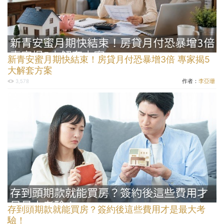
新青安蜜月期快結束！房貸月付恐暴增3倍 專家揭5
大解套方案
作者：
李亞珊
3,578
存到頭期款就能買房？簽約後這些費用才是最大考
驗！