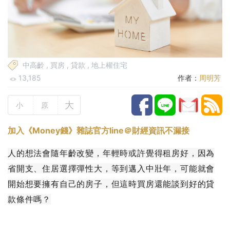
中高齡
,
買房
,
貸款
,
地上權住宅
13,185
作者：
周明芳
大
小
原
加入《Money錢》雜誌官方line＠財經資訊不漏接
人的想法會隨年齡改變，年輕時或許覺得租房好，因為
省開支、住居選擇彈性大，等到邁入中壯年，可能就會
開始想要擁有自己的房子，但這時買房還能談到好的貸
款條件嗎？