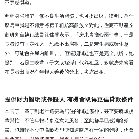
不禁感慨道。
明明身強體健，無不良生活習慣，也可提出財力證明，為什
麼房東就是不願意將房子租給高齡族？對此，住商不動產企
劃研究室執行總監徐佳馨表示，「房東會擔心兩件事，一是
長者沒有固定收入，恐繳不出房租，二是若生病或發生意
外，可能會在屋內離世。」但這類問題也不是完全無解，她
提到，若是由晚輩（子女或姪孫）代為租屋，多數房東會看
在長者出狀況有年輕人善後的分上，考慮出租。
提供財力證明或保證人 有機會取得更佳貸款條件
辛苦了一輩子到老年還要為居住的問題傷神，甚至要麻煩後
輩幫忙，不管年輕時多麼意氣風發，至此都早已被消磨殆
盡。也難怪不少中高齡者即使知道購屋有一定的難度，仍會
想要嘗試，以便能擁有一個真正屬於自己的家。