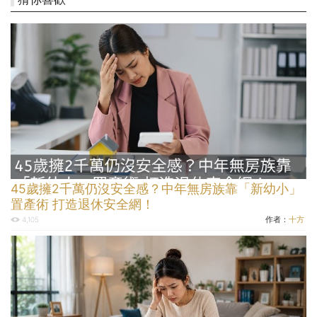
45歲擁2千萬仍沒安全感？中年無房族靠「新幼小」
置產術 打造退休安全網！
作者：
十方
4,105