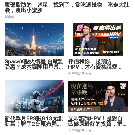
腹部脂肪的「剋星」找到了，常吃這幾物，吃走大肚
囊，瘦出小蠻腰
新素簡
SpaceX點火衛星 台廠誰
伴侶和妳一起預防
受惠？成本驟降用戶暴增
HPV，才有資格說愛
華通、穩懋享紅利！
妳！
台灣癌症基金會
新代單月EPS飆8.13元創
立即諮詢HPV！是對自
新高！聯手2台廠布局機
己健康最好的投資，把握
器人大腦 搶攻數十兆商
現在不嫌晚！
台灣癌症基金會
機