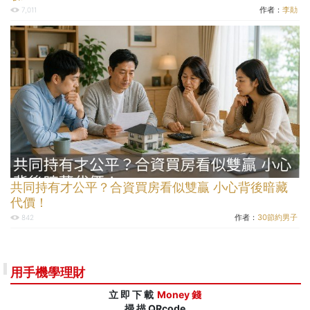
作者：
李勛
7,011
共同持有才公平？合資買房看似雙贏 小心背後暗藏
代價！
作者：
30節約男子
842
用手機學理財
立 即 下 載
Money 錢
掃 描 QRcode