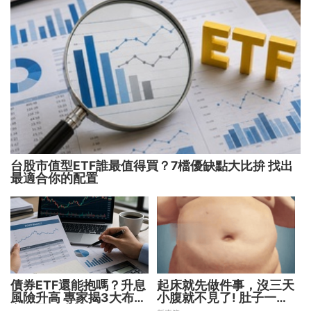
台股市值型ETF誰最值得買？7檔優缺點大比拚 找出
最適合你的配置
債券ETF還能抱嗎？升息
起床就先做件事，沒三天
風險升高 專家揭3大布局
小腹就不見了! 肚子一天
方向靈活應對
天變小！