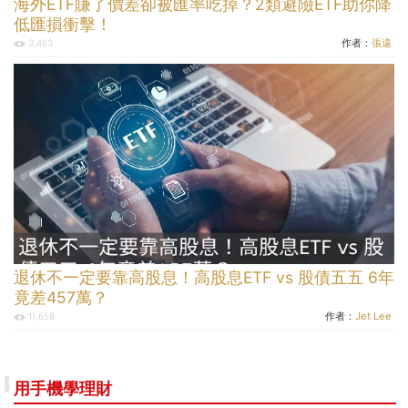
海外ETF賺了價差卻被匯率吃掉？2類避險ETF助你降
低匯損衝擊！
作者：
張遠
3,463
退休不一定要靠高股息！高股息ETF vs 股債五五 6年
竟差457萬？
作者：
Jet Lee
11,658
用手機學理財