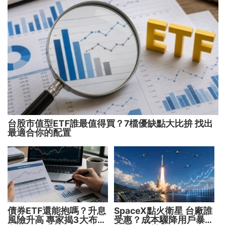
台股市值型ETF誰最值得買？7檔優缺點大比拚 找出
最適合你的配置
債券ETF還能抱嗎？升息
SpaceX點火衛星 台廠誰
風險升高 專家揭3大布局
受惠？成本驟降用戶暴增