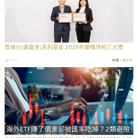
普徠仕(盧森堡)系列基金 2026年榮獲理柏三大獎
作者：
陳志宏
6,084