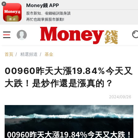
Money錢 APP
股市新知、省錢秘訣隨身讀
再忙也能掌握股市脈動!
首頁
精選頻道
基金
00960昨天大漲19.84%今天又
大跌！是炒作還是漲真的？
2024/09/26