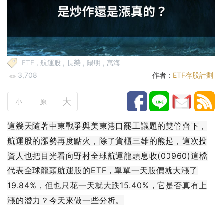
ETF
,
航運股
,
長榮
,
陽明
,
萬海
3,708
作者：
ETF存股計劃
大
小
原
這幾天隨著中東戰爭與美東港口罷工議題的雙管齊下，
航運股的漲勢再度點火，除了貨櫃三雄的熊起，這次投
資人也把目光看向野村全球航運龍頭息收(00960)這檔
代表全球龍頭航運股的ETF，單單一天股價就大漲了
19.84%，但也只花一天就大跌15.40%，它是否真有上
漲的潛力？今天來做一些分析。