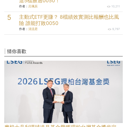
這5檔勝過0050！
作者：
呂珮辰
10,211
主動式ETF更賺？ 8檔績效實測比報酬也比風
險 誰能打敗0050
作者：
清流君
9,797
猜你喜歡