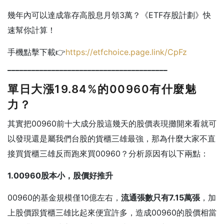
幾年內可以達成靠存高股息月領3萬？《ETF存股計劃》快
速幫你計算！
手機點擊下載👉
https://etfchoice.page.link/CpFz
________________________________________
單日大漲19.84%的00960有什麼魅
力？
其實把00960前十大成分股這幾天的股價表現攤開來看就可
以發現還是屬我們台股的貨櫃三雄最強，那為什麼大家不直
接買貨櫃三雄反而跑來買00960？分析原因有以下兩點：
1.00960股本小，股價好推升
00960的基金規模僅10億左右，
流通張數只有7.15萬張
，加
上股價跟貨櫃三雄比起來便宜許多，造成00960的股價相當