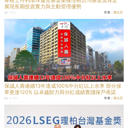
摩根士丹利環球遠見基金榮獲理柏台灣基金獎肯定
展現長期投資實力與主動管理優勢
作者：
陳志宏
7,152
保誠人壽連續13年達成100%中分紅以上水準 部分保
單更達120% 以卓越財力與分紅成績實踐保戶承諾
作者：
陳志宏
12,322