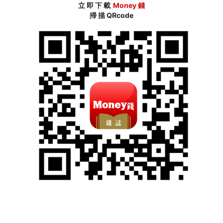
立 即 下 載
Money 錢
掃 描 QRcode