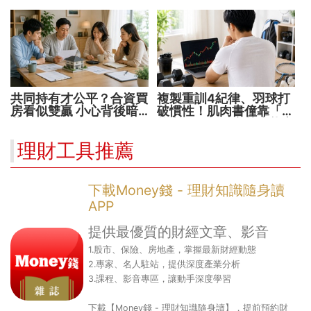
方向靈活應對
華通、穩懋享紅利！
共同持有才公平？合資買
複製重訓4紀律、羽球打
房看似雙贏 小心背後暗
破慣性！肌肉書僮靠「動
藏代價！
能交易」穩健穿越牛熊市
理財工具推薦
下載Money錢 - 理財知識隨身讀
APP
提供最優質的財經文章、影音
1.股市、保險、房地產，掌握最新財經動態
2.專家、名人駐站，提供深度產業分析
3.課程、影音專區，讓動手深度學習
下載【Money錢 - 理財知識隨身讀】，提前預約財