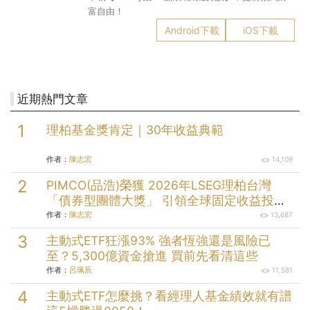
富自由！
Android下載
iOS下載
近期熱門文章
理柏基金獎肯定｜30年收益典範
作者：
陳志宏
14,109
PIMCO(品浩)榮獲 2026年LSEG理柏台灣
「債券型團體大獎」 引領全球固定收益投資
逾半世紀的投資實力
作者：
陳志宏
13,687
主動式ETF狂漲93% 強者恆強還是風險已
至？5,300億資金搶進 買前先看清這些
作者：
呂珮辰
11,581
主動式ETF怎麼挑？看經理人基金績效就有譜