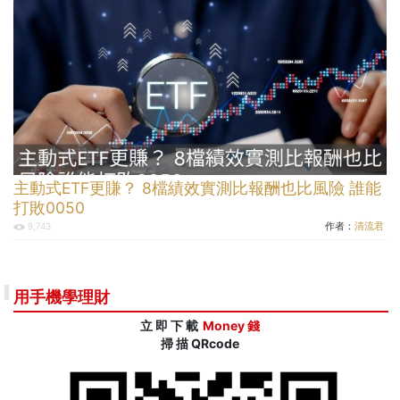
主動式ETF更賺？ 8檔績效實測比報酬也比風險 誰能
打敗0050
作者：
清流君
9,743
用手機學理財
立 即 下 載
Money 錢
掃 描 QRcode