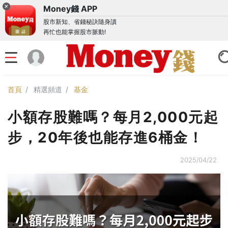
Money錢 APP
股市新知、省錢秘訣隨身讀
再忙也能掌握股市脈動!
首頁
精選頻道
基金
小額存股難嗎？每月2,000元起
步，20年後也能存進6桶金！
2025/04/22