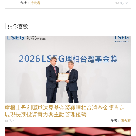
作者：
清流君
9,738
猜你喜歡
摩根士丹利環球遠見基金榮獲理柏台灣基金獎肯定
展現長期投資實力與主動管理優勢
作者：
陳志宏
7,144