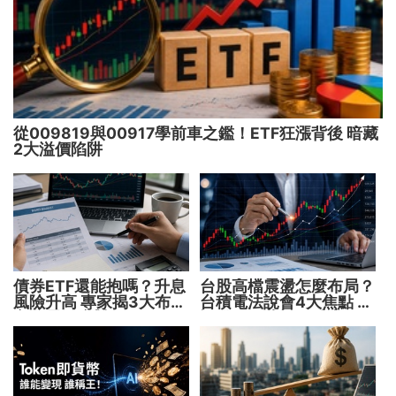
從009819與00917學前車之鑑！ETF狂漲背後 暗藏
2大溢價陷阱
債券ETF還能抱嗎？升息
台股高檔震盪怎麼布局？
風險升高 專家揭3大布局
台積電法說會4大焦點 AI
方向靈活應對
設備股、蘋概股受惠