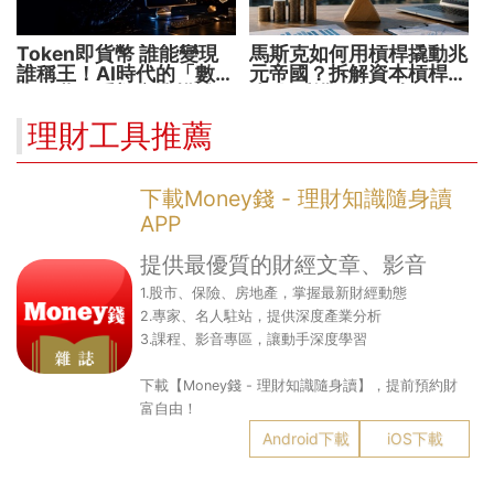
Token即貨幣 誰能變現
馬斯克如何用槓桿撬動兆
誰稱王！AI時代的「數位
元帝國？拆解資本槓桿5
水電費」重塑商業模式
步驟 看懂財富放大術
理財工具推薦
下載Money錢 - 理財知識隨身讀
APP
提供最優質的財經文章、影音
1.股市、保險、房地產，掌握最新財經動態
2.專家、名人駐站，提供深度產業分析
3.課程、影音專區，讓動手深度學習
下載【Money錢 - 理財知識隨身讀】，提前預約財
富自由！
Android下載
iOS下載