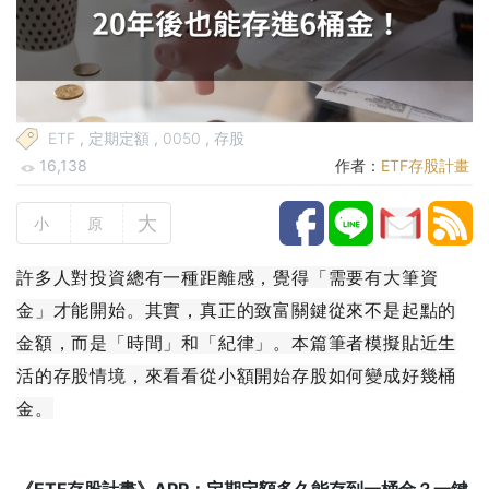
ETF
,
定期定額
,
0050
,
存股
16,138
作者：
ETF存股計畫
大
小
原
許多人對投資總有一種距離感，覺得「需要有大筆資
金」才能開始。其實，真正的致富關鍵從來不是起點的
金額，而是「時間」和「紀律」。本篇筆者模擬貼近生
活的存股情境，來看看從小額開始存股如何變成好幾桶
金。
《ETF存股計畫》APP：定期定額多久能存到一桶金？一鍵