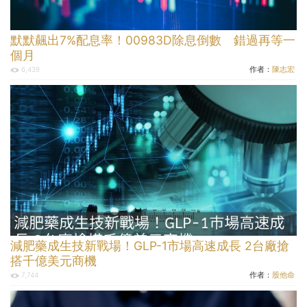
默默飆出7%配息率！00983D除息倒數 錯過再等一
個月
作者：
陳志宏
6,439
減肥藥成生技新戰場！GLP-1市場高速成長 2台廠搶
搭千億美元商機
作者：
股他命
7,744