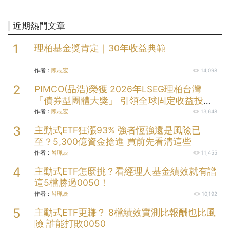
近期熱門文章
理柏基金獎肯定｜30年收益典範
作者：
陳志宏
14,098
PIMCO(品浩)榮獲 2026年LSEG理柏台灣
「債券型團體大獎」 引領全球固定收益投資
逾半世紀的投資實力
作者：
陳志宏
13,648
主動式ETF狂漲93% 強者恆強還是風險已
至？5,300億資金搶進 買前先看清這些
作者：
呂珮辰
11,455
主動式ETF怎麼挑？看經理人基金績效就有譜
這5檔勝過0050！
作者：
呂珮辰
10,192
主動式ETF更賺？ 8檔績效實測比報酬也比風
險 誰能打敗0050