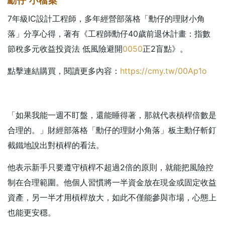
勳仔
小檔案
7年級IC設計工程師，多年經營部落格「勳仔的理財小角
落」分享心得，著有《工程師勳仔40歲前退休計畫：指數
節稅多元收益投資法 低風險避開
0050
正2盲點》。
點擊連結購買，閱讀更多內容：
https://cmy.tw/00Ap1o
「如果我能一週不盯盤，還能睡得著，那就代表槓桿倍數是
合理的。」財經部落格「勳仔的理財小角落」板主勳仔斬釘
截鐵地說出對槓桿的看法。
他表示新手只要遵守槓桿不超過2倍的原則，就能把風險控
制在合理範圍。他個人習慣將一半資金放在現金或固定收益
資產，另一半才用槓桿放大，如此不僅能參與市場，心態上
也能更安穩。