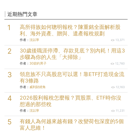
近期熱門文章
高所得族如何聰明報稅？陳重銘全面解析股
利、海外資產、贈與、遺產報稅規劃
作者：
沈以寧
13,371
30歲後職涯停滯、存款見底？別內耗！用這3
步驟為你的人生「大掃除」
作者：
30節約男子
12,760
領息族不只高股息可以選！靠ETF打造現金流
有3條路
作者：
威利財經角
12,163
2026股利報稅怎麼報？買股票、ETF時你沒
想過的那些稅
作者：
沈以寧
11,231
有錢人為何越來越有錢？改變荷包深度的5個
富人思維！