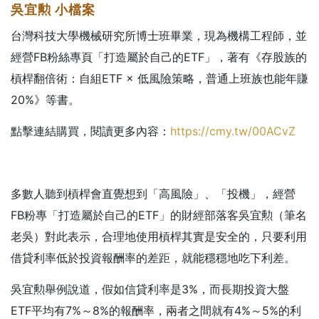
吳宜勲
小檔案
台灣科技大學機械研究所博士班畢業，現為機構工程師，並
經營FB粉絲專頁「打造屬於自己的ETF」，著有《存股族的
槓桿翻倍術：自組ETF × 低風險策略，普通上班族也能年賺
20%》等書。
點擊連結購買，閱讀更多內容：
https://cmy.tw/00ACvZ
多數人聽到槓桿會直覺想到「高風險」、「投機」，經營
FB粉專「打造屬於自己的ETF」的財經部落客吳宜勲（筆名
老吳）對此表示，合理地使用槓桿其實是安全的，只要利用
借貸利率低於投資報酬率的差距，就能穩穩地吃下利差。
吳宜勲舉例說道，假如信貸利率是3%，而長期投資大盤
ETF平均有7%～8%的報酬率，兩者之間就有4%～5%的利