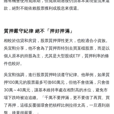
雖有機會使用寬限期，但寬限期過後仍須靠本業現金流來還
款，絕對不能依賴股票獲利或股息來償還。
質押嚴守紀律
絕不「押好押滿」
相較於信貸和房貸，股票質押彈性更大，也較適合小資族。
吳宜勲分享，他不會為了質押而特別去買某檔股票，而是以
個人原本的持股為主，尤其是大型股或ETF，質押利率的條
件也較好。
吳宜勲強調，進行股票質押時須遵守紀律。他舉例，如果質
押100萬元的股票最多可借60萬元，但他不會借滿，只會借
30萬～40萬元，讓基本維持率處在相對高的水位，避免市
場下跌時被迫追繳。「千萬不要押滿，更不要借了再買、買
了再押，這樣反覆循環會把槓桿比例拉得太高，一旦遇到崩
盤，後果很嚴重。」