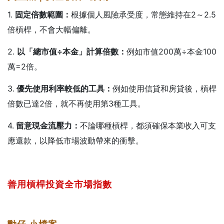
1.
固定倍數範圍：
根據個人風險承受度，常態維持在2～2.5
倍槓桿，不會大幅偏離。
2.
以「總市值÷本金」計算倍數：
例如市值200萬÷本金100
萬=2倍。
3.
優先使用利率較低的工具：
例如使用信貸和房貸後，槓桿
倍數已達2倍，就不再使用第3種工具。
4.
留意現金流壓力：
不論哪種槓桿，都須確保本業收入可支
應還款，以降低市場波動帶來的衝擊。
善用槓桿投資全市場指數