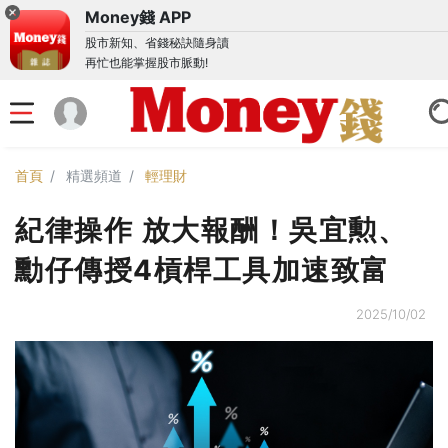
Money錢 APP
股市新知、省錢秘訣隨身讀
再忙也能掌握股市脈動!
首頁
精選頻道
輕理財
紀律操作 放大報酬！吳宜勲、
勳仔傳授4槓桿工具加速致富
2025/10/02