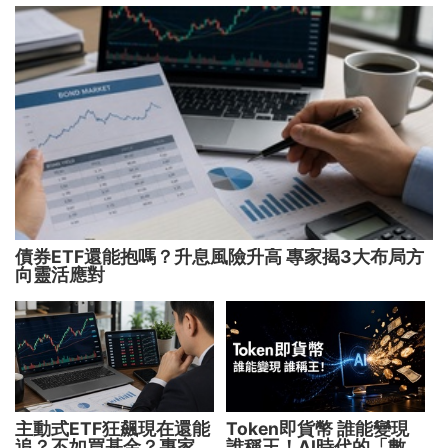
用 助攻投顧、投信打造
下一代
債券ETF還能抱嗎？升息風險升高 專家揭3大布局方
向靈活應對
主動式ETF狂飆現在還能
Token即貨幣 誰能變現
追？不如買基金？專家親
誰稱王！AI時代的「數位