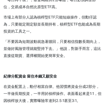
位，交易成本自然比原型ETF高。
市場上有部分人認為槓桿型ETF只能短線操作，但勳仔認
為，只要能定期定額並長期持有，槓桿型ETF也能成為長期
投資的工具之一。
「不要因為短期波動就急著贖回，只要相信指數長期向上，
並做好風險管理就能堅持下去。」他說，對新手而言，這比
直接從期貨、選擇權開始更簡單安全。
紀律分配資金
留住本錢又顧安全
在資金配置上，勳仔相當自律。他習慣將資金分成2部分，
一半做長期投資，一半用於槓桿操作。表面看起來是1:1，但
因槓桿放大後，實際曝險常達到2.5:1甚至3:1。