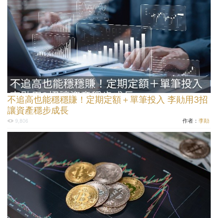
不追高也能穩穩賺！定期定額＋單筆投入 李勛用3招
讓資產穩步成長
作者：
李勛
9,806