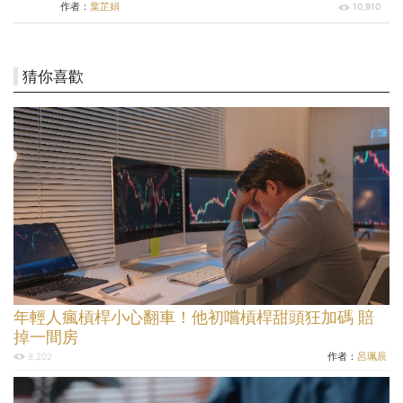
作者：
葉芷娟
10,910
猜你喜歡
年輕人瘋槓桿小心翻車！他初嚐槓桿甜頭狂加碼 賠
掉一間房
作者：
呂珮辰
8,202