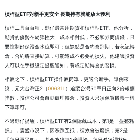
槓桿型ETF
對新手更安全
長期持有就能放大獲利
槓桿工具百百種，勳仔最常用期貨和槓桿型ETF。他分析，
期貨的優勢在於彈性大、成本相對低，不必和券商借錢，只
要控制好保證金水位即可；但缺點是合約會到期，若忘記轉
倉，合約將直接結算，可能造成不必要的損失。他建議投資
人可以在手機設定提醒通知，養成定期轉倉的習慣。
相較之下，槓桿型ETF操作較簡單，更適合新手。舉例來
說，元大台灣正2（
00631L
）追蹤台灣50單日正向2倍報酬
指數，投信公司會自動處理轉倉，投資人只須像買股票一樣
下單即可。
不過勳仔提醒，槓桿型ETF有2個隱藏成本，第1是「盤整耗
損」，震盪市況下，因漲跌互抵，績效會被磨損；第2是
「每日再平衡」，基金為維持2倍曝險，每日必須調整部