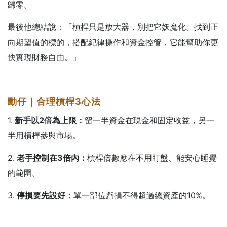
歸零。
最後他總結說：「槓桿只是放大器，別把它妖魔化。找到正
向期望值的標的，搭配紀律操作和資金控管，它能幫助你更
快實現財務自由。」
勳仔｜合理槓桿3
心法
1.
新手以2
倍為上限：
留一半資金在現金和固定收益，另一
半用槓桿參與市場。
2.
老手控制在3
倍內：
槓桿倍數應在不用盯盤、能安心睡覺
的範圍。
3.
停損要先設好：
單一部位虧損不得超過總資產的10%。