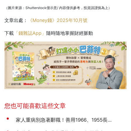
（圖片來源：Shutterstock僅示意/ 內容僅供參考，投資請謹慎為上）
文章出處：
《Money錢》2025年10月號
下載
「錢雜誌App」
隨時隨地掌握財經脈動