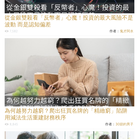
從金銀雙殺看「反幣者」心魔！投資的最大風險不是
波動 而是認知偏差
作者：
鬼才阿水
7,582
為何越努力越窮？爬出狂買名牌的「精緻窮」陷阱
用減法生活重建財務秩序
作者：
30節約男子
8,845