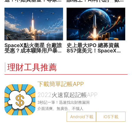
解5大疑問！
水電費」重塑商業模式
SpaceX點火衛星 台廠誰
史上最大IPO 總募資飆
受惠？成本驟降用戶暴增
857億美元！SpaceX升
華通、穩懋享紅利！
空 股價能飛多久？
理財工具推薦
下載簡單記帳APP
2022火速竄起記帳APP
3秒記一筆！迅速找出財務漏洞
介面清爽、無廣告、不惱人
Android下載
iOS下載