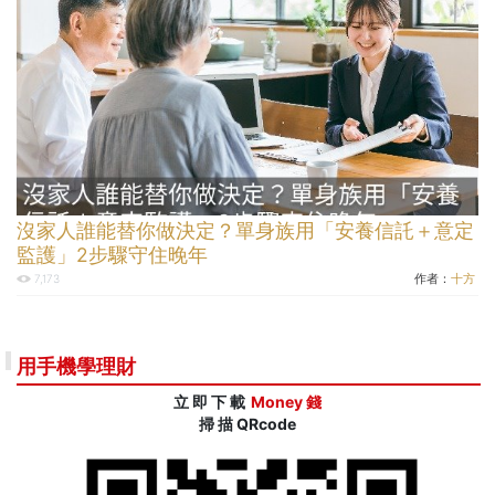
沒家人誰能替你做決定？單身族用「安養信託＋意定
監護」2步驟守住晚年
作者：
十方
7,173
用手機學理財
立 即 下 載
Money 錢
掃 描 QRcode