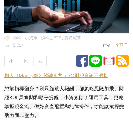
槓桿
,
小資族
,
槓桿型ETF
,
資產配置
15,724
作者：
李亞珊
大
小
原
加入《Money錢》雜誌官方line＠財經資訊不漏接
想靠槓桿翻身？別只顧放大報酬，卻忽略風險加乘。財
經KOL吳宜勲和勳仔提醒，小資族除了運用工具，更應
掌握現金流、做好資產配置和紀律操作，才能讓槓桿變
助力而非壓力。