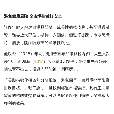
避免個股風險
全市場指數較安全
許多年輕人熱衷追逐具題材、成長性的權值股，甚至透過融
資、融券放大部位，期待一夕翻倍。但勳仔提醒，市場恐慌
時，個股可能面臨嚴重的流動性風險。
他以今（2025）年4月初川普宣布加徵關稅為例，大盤只跌
停1天，但鴻海（
2317
）卻連續3天跌停，即使事先設好停
損也賣不出去，投資人只能被「關廁所」。
「長期指數化投資能分散風險，避免因單一個股重挫而影響
財務目標。」勳仔說，一旦找到經過市場驗證、具有正向期
望值的標的或交易系統，可以考慮適度使用槓桿，發揮放大
獲利的效果。