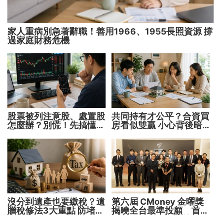
家人重病別急著辭職！善用1966、1955長照資源 撐
過家庭財務危機
股票被列注意股、處置股
共同持有才公平？合資買
怎麼辦？別慌！先搞懂背
房看似雙贏 小心背後暗
後原因再操作
藏代價！
沒分到遺產也要繳稅？遺
第六屆 CMoney 金曜獎
贈稅修法3大重點 防堵惡
揭曉全台最準投顧 首度
意避稅！
公開「零售投資數據」應