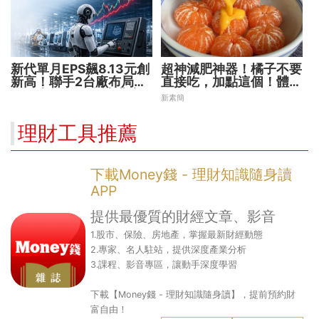
新代單月EPS飆8.13元創
超神減肥神器！橘子不要
新高！聯手2台廠布局機
直接吃，加點這個！體重
器人大腦 搶攻數十兆商
天天下降
新素簡
機
理財工具推薦
下載Money錢 - 理財知識隨身讀
APP
提供最優質的財經文章、影音
1.股市、保險、房地產，掌握最新財經動態
2.專家、名人駐站，提供深度產業分析
3.課程、影音專區，讓動手深度學習
下載【Money錢 - 理財知識隨身讀】，提前預約財
富自由！