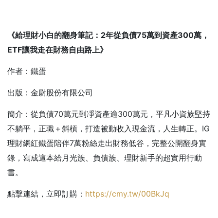
《給理財小白的翻身筆記：2年從負債75萬到資產300萬，
ETF讓我走在財務自由路上》
作者：鐵蛋
出版：金尉股份有限公司
簡介：從負債70萬元到凈資產逾300萬元，平凡小資族堅持
不躺平，正職＋斜槓，打造被動收入現金流，人生轉正。IG
理財網紅鐵蛋陪伴7萬粉絲走出財務低谷，完整公開翻身實
錄，寫成這本給月光族、負債族、理財新手的超實用行動
書。
點擊連結，立即訂購：
https://cmy.tw/00BkJq