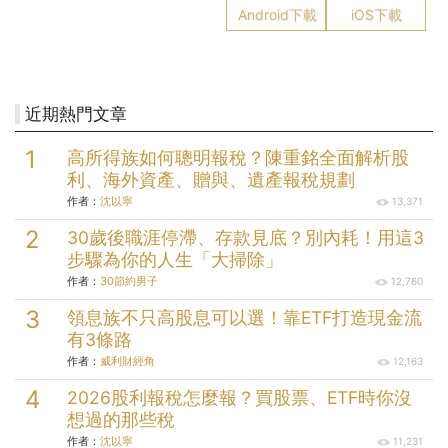
Android下載
iOS下載
近期熱門文章
高所得族如何聰明報稅？陳重銘全面解析股
利、海外資產、贈與、遺產報稅規劃
作者：
沈以寧
13,371
30歲後職涯停滯、存款見底？別內耗！用這3
步驟為你的人生「大掃除」
作者：
30節約男子
12,760
領息族不只高股息可以選！靠ETF打造現金流
有3條路
作者：
威利財經角
12,163
2026股利報稅怎麼報？買股票、ETF時你沒
想過的那些稅
作者：
沈以寧
11,231