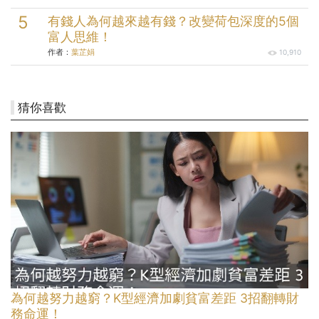
有錢人為何越來越有錢？改變荷包深度的5個
富人思維！
作者：
葉芷娟
10,910
猜你喜歡
為何越努力越窮？K型經濟加劇貧富差距 3招翻轉財
務命運！