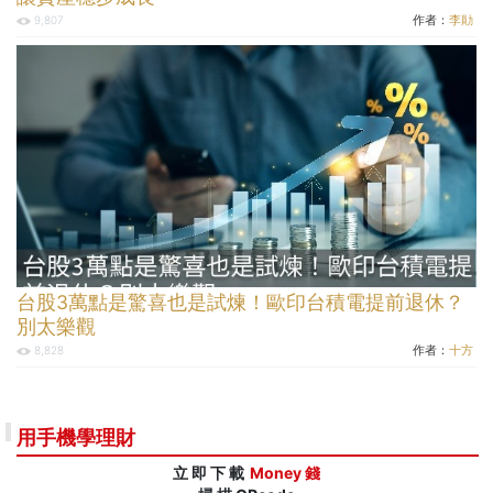
作者：
李勛
9,807
台股3萬點是驚喜也是試煉！歐印台積電提前退休？
別太樂觀
作者：
十方
8,828
用手機學理財
立 即 下 載
Money 錢