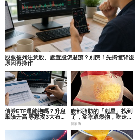
股票被列注意股、處置股怎麼辦？別慌！先搞懂背後
原因再操作
債券ETF還能抱嗎？升息
腹部脂肪的「剋星」找到
風險升高 專家揭3大布局
了，常吃這幾物，吃走大
方向靈活應對
肚囊，瘦出小蠻腰
新素簡