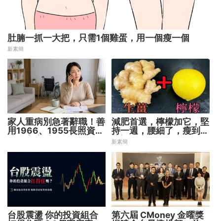
肚腩一抓一大把，只需1個雞蛋，用一個瘦一個
新素簡
家人重病別急著辭職！善
減肥首選，檸檬加它，堅
用1966、1955長照資源
持一週，腰細了，瘦到你
撐過家庭財務危機
懷疑人生
新素簡
台股震盪 你的投資組合
第六屆 CMoney 金曜獎