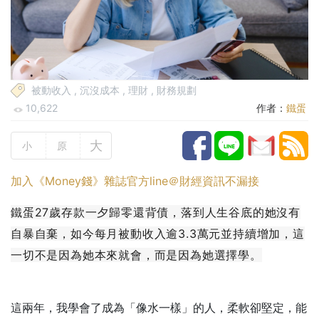
被動收入
,
沉沒成本
,
理財
,
財務規劃
10,622
作者：
鐵蛋
大
小
原
加入《Money錢》雜誌官方line＠財經資訊不漏接
鐵蛋27歲存款一夕歸零還背債，落到人生谷底的她沒有
自暴自棄，如今每月被動收入逾3.3萬元並持續增加，這
一切不是因為她本來就會，而是因為她選擇學。
這兩年，我學會了成為「像水一樣」的人，柔軟卻堅定，能