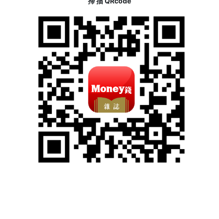
掃 描 QRcode