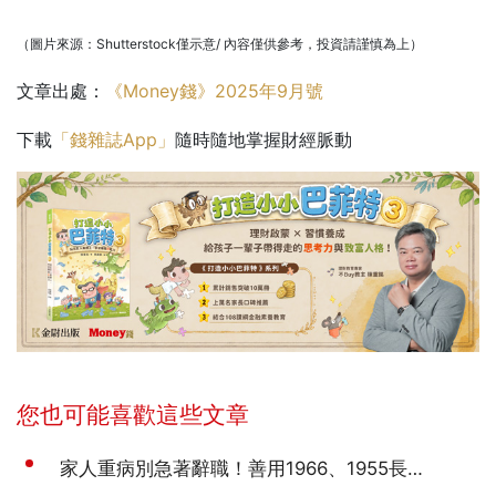
（圖片來源：Shutterstock僅示意/ 內容僅供參考，投資請謹慎為上）
文章出處：
《Money錢》2025年9月號
下載
「錢雜誌App」
隨時隨地掌握財經脈動