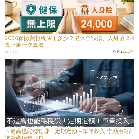
2026保險費報稅省下多少？健保全額扣、人身險 2.4
萬上限一次算清
作者：
沈以寧
9,584
不追高也能穩穩賺！定期定額＋單筆投入 李勛用3招
讓資產穩步成長