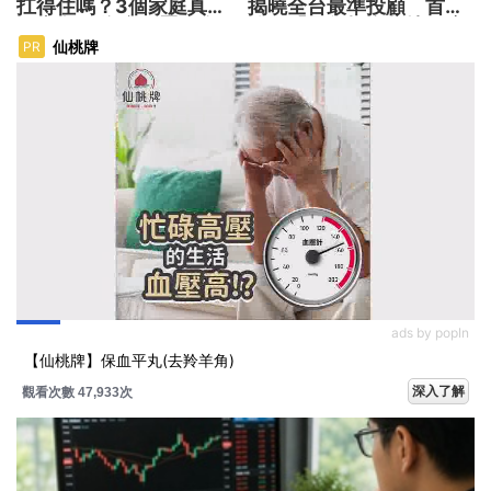
扛得住嗎？3個家庭真實
揭曉全台最準投顧 首度
故事 揭開資產配置致命
公開「零售投資數據」應
傷
用 助攻投顧、投信打造
仙桃牌
PR
下一代
ads by popIn
【仙桃牌】保血平丸(去羚羊角)
深入了解
觀看次數 47,938次