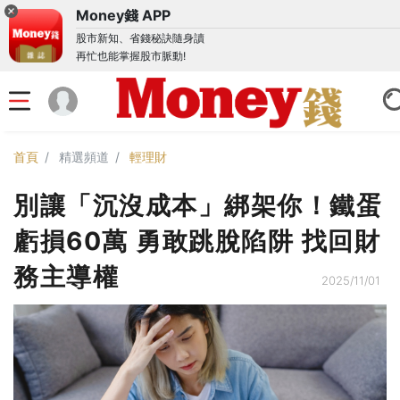
Money錢 APP
股市新知、省錢秘訣隨身讀
再忙也能掌握股市脈動!
首頁
精選頻道
輕理財
別讓「沉沒成本」綁架你！鐵蛋
虧損60萬 勇敢跳脫陷阱 找回財
務主導權
2025/11/01