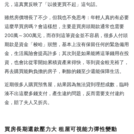
元，這真實反映了「以後更買不起」這句話。
雖然房價增長了不少，但我也不免思考：年輕人真的有必要
這麼早買房嗎？會這樣想，主要是買房頭期款通常也需要
200萬～300萬元，而存到這筆資金並不容易，很多人付頭
期款是資金「梭哈」狀態，基本上沒有保留任何的緊急備用
金，生活風險會提高許多；其次則是如果能將這筆錢用在投
資，也會比從零開始累積資產來得快，等到資金較充裕了，
再去購買能夠負擔的房子，剩餘的錢至少還能保障生活。
近期很多人購買預售屋，結果因為無法貸到理想成數，臨時
湊不出這麼多錢支付，產生違約問題，反而需要支付違約
金，賠了夫人又折兵。
買房長期還款壓力大
租屋可視能力彈性變動