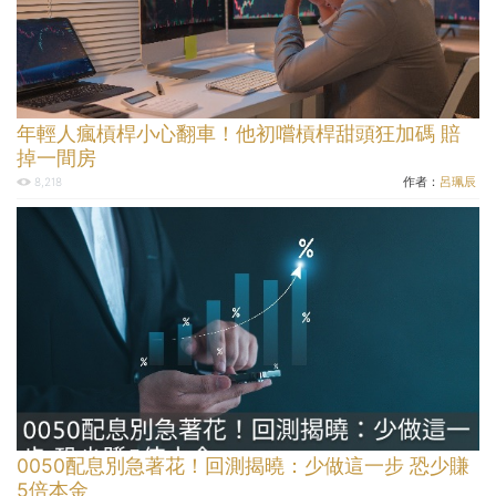
年輕人瘋槓桿小心翻車！他初嚐槓桿甜頭狂加碼 賠
掉一間房
作者：
呂珮辰
8,218
0050配息別急著花！回測揭曉：少做這一步 恐少賺
5倍本金