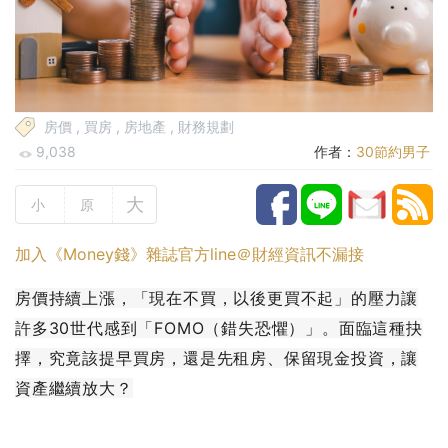
房價
,
買房
,
房地產
,
財務規劃
9,038
作者：
30節約男子
大
小
原
加入《Money錢》雜誌官方line＠財經資訊不漏接
房價持續上漲，「現在不買，以後更買不起」的壓力讓
許多30世代感到「FOMO（錯失恐懼）」。面臨這種抉
擇，究竟該提早買房，還是先租房、保留現金投資，讓
資產繼續放大？