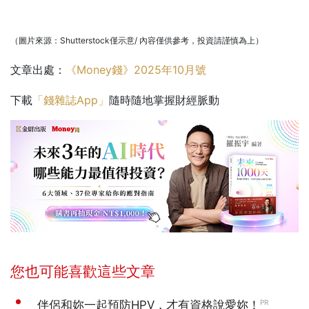
（圖片來源：Shutterstock僅示意/ 內容僅供參考，投資請謹慎為上）
文章出處：
《Money錢》2025年10月號
下載
「錢雜誌App」
隨時隨地掌握財經脈動