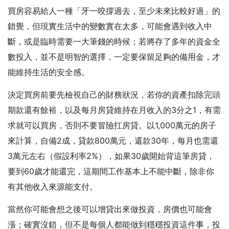
買房容易給人一種「牙一咬撐過去，至少未來比較好過」的
錯覺，但現實生活中的變數實在太多，可能會遇到收入中
斷，或是臨時需要一大筆錢的時候；若將存了多年的資金全
數投入，並不是明智的選擇，一定要保留足夠的備用金，才
能維持生活的安全感。
決定買房前要先檢視自己的財務狀況，若你的資產扣除完頭
期款還有餘裕，以及每月房貸維持在月收入的3分之1，有需
求就可以買房，否則不要冒險扛房貸。以1,000萬元的房子
來計算，自備2成，貸款800萬元，還款30年，每月也需還
3萬元左右（假設利率2%），如果30歲開始背這筆房貸，
要到60歲才能還完，這期間工作基本上不能中斷，除非你
有其他收入來源能支付。
當然你可能會想之後可以增貸出來做投資，房價也可能會
漲；確實沒錯，但不是每個人都能做到穩穩投資這件事，投