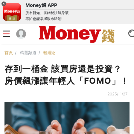
Money錢 APP
股市新知、省錢秘訣隨身讀
再忙也能掌握股市脈動!
首頁
精選頻道
輕理財
存到一桶金 該買房還是投資？
房價飆漲讓年輕人「FOMO」！
2025/11/27