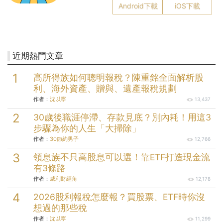
Android下載
iOS下載
近期熱門文章
高所得族如何聰明報稅？陳重銘全面解析股
利、海外資產、贈與、遺產報稅規劃
作者：
沈以寧
13,437
30歲後職涯停滯、存款見底？別內耗！用這3
步驟為你的人生「大掃除」
作者：
30節約男子
12,766
領息族不只高股息可以選！靠ETF打造現金流
有3條路
作者：
威利財經角
12,178
2026股利報稅怎麼報？買股票、ETF時你沒
想過的那些稅
作者：
沈以寧
11,299