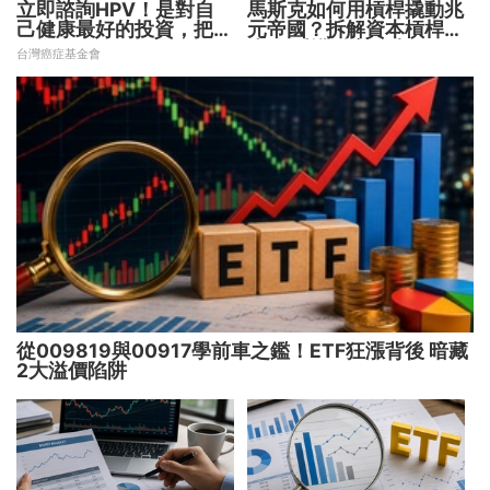
立即諮詢HPV！是對自
馬斯克如何用槓桿撬動兆
己健康最好的投資，把握
元帝國？拆解資本槓桿5
現在不嫌晚！
步驟 看懂財富放大術
台灣癌症基金會
從009819與00917學前車之鑑！ETF狂漲背後 暗藏
2大溢價陷阱