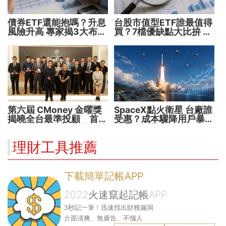
債券ETF還能抱嗎？升息
台股市值型ETF誰最值得
風險升高 專家揭3大布局
買？7檔優缺點大比拚 找
方向靈活應對
出最適合你的配置
第六屆 CMoney 金曜獎
SpaceX點火衛星 台廠誰
揭曉全台最準投顧 首度
受惠？成本驟降用戶暴增
公開「零售投資數據」應
華通、穩懋享紅利！
用 助攻投顧、投信打造
理財工具推薦
下一代
下載簡單記帳APP
2022火速竄起記帳APP
3秒記一筆！迅速找出財務漏洞
介面清爽、無廣告、不惱人