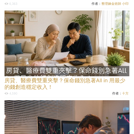
作者：
整理鍊金術師 小印
6,363
房貸、醫療費雙重夾擊？保命錢別急著All in 用最少
的錢創造穩定收入！
作者：
十方
4,590