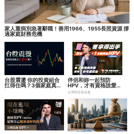
家人重病別急著辭職！善用1966、1955長照資源 撐
過家庭財務危機
台股震盪 你的投資組合
伴侶和妳一起預防
扛得住嗎？3個家庭真實
HPV，才有資格說愛
故事 揭開資產配置致命
妳！
台灣癌症基金會
傷