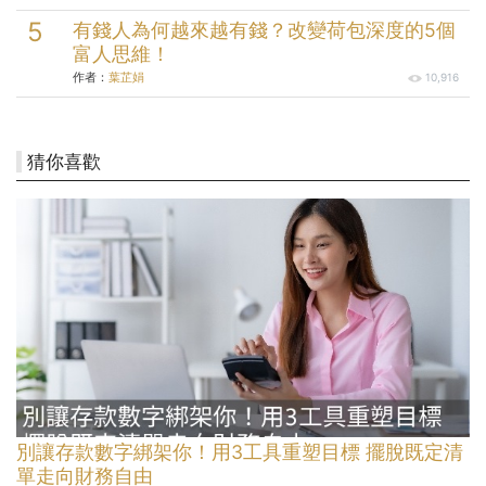
有錢人為何越來越有錢？改變荷包深度的5個
富人思維！
作者：
葉芷娟
10,916
猜你喜歡
別讓存款數字綁架你！用3工具重塑目標 擺脫既定清
單走向財務自由