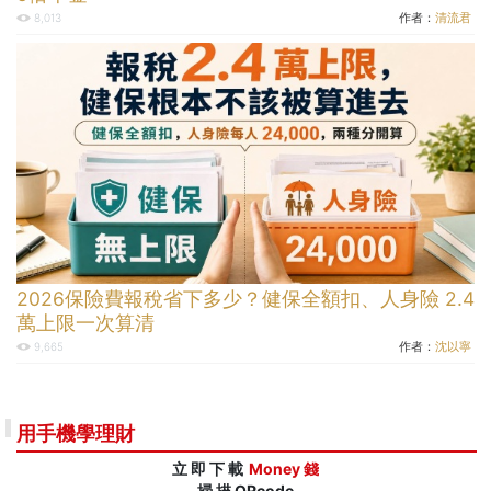
作者：
清流君
8,013
2026保險費報稅省下多少？健保全額扣、人身險 2.4
萬上限一次算清
作者：
沈以寧
9,665
用手機學理財
立 即 下 載
Money 錢
掃 描 QRcode