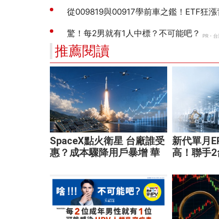
推薦閱讀
SpaceX點火衛星 台廠誰受
新代單月EP
惠？成本驟降用戶暴增 華
高！聯手
通、穩懋享紅利！
大腦 搶攻