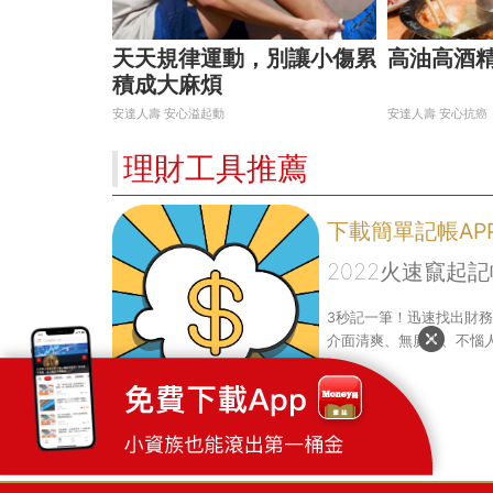
天天規律運動，別讓小傷累
高油高酒精
積成大麻煩
安達人壽 安心溢起動
安達人壽 安心抗癌
理財工具推薦
下載簡單記帳AP
2022火速竄起記
3秒記一筆！迅速找出財
介面清爽、無廣告、不惱