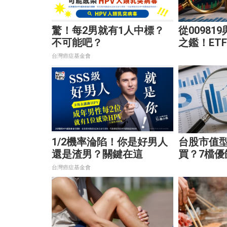
驚！每2男就有1人中標？
從00981
不可能吧？
之鑑！ET
大溢價陷
台灣癌症基金會
1/2機率淪陷！你是好男人
台股市值型
還是渣男？關鍵在這
買？7檔優
最適合你
台灣癌症基金會