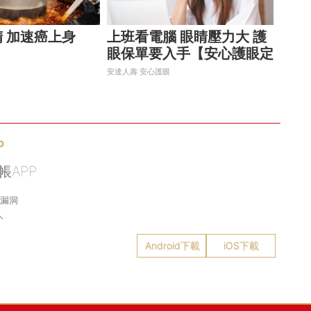
 加速癌上身
上班看電腦 眼睛壓力大 護
眼保單要入手【安心護眼定
期眼睛險】
安達人壽 安心護眼
P
帳APP
務漏洞
人
Android下載
iOS下載