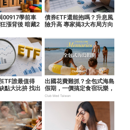
9與00917學前車
債券ETF還能抱嗎？升息風
F狂漲背後 暗藏2
險升高 專家揭3大布局方向
阱
靈活應對
ETF誰最值得
出國花費難抓？全包式海島
缺點大比拚 找出
假期，一價搞定食宿玩樂，
的配置
省錢更省心！
Club Med Taiwan