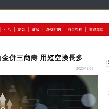
生活
影音
商城
雜誌訂閱
影音課程
書籍專區
金併三商壽 用短空換長多
2025/12/05