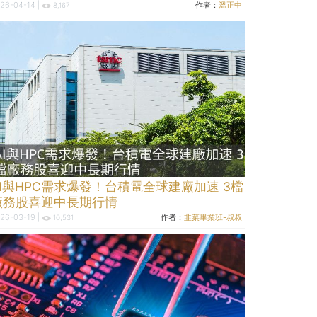
26-04-14 |
作者：
溫正中
8,167
AI與HPC需求爆發！台積電全球建廠加速 3檔
廠務股喜迎中長期行情
26-03-19 |
作者：
韭菜畢業班-叔叔
10,531