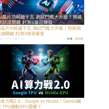
AI晶片功耗破千瓦 測試門檻大升級！預燒測
試成關鍵 封測3雄迎爆發
26-03-12 |
作者：
龔招健
9,465
I算力戰2.0：Google vs Nvidia！Gemini崛
起 TPU撼動GPU霸權？