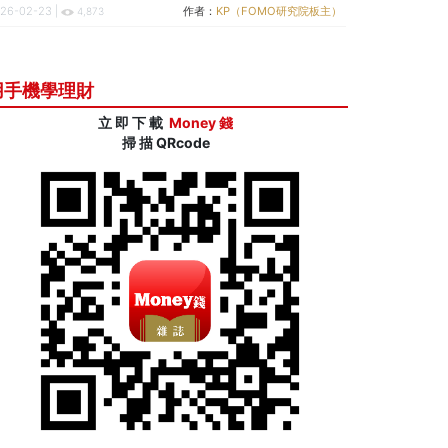
26-02-23 |
作者：
KP（FOMO研究院板主）
4,873
用手機學理財
立 即 下 載
Money 錢
掃 描 QRcode