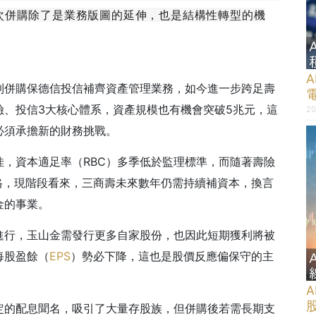
次併購除了是業務版圖的延伸，也是結構性轉型的機
A
到併購保德信投信補齊資產管理業務，如今進一步跨足壽
險、投信3大核心體系，資產規模也有機會突破5兆元，這
20
必須承擔新的財務挑戰。
，資本適足率（RBC）多季低於監理標準，而隨著壽險
嚴格，現階段看來，三商壽未來數年仍需持續補資本，換言
金的事業。
進行，玉山金需發行更多自家股份，也因此短期獲利將被
每股盈餘（
EPS
）勢必下降，這也是股價反應偏保守的主
定的配息聞名，吸引了大量存股族，但併購後若需長期支