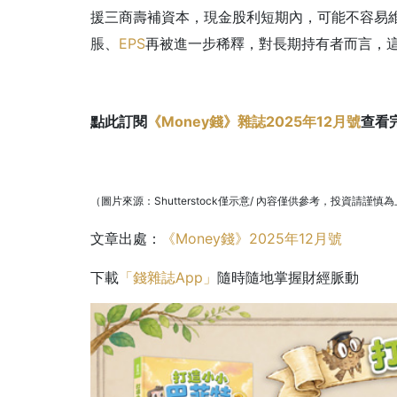
援三商壽補資本，現金股利短期內，可能不容易
脹、
EPS
再被進一步稀釋，對長期持有者而言，
點此訂閱
《Money錢》雜誌2025年12月號
查看
（圖片來源：Shutterstock僅示意/ 內容僅供參考，投資請謹慎
文章出處：
《Money錢》2025年12月號
下載
「錢雜誌App」
隨時隨地掌握財經脈動