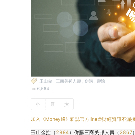
玉山金
,
三商美邦人壽
,
併購
,
壽險
6,564
大
小
原
加入《Money錢》雜誌官方line＠財經資訊不漏
玉山金控（
2884
）併購三商美邦人壽（
2867