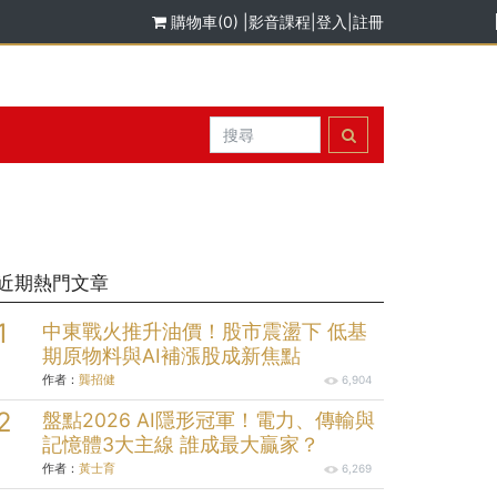
購物車(0)
|
影音課程
|
登入
|
註冊
近期熱門文章
中東戰火推升油價！股市震盪下 低基
期原物料與AI補漲股成新焦點
作者：
龔招健
6,904
盤點2026 AI隱形冠軍！電力、傳輸與
記憶體3大主線 誰成最大贏家？
作者：
黃士育
6,269