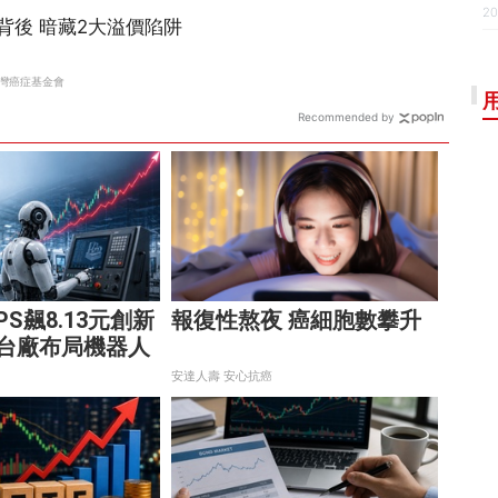
20
Recommended by
S飆8.13元創新
報復性熬夜 癌細胞數攀升
2台廠布局機器人
數十兆商機
安達人壽 安心抗癌