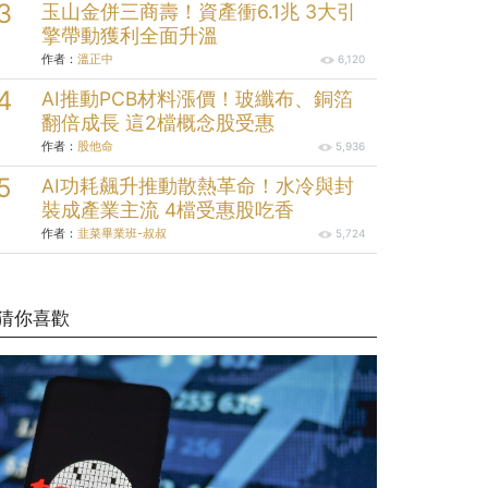
玉山金併三商壽！資產衝6.1兆 3大引
擎帶動獲利全面升溫
作者：
溫正中
6,120
AI推動PCB材料漲價！玻纖布、銅箔
翻倍成長 這2檔概念股受惠
作者：
股他命
5,936
AI功耗飆升推動散熱革命！水冷與封
裝成產業主流 4檔受惠股吃香
作者：
韭菜畢業班-叔叔
5,724
猜你喜歡