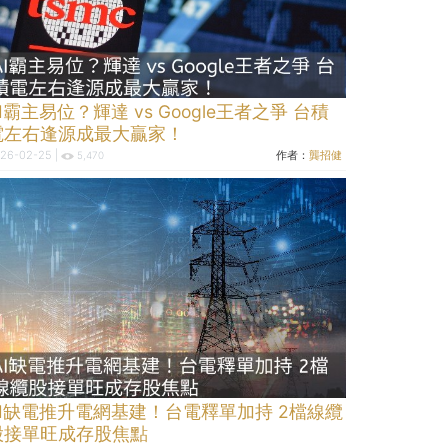
I霸主易位？輝達 vs Google王者之爭 台積
電左右逢源成最大贏家！
26-02-25 |
作者：
龔招健
5,470
AI缺電推升電網基建！台電釋單加持 2檔線纜
股接單旺成存股焦點