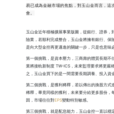
易已成為金融市場的焦點，對玉山金而言，這
會。
玉山金近年積極擴展事業版圖，從銀行、證券，
險業，若順利完成整合，玉山金將擁有銀行、保
是向大型金控再更邁進的關鍵一步，只是也意味
第一個挑戰，是資本壓力，三商壽的體質長期不佳
業將接軌新制度 TW-ICS，未來監理要求將更
之，玉山金買下的是一間需要長期調養、投入資
第二個挑戰，是獲利稀釋，若以傳出的換股方式
稀釋，畢竟同樣的獲利，未來要分給更多股份，
因，市場往往對
EPS
變動特別敏感。
第三個挑戰，就是配息能力，玉山金控一直以穩