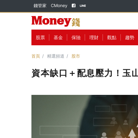
錢管家
CMoney
股票
基金
保險
理財
觀點
趨勢
首頁
精選頻道
股市
資本缺口＋配息壓力！玉山