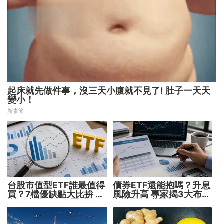
起床就先做件事，沒三天小腹就不見了! 肚子一天天
變小！
新素簡
台股市值型ETF誰最值得
債券ETF還能抱嗎？升息
買？7檔優缺點大比拚 找
風險升高 專家揭3大布局
出最適合你的配置
方向靈活應對