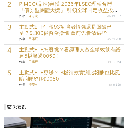
PIMCO(品浩)榮獲 2026年LSEG理柏台灣
「債券型團體大獎」 引領全球固定收益投資
逾半世紀的投資實力
作者：
陳志宏
13,557
主動式ETF狂漲93% 強者恆強還是風險已
至？5,300億資金搶進 買前先看清這些
作者：
呂珮辰
11,298
主動式ETF怎麼挑？看經理人基金績效就有譜
這5檔勝過0050！
作者：
呂珮辰
10,164
主動式ETF更賺？ 8檔績效實測比報酬也比風
險 誰能打敗0050
作者：
清流君
9,639
猜你喜歡