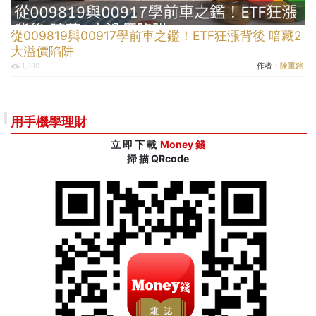
從009819與00917學前車之鑑！ETF狂漲背後 暗藏2
大溢價陷阱
作者：
陳重銘
1,890
用手機學理財
立 即 下 載
Money 錢
掃 描 QRcode