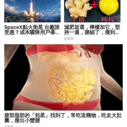
SpaceX點火衛星 台廠誰
減肥首選，檸檬加它，堅
受惠？成本驟降用戶暴增
持一週，腰細了，瘦到你
華通、穩懋享紅利！
懷疑人生
新素簡
腹部脂肪的「剋星」找到了，常吃這幾物，吃走大肚
囊，瘦出小蠻腰
新素簡