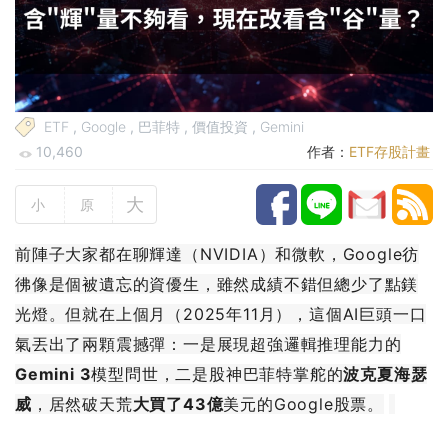
ETF
,
Google
,
巴菲特
,
價值投資
,
Gemini
10,460
作者：
ETF存股計畫
大
小
原
前陣子大家都在聊輝達（NVIDIA）和微軟，Google彷
彿像是個被遺忘的資優生，雖然成績不錯但總少了點鎂
光燈。但就在上個月（2025年11月），這個AI巨頭一口
氣丟出了兩顆震撼彈：一是展現超強邏輯推理能力的
Gemini 3
模型問世，二是股神巴菲特掌舵的
波克夏海瑟
威
，居然破天荒
大買了43億
美元的Google股票。