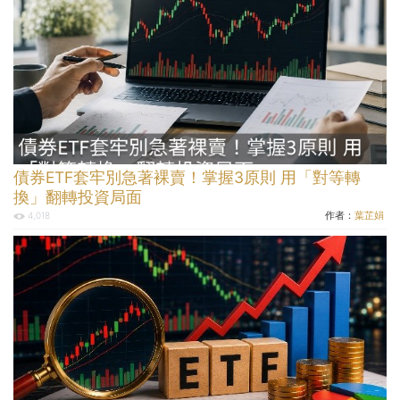
債券ETF套牢別急著裸賣！掌握3原則 用「對等轉
換」翻轉投資局面
作者：
葉芷娟
4,018