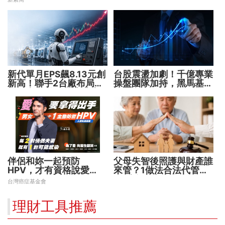
新代單月EPS飆8.13元創
台股震盪加劇！千億專業
新高！聯手2台廠布局機
操盤團隊加持，黑馬基金
器人大腦 搶攻數十兆商
全面突圍
機
伴侶和妳一起預防
父母失智後照護與財產誰
HPV，才有資格說愛
來管？1做法合法代管財
妳！
務 避免家庭風暴！
台灣癌症基金會
理財工具推薦