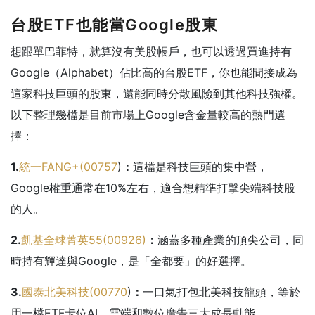
台股ETF也能當Google股東
想跟單巴菲特，就算沒有美股帳戶，也可以透過買進持有
Google（Alphabet）佔比高的台股ETF，你也能間接成為
這家科技巨頭的股東，還能同時分散風險到其他科技強權。
以下整理幾檔是目前市場上Google含金量較高的熱門選
擇：
1.
統一FANG+(
00757
)
：
這檔是科技巨頭的集中營，
Google權重通常在10%左右，適合想精準打擊尖端科技股
的人。
2.
凱基全球菁英55(00926)
：
涵蓋多種產業的頂尖公司，同
時持有輝達與Google，是「全都要」的好選擇。
3.
國泰北美科技(
00770
)
：
一口氣打包北美科技龍頭，等於
用一檔ETF卡位AI、雲端和數位廣告三大成長動能。