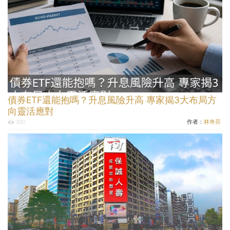
債券ETF還能抱嗎？升息風險升高 專家揭3大布局方
向靈活應對
作者：
林奇芬
300