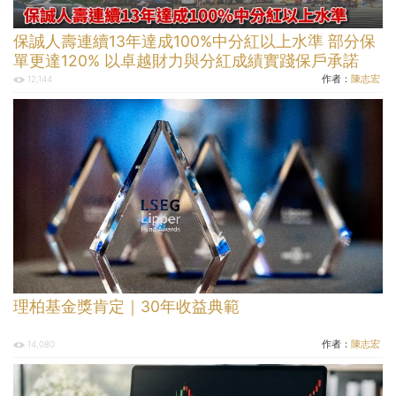
保誠人壽連續13年達成100%中分紅以上水準 部分保
單更達120% 以卓越財力與分紅成績實踐保戶承諾
作者：
陳志宏
12,144
理柏基金獎肯定｜30年收益典範
作者：
陳志宏
14,080