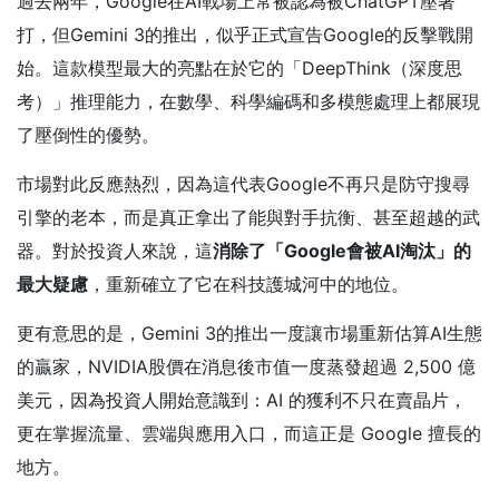
過去兩年，Google在AI戰場上常被認為被ChatGPT壓著
打，但Gemini 3的推出，似乎正式宣告Google的反擊戰開
始。這款模型最大的亮點在於它的「DeepThink（深度思
考）」推理能力，在數學、科學編碼和多模態處理上都展現
了壓倒性的優勢。
市場對此反應熱烈，因為這代表Google不再只是防守搜尋
引擎的老本，而是真正拿出了能與對手抗衡、甚至超越的武
器。對於投資人來說，這
消除了「Google會被AI淘汰」的
最大疑慮
，重新確立了它在科技護城河中的地位。
更有意思的是，Gemini 3的推出一度讓市場重新估算AI生態
的贏家，NVIDIA股價在消息後市值一度蒸發超過 2,500 億
美元，因為投資人開始意識到：AI 的獲利不只在賣晶片，
更在掌握流量、雲端與應用入口，而這正是 Google 擅長的
地方。