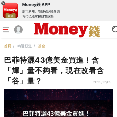
Money錢 APP
股市新知、省錢秘訣隨身讀
再忙也能掌握股市脈動!
首頁
精選頻道
基金
巴菲特灑43億美金買進！含
「輝」量不夠看，現在改看含
「谷」量？
2025/12/05