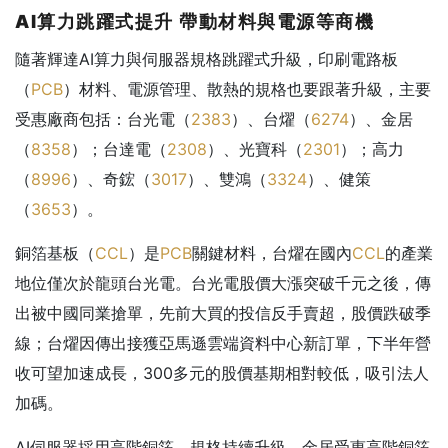
AI
算力跳躍式提升
帶動材料與電源等商機
隨著輝達AI算力與伺服器規格跳躍式升級，印刷電路板
（
PCB
）材料、電源管理、散熱的規格也要跟著升級，主要
受惠廠商包括：台光電（
2383
）、台燿（
6274
）、金居
（
8358
）；台達電（
2308
）、光寶科（
2301
）；高力
（
8996
）、奇鋐（
3017
）、雙鴻（
3324
）、健策
（
3653
）。
銅箔基板（
CCL
）是
PCB
關鍵材料，台燿在國內
CCL
的產業
地位僅次於龍頭台光電。台光電股價大漲突破千元之後，傳
出被中國同業搶單，先前大買的投信反手賣超，股價跌破季
線；台燿因傳出接獲亞馬遜雲端資料中心新訂單，下半年營
收可望加速成長，300多元的股價基期相對較低，吸引法人
加碼。
AI伺服器採用高階銅箔，規格持續升級，金居受惠高階銅箔