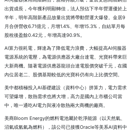
出貨成長，今年獲利明顯轉佳，法人預估下半年營運優於上
半年，明年高階新產品放量出貨將帶動營運大爆發。金居9
月合併營收6.71億元，月增1.4%、年增15.3%，自結單月每
股稅後盈餘0.42元，年增高達90.9%。
AI算力很耗電，輝達為了降低電力浪費，大幅提高AI伺服器
電源系統的電壓，為電源供應器大廠台達電、光寶科帶來巨
大新商機。隨著電源供應器龍頭台達電股價突破千元，在國
內位居老二、股價基期較低的光寶科仍有向上比價空間。
美中都積極投入AI基礎建設（資料中心）拼算力，電力需求
可望爆增，散熱需求也將大增，高力是國內上市櫃公司當
中，唯一通吃AI電力與液冷散熱兩大商機的廠商。
美商Bloom Energy的燃料電池屬於乾淨能源（以天然氣、
沼氣或氫氣為燃料），該公司已接獲Oracle等美系AI資料中