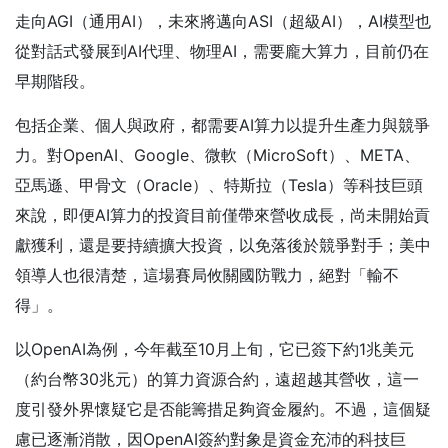
走向AGI（通用AI），未來將邁向ASI（超級AI），AI模型也
從對話式發展到AI代理、物理AI，需要龐大算力，目前仍在
早期階段。
包括企業、個人與政府，都需要AI算力以提升生產力與競爭
力。對OpenAI、Google、微軟（MicroSoft）、META、
亞馬遜、甲骨文（Oracle）、特斯拉（Tesla）等科技巨頭
來說，即便AI算力的投資目前僅帶來營收成長，尚未開始貢
獻獲利，還是要持續擴大投資，以免落後於競爭對手；美中
領導人也很清楚，這場賽局攸關國防戰力，絕對「輸不
得」。
以OpenAI為例，今年截至10月上旬，它已簽下約1兆美元
（約台幣30兆元）的算力資源合約，遠超越其營收，這一
度引發外界懷疑它是否能籌措足夠資金履約。不過，這個疑
慮已逐漸消散，因OpenAI簽約對象是資金充沛的科技巨