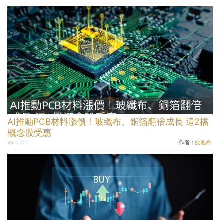
AI推動PCB材料漲價！玻纖布、銅箔翻倍成長 這2檔
概念股受惠
作者：
股他命
6,225