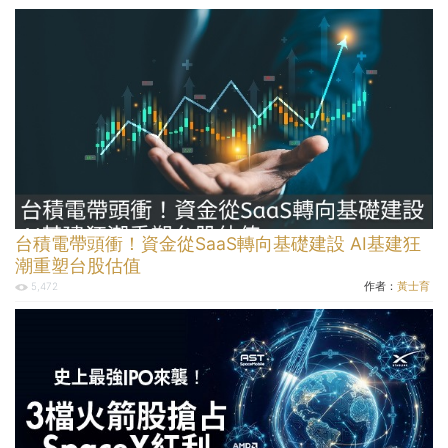
台積電帶頭衝！資金從SaaS轉向基礎建設 AI基建狂
潮重塑台股估值
作者：
黃士育
5,472