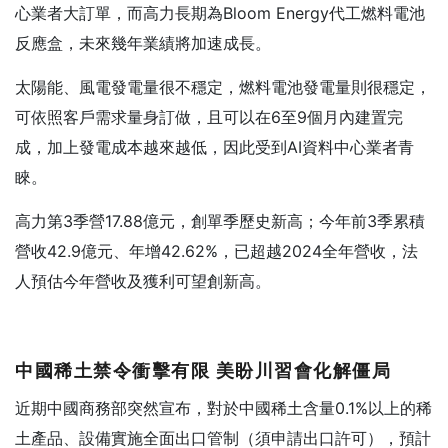
心業者大訂單，而高力長期為Bloom Energy代工燃料電池
反應盒，未來幾年業績將加速成長。
太陽能、風電發電量很不穩定，燃料電池發電量則很穩定，
可依照客戶需求量身訂做，且可以在6至9個月內建置完
成，加上發電成本越來越低，因此受到AI資料中心業者青
睞。
高力第3季營17.88億元，創單季歷史新高；今年前3季累積
營收42.9億元、年增42.62%，已超越2024全年營收，法
人預估今年營收及獲利可望創新高。
中國稀土禁令衝擊有限
美盼川習會化解僵局
近期中國商務部突然宣布，對於中國稀土含量0.1%以上的稀
土產品、設備實施全面出口管制（須申請出口許可），預計