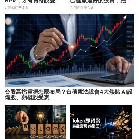
HPV，才有資格說愛
己健康最好的投資，把握
妳！
現在不嫌晚！
台灣癌症基金會
台灣癌症基金會
台股高檔震盪怎麼布局？台積電法說會4大焦點 AI設
備股、蘋概股受惠