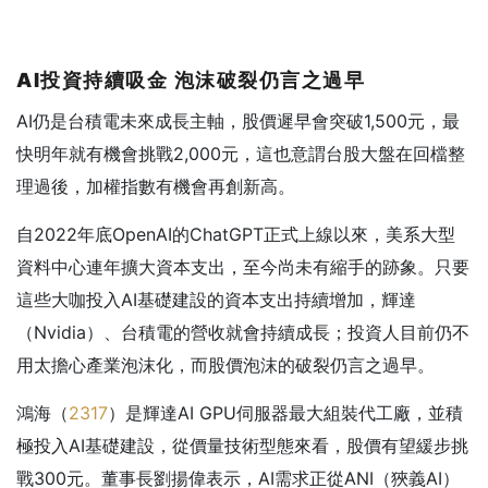
AI
投資持續吸金
泡沫破裂仍言之過早
AI仍是台積電未來成長主軸，股價遲早會突破1,500元，最
快明年就有機會挑戰2,000元，這也意謂台股大盤在回檔整
理過後，加權指數有機會再創新高。
自2022年底OpenAI的ChatGPT正式上線以來，美系大型
資料中心連年擴大資本支出，至今尚未有縮手的跡象。只要
這些大咖投入AI基礎建設的資本支出持續增加，輝達
（Nvidia）、台積電的營收就會持續成長；投資人目前仍不
用太擔心產業泡沫化，而股價泡沫的破裂仍言之過早。
鴻海（
2317
）是輝達AI GPU伺服器最大組裝代工廠，並積
極投入AI基礎建設，從價量技術型態來看，股價有望緩步挑
戰300元。董事長劉揚偉表示，AI需求正從ANI（狹義AI）