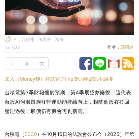
AI
,
台積電
,
法說會
,
鴻海
7,031
作者：
龔招健
大
小
原
加入《Money錢》雜誌官方line＠財經資訊不漏接
台積電第3季財報優於預期，第4季展望亦樂觀，這代表
台股AI伺服器族群營運動能持續向上，相關個股在拉回
整理過後，股價仍有機會再創新高。
台積電（
2330
）在10月16日的法說會公布今（2025）年第