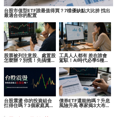
台股市值型ETF誰最值得買？7檔優缺點大比拚 找出
最適合你的配置
股票被列注意股、處置股
工具人人都有 差在誰會
怎麼辦？別慌！先搞懂背
駕馭！AI時代必學5種能
後原因再操作
力 把握未來1000天
台股震盪 你的投資組合
債券ETF還能抱嗎？升息
扛得住嗎？3個家庭真實
風險升高 專家揭3大布局
故事 揭開資產配置致命
方向靈活應對
傷