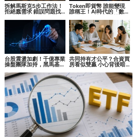
拆解馬斯克5步工作法！
Token即貨幣 誰能變現
拒絕蠢需求 錯誤問題找
誰稱王！AI時代的「數位
不到完美答案
水電費」重塑商業模式
台股震盪加劇！千億專業
共同持有才公平？合資買
操盤團隊加持，黑馬基金
房看似雙贏 小心背後暗
全面突圍
藏代價！