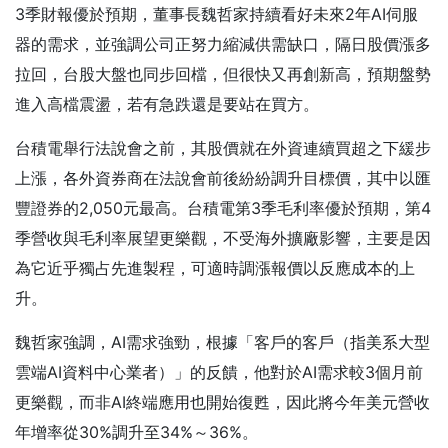
3季財報優於預期，董事長魏哲家持續看好未來2年AI伺服
器的需求，並強調公司正努力縮減供需缺口，隔日股價漲多
拉回，台股大盤也同步回檔，但很快又再創新高，預期盤勢
進入高檔震盪，若有急跌還是要站在買方。
台積電舉行法說會之前，其股價就在外資連續買超之下緩步
上漲，各外資券商在法說會前後紛紛調升目標價，其中以匯
豐證券的2,050元最高。台積電第3季毛利率優於預期，第4
季營收與毛利率展望更樂觀，不受海外擴廠影響，主要是因
為它近乎獨占先進製程，可適時調漲報價以反應成本的上
升。
魏哲家強調，AI需求強勁，根據「客戶的客戶（指美系大型
雲端AI資料中心業者）」的反饋，他對於AI需求較3個月前
更樂觀，而非AI終端應用也開始復甦，因此將今年美元營收
年增率從30%調升至34%～36%。