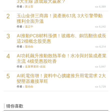
3大主線 誰成最大贏家？
作者：
黃士育
6,389
玉山金併三商壽！資產衝6.1兆 3大引擎帶動
獲利全面升溫
作者：
溫正中
6,242
AI推動PCB材料漲價！玻纖布、銅箔翻倍成長
這2檔概念股受惠
作者：
股他命
6,214
AI功耗飆升推動散熱革命！水冷與封裝成產業
主流 4檔受惠股吃香
作者：
韭菜畢業班-叔叔
5,947
AI耗電倍增！資料中心擴建推升用電需求 2大
變壓器廠接單旺
作者：
股他命
5,729
猜你喜歡