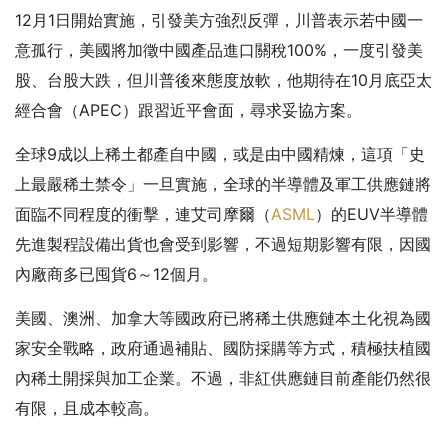
12月1日開始實施，引發美方強烈反彈，川普表示若中國一
意孤行，美國將加徵中國產品進口關稅100%，一度引發美
股、台股大跌，但川普後來態度放軟，他期待在10月底亞太
經合會（APEC）跟習近平會面，尋求妥協方案。
全球9成以上稀土都產自中國，或是由中國精煉，這項「史
上最嚴稀土禁令」一旦實施，全球的半導體及軍工供應鏈將
面臨不同程度的衝擊，連艾司摩爾（
ASML
）的EUV半導體
先進製程設備出貨也會受到影響，不過短期影響有限，因國
內廠商多已囤貨6～12個月。
美國、澳洲、加拿大等國政府已將稀土供應鏈本土化視為國
家安全戰略，政府通過補貼、國防採購等方式，積極扶植國
內稀土開採與加工企業。不過，非紅供應鏈目前產能仍然很
有限，且成本較高。