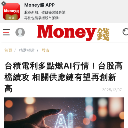
Money錢 APP
股市新知、省錢秘訣隨身讀
再忙也能掌握股市脈動!
首頁
精選頻道
股市
台積電利多點燃AI行情！台股高
檔續攻 相關供應鏈有望再創新
高
2025/12/07