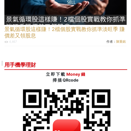
景氣循環股這樣賺！2檔個股實戰教你抓準淡旺季 賺
價差又領股息
作者：
陳重銘
4,467
用手機學理財
立 即 下 載
Money 錢
掃 描 QRcode