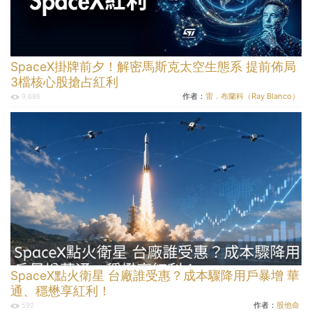
SpaceX掛牌前夕！解密馬斯克太空生態系 提前佈局
3檔核心股搶占紅利
作者：
雷．布蘭科（Ray Blanco）
9,686
SpaceX點火衛星 台廠誰受惠？成本驟降用戶暴增 華
通、穩懋享紅利！
作者：
股他命
592