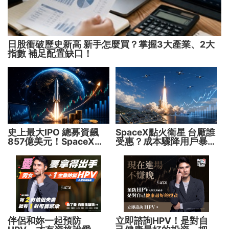
日股衝破歷史新高 新手怎麼買？掌握3大產業、2大
指數 補足配置缺口！
史上最大IPO 總募資飆
SpaceX點火衛星 台廠誰
857億美元！SpaceX升
受惠？成本驟降用戶暴增
空 股價能飛多久？
華通、穩懋享紅利！
伴侶和妳一起預防
立即諮詢HPV！是對自