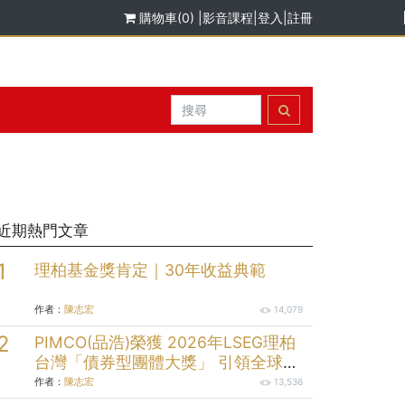
購物車(0)
|
影音課程
|
登入
|
註冊
近期熱門文章
理柏基金獎肯定｜30年收益典範
作者：
陳志宏
14,079
PIMCO(品浩)榮獲 2026年LSEG理柏
台灣「債券型團體大獎」 引領全球固
定收益投資逾半世紀的投資實力
作者：
陳志宏
13,536