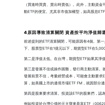
（買進時買貴、賣出時賣低）。此外，主動資金
動ETF的便宜。尤其非市值加權型，如高股息E
4
原因導致清算關閉
資產按平均淨值歸
前述提到的ETF清算關閉，可能原因有4個。第一
下、股票型ETF在1億元以下，期貨型ETF在5,
第二是淨值太低。在台灣，期貨型ETF如果其淨
第三是發展不佳或操作困難，發行商主動清算。雖
發展前景不佳，考量經營成本，可能會主動要求E
算，如美國上市的邊境市場ETF FM，就因部
第四是股東要求清算。投資該ETF的股東們，認
例如投資於台灣公債的元大寶來盈富ETF（006