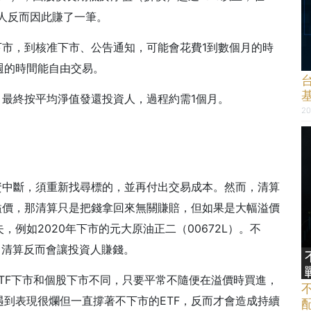
資人反而因此賺了一筆。
下市，到核准下市、公告通知，可能會花費1到數個月的時
週的時間能自由交易。
，最終按平均淨值發還投資人，過程約需1個月。
20
資中斷，須重新找尋標的，並再付出交易成本。然而，清算
溢價，那清算只是把錢拿回來無關賺賠，但如果是大幅溢價
例如2020年下市的元大原油正二（00672L）。不
，清算反而會讓投資人賺錢。
ETF下市和個股下市不同，只要平常不隨便在溢價時買進，
到表現很爛但一直撐著不下市的ETF，反而才會造成持續