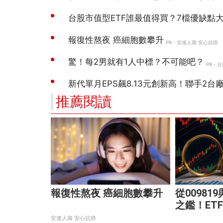
推薦閱讀
報復性熬夜 癌細胞數攀升
從00981
之鑑！ET
大溢價陷
安達人壽 安心抗癌