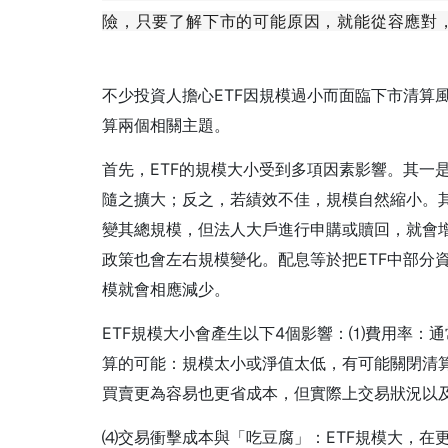
險，只要了解下市的可能原因，就能從容應對
不少投資人擔心ETF因規模過小而面臨下市清算
算兩個相關主題。
首先，ETF的規模大小受到多項因素影響。其一
隨之擴大；反之，若績效不佳，規模自然縮小。其
變其總規模，但法人大戶進行申購或贖回，就會增
政策也會左右規模變化。配息等於把ETF中部分
模就會相應減少。
ETF規模大小會產生以下4個影響：⑴費用率：
算的可能：規模太小或淨值太低，有可能關閉清算
買賣更為容易也更省成本，但實際上交易狀況以
⑷交易衝擊成本與「吃豆腐」：ETF規模大，在