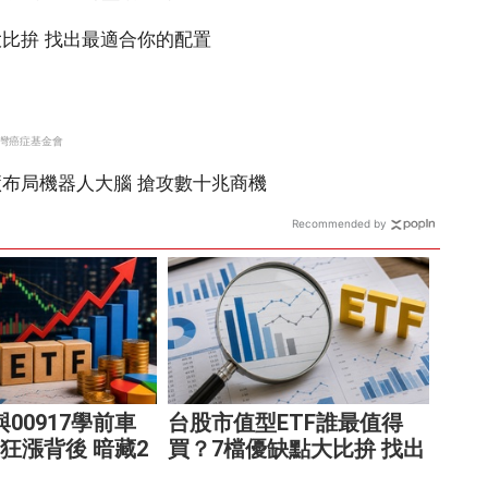
Recommended by
9與00917學前車
台股市值型ETF誰最值得
F狂漲背後 暗藏2
買？7檔優缺點大比拚 找出
阱
最適合你的配置