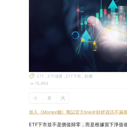
ETF
,
ETF清算
,
ETF下市
,
折價
15,450
大
小
原
加入《Money錢》雜誌官方line＠財經資訊不漏
ETF下市並不是價值歸零，而是根據當下淨值