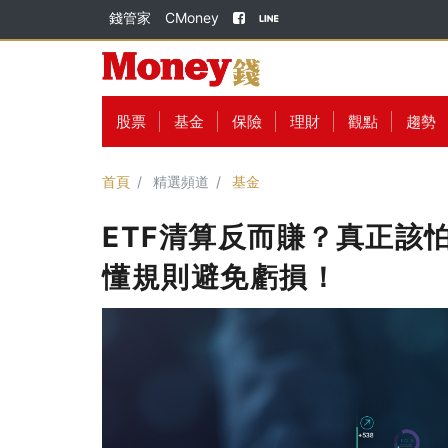
錢管家
CMoney
股票
基金
保險
理財
觀點
趨勢
首頁
精選頻道
基金
ETF清算反而賺？真正該
懂規則避免虧損！