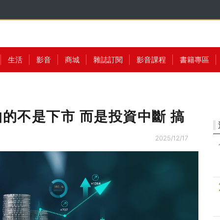
生活
影音
商城
雜誌訂閱
影音課程
書籍專區
怕的不是下市 而是投資中斷 搞
2025/12/17