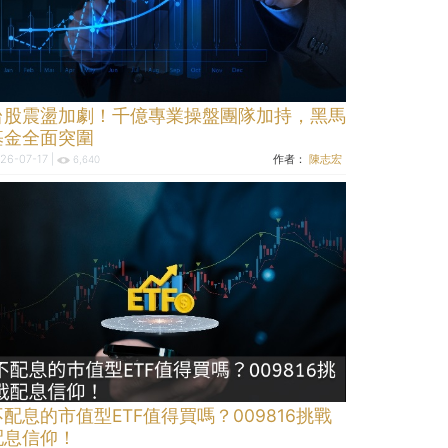
台股震盪加劇！千億專業操盤團隊加持，黑馬
基金全面突圍
26-07-17 |
作者：
陳志宏
6,640
不配息的市值型ETF值得買嗎？009816挑戰
配息信仰！