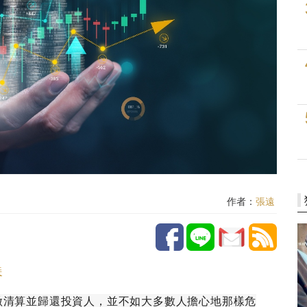
作者：
張遠
接
做清算並歸還投資人，並不如大多數人擔心地那樣危