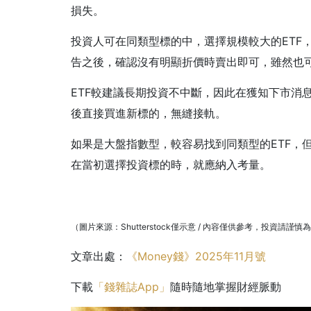
損失。
投資人可在同類型標的中，選擇規模較大的ETF
告之後，確認沒有明顯折價時賣出即可，雖然也
ETF較建議長期投資不中斷，因此在獲知下市消
後直接買進新標的，無縫接軌。
如果是大盤指數型，較容易找到同類型的ETF，
在當初選擇投資標的時，就應納入考量。
（圖片來源：Shutterstock僅示意 / 內容僅供參考，投資請謹慎
文章出處：
《Money錢》2025年11月號
下載
「錢雜誌App」
隨時隨地掌握財經脈動