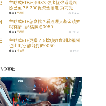
主動式ETF狂漲93% 強者恆強還是風
險已至？5,300億資金搶進 買前先看
清這些
作者：
呂珮辰
11,253
主動式ETF怎麼挑？看經理人基金績效
就有譜 這5檔勝過0050！
作者：
呂珮辰
10,157
主動式ETF更賺？ 8檔績效實測比報酬
也比風險 誰能打敗0050
作者：
清流君
9,617
猜你喜歡