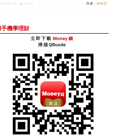
26-03-06 |
作者：
林奇芬
12,415
用手機學理財
立 即 下 載
Money 錢
掃 描 QRcode