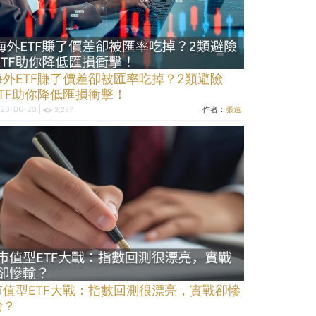
海外ETF賺了價差卻被匯率吃掉？2類避險
ETF助你降低匯損衝擊！
26-06-20 |
作者：
張遠
3,297
市值型ETF大戰：指數回測很漂亮，實戰卻慘
輸？