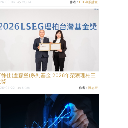
26-03-06 |
作者：
ETF存股計畫
13,924
普徠仕(盧森堡)系列基金 2026年榮獲理柏三
大獎
26-04-22 |
作者：
陳志宏
5,988