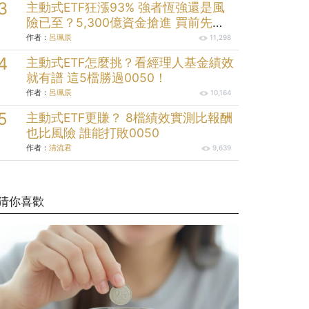
主動式ETF狂漲93% 強者恆強還是風
險已至？5,300億資金搶進 買前先看
清這些
作者：
呂珮辰
11,298
主動式ETF怎麼挑？看經理人基金績效
就有譜 這5檔勝過0050！
作者：
呂珮辰
10,164
主動式ETF更賺？ 8檔績效實測比報酬
也比風險 誰能打敗0050
作者：
清流君
9,639
猜你喜歡