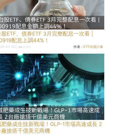
台股ETF、債券ETF 3月完整配息一次看 |
0919配息上調44%！
26-03-03 |
作者：
ETF存股計畫
9,122
減肥藥成生技新戰場！GLP-1市場高速成長 2
台廠搶搭千億美元商機