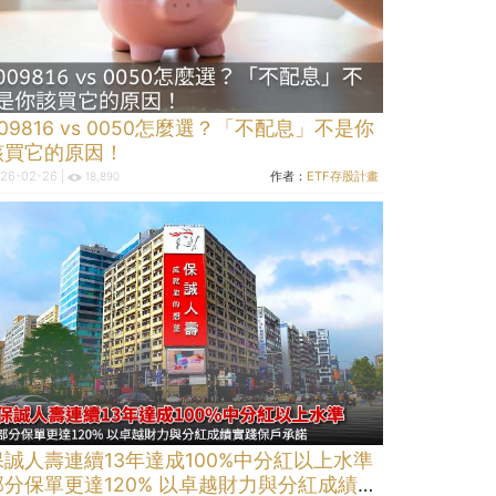
09816 vs 0050怎麼選？「不配息」不是你
該買它的原因！
26-02-26 |
作者：
ETF存股計畫
18,890
保誠人壽連續13年達成100%中分紅以上水準
部分保單更達120% 以卓越財力與分紅成績實