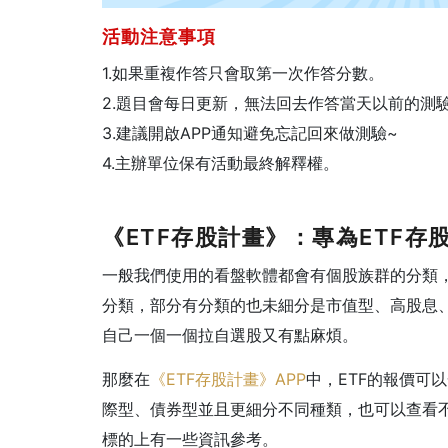
活動注意事項
1.如果重複作答只會取第一次作答分數。
2.題目會每日更新，無法回去作答當天以前的測
3.建議開啟APP通知避免忘記回來做測驗~
4.主辦單位保有活動最終解釋權。
《ETF存股計畫》：專為ETF存
一般我們使用的看盤軟體都會有個股族群的分類，
分類，部分有分類的也未細分是市值型、高股息、
自己一個一個拉自選股又有點麻煩。
那麼在
《ETF存股計畫》APP
中，ETF的報價可
際型、債券型並且更細分不同種類，也可以查看
標的上有一些資訊參考。