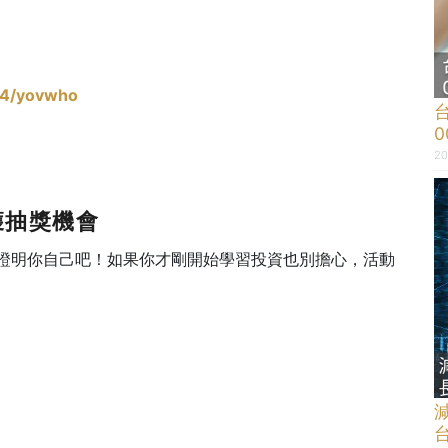
94/yovwho
0
20
獲抽獎機會
~來證明你自己吧！如果你才剛開始學習投資也別擔心，活動
！