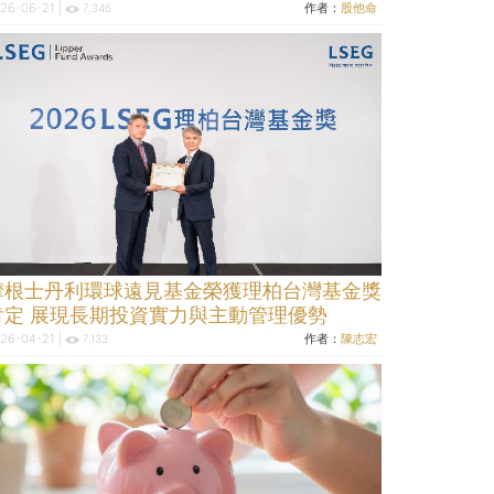
26-06-21 |
作者：
股他命
7,346
摩根士丹利環球遠見基金榮獲理柏台灣基金獎
肯定 展現長期投資實力與主動管理優勢
26-04-21 |
作者：
陳志宏
7,133