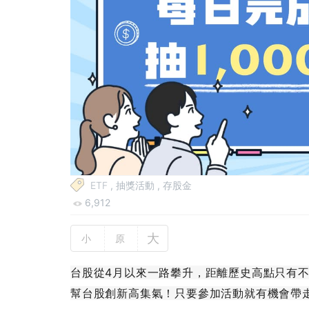
ETF
,
抽獎活動
,
存股金
6,912
大
小
原
台股從4月以來一路攀升，距離歷史高點只有不
幫台股創新高集氣！只要參加活動就有機會帶走$