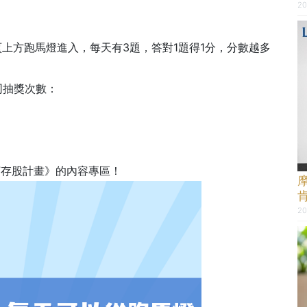
20
頁上方跑馬燈進入，每天有3題，答對1題得1分，分數越多
同抽獎次數：
TF存股計畫》的內容專區！
20