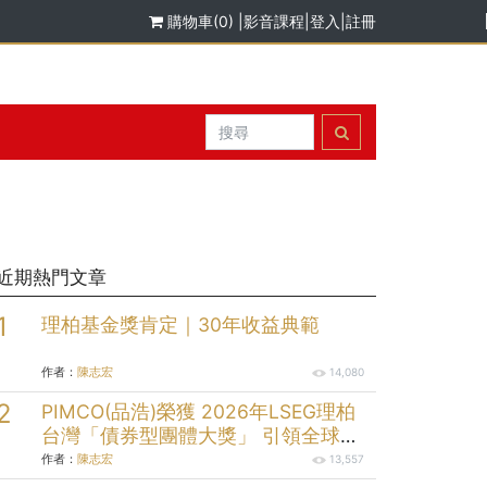
購物車(0)
|
影音課程
|
登入
|
註冊
近期熱門文章
理柏基金獎肯定｜30年收益典範
作者：
陳志宏
14,080
PIMCO(品浩)榮獲 2026年LSEG理柏
台灣「債券型團體大獎」 引領全球固
定收益投資逾半世紀的投資實力
作者：
陳志宏
13,557