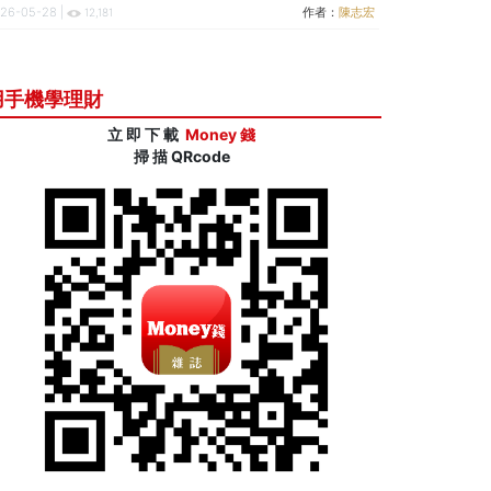
踐保戶承諾
26-05-28 |
作者：
陳志宏
12,181
用手機學理財
立 即 下 載
Money 錢
掃 描 QRcode