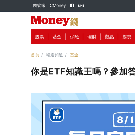
錢管家
CMoney
股票
基金
保險
理財
觀點
趨勢
首頁
精選頻道
基金
你是ETF知識王嗎？參加答