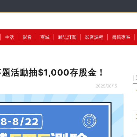
生活
影音
商城
雜誌訂閱
影音課程
書籍專區
題活動抽$1,000存股金！
2025/08/15