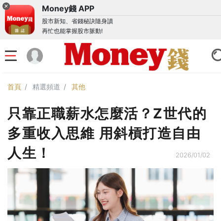
Money錢 APP
股市新知、省錢秘訣隨身讀
再忙也能掌握股市脈動!
首頁
精選頻道
其他
只靠正職薪水怎麼活？Z世代的
多重收入思維 用斜槓打造自由
人生！
2026/01/02