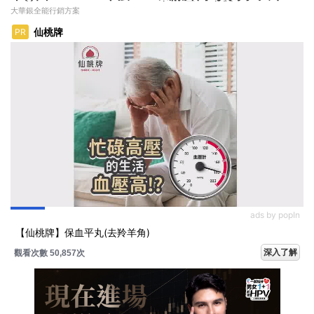
開募
方向靈活應對
大華銀全能行銷方案
仙桃牌
PR
ads by popIn
【仙桃牌】保血平丸(去羚羊角)
深入了解
觀看次數 50,857次