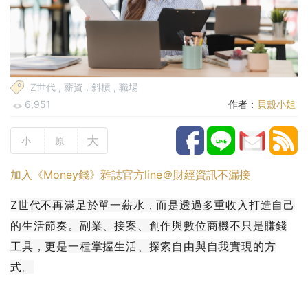
Z世代
,
薪資
,
斜槓
,
職場
6,951
作者：
貝殼小姐
大
小
原
加入《Money錢》雜誌官方line＠財經資訊不漏接
Z世代不再滿足於單一薪水，而是透過多重收入打造自己
的生活節奏。副業、接案、創作與數位商機不只是賺錢
工具，更是一種掌握生活、探索自由與自我實現的方
式。