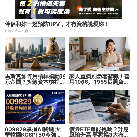
伴侶和妳一起預防HPV，才有資格說愛妳！
台灣癌症基金會
馬斯克如何用槓桿撬動兆
家人重病別急著辭職！善
元帝國？拆解資本槓桿5
用1966、1955長照資源
步驟 看懂財富放大術
撐過家庭財務危機
009829掌握AI關鍵 大
債券ETF還能抱嗎？升息
華韓國KOSPI 50今強勢
風險升高 專家揭3大布局