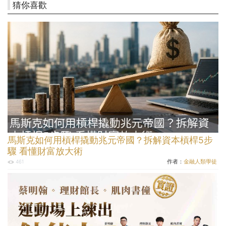
猜你喜歡
馬斯克如何用槓桿撬動兆元帝國？拆解資本槓桿5步
驟 看懂財富放大術
作者：
金融人類學徒
461