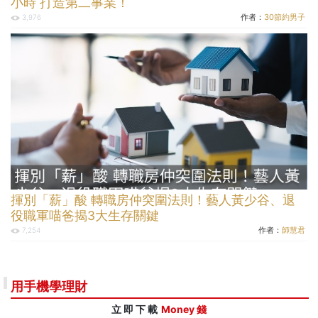
小時 打造第二事業！
作者：
30節約男子
3,976
揮別「薪」酸 轉職房仲突圍法則！藝人黃少谷、退
役職軍喵爸揭3大生存關鍵
作者：
師慧君
7,254
用手機學理財
立 即 下 載
Money 錢