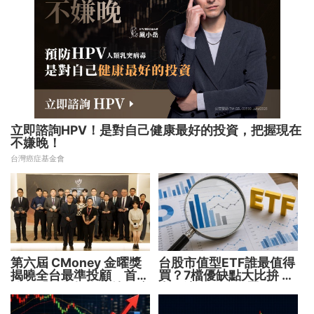
立即諮詢HPV！是對自己健康最好的投資，把握現在
不嫌晚！
台灣癌症基金會
第六屆 CMoney 金曜獎
台股市值型ETF誰最值得
揭曉全台最準投顧 首度
買？7檔優缺點大比拚 找
公開「零售投資數據」應
出最適合你的配置
用 助攻投顧、投信打造
下一代