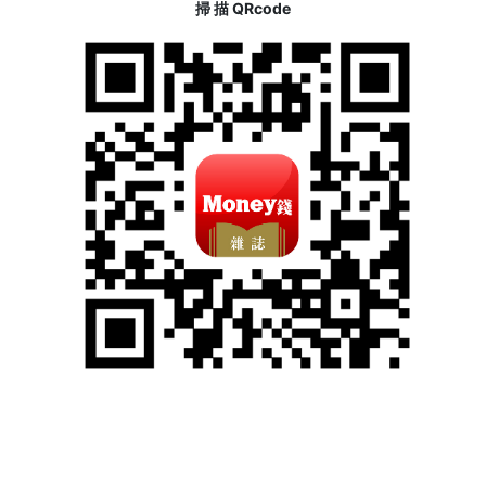
掃 描 QRcode