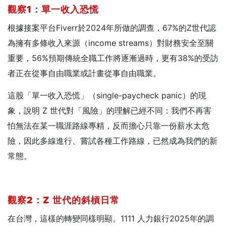
觀察1
：單一收入恐慌
根據接案平台Fiverr於2024年所做的調查，67%的Z世代認
為擁有多條收入來源（income streams）對財務安全至關
重要，56%預期傳統全職工作將逐漸過時，更有38%的受訪
者正在從事自由職業或計畫從事自由職業。
這股「單一收入恐慌」（single-paycheck panic）的現
象，說明 Z 世代對「風險」的理解已經不同：我們不再害
怕無法在某一職涯路線專精，反而擔心只靠一份薪水太危
險，因此多線進行、嘗試各種工作路線，已然成為我們的新
常態。
觀察2
：Z
世代的斜槓日常
在台灣，這樣的轉變同樣明顯。1111 人力銀行2025年的調