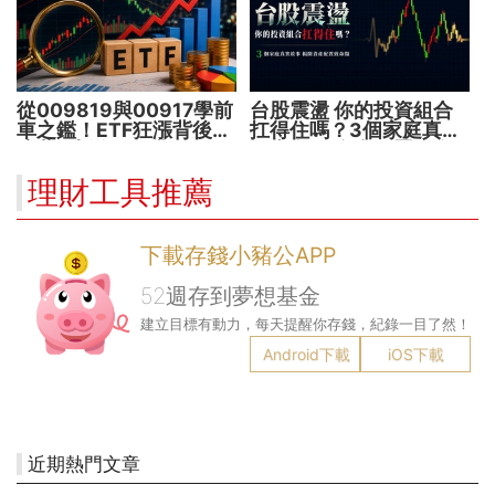
從009819與00917學前
台股震盪 你的投資組合
車之鑑！ETF狂漲背後
扛得住嗎？3個家庭真實
暗藏2大溢價陷阱
故事 揭開資產配置致命
傷
理財工具推薦
下載存錢小豬公APP
52週存到夢想基金
建立目標有動力，每天提醒你存錢，紀錄一目了然！
Android下載
iOS下載
近期熱門文章