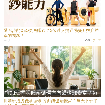
愛跑步的CEO更會賺錢？3位達人揭運動提升投資勝
率的關鍵！
作者：
黃士育
1,931
拚加班擺脫低薪循環 方向錯也難變富？每天下班半