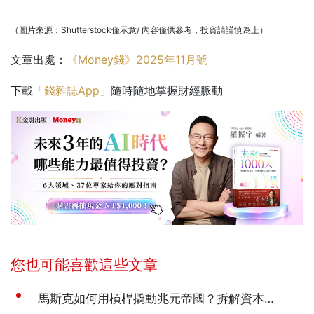
（圖片來源：Shutterstock僅示意/ 內容僅供參考，投資請謹慎為上）
文章出處：
《Money錢》2025年11月號
下載
「錢雜誌App」
隨時隨地掌握財經脈動