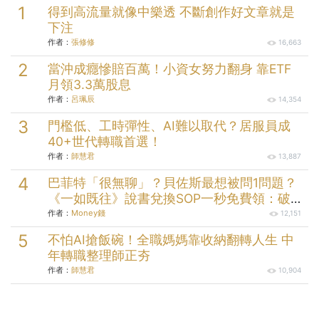
得到高流量就像中樂透 不斷創作好文章就是
下注
作者：
張修修
16,663
當沖成癮慘賠百萬！小資女努力翻身 靠ETF
月領3.3萬股息
作者：
呂珮辰
14,354
門檻低、工時彈性、AI難以取代？居服員成
40+世代轉職首選！
作者：
師慧君
13,887
巴菲特「很無聊」？貝佐斯最想被問1問題？
《一如既往》說書兌換SOP一秒免費領：破解
23條人性案例
作者：
Money錢
12,151
不怕AI搶飯碗！全職媽媽靠收納翻轉人生 中
年轉職整理師正夯
作者：
師慧君
10,904