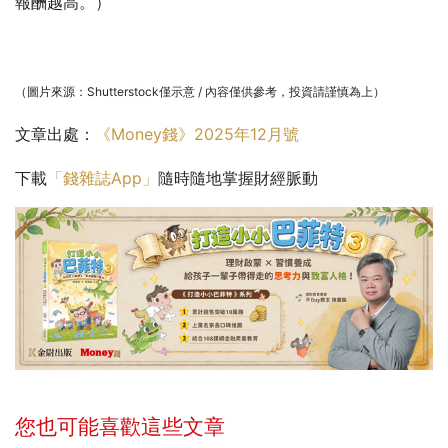
報酬越高。）
（圖片來源：Shutterstock僅示意 / 內容僅供參考，投資請謹慎為上）
文章出處：
《Money錢》2025年12月號
下載
「錢雜誌App」
隨時隨地掌握財經脈動