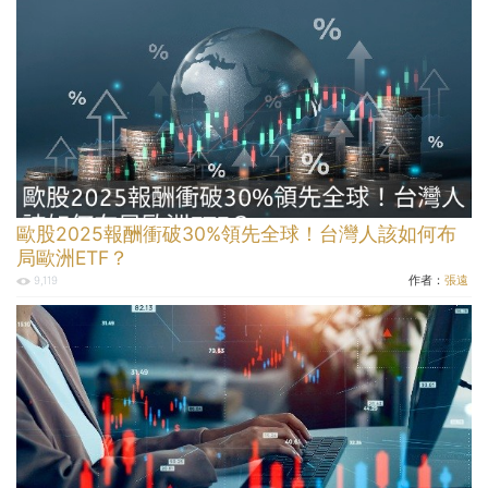
歐股2025報酬衝破30%領先全球！台灣人該如何布
局歐洲ETF？
作者：
張遠
9,119