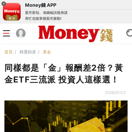
Money錢 APP
股市新知、省錢秘訣隨身讀
再忙也能掌握股市脈動!
首頁
精選頻道
基金
同樣都是「金」報酬差2倍？黃
金ETF三流派 投資人這樣選！
2026/01/23