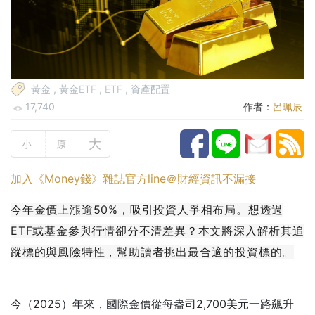
黃金
,
黃金ETF
,
ETF
,
資產配置
17,740
作者：
呂珮辰
大
小
原
加入《Money錢》雜誌官方line＠財經資訊不漏接
今年金價上漲逾50%，吸引投資人爭相布局。想透過
ETF或基金參與行情卻分不清差異？本文將深入解析其追
蹤標的與風險特性，幫助讀者挑出最合適的投資標的。
今（2025）年來，國際金價從每盎司2,700美元一路飆升