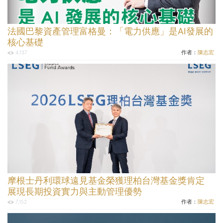
法國巴黎資產管理富格曼：「電力供應」是AI發展的
核心基礎
作者：
陳志宏
4,137
摩根士丹利環球遠見基金榮獲理柏台灣基金獎肯定
展現長期投資實力與主動管理優勢
作者：
陳志宏
7,152