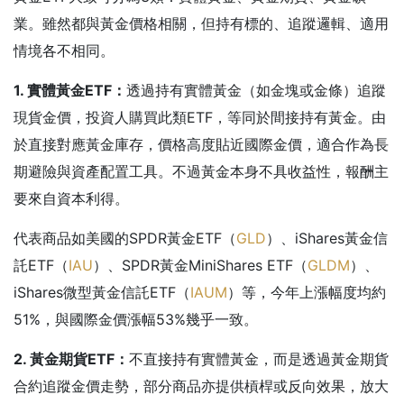
業。雖然都與黃金價格相關，但持有標的、追蹤邏輯、適用
情境各不相同。
1. 實體黃金ETF
：
透過持有實體黃金（如金塊或金條）追蹤
現貨金價，投資人購買此類ETF，等同於間接持有黃金。由
於直接對應黃金庫存，價格高度貼近國際金價，適合作為長
期避險與資產配置工具。不過黃金本身不具收益性，報酬主
要來自資本利得。
代表商品如美國的SPDR黃金ETF（
GLD
）、iShares黃金信
託ETF（
IAU
）、SPDR黃金MiniShares ETF（
GLDM
）、
iShares微型黃金信託ETF（
IAUM
）等，今年上漲幅度均約
51%，與國際金價漲幅53%幾乎一致。
2. 黃金期貨ETF
：
不直接持有實體黃金，而是透過黃金期貨
合約追蹤金價走勢，部分商品亦提供槓桿或反向效果，放大