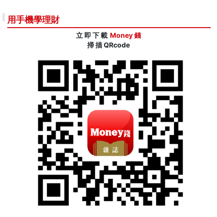
用手機學理財
立 即 下 載
Money 錢
掃 描 QRcode