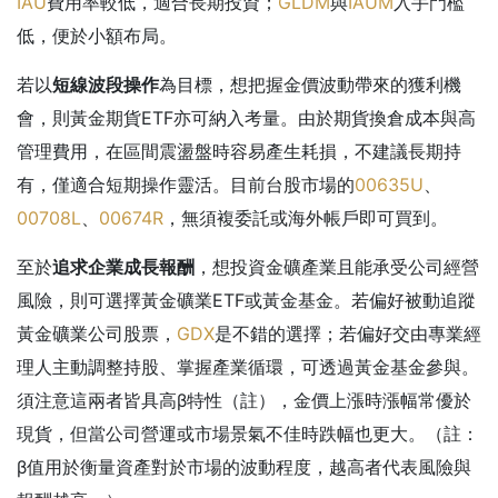
IAU
費用率較低，適合長期投資；
GLDM
與
IAUM
入手門檻
低，便於小額布局。
若以
短線波段操作
為目標，想把握金價波動帶來的獲利機
會，則黃金期貨ETF亦可納入考量。由於期貨換倉成本與高
管理費用，在區間震盪盤時容易產生耗損，不建議長期持
有，僅適合短期操作靈活。目前台股市場的
00635U
、
00708L
、
00674R
，無須複委託或海外帳戶即可買到。
至於
追求企業成長報酬
，想投資金礦產業且能承受公司經營
風險，則可選擇黃金礦業ETF或黃金基金。若偏好被動追蹤
黃金礦業公司股票，
GDX
是不錯的選擇；若偏好交由專業經
理人主動調整持股、掌握產業循環，可透過黃金基金參與。
須注意這兩者皆具高β特性（註），金價上漲時漲幅常優於
現貨，但當公司營運或市場景氣不佳時跌幅也更大。（註：
β值用於衡量資產對於市場的波動程度，越高者代表風險與