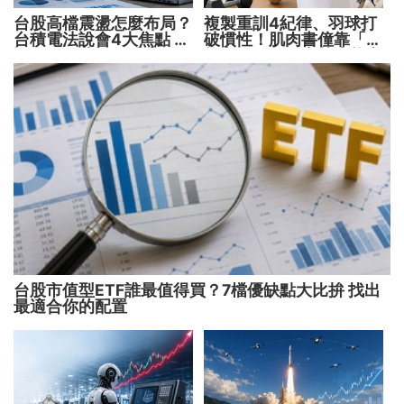
台股高檔震盪怎麼布局？
複製重訓4紀律、羽球打
台積電法說會4大焦點 AI
破慣性！肌肉書僮靠「動
設備股、蘋概股受惠
能交易」穩健穿越牛熊市
台股市值型ETF誰最值得買？7檔優缺點大比拚 找出
最適合你的配置