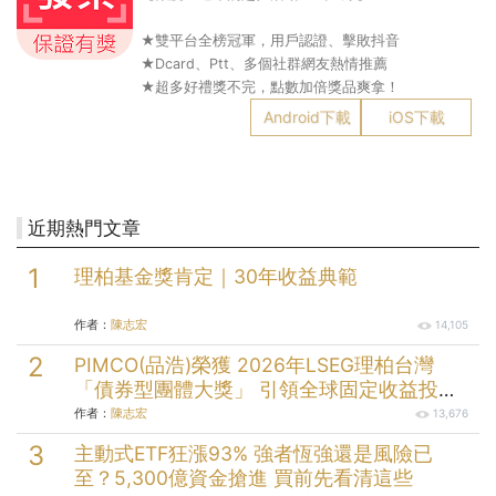
★雙平台全榜冠軍，用戶認證、擊敗抖音
★Dcard、Ptt、多個社群網友熱情推薦
★超多好禮獎不完，點數加倍獎品爽拿！
Android下載
iOS下載
近期熱門文章
理柏基金獎肯定｜30年收益典範
作者：
陳志宏
14,105
PIMCO(品浩)榮獲 2026年LSEG理柏台灣
「債券型團體大獎」 引領全球固定收益投資
逾半世紀的投資實力
作者：
陳志宏
13,676
主動式ETF狂漲93% 強者恆強還是風險已
至？5,300億資金搶進 買前先看清這些