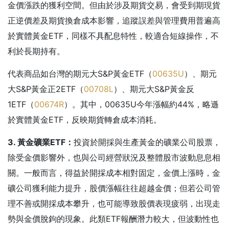
金價漲跌的獲利空間。但由於涉及期貨交易，會受到期現貨
正逆價差及期貨換倉成本影響，追蹤誤差與管理費用普遍高
於實體黃金ETF，同樣不具配息特性，較適合短線操作，不
利於長期持有。
代表商品如台灣的期元大S&P黃金ETF（
00635U
）、期元
大S&P黃金正2ETF（
00708L
）、期元大S&P黃金反
1ETF（
00674R
）。其中，00635U今年漲幅約44%，略遜
於實體黃金ETF，反映期貨轉倉成本消耗。
3. 黃金礦業ETF
：
投資於開採與生產黃金的礦業公司股票，
除受金價影響外，也與公司經營狀況及整體股市波動息息相
關。一般而言，得益於開採成本相對固定，金價上漲時，金
礦公司獲利能力提升，股價漲幅往往超越金價；但若公司管
理不善或開採成本攀升，也可能導致股價表現疲弱，出現走
勢與金價脫鉤的現象。此類ETF報酬潛力較大，但波動性也