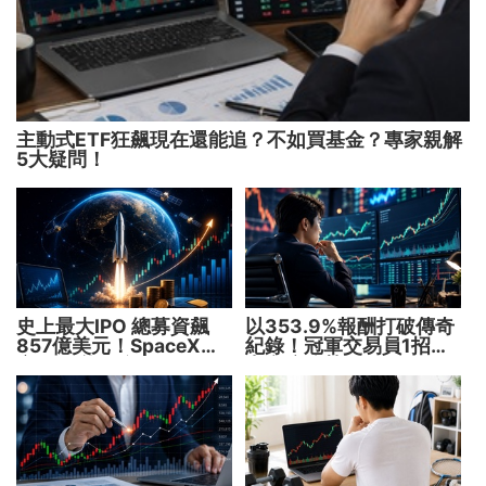
主動式ETF狂飆現在還能追？不如買基金？專家親解
5大疑問！
史上最大IPO 總募資飆
以353.9%報酬打破傳奇
857億美元！SpaceX升
紀錄！冠軍交易員1招抓
空 股價能飛多久？
出翻倍強勢股