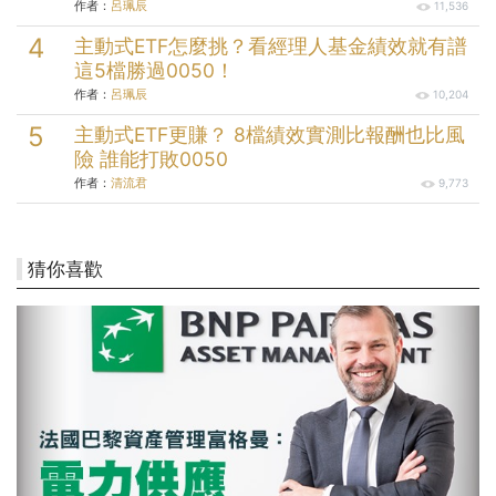
作者：
呂珮辰
11,536
主動式ETF怎麼挑？看經理人基金績效就有譜
這5檔勝過0050！
作者：
呂珮辰
10,204
主動式ETF更賺？ 8檔績效實測比報酬也比風
險 誰能打敗0050
作者：
清流君
9,773
猜你喜歡