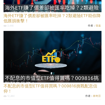
海外ETF賺了價差卻被匯率吃掉？2類避險ETF助你降
低匯損衝擊！
作者：
張遠
3,446
不配息的市值型ETF值得買嗎？009816挑戰配息信
仰！
作者：
林奇芬
12,460