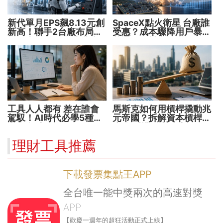
新代單月EPS飆8.13元創
SpaceX點火衛星 台廠誰
新高！聯手2台廠布局機
受惠？成本驟降用戶暴增
器人大腦 搶攻數十兆商
華通、穩懋享紅利！
機
工具人人都有 差在誰會
馬斯克如何用槓桿撬動兆
駕馭！AI時代必學5種能
元帝國？拆解資本槓桿5
力 把握未來1000天
步驟 看懂財富放大術
理財工具推薦
下載發票集點王APP
全台唯一能中獎兩次的高速對獎
APP
【歡慶一週年的超狂活動正式上線】