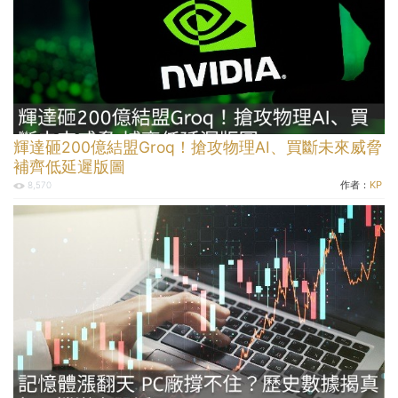
輝達砸200億結盟Groq！搶攻物理AI、買斷未來威脅
補齊低延遲版圖
作者：
KP
8,570