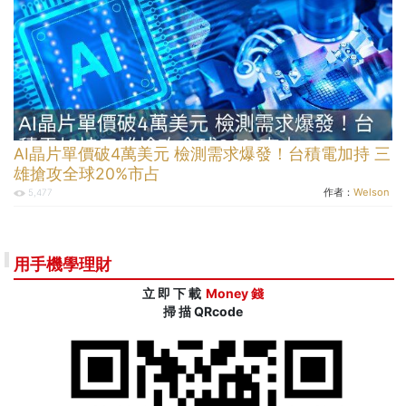
AI晶片單價破4萬美元 檢測需求爆發！台積電加持 三
雄搶攻全球20%市占
作者：
Welson
5,477
用手機學理財
立 即 下 載
Money 錢
掃 描 QRcode