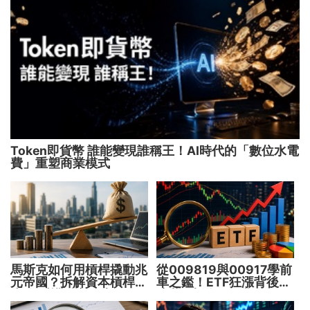
Token即貨幣 誰能變現誰稱王！AI時代的「數位水電
費」重塑商業模式
馬斯克如何用槓桿撬動兆
從009819與00917學前
元帝國？拆解資本槓桿5
車之鑑！ETF狂漲背後
步驟 看懂財富放大術
暗藏2大溢價陷阱