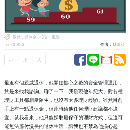
退休
,
退休金
,
投資
,
風險
73,953
作者：
林奇芬
大
小
原
最近有個親戚退休，他開始擔心之後的資金管理運用，
於是來找我諮詢。聊了一下，我發現他年紀大、對各種
理財工具都相當陌生，也沒有太多理財經驗。雖然目前
手上有一點退休金，但此時給他任何理財建議都不適
宜。就我看來，他只能採取最保守的理財方式，但這可
能無法應付漫長的退休生活，讓我也不禁為他擔心起