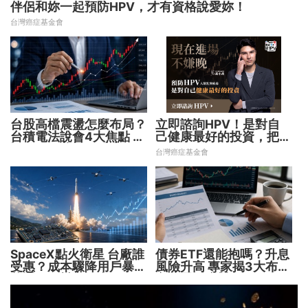
伴侶和妳一起預防HPV，才有資格說愛妳！
台灣癌症基金會
台股高檔震盪怎麼布局？
立即諮詢HPV！是對自
台積電法說會4大焦點 AI
己健康最好的投資，把握
設備股、蘋概股受惠
現在不嫌晚！
台灣癌症基金會
SpaceX點火衛星 台廠誰
債券ETF還能抱嗎？升息
受惠？成本驟降用戶暴增
風險升高 專家揭3大布局
華通、穩懋享紅利！
方向靈活應對