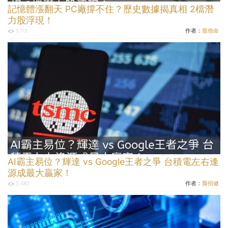
記憶體漲翻天 PC廠撐不住？歷史數據揭真相 2檔潛
力股浮現！
作者：
股他命
5,113
AI霸主易位？輝達 vs Google王者之爭 台積電左右逢
源成最大贏家！
作者：
龔招健
5,485