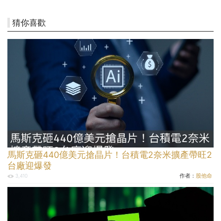
猜你喜歡
馬斯克砸440億美元搶晶片！台積電2奈米擴產帶旺2
台廠迎爆發
作者：
股他命
3,410