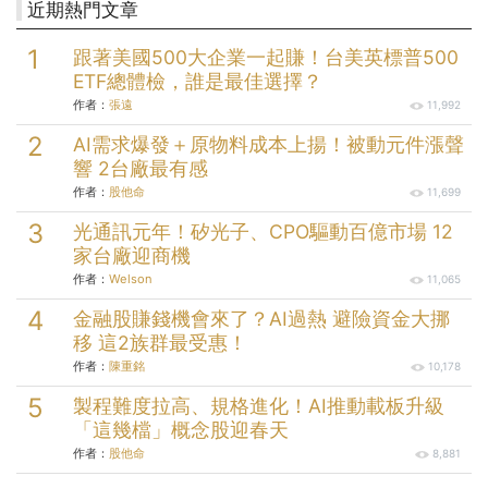
近期熱門文章
跟著美國500大企業一起賺！台美英標普500
ETF總體檢，誰是最佳選擇？
作者：
張遠
11,992
AI需求爆發＋原物料成本上揚！被動元件漲聲
響 2台廠最有感
作者：
股他命
11,699
光通訊元年！矽光子、CPO驅動百億市場 12
家台廠迎商機
作者：
Welson
11,065
金融股賺錢機會來了？AI過熱 避險資金大挪
移 這2族群最受惠！
作者：
陳重銘
10,178
製程難度拉高、規格進化！AI推動載板升級
「這幾檔」概念股迎春天
作者：
股他命
8,881