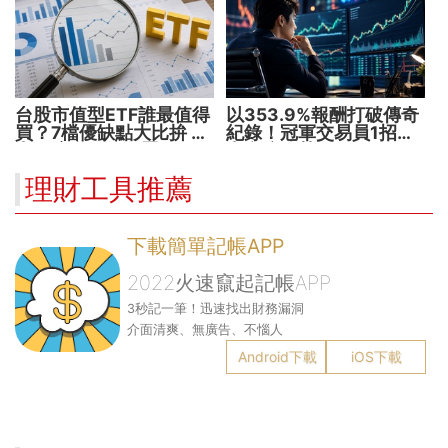
台股市值型ETF誰最值得
以353.9%報酬打破傳奇
買？7檔優缺點大比拚 找
紀錄！冠軍交易員1招抓
出最適合你的配置
出翻倍強勢股
理財工具推薦
下載簡單記帳APP
2022火速竄起記帳APP
3秒記一筆！迅速找出財務漏洞
介面清爽、無廣告、不惱人
Android下載
iOS下載