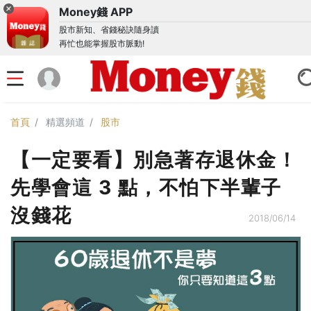
Money錢 APP
股市新知、省錢秘訣隨身讀
再忙也能掌握股市脈動!
首頁
精選頻道
股市
【一定要看】別急著存退休金！
先學會這 3 點，不怕下半輩子
沒錢花
2018/06/14