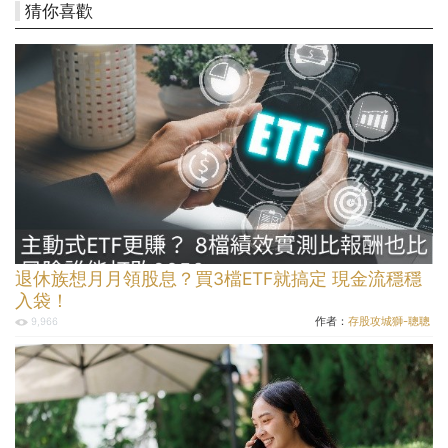
猜你喜歡
退休族想月月領股息？買3檔ETF就搞定 現金流穩穩
入袋！
作者：
存股攻城獅-聰聰
9,966