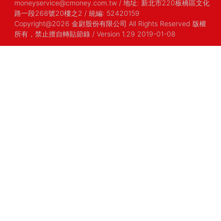
moneyservice@cmoney.com.tw
/
地址: 新北市220板橋區文化
路一段268號20樓之2
/
統編: 52420159
Copyright@2026 金尉股份有限公司 All Rights Reserved 版權
所有，禁止擅自轉貼節錄
/ Version 1.29 2019-01-08