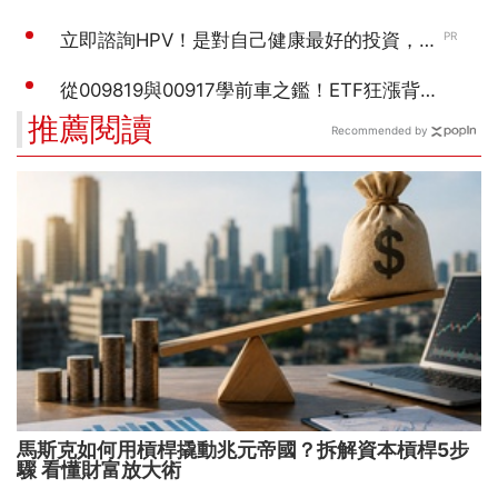
推薦閱讀
Recommended by
馬斯克如何用槓桿撬動兆元帝國？拆解資本槓桿5步
驟 看懂財富放大術