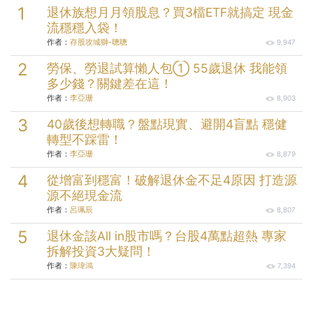
退休族想月月領股息？買3檔ETF就搞定 現金
流穩穩入袋！
作者：
存股攻城獅-聰聰
9,947
勞保、勞退試算懶人包① 55歲退休 我能領
多少錢？關鍵差在這！
作者：
李亞珊
8,903
40歲後想轉職？盤點現實、避開4盲點 穩健
轉型不踩雷！
作者：
李亞珊
8,879
從增富到穩富！破解退休金不足4原因 打造源
源不絕現金流
作者：
呂珮辰
8,807
退休金該All in股市嗎？台股4萬點超熱 專家
拆解投資3大疑問！
作者：
陳瑋鴻
7,394