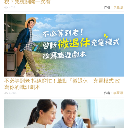
稅？免稅關鍵一次看
作者：
李亞珊
4,118
不必等到老 拒絕窮忙！啟動「微退休」充電模式 改
寫你的職涯劇本
作者：
李亞珊
4,866