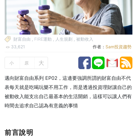
財富自由
,
FIRE運動
,
人生規劃
,
被動收入
33,621
作者：
Sam投資趨勢
大
小
原
邁向財富自由系列 EP02，這邊要強調所謂的財富自由不代
表每天就是吃喝玩樂不用工作，而是透過投資理財讓自己的
被動收入能支出自己最基本的生活開銷，這樣可以讓人們有
時間去追求自己認為有意義的事情
前言說明