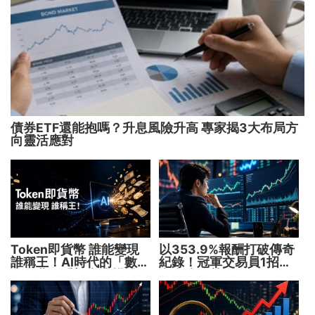
債券ETF還能抱嗎？升息風險升高 專家揭3大布局方
向靈活應對
Token即貨幣 誰能變現
以353.9%報酬打破傳奇
誰稱王！AI時代的「數位
紀錄！冠軍交易員1招抓
水電費」重塑商業模式
出翻倍強勢股