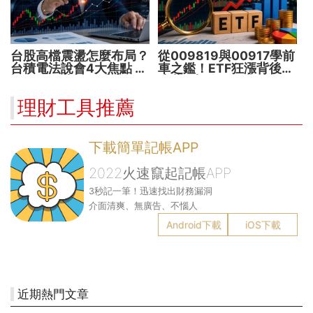
台股高檔震盪怎麼布局？
從009819與00917學前
台積電法說會4大焦點 AI
車之鑑！ETF狂漲背後
設備股、蘋概股受惠
暗藏2大溢價陷阱
理財工具推薦
下載簡單記帳APP
2022火速竄起記帳APP
3秒記一筆！迅速找出財務漏洞
介面清爽、無廣告、不惱人
Android下載
iOS下載
近期熱門文章