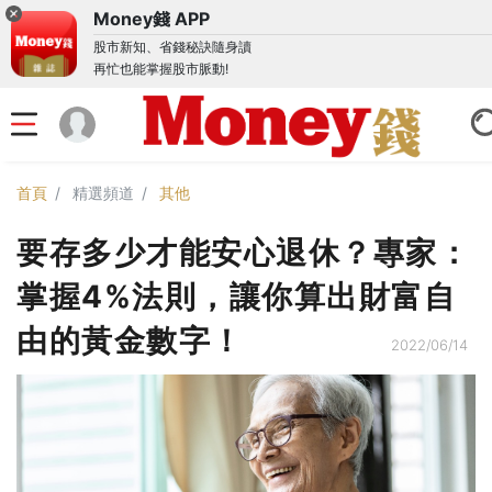
Money錢 APP
股市新知、省錢秘訣隨身讀
再忙也能掌握股市脈動!
首頁
精選頻道
其他
要存多少才能安心退休？專家：
掌握4%法則，讓你算出財富自
由的黃金數字！
2022/06/14