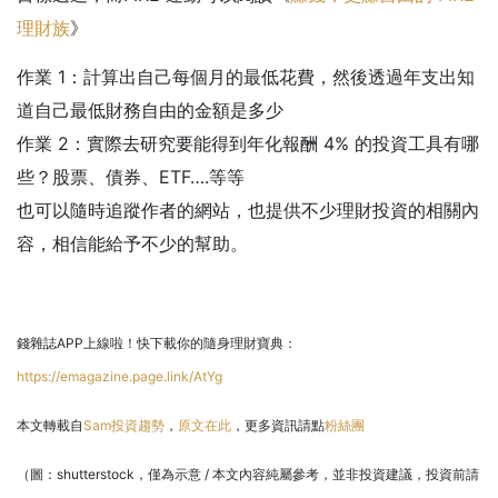
理財族
》
作業 1：計算出自己每個月的最低花費，然後透過年支出知
道自己最低財務自由的金額是多少
作業 2：實際去研究要能得到年化報酬 4% 的投資工具有哪
些？股票、債券、ETF….等等
也可以隨時追蹤作者的網站，也提供不少理財投資的相關內
容，相信能給予不少的幫助。
錢雜誌APP上線啦！快下載你的隨身理財寶典：
https://emagazine.page.link/AtYg
本文轉載自
Sam投資趨勢
，
原文在此
，更多資訊請點
粉絲團
（圖：shutterstock，僅為示意 / 本文內容純屬參考，並非投資建議，投資前請