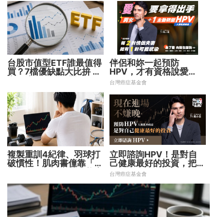
台股市值型ETF誰最值得
伴侶和妳一起預防
買？7檔優缺點大比拚 找
HPV，才有資格說愛
出最適合你的配置
妳！
台灣癌症基金會
複製重訓4紀律、羽球打
立即諮詢HPV！是對自
破慣性！肌肉書僮靠「動
己健康最好的投資，把握
能交易」穩健穿越牛熊市
現在不嫌晚！
台灣癌症基金會