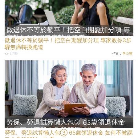
微退休不等於躺平！把空白期變加分項 專家教你3步
驟無痛轉換跑道
作者：
李亞珊
3,785
勞保、勞退試算懶人包③ 65歲領退休金 如何不被課