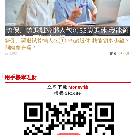
勞保、勞退試算懶人包① 55歲退休 我能領多少錢？
關鍵差在這！
作者：
李亞珊
8,910
用手機學理財
立 即 下 載
Money 錢
掃 描 QRcode