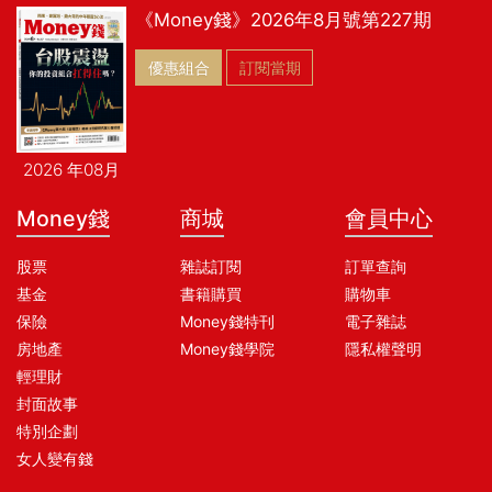
《Money錢》2026年8月號第227期
優惠組合
訂閱當期
2026 年08月
Money錢
商城
會員中心
股票
雜誌訂閱
訂單查詢
基金
書籍購買
購物車
保險
Money錢特刊
電子雜誌
房地產
Money錢學院
隱私權聲明
輕理財
封面故事
特別企劃
女人變有錢