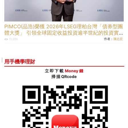
PIMCO(品浩)榮獲 2026年LSEG理柏台灣「債券型團
體大獎」 引領全球固定收益投資逾半世紀的投資實
力
作者：
陳志宏
13,686
用手機學理財
立 即 下 載
Money 錢
掃 描 QRcode