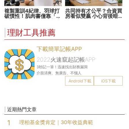
複製重訓4紀律、羽球打
共同持有才公平？合資買
破慣性！肌肉書僮靠「動
房看似雙贏 小心背後暗
能交易」穩健穿越牛熊市
藏代價！
理財工具推薦
下載簡單記帳APP
2022火速竄起記帳APP
3秒記一筆！迅速找出財務漏洞
介面清爽、無廣告、不惱人
Android下載
iOS下載
近期熱門文章
理柏基金獎肯定｜30年收益典範