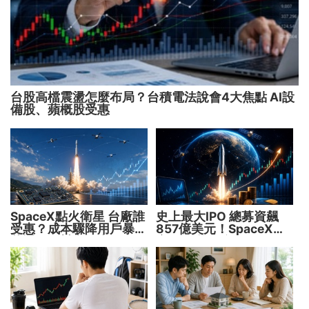
台股高檔震盪怎麼布局？台積電法說會4大焦點 AI設
備股、蘋概股受惠
SpaceX點火衛星 台廠誰
史上最大IPO 總募資飆
受惠？成本驟降用戶暴增
857億美元！SpaceX升
華通、穩懋享紅利！
空 股價能飛多久？