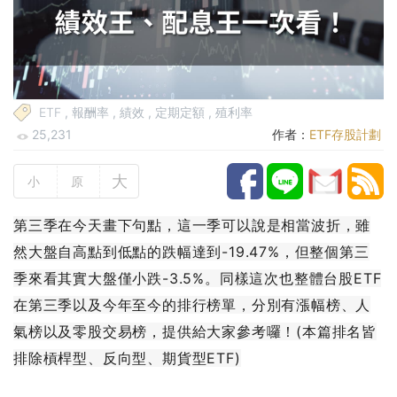
ETF
,
報酬率
,
績效
,
定期定額
,
殖利率
25,231
作者：
ETF存股計劃
大
小
原
第三季在今天畫下句點，這一季可以說是相當波折，雖
然大盤自高點到低點的跌幅達到-19.47%，但整個第三
季來看其實大盤僅小跌-3.5%。同樣這次也整體台股ETF
在第三季以及今年至今的排行榜單，分別有漲幅榜、人
氣榜以及零股交易榜，提供給大家參考囉！(本篇排名皆
排除槓桿型、反向型、期貨型ETF)