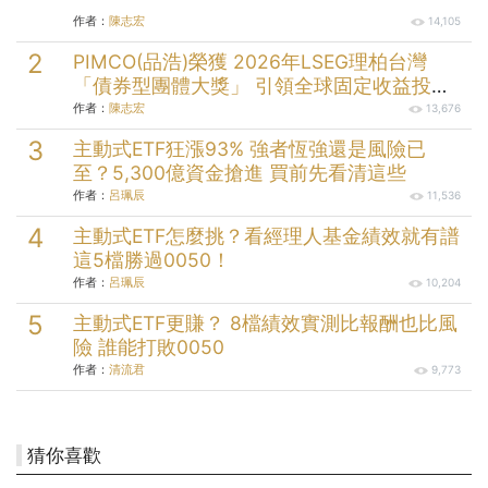
作者：
陳志宏
14,105
PIMCO(品浩)榮獲 2026年LSEG理柏台灣
「債券型團體大獎」 引領全球固定收益投資
逾半世紀的投資實力
作者：
陳志宏
13,676
主動式ETF狂漲93% 強者恆強還是風險已
至？5,300億資金搶進 買前先看清這些
作者：
呂珮辰
11,536
主動式ETF怎麼挑？看經理人基金績效就有譜
這5檔勝過0050！
作者：
呂珮辰
10,204
主動式ETF更賺？ 8檔績效實測比報酬也比風
險 誰能打敗0050
作者：
清流君
9,773
猜你喜歡