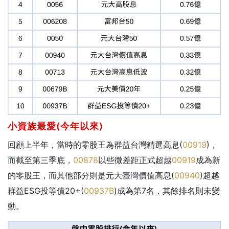
小資族最愛(今年以來)
回顧上半年，當時的零股王為群益台灣精選高息(
00919
)，
而截至第三季底，
00878
以些微差距正式超越
00919
成為新
的零股王，而其他部分則是元大臺灣價值高息(
00940
)超越
群益ESG投等債20+(
00937B
)成為第7名，其餘排名則未變
動。