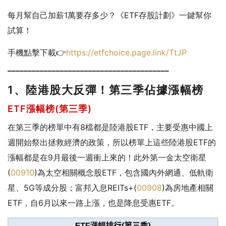
每月幫自己加薪1萬要存多少？《ETF存股計劃》一鍵幫你
試算！
手機點擊下載👉
https://etfchoice.page.link/TtJP
________________________________________
1、陸港股大反彈！第三季佔據漲幅榜
ETF漲幅榜(第三季)
在第三季的榜單中有8檔都是陸港股ETF，主要受惠中國上
週開始祭出拯救經濟的政策，所以榜單上這些陸港股ETF的
漲幅都是在9月最後一週衝上來的！此外第一金太空衛星
(
00910
)為太空相關概念股ETF，包含國內外網通、低軌衛
星、5G等成分股；富邦入息REITs+(
00908
)為房地產相關
ETF，自6月以來一路上漲，也是降息受惠ETF。