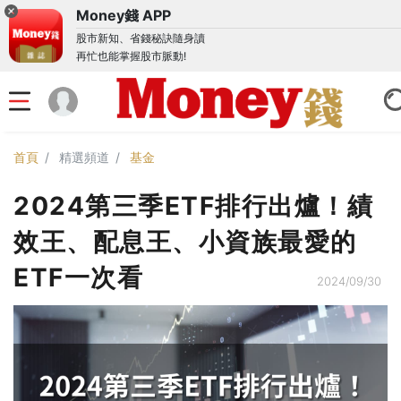
Money錢 APP
股市新知、省錢秘訣隨身讀
再忙也能掌握股市脈動!
首頁
精選頻道
基金
2024第三季ETF排行出爐！績
效王、配息王、小資族最愛的
ETF一次看
2024/09/30