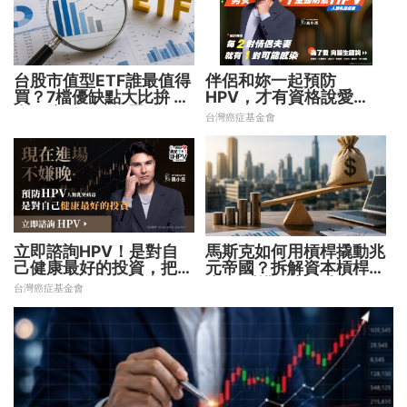
台股市值型ETF誰最值得
伴侶和妳一起預防
買？7檔優缺點大比拚 找
HPV，才有資格說愛
出最適合你的配置
妳！
台灣癌症基金會
立即諮詢HPV！是對自
馬斯克如何用槓桿撬動兆
己健康最好的投資，把握
元帝國？拆解資本槓桿5
現在不嫌晚！
步驟 看懂財富放大術
台灣癌症基金會