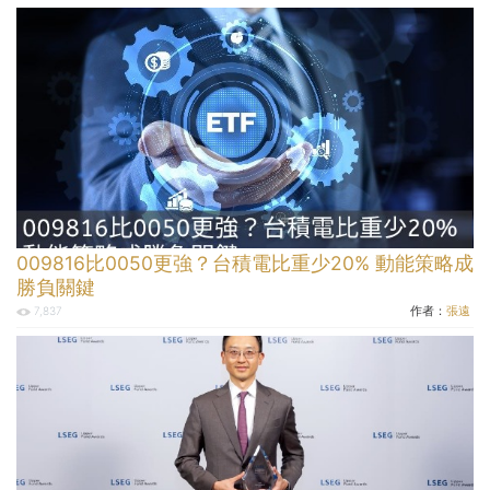
009816比0050更強？台積電比重少20% 動能策略成
勝負關鍵
作者：
張遠
7,837