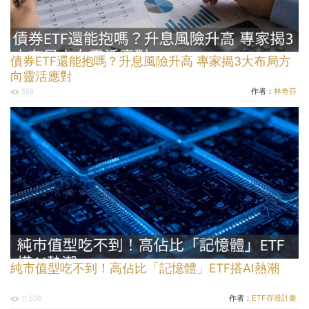
債券ETF還能抱嗎？升息風險升高 專家揭3大布局方
向靈活應對
作者：
林奇芬
559
純市值型吃不到！高佔比「記憶體」ETF搭AI熱潮
作者：
ETF存股計畫
11,506