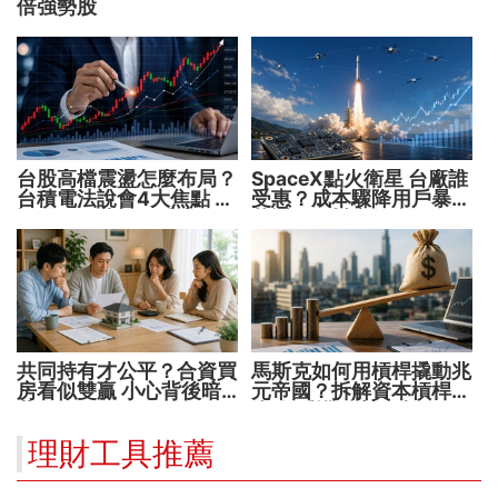
倍強勢股
台股高檔震盪怎麼布局？
SpaceX點火衛星 台廠誰
台積電法說會4大焦點 AI
受惠？成本驟降用戶暴增
設備股、蘋概股受惠
華通、穩懋享紅利！
共同持有才公平？合資買
馬斯克如何用槓桿撬動兆
房看似雙贏 小心背後暗
元帝國？拆解資本槓桿5
藏代價！
步驟 看懂財富放大術
理財工具推薦