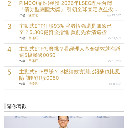
PIMCO(品浩)榮獲 2026年LSEG理柏台灣
「債券型團體大獎」 引領全球固定收益投資
逾半世紀的投資實力
作者：
陳志宏
13,687
主動式ETF狂漲93% 強者恆強還是風險已
至？5,300億資金搶進 買前先看清這些
作者：
呂珮辰
11,581
主動式ETF怎麼挑？看經理人基金績效就有譜
這5檔勝過0050！
作者：
呂珮辰
10,211
主動式ETF更賺？ 8檔績效實測比報酬也比風
險 誰能打敗0050
作者：
清流君
9,797
猜你喜歡