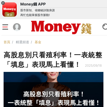
Money錢 APP
股市新知、省錢秘訣隨身讀
再忙也能掌握股市脈動!
首頁
精選頻道
基金
高股息別只看殖利率！一表統整
「填息」表現馬上看懂！
2025/09/18