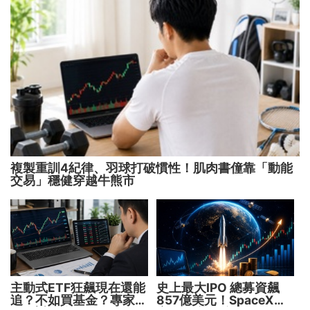
複製重訓4紀律、羽球打破慣性！肌肉書僮靠「動能
交易」穩健穿越牛熊市
主動式ETF狂飆現在還能
史上最大IPO 總募資飆
追？不如買基金？專家親
857億美元！SpaceX升