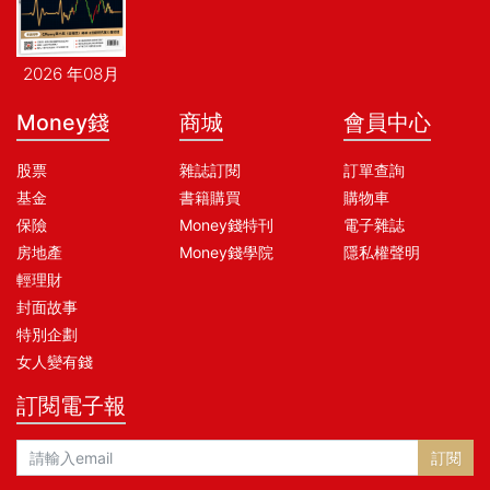
2026 年08月
Money錢
商城
會員中心
股票
雜誌訂閱
訂單查詢
基金
書籍購買
購物車
保險
Money錢特刊
電子雜誌
房地產
Money錢學院
隱私權聲明
輕理財
封面故事
特別企劃
女人變有錢
訂閱電子報
訂閱