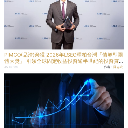
PIMCO(品浩)榮獲 2026年LSEG理柏台灣「債券型團
體大獎」 引領全球固定收益投資逾半世紀的投資實
力
作者：
陳志宏
13,688