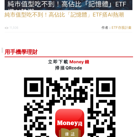
純市值型吃不到！高佔比「記憶體」ETF搭AI熱潮
作者：
ETF存股計畫
11,506
用手機學理財
立 即 下 載
Money 錢
掃 描 QRcode