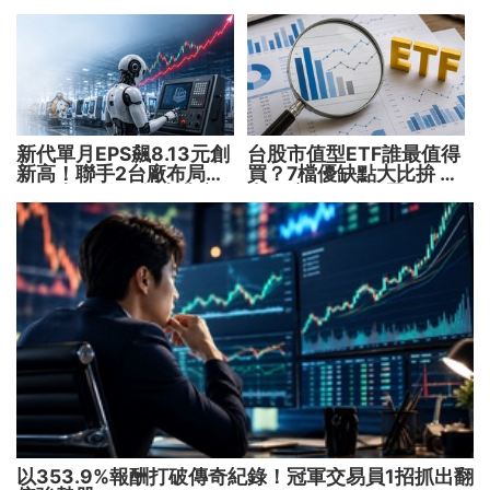
解5大疑問！
空 股價能飛多久？
新代單月EPS飆8.13元創
台股市值型ETF誰最值得
新高！聯手2台廠布局機
買？7檔優缺點大比拚 找
器人大腦 搶攻數十兆商
出最適合你的配置
機
以353.9%報酬打破傳奇紀錄！冠軍交易員1招抓出翻