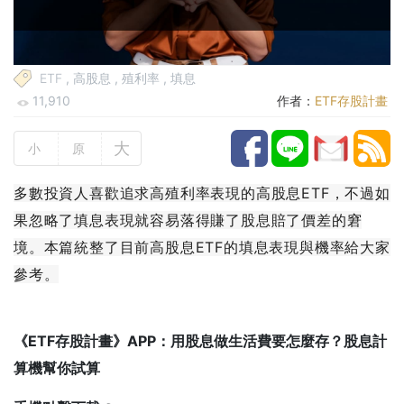
ETF
,
高股息
,
殖利率
,
填息
11,910
作者：
ETF存股計畫
大
小
原
多數投資人喜歡追求高殖利率表現的高股息ETF，不過如
果忽略了填息表現就容易落得賺了股息賠了價差的窘
境。本篇統整了目前高股息ETF的填息表現與機率給大家
參考。
《ETF存股計畫》APP：用股息做生活費要怎麼存？股息計
算機幫你試算