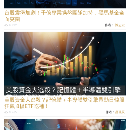
台股震盪加劇！千億專業操盤團隊加持，黑馬基金全
面突圍
作者：
陳志宏
6,792
美股資金大逃殺？記憶體＋半導體雙引擎帶動日韓股
狂飆 8檔ETF吃補！
作者：
呂珮辰
8,265