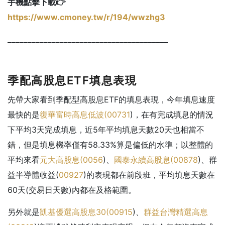
手機點擊下載👉
https://www.cmoney.tw/r/194/wwzhg3
________________________________________
季配高股息ETF填息表現
先帶大家看到季配型高股息ETF的填息表現，今年填息速度
最快的是
復華富時高息低波(
00731
)，在有完成填息的情況
下平均3天完成填息，近5年平均填息天數20天也相當不
錯，但是填息機率僅有58.33%算是偏低的水準；以整體的
平均來看
元大高股息(
0056
)、
國泰永續高股息(
00878
)、群
益半導體收益(
00927
)的表現都在前段班，平均填息天數在
60天(交易日天數)內都在及格範圍。
另外就是
凱基優選高股息30(
00915
)、
群益台灣精選高息