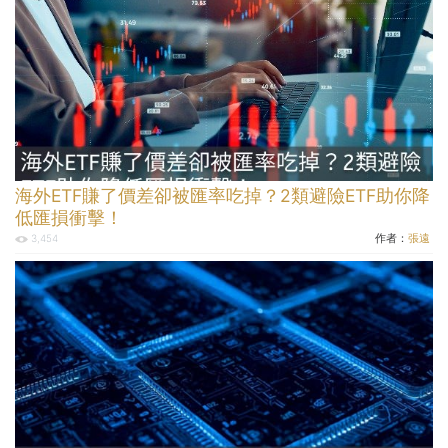
海外ETF賺了價差卻被匯率吃掉？2類避險ETF助你降
低匯損衝擊！
作者：
張遠
3,454