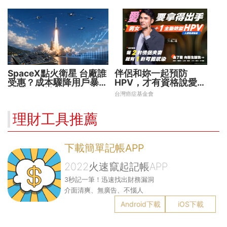
暗藏2大溢價陷阱
水電費」重塑商業模式
SpaceX點火衛星 台廠誰
伴侶和妳一起預防
受惠？成本驟降用戶暴增
HPV，才有資格說愛
華通、穩懋享紅利！
妳！
台灣癌症基金會
理財工具推薦
下載簡單記帳APP
2022火速竄起記帳APP
3秒記一筆！迅速找出財務漏洞
介面清爽、無廣告、不惱人
Android下載
iOS下載