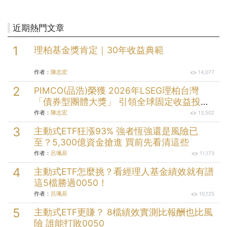
近期熱門文章
理柏基金獎肯定｜30年收益典範
作者：
陳志宏
14,077
PIMCO(品浩)榮獲 2026年LSEG理柏台灣
「債券型團體大獎」 引領全球固定收益投資
逾半世紀的投資實力
作者：
陳志宏
13,502
主動式ETF狂漲93% 強者恆強還是風險已
至？5,300億資金搶進 買前先看清這些
作者：
呂珮辰
11,173
主動式ETF怎麼挑？看經理人基金績效就有譜
這5檔勝過0050！
作者：
呂珮辰
10,125
主動式ETF更賺？ 8檔績效實測比報酬也比風
險 誰能打敗0050