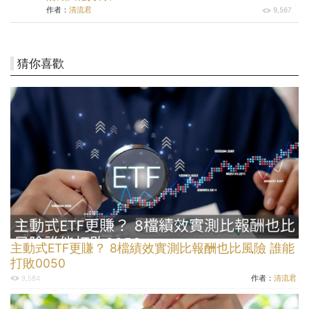
作者：
清流君
9,567
猜你喜歡
主動式ETF更賺？ 8檔績效實測比報酬也比風險 誰能
打敗0050
作者：
清流君
9,584