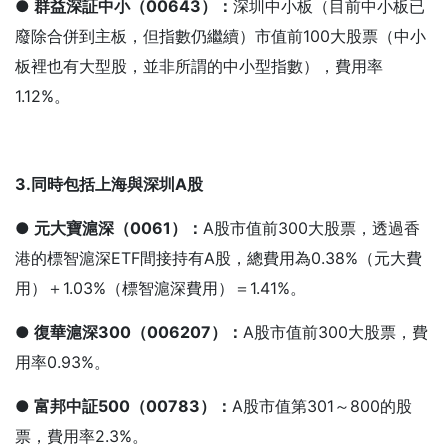
● 群益深証中小（00643
）：
深圳中小板（目前中小板已
廢除合併到主板，但指數仍繼續）市值前100大股票（中小
板裡也有大型股，並非所謂的中小型指數），費用率
1.12%。
3.
同時包括上海與深圳A
股
● 元大寶滬深（0061
）：
A股市值前300大股票，透過香
港的標智滬深ETF間接持有A股，總費用為0.38%（元大費
用）＋1.03%（標智滬深費用）＝1.41%。
● 復華滬深300
（006207
）：
A股市值前300大股票，費
用率0.93%。
● 富邦中証500
（00783
）：
A股市值第301～800的股
票，費用率2.3%。