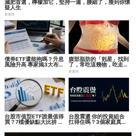
減肥首選，檸檬加它，堅持一週，腰細了，瘦到你懷
疑人生
新素簡
債券ETF還能抱嗎？升息
腹部脂肪的「剋星」找到
風險升高 專家揭3大布局
了，常吃這幾物，吃走大
方向靈活應對
肚囊，瘦出小蠻腰
新素簡
台股市值型ETF誰最值得
台股震盪 你的投資組合
買？7檔優缺點大比拚 找
扛得住嗎？3個家庭真實
出最適合你的配置
故事 揭開資產配置致命
傷