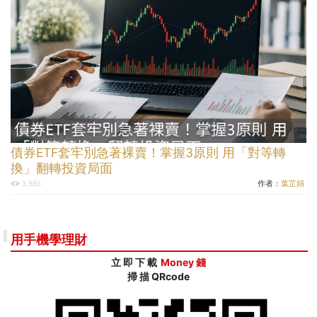
債券ETF套牢別急著裸賣！掌握3原則 用「對等轉
換」翻轉投資局面
作者：
葉芷娟
3,986
用手機學理財
立 即 下 載
Money 錢
掃 描 QRcode