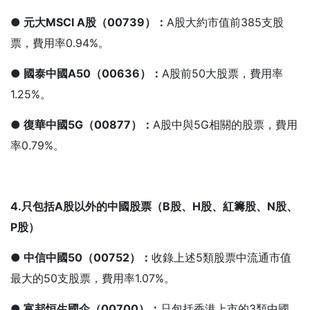
● 元大MSCI A
股（00739
）：
A股大約市值前385支股
票，費用率0.94%。
● 國泰中國A50
（00636
）：
A股前50大股票，費用率
1.25%。
● 復華中國5G
（00877
）：
A股中與5G相關的股票，費用
率0.79%。
4.
只包括A
股以外的中國股票（B
股、H
股、紅籌股、N
股、
P
股）
● 中信中國50
（00752
）：
收錄上述5類股票中流通市值
最大的50支股票，費用率1.07%。
● 富邦恒生國企（00700
）：
只包括香港上市的3類中國