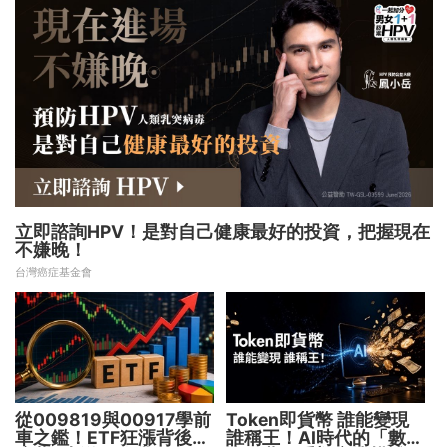
立即諮詢HPV！是對自己健康最好的投資，把握現在
不嫌晚！
台灣癌症基金會
從009819與00917學前
Token即貨幣 誰能變現
車之鑑！ETF狂漲背後
誰稱王！AI時代的「數位