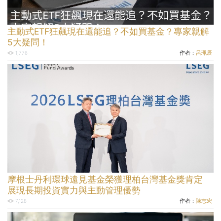
主動式ETF狂飆現在還能追？不如買基金？專家親解
5大疑問！
作者：
呂珮辰
1,776
摩根士丹利環球遠見基金榮獲理柏台灣基金獎肯定
展現長期投資實力與主動管理優勢
作者：
陳志宏
7,128