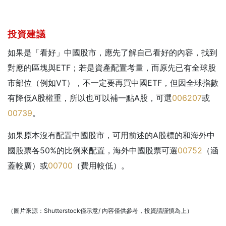
投資建議
如果是「看好」中國股市，應先了解自己看好的內容，找到
對應的區塊與ETF；若是資產配置考量，而原先已有全球股
市部位（例如VT），不一定要再買中國ETF，但因全球指數
有降低A股權重，所以也可以補一點A股，可選
006207
或
00739
。
如果原本沒有配置中國股市，可用前述的A股標的和海外中
國股票各50%的比例來配置，海外中國股票可選
00752
（涵
蓋較廣）或
00700
（費用較低）。
（圖片來源：Shutterstock僅示意/ 內容僅供參考，投資請謹慎為上）