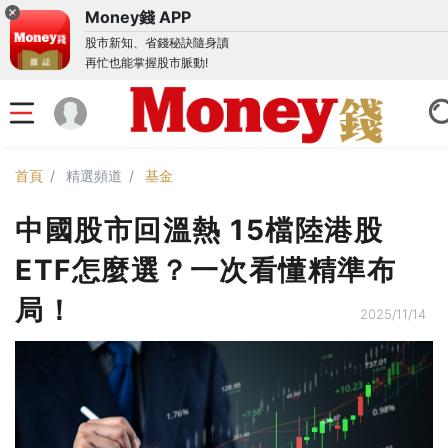
Money錢 APP
股市新知、省錢秘訣隨身讀
再忙也能掌握股市脈動!
首頁
精選頻道
基金
中國股市回溫熱 15檔陸港股
ETF怎麼選？一次看懂精準布
局！
2025/11/14