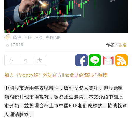
陸股
,
ETF
,
A股
,
中國A股
17,525
作者：
張遠
大
小
原
加入《Money錢》雜誌官方line＠財經資訊不漏接
中國股市近兩年表現轉佳，吸引投資人關注，但股票種
類相較其他市場複雜，容易產生混淆。本文介紹中國股
市分類，並整理台灣上市中國ETF相對應標的，協助投資
人理清脈絡。