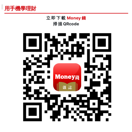
用手機學理財
立 即 下 載
Money 錢
掃 描 QRcode