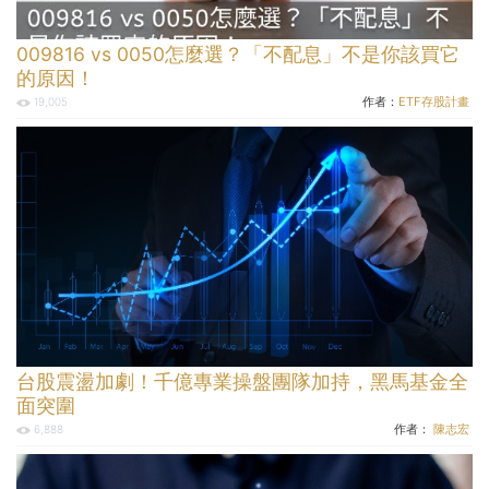
009816 vs 0050怎麼選？「不配息」不是你該買它
的原因！
作者：
ETF存股計畫
19,005
台股震盪加劇！千億專業操盤團隊加持，黑馬基金全
面突圍
作者：
陳志宏
6,888