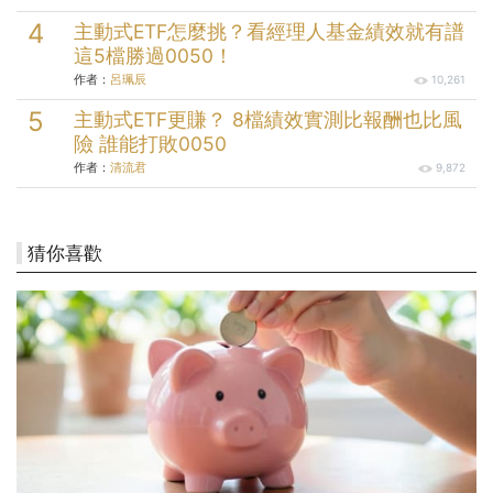
主動式ETF怎麼挑？看經理人基金績效就有譜
這5檔勝過0050！
作者：
呂珮辰
10,261
主動式ETF更賺？ 8檔績效實測比報酬也比風
險 誰能打敗0050
作者：
清流君
9,872
猜你喜歡