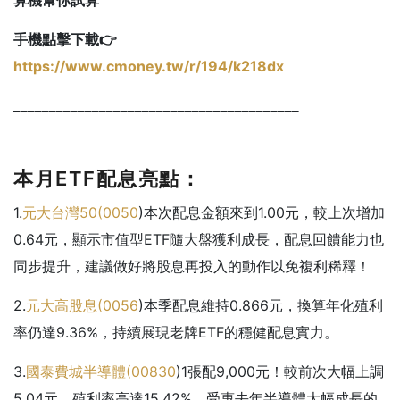
手機點擊下載👉
https://www.cmoney.tw/r/194/k218dx
________________________________________
本月ETF配息亮點：
1.
元大台灣50(
0050
)本次配息金額來到1.00元，較上次增加
0.64元，顯示市值型ETF隨大盤獲利成長，配息回饋能力也
同步提升，建議做好將股息再投入的動作以免複利稀釋！
2.
元大高股息(
0056
)本季配息維持0.866元，換算年化殖利
率仍達9.36%，持續展現老牌ETF的穩健配息實力。
3.
國泰費城半導體(
00830
)1張配9,000元！較前次大幅上調
5.04元，殖利率高達15.42%，受惠去年半導體大幅成長的