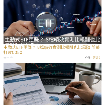
主動式ETF更賺？ 8檔績效實測比報酬也比風險 誰能
打敗0050
作者：
清流君
9,874