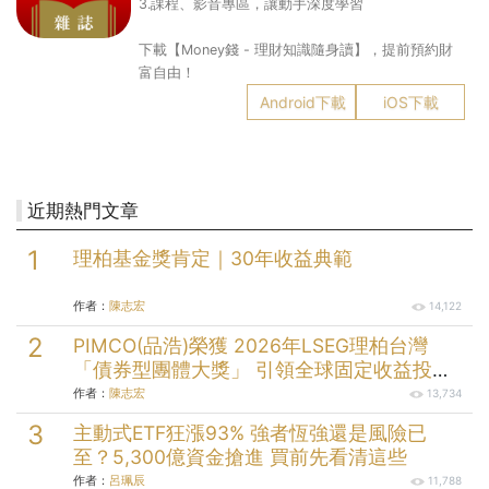
3.課程、影音專區，讓動手深度學習
下載【Money錢 - 理財知識隨身讀】，提前預約財
富自由！
Android下載
iOS下載
近期熱門文章
理柏基金獎肯定｜30年收益典範
作者：
陳志宏
14,122
PIMCO(品浩)榮獲 2026年LSEG理柏台灣
「債券型團體大獎」 引領全球固定收益投資
逾半世紀的投資實力
作者：
陳志宏
13,734
主動式ETF狂漲93% 強者恆強還是風險已
至？5,300億資金搶進 買前先看清這些
作者：
呂珮辰
11,788