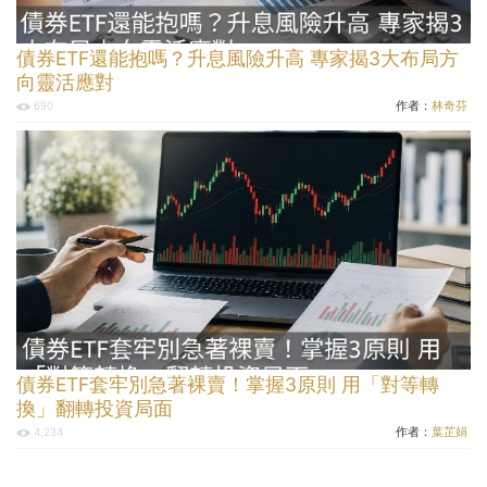
債券ETF還能抱嗎？升息風險升高 專家揭3大布局方
向靈活應對
作者：
林奇芬
690
債券ETF套牢別急著裸賣！掌握3原則 用「對等轉
換」翻轉投資局面
作者：
葉芷娟
4,234