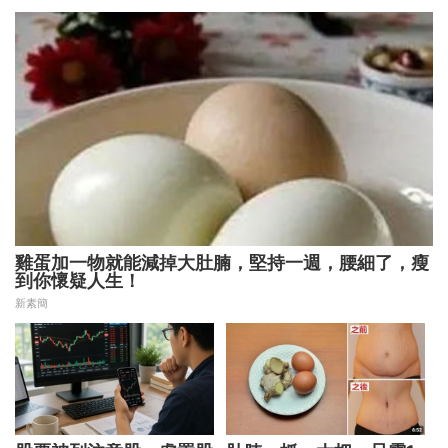
解5大疑問！
力 把握未來1000天
雞蛋加一物就能減掉大肚腩，堅持一週，腰細了，瘦
到你懷疑人生！
新素簡