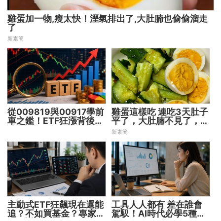
雞蛋加一物,瘦太快！溼氣排出了,大肚腩也偷偷溜走
了
新素簡
從009819與00917學前
雞蛋這樣吃 連吃3天肚子
車之鑑！ETF狂漲背後
平了，大肚腩不見了，脂
暗藏2大溢價陷阱
肪沒了！
新素簡
主動式ETF狂飆現在還能
工具人人都有 差在誰會
追？不如買基金？專家親
駕馭！AI時代必學5種能