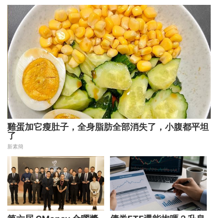
雞蛋加它瘦肚子，全身脂肪全部消失了，小腹都平坦
了
新素簡