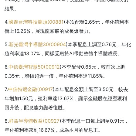
結果。
4.
國泰台灣科技龍頭(
00881
)本次配發2.65元，年化殖利率
衝上16.25%，展現龍頭股的成長爆發力。
5.
新光臺灣半導體30(
00904
)本季配息上調至0.76元，年化
殖利率達13.07%，同樣受惠於AI帶動整體半導體成長。
6.
中信臺灣智慧50(
00912
)本季配發0.65元，較前次上調
0.35元，增幅超過一倍，年化殖利率達11.85%。
7.
中信特選金融(
00917
)本年配息金額上調至3.50元，較去
年增加1.50元，殖利率達13.67%，顯示金融股在經歷獲利
回升後，配息能力顯著復甦。
8.
群益半導體收益(
00927
)本季配息一口氣上調至0.91元，
年化殖利率來到16.67%，成為本月的配息王。