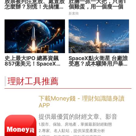
股票被列注意股、處置股
肚腩一抓一大把，只需1
怎麼辦？別慌！先搞懂背
個雞蛋，用一個瘦一個
後原因再操作
新素簡
史上最大IPO 總募資飆
SpaceX點火衛星 台廠誰
857億美元！SpaceX升
受惠？成本驟降用戶暴增
空 股價能飛多久？
華通、穩懋享紅利！
理財工具推薦
下載Money錢 - 理財知識隨身讀
APP
提供最優質的財經文章、影音
1.股市、保險、房地產，掌握最新財經動態
2.專家、名人駐站，提供深度產業分析