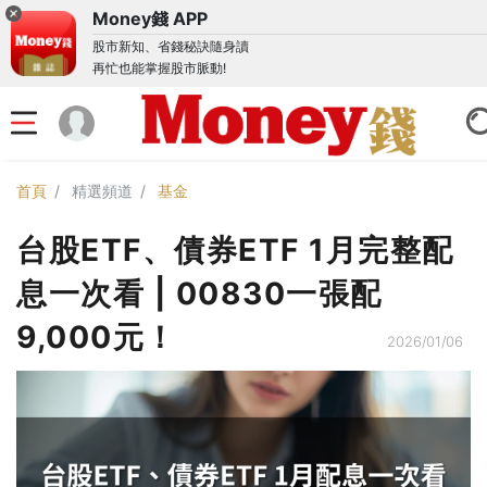
Money錢 APP
股市新知、省錢秘訣隨身讀
再忙也能掌握股市脈動!
首頁
精選頻道
基金
台股ETF、債券ETF 1月完整配
息一次看 | 00830一張配
9,000元！
2026/01/06