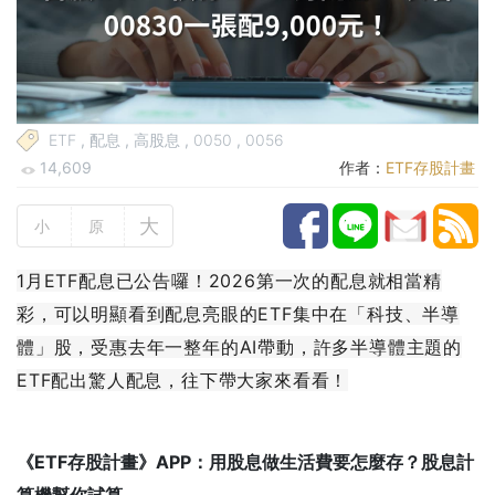
ETF
,
配息
,
高股息
,
0050
,
0056
14,609
作者：
ETF存股計畫
大
小
原
1月ETF配息已公告囉！2026第一次的配息就相當精
彩，可以明顯看到配息亮眼的ETF集中在「科技、半導
體」股，受惠去年一整年的AI帶動，許多半導體主題的
ETF配出驚人配息，往下帶大家來看看！
《ETF存股計畫》APP：用股息做生活費要怎麼存？股息計
算機幫你試算