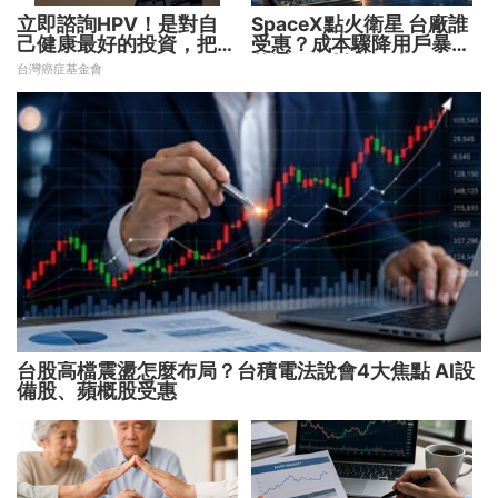
立即諮詢HPV！是對自
SpaceX點火衛星 台廠誰
己健康最好的投資，把握
受惠？成本驟降用戶暴增
現在不嫌晚！
華通、穩懋享紅利！
台灣癌症基金會
台股高檔震盪怎麼布局？台積電法說會4大焦點 AI設
備股、蘋概股受惠