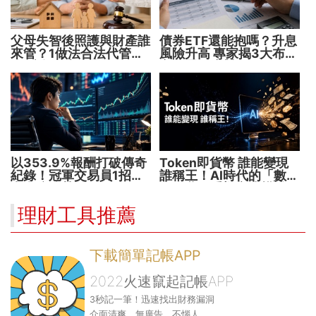
父母失智後照護與財產誰
債券ETF還能抱嗎？升息
來管？1做法合法代管財
風險升高 專家揭3大布局
務 避免家庭風暴！
方向靈活應對
以353.9%報酬打破傳奇
Token即貨幣 誰能變現
紀錄！冠軍交易員1招抓
誰稱王！AI時代的「數位
出翻倍強勢股
水電費」重塑商業模式
理財工具推薦
下載簡單記帳APP
2022火速竄起記帳APP
3秒記一筆！迅速找出財務漏洞
介面清爽、無廣告、不惱人