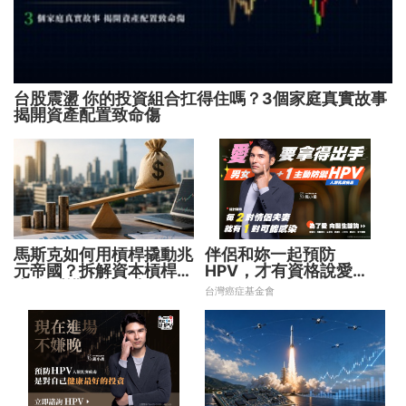
台股震盪 你的投資組合扛得住嗎？3個家庭真實故事
揭開資產配置致命傷
馬斯克如何用槓桿撬動兆
伴侶和妳一起預防
元帝國？拆解資本槓桿5
HPV，才有資格說愛
步驟 看懂財富放大術
妳！
台灣癌症基金會