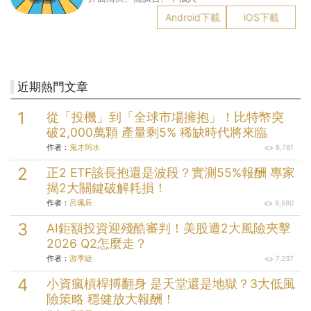
Android下載
iOS下載
近期熱門文章
從「投機」到「全球市場擁抱」！比特幣突
破2,000萬顆 產量剩5% 稀缺時代將來臨
作者：
鬼才阿水
8,781
正2 ETF該長抱還是波段？實測55%報酬 專家
揭2大關鍵破解耗損！
作者：
呂珮辰
8,680
AI鉅額投資迎殘酷審判！美股遭2大風險夾擊
2026 Q2怎麼走？
作者：
游季婕
7,237
小資瘋槓桿搏翻身 是天堂還是地獄？3大低風
險策略 穩健放大報酬！