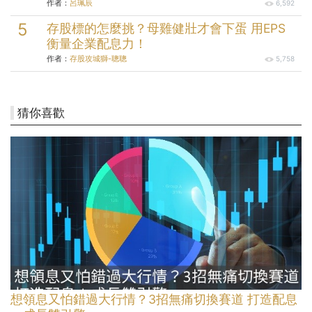
作者：
呂珮辰
6,592
存股標的怎麼挑？母雞健壯才會下蛋 用EPS
衡量企業配息力！
作者：
存股攻城獅-聰聰
5,758
猜你喜歡
想領息又怕錯過大行情？3招無痛切換賽道 打造配息