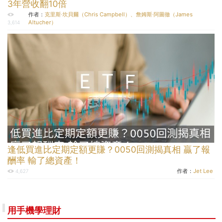
3年營收翻10倍
作者：
克里斯‧坎貝爾（Chris Campbell）、詹姆斯‧阿圖徹（James
Altucher）
3,614
逢低買進比定期定額更賺？0050回測揭真相 贏了報
酬率 輸了總資產！
作者：
Jet Lee
4,627
用手機學理財