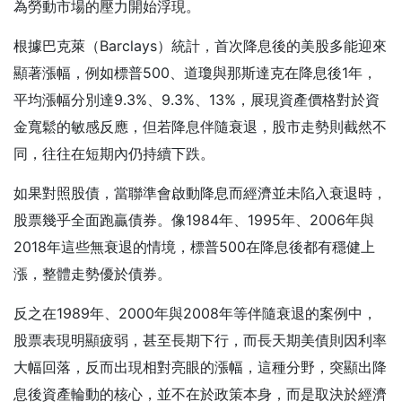
為勞動市場的壓力開始浮現。
根據巴克萊（Barclays）統計，首次降息後的美股多能迎來
顯著漲幅，例如標普500、道瓊與那斯達克在降息後1年，
平均漲幅分別達9.3%、9.3%、13%，展現資產價格對於資
金寬鬆的敏感反應，但若降息伴隨衰退，股市走勢則截然不
同，往往在短期內仍持續下跌。
如果對照股債，當聯準會啟動降息而經濟並未陷入衰退時，
股票幾乎全面跑贏債券。像1984年、1995年、2006年與
2018年這些無衰退的情境，標普500在降息後都有穩健上
漲，整體走勢優於債券。
反之在1989年、2000年與2008年等伴隨衰退的案例中，
股票表現明顯疲弱，甚至長期下行，而長天期美債則因利率
大幅回落，反而出現相對亮眼的漲幅，這種分野，突顯出降
息後資產輪動的核心，並不在於政策本身，而是取決於經濟