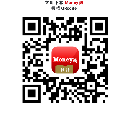
立 即 下 載
Money 錢
掃 描 QRcode