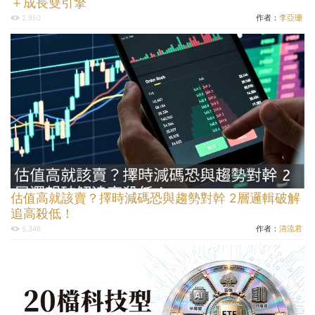
＋成長雙引擎
作者：
李亞珊
2,950
估值高就該賣？擇時減碼恐與趨勢對幹 2層邏輯破解
追高殺低！
作者：
清流君
5,346