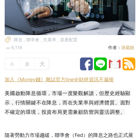
降息
,
聯準會
,
失業率
,
資產配置
6,118
作者：
游庭皓
大
小
原
加入《Money錢》雜誌官方line＠財經資訊不漏接
美國啟動降息循環，市場一度樂觀解讀，但歷史經驗顯
示，行情關鍵不在降息，而在失業率與經濟體質。面對
不確定的環境，投資布局更需兼顧防禦與靈活調整。
隨著勞動力市場趨緩，聯準會（Fed）的降息之路也正式展