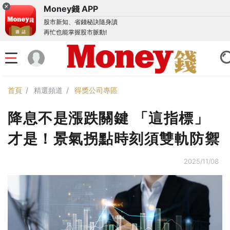
Money錢 APP
股市新知、省錢秘訣隨身讀
再忙也能掌握股市脈動!
首頁
精選頻道
得獎公司專區
降息不是漲跌關鍵 「這指標」
才是！景氣拐點時刻須雙軌防禦
2025/11/08