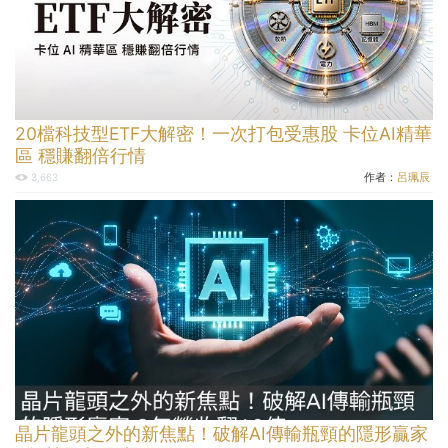
20檔科技型ETF大解密！一次打包受惠股 卡位AI精華
區 穩賺翻倍行情
作者：
呂珮辰
3,663
晶片龍頭之外的新焦點！破解AI傳輸瓶頸的隱形贏家