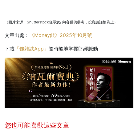
（圖片來源：Shutterstock僅示意/ 內容僅供參考，投資請謹慎為上）
文章出處：
《Money錢》2025年10月號
下載
「錢雜誌App」
隨時隨地掌握財經脈動