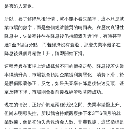
是否陷入衰退。
所以，要了解降息後行情，就不能不看失業率，這不只是就
業市場的數字，而是整個經濟體質的晴雨表。在歷次衰退性
降息中，失業率往往在降息後仍持續攀升近1年，有時甚至
達2至3個百分點，而若經濟沒有衰退，那麼失業率最多在
降息後幾個月稍微上升，隨即開始下滑。
這種差異在市場上造成截然不同的價格走勢。降息後若失業
率繼續升高，市場就會預期企業獲利將惡化、消費下滑，於
是股價跟著修正，反之，如果失業率在降息後快速見頂、甚
至反轉下降，市場則會提前慶祝經濟軟著陸成功。
現在的情況，正好介於這兩種狀況之間。失業率緩慢上升、
但尚未明顯失控。所以我會持續觀察接下來3至6個月的就
業數據，像是初領失業救濟金人數、非農數據，這些指標是